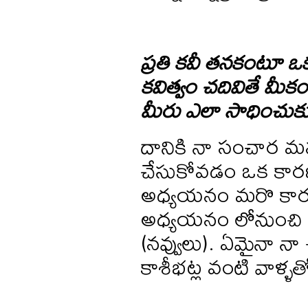
ప్రతి కవీ తనకంటూ ఒక 
కవిత్వం చదివితే మీకంట
మీరు ఎలా సాధించుకు
దానికి నా సంచార మన
చేసుకోవడం ఒక కారణమ
అధ్యయనం మరొ కారణ
అధ్యయనం లోనుంచి ఈ 
(నవ్వులు). ఏమైనా నా 
కాశీభట్ల వంటి వాళ్ళ