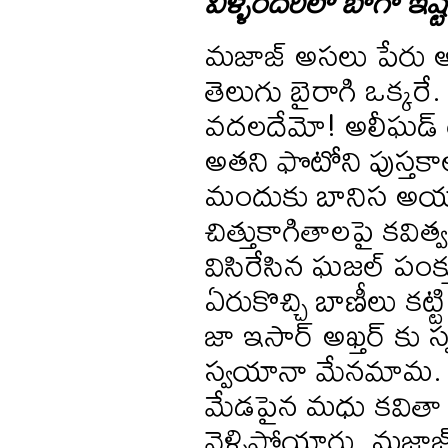
వీళ్ళందరిలో బాగా ఇష్ట
మజాజ్ అసలు పేరు అస
తెలుగు బైరాగి ఒక్కరే
వదలదేమో! అలీఘడ్ యూ
అతని ఫొటోని పుస్తకాల
మందుకు బానిస అయ్
చిత్తుకాగితాలపై కవిత్
విసిరేసిన ఘజల్ పంక్
ఏరుకొచ్చి బాణీలు కట్
జా ఇసార్ అఖ్తర్ కు స
స్వయానా మేనమామ. ఒక
మేడపైన మధు కవితా గ
వెళ్ళిపోయారు. మజాజ్