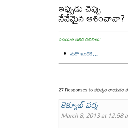
ఇప్పుడు చెప్పు
నేనేమైన ఆశించానా?
రచయిత ఇతర రచనలు:
మరో ఇంటికి…
27 Responses to
కవిత్వం రాయడం కన్
కెక్యూబ్ వర్మ
March 8, 2013 at 12:58 