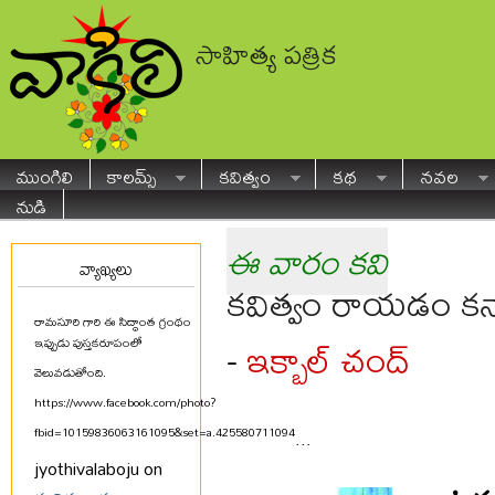
సాహిత్య పత్రిక
ముంగిలి
కాలమ్స్
కవిత్వం
కథ
నవల
నుడి
ఈ వారం కవి
వ్యాఖ్యలు
కవిత్వం రాయడం కన్న
రామసూరి గారి ఈ సిద్ధాంత గ్రంథం
ఇక్బాల్ చంద్
-
ఇప్పుడు పుస్తకరూపంలో
వెలువడుతోంది.
https://www.facebook.com/photo?
fbid=10159836063161095&set=a.425580711094
...
jyothivalaboju on