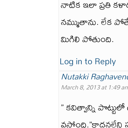
నాటిక ఇలా ప్రతి కళ
నమ్ముతాను. లేక పో
మిగిలి పోతుంది.
Log in to Reply
Nutakki Raghaven
March 8, 2013 at 1:49 a
” కవిత్వాన్ని పొట్టులో 
వస్తోంది.”కాదనలేని స