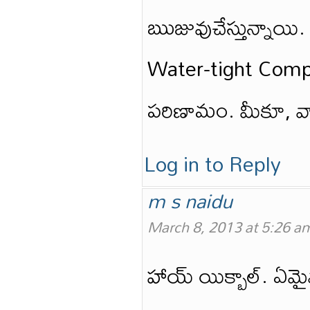
ఋజువుచేస్తున్నాయి. 
Water-tight Compa
పరిణామం. మీకూ, వా
Log in to Reply
m s naidu
March 8, 2013 at 5:26 a
హాయ్ యిక్బాల్. ఏమ