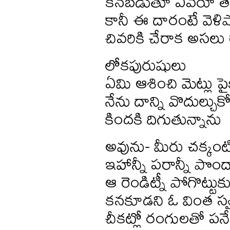
కనబడుతూ ఎవరూ 
కానీ ఈ దారంటే వెళి
చివరికి చేరాక అసలు 
లోకపురుషులు
ఏమి ఆశించి మెట్లు పై
నేను దాన్ని వొదుల్చుక
కిందకి దిగుతున్నాను
అవును- మీరు చక్కం
ఇహాన్నీ పరాన్నీ పొంద
ఆ రెండిట్నీ పోగొట్టుకు
కనకూడని ఓ వింత స్వ
చీకట్లో రంగులతో పన