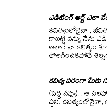
ఎడిటింగ్ ఆర్ట్ ఎలా నేర
కవిత్వంలోనైనా , జీవితం
కాబట్టి నన్ను నేను 
అలాగే నా కవిత్వం 
తొలగించకపోతే శిల్పం
కవిత్వ పరంగా మీకు సల
(పెద్ద నవ్వు).. ఆ సల
పని. కవిత్వంలోనైనా, 