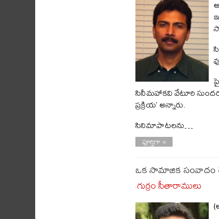
ఆ
ఇ
స
స
వ
ప
సినీమహాకవి వేటూరి సుందరర
ప్రక్రియ’ అన్నారు.
సినిమాపాటలను…
పూర్తిగా »
ఒక సామాజిక సంవాదం చ
గుర్రం సీతారాములు
-
(