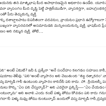
యనకు తన మాతృభాష మీద అసాధారణమైన అధికారం ఉండేది. యూనివర్సిటీ చ
చనా వ్యాసంగం మీద దృష్టి పెట్టి పాత్రికేయుడిగా, వ్యాసకర్తగా, బహుగ్రంథకర్త
ంతో పేరు తెచ్చుకున్న వ్యక్తి.
ొన్ని దశాబ్దాలపాటు విపరీతంగా చదవటం, వ్రాయటం ప్రధాన ఉద్యోగాలుగా 
ుఖ్యంగా వ్యాసరచనలో అసమానుడని మన్నలందుకున్న వ్యక్తి. భాషమీద ప
 అని నమ్మిన వ్యక్తి. తోటి…
పని” అంటే ఏమిటి? ఇదీ ఓ ప్రశ్నేనా “అనే సందేహం కలగడం సహజం.కానీ
ిషయాలు తెలీవు.”పని”అంటే వ్యాపారం అని చెబుతుంది “శబ్ద రత్నాకరం”.వ్యా
్రవ్య మార్పిడి గానీ ఉంటుంది.వ్యాపారం కానిదేదీ పని కాదు. సో..క్రియలన్నీ 
నులు కొన్ని.”ఏం పని చేస్తున్నావ్?” అని ఎవరైనా ప్రశ్నిస్తే—“ఏం చేయడం 
ుంటున్నాను” అని అనాలి.ఎందు కంటే పళ్ళు తోము కోవడం పని కాదు గ
ా!నీ పళ్ళు నువ్వు తోము కుంటున్నావ్.ఇందులో వస్తు మార్పిడి గానీ,ద్రవ్య(