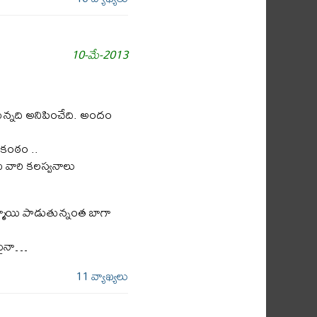
10-మే-2013
న్నది అనిపించేది. అందం
 కంఠం ..
 వారి కలస్వనాలు
్మాయి పాడుతున్నంత బాగా
ేమైనా…
11 వ్యాఖ్యలు