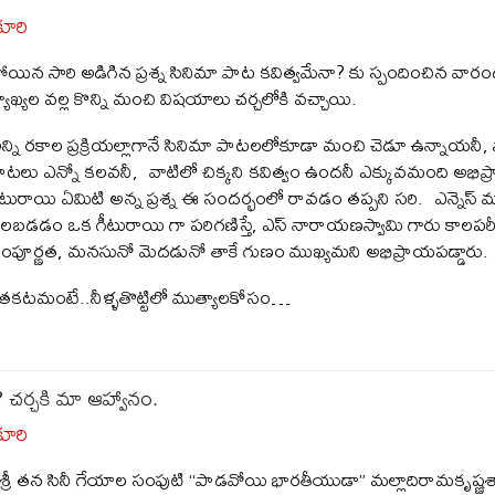
కూరి
ోయిన సారి అడిగిన ప్రశ్న సినిమా పాట కవిత్వమేనా? కు స్పందించిన వారం
్యాఖ్యల వల్ల కొన్ని మంచి విషయాలు చర్చలోకి వచ్చాయి.
న్ని రకాల ప్రక్రియల్లాగానే సినిమా పాటలలోకూడా మంచి చెడూ ఉన్నాయనీ, 
ాటలు ఎన్నో కలవనీ, వాటిలో చిక్కని కవిత్వం ఉందనీ ఎక్కువమంది అభిప్రా
ీటురాయి ఏమిటి అన్న ప్రశ్న ఈ సందర్భంలో రావడం తప్పని సరి. ఎన్నెస్ మూర
ిలబడడం ఒక గీటురాయి గా పరిగణిస్తే, ఎస్ నారాయణస్వామి గారు కాలపరీక
ంపూర్ణత, మనసునో మెదడునో తాకే గుణం ముఖ్యమని అభిప్రాయపడ్డారు.
 వెతకటమంటే..నీళ్ళతొట్టిలో ముత్యాలకోసం…
 చర్చకి మా ఆహ్వానం.
కూరి
్రీశ్రీ తన సినీ గేయాల సంపుటి “పాడవోయి భారతీయుడా” మల్లాదిరామకృష్ణశాస్త