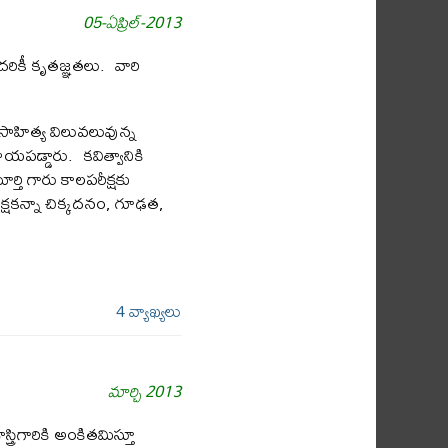
05-ఏప్రిల్-2013
దరికీ కృతజ్ఞతలు. వారి
సాహిత్య విలువలువున్న
యపడ్డారు. కవిత్వానికి
్తి గారు కాలపరీక్షకు
్షకన్నా చిక్కదనం, గూఢత,
4 వ్యాఖ్యలు
మార్చి 2013
్రిగారికి అంకితమిస్తూ