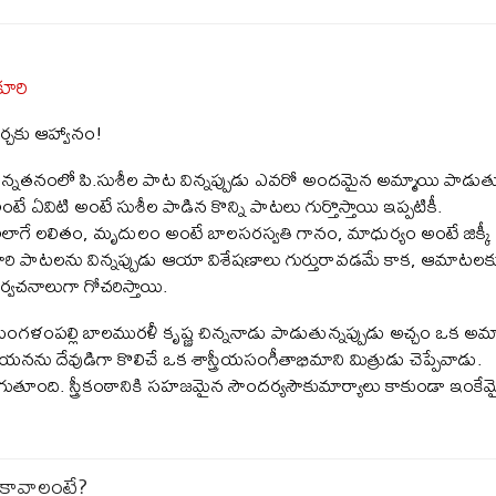
కూరి
ర్చకు ఆహ్వానం!
ిన్నతనంలో పి.సుశీల పాట విన్నప్పుడు ఎవరో అందమైన అమ్మాయి పాడుతు
ంటే ఏవిటి అంటే సుశీల పాడిన కొన్ని పాటలు గుర్తొస్తాయి ఇప్పటికీ.
లాగే లలితం, మృదులం అంటే బాలసరస్వతి గానం, మాధుర్యం అంటే జిక్కీ
ారి పాటలను విన్నప్పుడు ఆయా విశేషణాలు గుర్తురావడమే కాక, ఆమాటలకు
ిర్వచనాలుగా గోచరిస్తాయి.
ంగళంపల్లి బాలమురళీ కృష్ణ చిన్ననాడు పాడుతున్నప్పుడు అచ్చం ఒక అమ
యనను దేవుడిగా కొలిచే ఒక శాస్త్రీయసంగీతాభిమాని మిత్రుడు చెప్పేవాడు.
తూంది. స్త్రీకంఠానికి సహజమైన సౌందర్యసౌకుమార్యాలు కాకుండా ఇంక
ం కావాలంటే?