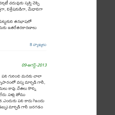
దువుకు స్వస్తి చెప్పి
గా, విశ్లేషకుడిగా, మేధావిగా
పెట్టుకుని తనభాషలో
్రేమకు ఇతరేతరకారణాలు
8 వ్యాఖ్యలు
09-ఆగస్ట్-2013
, పని గురించి మనకు చాలా
పారంలో వస్తు మార్పిడి గానీ,
పనులు కావు.చేతలు కొన్ని
లేదు.పళ్లు తోము
నుక.ఎందుకు పని కాదు?ఇందు
డబ్బు) మార్పిడి గానీ జరగడం