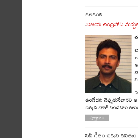
కలకంఠి
విజయ చంద్రహాస్ మద్దు
-
చ
చ
అ
అ
వ
న
మ
ఉండేదని చెప్పుకునేవారని ఆ
ఇక్కడ నాకో సందేహం కలుగు
పూర్తిగా »
సినీ గీతం చక్కని కవిత్వ