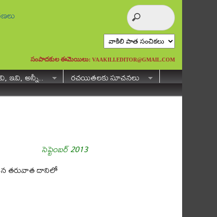
ురణలు
సంపాదకుల ఈమెయిలు:
VAAKILI.EDITOR@GMAIL.COM
ి, ఇవి, అన్నీ..
రచయితలకు సూచనలు
సెప్టెంబర్ 2013
ిన తరువాత దానిలో