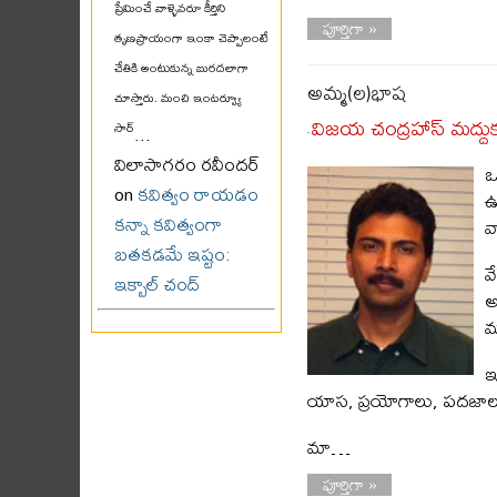
ప్రేమించే వాళ్ళెవరూ కీర్తిని
పూర్తిగా »
తృణప్రాయంగా ఇంకా చెప్పాలంటే
చేతికి అంటుకున్న బురదలాగా
అమ్మ(ల)భాష
చూస్తారు. మంచి ఇంటర్వ్యూ
విజయ చంద్రహాస్ మద్దు
సార్
...
-
విలాసాగరం రవీందర్
ఒ
on
కవిత్వం రాయడం
ఉ
కన్నా కవిత్వంగా
వ
బతకడమే ఇష్టం:
వ
ఇక్బాల్ చంద్
అ
మ
ఇ
యాస, ప్రయోగాలు, పదజాల
మా…
పూర్తిగా »