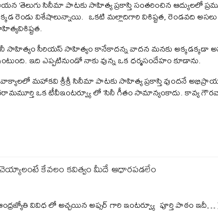
యన ‘తెలుగు సినీమా పాటకు సాహిత్య ప్రకాస్తి సంతరించిన ఆద్యులలో ప్రమ
క్కడ రెండు విశేషాలున్నాయి. ఒకటి మల్లాదిగారి విశిష్టత, రెండవది అసల
ాహిత్యవిశిష్టత.
ినీ సాహిత్యం సీరియస్ సాహిత్యం కానేకాదన్న వాదన మనకు అక్కడక్కడా 
ుంటుంది. ఇది ఎప్పటినుండో నాకు వున్న ఒక ధర్మసందేహం కూడాను.
ైవాక్యాలలో మహాకవి శ్రీశ్రీ సినీమా పాటకు సాహిత్య ప్రకాస్తి వుందనే అభిప్రాయప
ామమూర్తి ఒక టీవీఇంటర్వ్యూ లో ‘సినీ గీతం సామాన్యంకాదు. కావ్య గౌరవ
ెయ్యాలంటే కేవలం కవిత్వం మీదే ఆధారపడలేం
ఆంధ్రజ్యోతి వివిధ లో అచ్చయిన అఫ్సర్ గారి ఇంటర్వ్యూ పూర్తి పాఠం ఇదీ… 