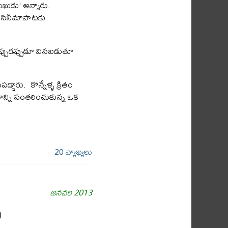
ుఖుడు‘ అన్నారు.
ు సినీమాపాటకు
అప్పుడప్పుడూ వినబడుతూ
డ్డారు. కొన్నేళ్ళ క్రితం
ాన్ని సంతరించుకున్న ఒక
20 వ్యాఖ్యలు
జనవరి 2013
)