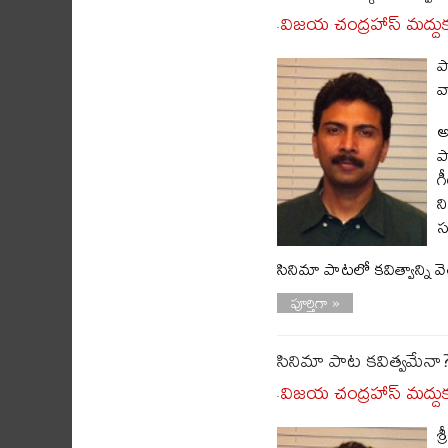
విజయ చంద్రహాస్ మద్దు
-
ప
వ
అ
ప
గ
న
స
సినిమా పాటలో కవిత్వాన్ని
పూర్తిగా »
సినిమా పాట కవిత్వమేనా?
విజయ చంద్రహాస్ మద్దు
-
శ