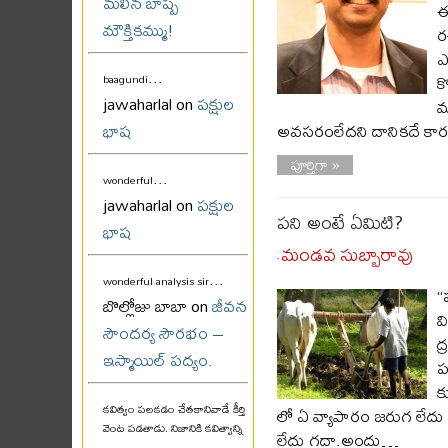
మలిన బాష్ప
ఈ
మౌక్తికమ్ము!
ర
ఎ
...
క
baagundi
jawaharlal on
పక్షుల
మ
అవసరంలేదని దానికదే కారణం
భాష
పూర్తిగా »
...
wonderful
jawaharlal on
పక్షుల
పని అంటే ఏమిటి?
భాష
మండవ సుబ్బారావు
-
...
wonderful analysis sir
“
బొల్లోజు బాబా on
జీవన
వ
సౌందర్య సౌరభం –
ద
ఇస్మాయిల్ పద్యం.
ప
క
కవిత్వం పలకడం చేతకానివాడే కీర్తి
లో ఏ వ్యాపారం జరుగ లేదు గద
వెంట పడతాడు. నిజానికి కవిత్వాన్ని
లేదు గదా.అందు…