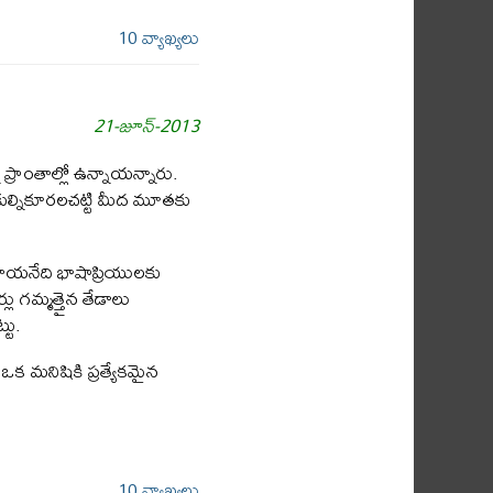
10 వ్యాఖ్యలు
21-జూన్-2013
ప్రాంతాల్లో ఉన్నాయన్నారు.
రేకుల్నికూరలచట్టి మీద మూతకు
డతాయనేది భాషాప్రియులకు
ు గమ్మత్తైన తేడాలు
టు.
ఒక మనిషికి ప్రత్యేకమైన
10 వ్యాఖ్యలు