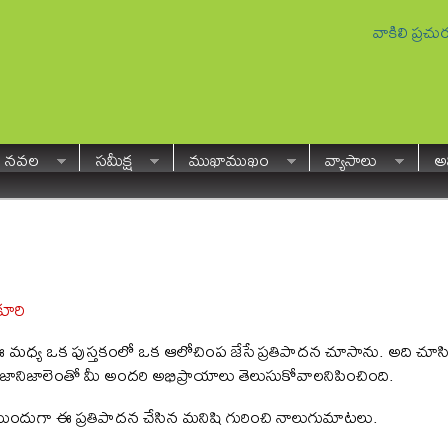
వాకిలి ప్రచ
నవల
సమీక్ష
ముఖాముఖం
వ్యాసాలు
అవ
కూరి
 మధ్య ఒక పుస్తకంలో ఒక ఆలోచింప జేసే ప్రతిపాదన చూసాను. అది చూస
ిజానిజాలెంతో మీ అందరి అభిప్రాయాలు తెలుసుకోవాలనిపించింది.
ుందుగా ఈ ప్రతిపాదన చేసిన మనిషి గురించి నాలుగుమాటలు.