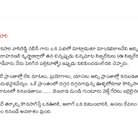
కూరి
కసారి వాసిరెడ్డి నవీన్ గారు ఒక సభలో మాట్లాడుతూ మాండలికాలనేవి అన్ని 
దాహరణకి కృష్ణాజిల్లాలో తన చిన్నప్పుడు విన్నమాట సిబ్బిరేకులు (ఈ సిబ్బి
ాడేవారు నేను పెరిగిన పల్లెటూళ్ళో) ఇప్పుడు వినిపించడంలేదని చెప్పారు.
ేరే ప్రాంతాల్లో లేని మాటలు, ప్రయోగాలు, యాసలు అన్ని ప్రాంతాల్లో కనబ
నుభవైకవేద్యం. ఒకే ప్రాంతంలో దగ్గర దగ్గరగావున్న ఊళ్ళలోకూడా కొన్నిసార్ల
ాటలలో కనబడతాయి ….. బెజవాడ నుండి గుంటూరు వెళ్తే గేదెలు బర్రెలైనట్
దే తర్కాన్ని కొనసాగిస్తే ఒకఊరికి, అలాగే ఒక కుటుంబానికి, అసలు కేవలం 
ం కనబడే అవకాశం వుంది.