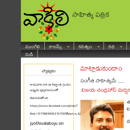
సాహిత్య పత్రిక
ముంగిలి
కాలమ్స్
కవిత్వం
కథ
నుడి
మాట్లాడుకుందాం
వ్యాఖ్యలు
సంగీత సాహిత్యమే …
రామసూరి గారి ఈ సిద్ధాంత గ్రంథం
విజయ చంద్రహాస్ మద్దు
ఇప్పుడు పుస్తకరూపంలో
-
వెలువడుతోంది.
ఈ
https://www.facebook.com/photo?
న
fbid=10159836063161095&set=a.425580711094
...
మ
jyothivalaboju on