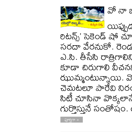
వో నా 
యిప్పు
రిటన్స్‌’ సెకెండ్‌ ష
సరదా వేరనుకో. రెండ
ఎ.సి. తీసేసి రాత్రి
కూడా చిరుగాలి వీచన
ఝుమ్మంటున్నాయి. వ
చెమటలూ పారేవి నిర
సిటీ చూసినా వొక్కలా
గుర్తొస్తునే సంతోషం.
పూర్తిగా »