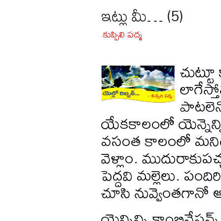
ఇట్లు మీ… (5)
కుప్పిలి పద్మ
-
చుట్టూ
లాగేస్
పాటలెన
యేకకాలంలో యెన్నెన
వసంత కాలంలో మనిద్ద
వెళ్లాం. ముదురాకుపచ్
పెద్దవి మల్లెలు. పంద
చూసి నువ్వెంతగానో ఆ స
యెన్నిన్ని కాంబినేషన