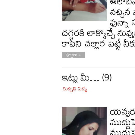
ఆలోచిస
నచ్చిన
వున్నా
దగ్గరకి లాక్కొచ్చే 
కాఫీని చల్లార పెట్టే న
పూర్తిగా »
ఇట్లు మీ… (9)
కుప్పిలి పద్మ
-
యెవ్వర
ముద్దుప
ముద్దుప