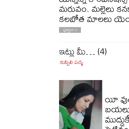
మరువం. మల్లెలు క
కలబోత మాలలు యెం
పూర్తిగా »
ఇట్లు మీ… (4)
కుప్పిలి పద్మ
-
యీ వుద
బయలుదేర
ముద్దు