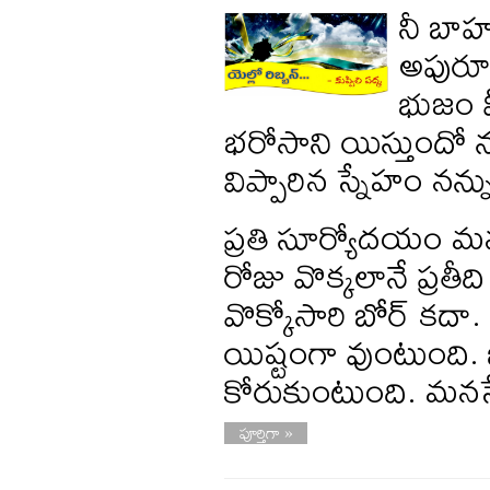
నీ బా
అపురూప
భుజం మ
భరోసాని యిస్తుందో ను
విప్పారిన స్నేహం నన్న
ప్రతి సూర్యోదయం మ
రోజు వొక్కలానే ప్ర
వొక్కోసారి బోర్ కదా
యిష్టంగా వుంటుంది. జ
కోరుకుంటుంది. మనసే
పూర్తిగా »