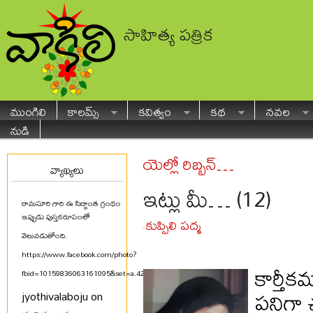
సాహిత్య పత్రిక
ముంగిలి
కాలమ్స్
కవిత్వం
కథ
నవల
నుడి
యెల్లో రిబ్బన్…
వ్యాఖ్యలు
ఇట్లు మీ… (12)
రామసూరి గారి ఈ సిద్ధాంత గ్రంథం
ఇప్పుడు పుస్తకరూపంలో
కుప్పిలి పద్మ
-
వెలువడుతోంది.
https://www.facebook.com/photo?
కార్తీ
fbid=10159836063161095&set=a.425580711094
...
పనిగా 
jyothivalaboju on