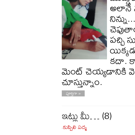
అలానే 
నిన్ను.
చెపుత
పచ్చి 
యిక్కడ
కదా. క
మెంట్ చెయ్యడానికి వ
చూస్తున్నాం.
పూర్తిగా »
ఇట్లు మీ… (8)
కుప్పిలి పద్మ
-