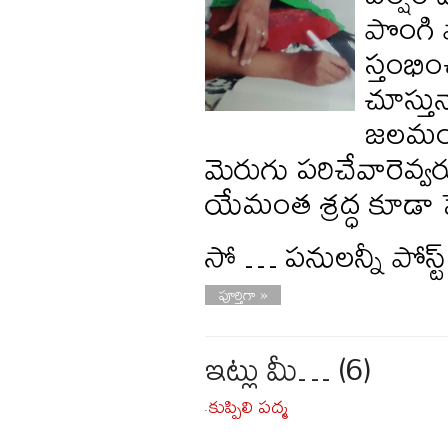
పొంగి 
స్తంభి
చూస్తు
జలమయం
మెరుగు పరిచేవారెవ్
యేమంత శ్రద్ధ కూడా ప
సో … పనులన్నీ పోస్
పూర్తిగా »
ఇట్లు మీ… (6)
కుప్పిలి పద్మ
-