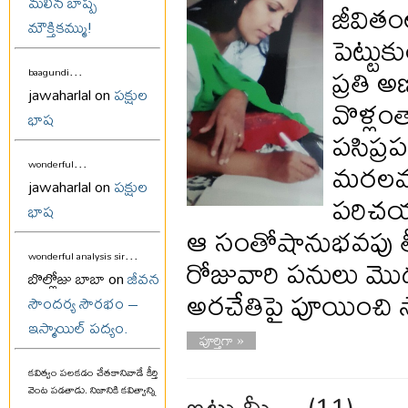
మలిన బాష్ప
జీవితం
మౌక్తికమ్ము!
పెట్టు
ప్రతి అణ
...
baagundi
jawaharlal on
పక్షుల
వొళ్లంత
భాష
పసిప్రప
...
మరలమర
wonderful
jawaharlal on
పక్షుల
పరిచయం 
భాష
ఆ సంతోషానుభవపు తీగక
...
రోజువారి పనులు మొదల
wonderful analysis sir
బొల్లోజు బాబా on
జీవన
అరచేతిపై పూయించి స్ట
సౌందర్య సౌరభం –
ఇస్మాయిల్ పద్యం.
పూర్తిగా »
కవిత్వం పలకడం చేతకానివాడే కీర్తి
ఇట్లు మీ… (11)
వెంట పడతాడు. నిజానికి కవిత్వాన్ని