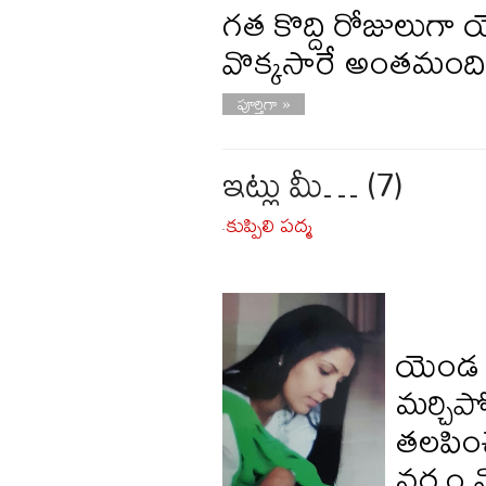
గత కొద్ది రోజులుగా
వొక్కసారే అంతమంద
పూర్తిగా »
ఇట్లు మీ… (7)
కుప్పిలి పద్మ
-
యెండ 
మర్చిప
తలపించ
వర్షం 