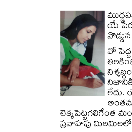
ముద్దప
యే పేర
వొడ్డున
వో పెద
తిలకించ
నిశ్శబ
నిజాని
లేదు. 
అంతమంద
లెక్కపెట్టగలిగేంత మ
ప్రవాహపు మిలమిలలో