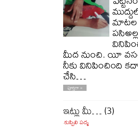
పెట్టిన
ముద్ద
మాటల మ
పసిఅల్ల
వినిపి
మీద నుంచి. యీ వసం
నీకు వినిపించింది కద
చేసి…
పూర్తిగా »
ఇట్లు మీ… (3)
కుప్పిలి పద్మ
-