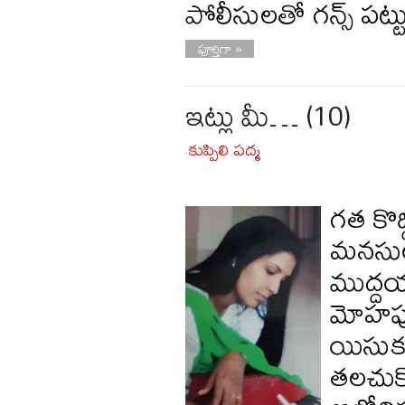
పోలీసులతో గన్స్ పట్ట
పూర్తిగా »
ఇట్లు మీ… (10)
కుప్పిలి పద్మ
-
గత కొద
మనసులు
ముద్దయ
మోహపు 
యిసుక ర
తలచుకొ