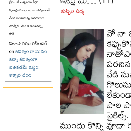
ప్రేమించే వాళ్ళెవరూ కీర్తిని
కుప్పిలి పద్మ
తృణప్రాయంగా ఇంకా చెప్పాలంటే
-
చేతికి అంటుకున్న బురదలాగా
చూస్తారు. మంచి ఇంటర్వ్యూ
వో నా చ
సార్
...
కప్పుక
విలాసాగరం రవీందర్
నాతోపాట
on
కవిత్వం రాయడం
కన్నా కవిత్వంగా
పరచిన ర
బతకడమే ఇష్టం:
వేడి స
ఇక్బాల్ చంద్
గొలుసు
లేకుండా
పాల పాక
సైకిల్స
ముందు కొన్ని వూదా 