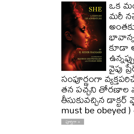
ఒక మంచ
మరీ నచ్
అంతకు మ
భావాన
కూడా 
ఉన్నప్
వైపు ప్
సంపూర్ణంగా వ్యక్తపర
తన పచ్చని తోరణాల 
తీసుకువచ్చిన డాక్టర్ 
must be obeyed )
పూర్తిగా »