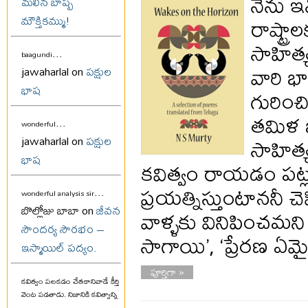
నేను ఇన్
మలిన బాష్ప
రాష్ట్
మౌక్తికమ్ము!
సాహిత్
...
baagundi
వారి భ
jawaharlal on
పక్షుల
భాష
గురించ
తమిళ భ
...
wonderful
సాహిత్
jawaharlal on
పక్షుల
భాష
కవిత్వం రాయడం పట్ల 
ప్రయత్నిస్తుంటాననీ 
...
wonderful analysis sir
బొల్లోజు బాబా on
జీవన
వాళ్ళకు వినిపించమని 
సౌందర్య సౌరభం –
సాగాయి’, ‘ప్రేరణ ఏ
ఇస్మాయిల్ పద్యం.
పూర్తిగా »
కవిత్వం పలకడం చేతకానివాడే కీర్తి
వెంట పడతాడు. నిజానికి కవిత్వాన్ని