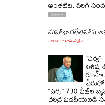
అంతటిది. తిరిగి సందర్
పూర్తిగా »
మహాభారతేతిహాస అనుస
నాగరాజు రామస్వామి
-
“పర్వ”-
విశిష్
రూపొం
పేరుతో 
“పర్వ” 730 పేజీల బృ
చరిత్ర విడదీయబడి సమ