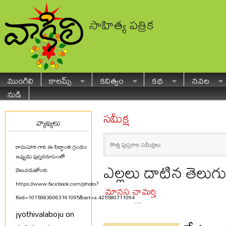
సాహిత్య పత్రిక
ముంగిలి
కాలమ్స్
కవిత్వం
కథ
నవల
నుడి
సమీక్ష
వ్యాఖ్యలు
కొత్త పుస్తకాల సమీక్షలు
రామసూరి గారి ఈ సిద్ధాంత గ్రంథం
ఇప్పుడు పుస్తకరూపంలో
ఎల్లలు దాటిన తెలుగ
వెలువడుతోంది.
https://www.facebook.com/photo?
మానస చామర్తి
-
fbid=10159836063161095&set=a.425580711094
...
jyothivalaboju on