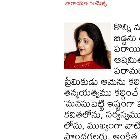
నారాయణ గరిమెళ్ళ
-
కొన్ని
బిడ్డన
పరాయి 
ఆప్తమ
పరామర్
ప్రేమికుడు ఆమెను క
తన్మయత్వము కల్గించ
‘మనసుపెట్టి ఇష్టంగా
కవితలోను, సర్వస్వమ
లోను, ముఖ్యంగా వాట
పొందగలరు. అంకిత భ