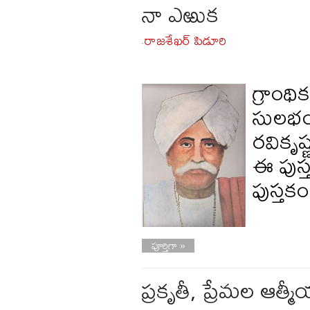
నా ఎఱుక
రాజశేఖర్ పిడూరి
-
గ్రాంథ
సులభం
రవికృష్
ఈ పుస్
పుస్తక
పూర్తిగా »
ప్రకృతీ, ప్రేమల ఆత