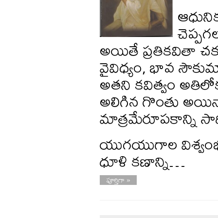
ఆధుని
చెప్పగల
అయితే ప్రతికవితా చక్క
వైవిధ్యం, భావ సౌకు
అతని కవిత్వం అతిల
అలిగిన గొంతు అయిన
మాత్రమేరూపకాన్ని సా
యుగయుగాల విశ్వంభర 
ధూళి కణాన్ని…
పూర్తిగా »