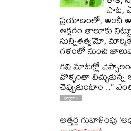
పాట, ఏ
ప్రయాణంలో, అందీ అం
అక్షరం తాలూకు నిట్
సున్నితత్వ’మో, మార్
గళంలో నుంచి జాలువా
కవి మాటల్లో చెప్పాలంటే
వొళ్ళంతా విచ్చుకున్న
చెప్పుకుంటాం ..” ఎ
పూర్తిగా »
అత్తర్ల గుబాళింపు ‘అ
డా. కాసుల లింగారెడ్డి