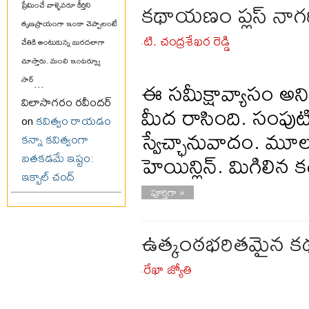
కథాయణం ప్లస్ నా
ప్రేమించే వాళ్ళెవరూ కీర్తిని
తృణప్రాయంగా ఇంకా చెప్పాలంటే
టి. చంద్రశేఖర రెడ్డి
చేతికి అంటుకున్న బురదలాగా
-
చూస్తారు. మంచి ఇంటర్వ్యూ
ఈ సమీక్షావ్యాసం అన
సార్
...
విలాసాగరం రవీందర్
మీద రాసింది. సంపుట
on
కవిత్వం రాయడం
స్వేచ్ఛానువాదం. మూ
కన్నా కవిత్వంగా
హెయిన్లిన్. మిగిలిన 
బతకడమే ఇష్టం:
ఇక్బాల్ చంద్
పూర్తిగా »
ఉత్కంఠభరితమైన కథ 
రేఖా జ్యోతి
-