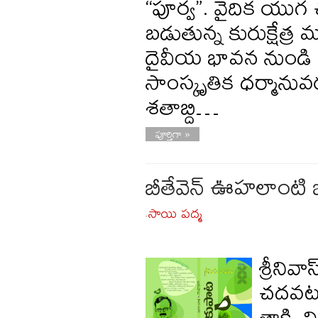
“పూర్వ”. వైదిక యుగ
బడుతున్న కురుక్షేత్ర 
దైవీయ భావన నుండి వ
సాంస్కృతిక ధర్మానువర
శతాబ్ది…
పూర్తిగా »
బీతేవెన్ ఊహలాంటి 
సాయి పద్మ
-
శ్రీనివ
చదవటం 
తాకి, 