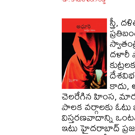
-
స్త్రీ,
ప్రతిబం
స్వాత
దళారీ
కుట్రలక
దేశవిభ
కాదు, 
చెలరేగిన హింస, 
పాలక వర్గాలకు ఓటు
విస్తరణవాదాన్ని ఒంటవ
ఇటు హైదరాబాద్‌ ప్రజ