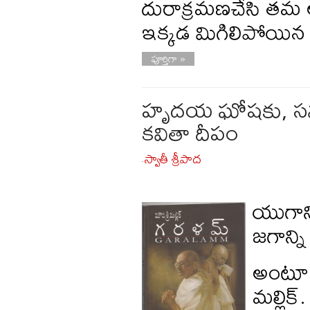
దురాక్రమణచేసి తమ 
ఇక్కడ మిగిలిపోయిన
పూర్తిగా »
హృదయ ఘోషకు, సమాజ
కవితా దీపం
స్వాతీ శ్రీపాద
-
యుగాన్
జగాన్న
అంటూ ద
మల్లిక్.