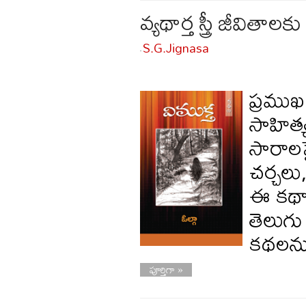
వ్యథార్త స్త్రీ జీవితా
S.G.Jignasa
-
ప్రముఖ 
సాహిత్
సారాలప
చర్చల
ఈ కథా 
తెలుగ
కథలను 
పూర్తిగా »