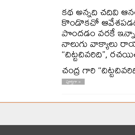
కథ అన్నది చదివి
కొండొకచో ఆవేశపడడ
పొందడం వరకే ఇన్నాళ్
నాలుగు వాక్యాలు ర
“చిట్టచివరిది”, రచయి
చంద్ర గారి “చిట్టచి
పూర్తిగా »