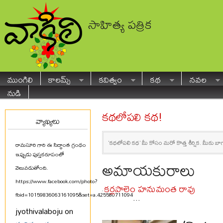
సాహిత్య పత్రిక
ముంగిలి
కాలమ్స్
కవిత్వం
కథ
నవల
నుడి
కథలోపలి కథ!
వ్యాఖ్యలు
‘కథలోపలి కథ’ మీ కోసం మరో కొత్త శీర్షిక. మీకు బాగ
రామసూరి గారి ఈ సిద్ధాంత గ్రంథం
ఇప్పుడు పుస్తకరూపంలో
అమాయకురాలు
వెలువడుతోంది.
https://www.facebook.com/photo?
కర్లపాలెం హనుమంత రావు
-
fbid=10159836063161095&set=a.425580711094
...
jyothivalaboju on