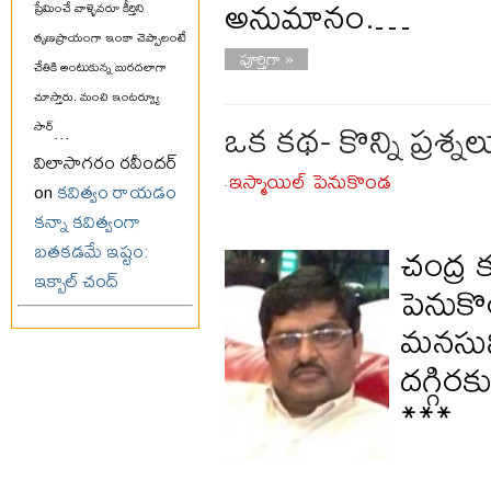
అనుమానం.…
ప్రేమించే వాళ్ళెవరూ కీర్తిని
తృణప్రాయంగా ఇంకా చెప్పాలంటే
పూర్తిగా »
చేతికి అంటుకున్న బురదలాగా
చూస్తారు. మంచి ఇంటర్వ్యూ
ఒక కథ- కొన్ని ప్రశ్న
సార్
...
విలాసాగరం రవీందర్
ఇస్మాయిల్ పెనుకొండ
on
కవిత్వం రాయడం
-
కన్నా కవిత్వంగా
చంద్ర క
బతకడమే ఇష్టం:
ఇక్బాల్ చంద్
పెనుకొ
మనసుని
దగ్గిర
***