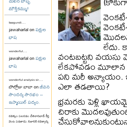
(కొకు
మలిన బాష్ప
మౌక్తికమ్ము!
వెంకటేశ
...
వెంకటే
baagundi
jawaharlal on
పక్షుల
మొదలవు
భాష
లేదు. క
...
వంటబట్టని వయసు వె
wonderful
jawaharlal on
పక్షుల
లేకపోవడం మూలాన
భాష
పని మరీ అన్యాయం. 
...
wonderful analysis sir
ఎలా తడతాయి?
బొల్లోజు బాబా on
జీవన
సౌందర్య సౌరభం –
భ్రమరకు పెళ్లి ఖాయమై
ఇస్మాయిల్ పద్యం.
చిరాకు మొదలవుతుంది.
చేసుకోవాలనుకుంటున
కవిత్వం పలకడం చేతకానివాడే కీర్తి
వెంట పడతాడు. నిజానికి కవిత్వాన్ని