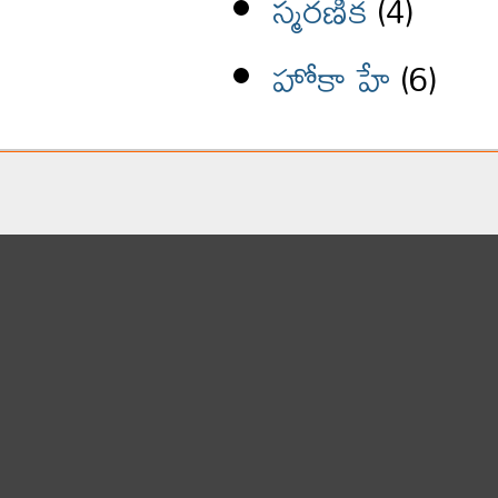
స్మరణిక
(4)
హోకా హే
(6)