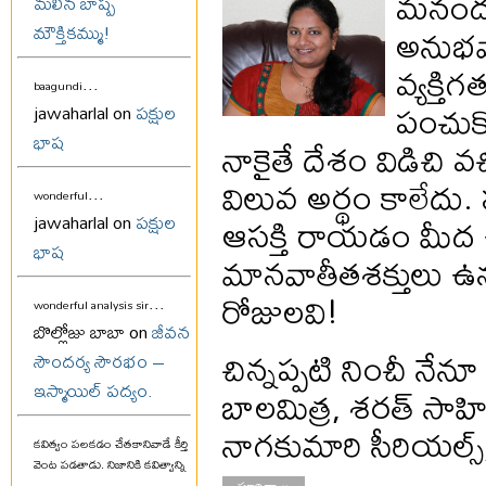
మనందరి
మలిన బాష్ప
అనుభవ
మౌక్తికమ్ము!
వ్యక్త
...
baagundi
పంచుక
jawaharlal on
పక్షుల
భాష
నాకైతే దేశం విడిచి వచ
విలువ అర్థం కాలేద
...
wonderful
ఆసక్తి రాయడం మీద ఉ
jawaharlal on
పక్షుల
భాష
మానవాతీతశక్తులు ఉన్
రోజులవి!
...
wonderful analysis sir
బొల్లోజు బాబా on
జీవన
చిన్నప్పటి నించీ నే
సౌందర్య సౌరభం –
ఇస్మాయిల్ పద్యం.
బాలమిత్ర, శరత్ సాహి
నాగకుమారి సీరియల
కవిత్వం పలకడం చేతకానివాడే కీర్తి
వెంట పడతాడు. నిజానికి కవిత్వాన్ని