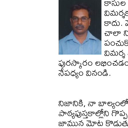
కాసుల ప
విమర్శక
కాదు.
చాలా న
పంచుకో
విమర్శ 
పురస్కారం లభించడం 
నేపధ్యం వినండి.
నిజానికి, నా బాల్యం
పాఠ్యపుస్తకాల్లోని గొప
జామున మోట కొడుతూ