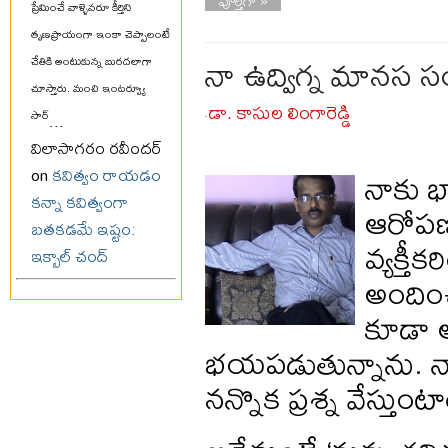
పూర్తిగా »
ప్రేమించే వాళ్ళెవరూ కీర్తిని
తృణప్రాయంగా ఇంకా చెప్పాలంటే
నా ఉద్విగ్న మానస
చేతికి అంటుకున్న బురదలాగా
చూస్తారు. మంచి ఇంటర్వ్యూ
డా. కాసుల లింగారెడ్డి
సార్
...
-
విలాసాగరం రవీందర్
నాకు 
on
కవిత్వం రాయడం
కన్నా కవిత్వంగా
ఆరోపణల
బతకడమే ఇష్టం:
వ్యక్తీ
ఇక్బాల్ చంద్
అందిం
కూడా అ
భయపడుతున్నాను. నా
నన్నొక ప్రశ్న వేస్తుంట