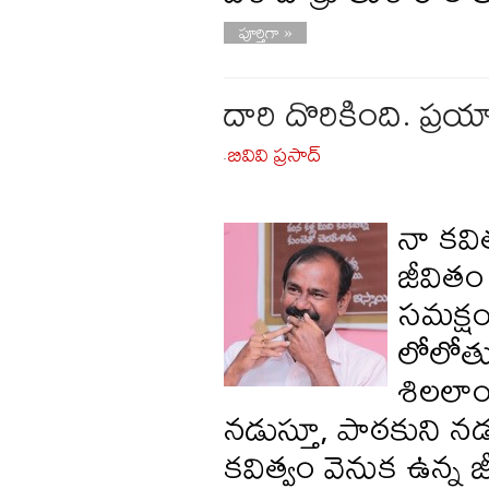
పూర్తిగా »
దారి దొరికింది. ప్
బివివి ప్రసాద్
-
నా కవి
జీవితం 
సమక్షం
లోలోతు
శిలలాం
నడుస్తూ, పాఠకుని 
కవిత్వం వెనుక ఉన్