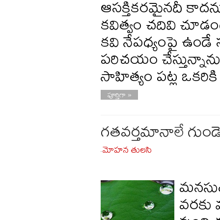
ఆసక్తికరమైనదీ కాదన
కవిత్వం చదివి చూడండ
కవి నేపధ్యంపై ఉండే స
పరిచయం చేస్తున్నాను
సాహిత్యం పట్ల ఒకరి
పూర్తిగా »
గతవర్తమానాలే గుండెచప
మోహన తులసి
-
మనసుతో
వరకు మ