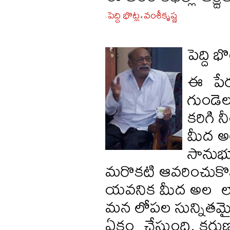
పెద్ది భొట్ల
వంశీకృష్ణ
-
•
పెద్ది
ఈ పేరు
గుండెల
కరిగి
మీద అల
సానుభ
మరొకటి ఆవరించుకొన
యవనిక మీద అల లా
మన లోపల సున్నితమైన
ఏకం చేస్తుంది. కరుణ