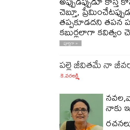
అప్పుడప్పుడూ కాస్త క
చెబ్తూ, ప్రేమించేటప
తప్పకూడదని తపన పడు
కబుర్లలాగా కవిత్వం చ
పూర్తిగా »
పల్లె జీవితమే నా జీవర
కె.వరలక్ష్మి
-
నవల,వ్
నాకు ఇ
రచనలు న