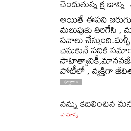
చెందుతున్న క్ష ణాన్
అయితే ఈపని జరుగుతు
మలుపుకు తిరిగేసి 
సవాలు చేస్తుంది.మళ
చెసుకునే పనికి సమ
సాహిత్యానికీ,మానవజ
పోటీలో , వ్యక్తిగ
పూర్తిగా »
నన్ను కదిలించిన మ
సామాన్య
-