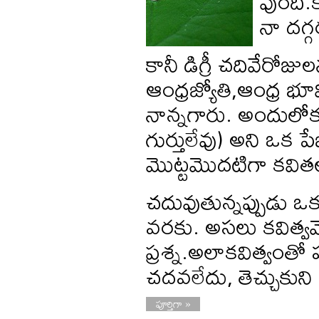
వుంది.
నా దగ్గ
కానీ డిగ్రీ చదివేరోజ
ఆంధ్రజ్యోతి,ఆంధ్ర భ
నాన్నగారు. అందులోకవ
గుర్తులేవు) అని ఒక ప
మొట్టమొదటిగా కవితలు
చదువుతున్నప్పుడు ఒ
వరకు. అసలు కవిత్వమెల
ప్రశ్న.అలాకవిత్వంతో
చదవలేదు, తెచ్చుకు
పూర్తిగా »