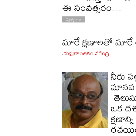
ఈ సంవత్సరం…
పూర్తిగా »
మారే క్షణాలతో మార
మధురాంతకం నరేంద్ర
-
నీరు ప
మానవ 
తెలుస
ఒక దశన
క్షణాన్
రచయితగ