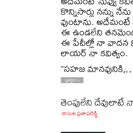
అదేమంటే ‘నువ్వు కవిత
కొన్నిసార్లు నన్ను 
వుంటాను. అదేమంటే న
ఈ ఉండలేని తనమెంద
ఈ పేచీల్లో నా వాదన
లాయర్‌ నా కవిత్వం.
“సహజ మానవునికి,
పూర్తిగా »
తెంపులేని దేవులాటే న
కాసుల ప్రతాపరెడ్డి
-