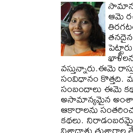
సామాన్
ఆమె రచ
తిరగటం
తనదైన 
పెట్టా
ఖాళీల
వస్తున్నారు.ఈమె రాస్త
సంవిధానం కొత్తది.
సంబందాలు ఈమె కథా 
అసామాన్యమైన అంశాల
ఆకారాలను సంతరించు
కథలు. నిరాడంబరమైన 
విశాదాశ్రు తుశారాల