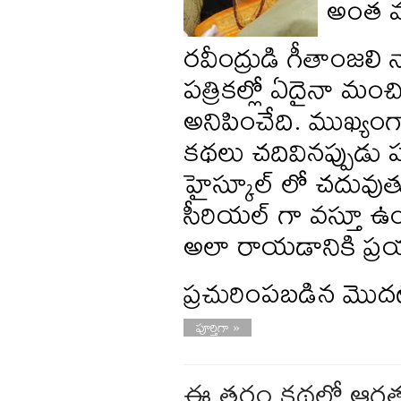
అంత వర
రవీంద్రుడి గీతాంజలి
పత్రికల్లో ఏదైనా మంచ
అనిపించేది. ముఖ్యం
కథలు చదివినప్పుడు 
హైస్కూల్ లో చదువుత
సీరియల్ గా వస్తూ ఉండ
అలా రాయడానికి ప్రయ
ప్రచురింపబడిన మొ
పూర్తిగా »
ఈ తరం కథల్లో ఆర్ద్రత