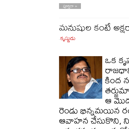
పూర్తిగా »
మనుషుల కంటే అక్షరా
కృష్ణుడు
-
ఒక కృష్
రాజధాన
కింద నల
తర్జుమ
ఆ మొదట
రెండు భిన్నమయిన రంగ
ఆవాహన చేసుకొని, నిం