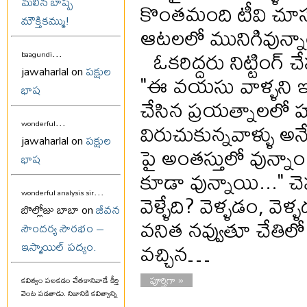
మలిన బాష్ప
కొంతమంది టీవి చూస్
మౌక్తికమ్ము!
ఆటలలో మునిగివున్నా
ఓకరిద్దరు నిట్టింగ్ చేస
...
baagundi
jawaharlal on
పక్షుల
"ఈ వయసు వాళ్ళని ఇ
భాష
చేసిన ప్రయత్నాలలో హా
...
విరుచుకున్నవాళ్ళు అన
wonderful
jawaharlal on
పక్షుల
పై అంతస్తులో వున్నా
భాష
కూడా వున్నాయి..." చెపుత
...
వెళ్ళేది? వెళ్ళడం, వె
wonderful analysis sir
బొల్లోజు బాబా on
జీవన
వనిత నవ్వుతూ చేతిలో
సౌందర్య సౌరభం –
వచ్చిన…
ఇస్మాయిల్ పద్యం.
పూర్తిగా »
కవిత్వం పలకడం చేతకానివాడే కీర్తి
వెంట పడతాడు. నిజానికి కవిత్వాన్ని