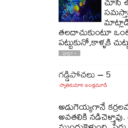
చూసి 
సమస్తా
మాట్లా
తలదాచుకుంటూ ఒంటరిగా
పట్టుకునో,కాళ్ళకి చుట
పూర్తిగా »
గడ్డిపోచలు – 5
స్వాతికుమారి బండ్లమూడి
-
అడుగెయ్యగానే కర్రలవ
అవతలికి నడిచెళ్తావు. 
ముందుకెళ్తుంది. పేరు