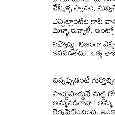
వేన్నీళ్ళ స్నానం, నువ్వి
ఎప్పట్లాంటిది కాదీ వా
మళ్ళా ఇవ్వాళే. ఇంట్ల
నవ్వొద్దు. నిజంగా ఎప్
కనపడలేదు. ఒక్క తాబేల
చిన్నప్పుడంటే గుర్తొచ్చి
పొద్దుపొద్దునే మట్టి గో
అమ్మనడిగానా! అమ్మ నన
లెక్కపెట్టించింది. ఇ