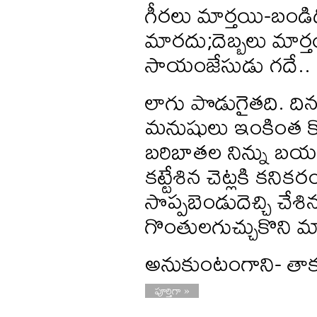
గీరలు మార్తయి-బండ
మారదు;దెబ్బలు మార్
సాయంజేసుడు గదే..
లాగు పొడుగైతది. ది
మనుషులు ఇంకింత కొ
బరిబాతల నిన్ను బయ
కట్టేశిన చెట్లకి కని
సొప్పబెండుదెచ్చి చేశ
గొంతులగుచ్చుకొని 
అనుకుంటంగాని- తాకు
పూర్తిగా »