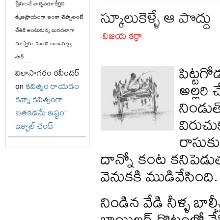
ప్రేమించే వాళ్ళెవరూ కీర్తిని
స్కూలుకెళ్ళే ఆ పొద్దు
తృణప్రాయంగా ఇంకా చెప్పాలంటే
చేతికి అంటుకున్న బురదలాగా
విజయ కర్రా
-
చూస్తారు. మంచి ఇంటర్వ్యూ
సార్
...
పిట్టగో
విలాసాగరం రవీందర్
అల్లరి 
on
కవిత్వం రాయడం
కన్నా కవిత్వంగా
నిండుత
బతకడమే ఇష్టం:
విరుచుక
ఇక్బాల్ చంద్
రాసుకు
దాన్నో కంట కనిపెడుత
వెనుకకి ముడివేసింది.
నిండిన వేడి నీళ్ళ బా
బాయిలర్ గొట్టంలో వ