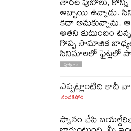
తారల ఫుటోలు, కొన్న
అబ్బాయి ఉన్నాడు. 
కదా అనుకున్నాను. ఆ 
అతని కుటుంబం చిన్
గొప్ప సామాజిక బాధ్య
సినిమాలలో ఫైట్లలో పా
పూర్తిగా »
ఎప్పట్లాంటిది కాదీ 
నందకిషోర్
-
స్నానం చేసి బయల్దేర
బాగుంటుంది. మీ ఇం