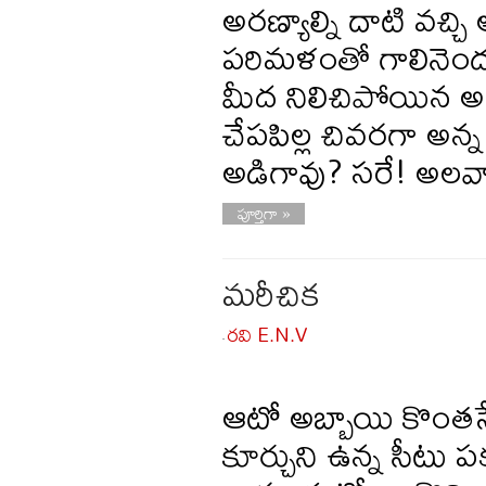
అరణ్యాల్ని దాటి వచ్
పరిమళంతో గాలినెందు
మీద నిలిచిపోయిన అమ
చేపపిల్ల చివరగా అన్న
అడిగావు? సరే! అల
పూర్తిగా »
మరీచిక
రవి E.N.V
-
ఆటో అబ్బాయి కొంతస
కూర్చుని ఉన్న సీటు ప