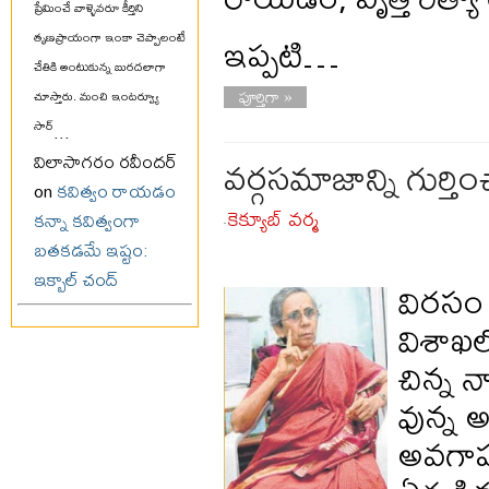
ప్రేమించే వాళ్ళెవరూ కీర్తిని
ఇప్పటి…
తృణప్రాయంగా ఇంకా చెప్పాలంటే
చేతికి అంటుకున్న బురదలాగా
పూర్తిగా »
చూస్తారు. మంచి ఇంటర్వ్యూ
సార్
...
వర్గసమాజాన్ని గుర్తిం
విలాసాగరం రవీందర్
on
కవిత్వం రాయడం
కెక్యూబ్ వర్మ
కన్నా కవిత్వంగా
-
బతకడమే ఇష్టం:
ఇక్బాల్ చంద్
విరసం వ
విశాఖల
చిన్న 
వున్న 
అవగాహన