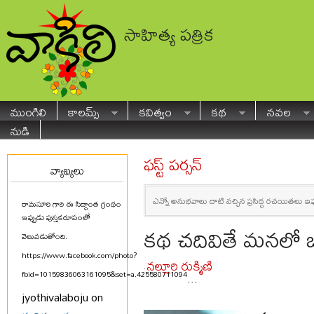
సాహిత్య పత్రిక
ముంగిలి
కాలమ్స్
కవిత్వం
కథ
నవల
నుడి
ఫస్ట్ పర్సన్
వ్యాఖ్యలు
ఎన్నో అనుభవాలు దాటి వచ్చిన ప్రసిద్ధ రచయితలు ఇప్
రామసూరి గారి ఈ సిద్ధాంత గ్రంథం
ఇప్పుడు పుస్తకరూపంలో
కథ చదివితే మనలో ఒక 
వెలువడుతోంది.
https://www.facebook.com/photo?
నల్లూరి రుక్మిణి
-
fbid=10159836063161095&set=a.425580711094
...
jyothivalaboju on