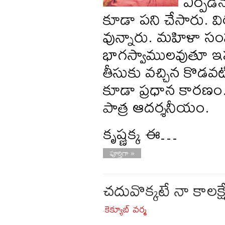
ఏర్పడి
కూడా పని చేసారు. వి
వున్నారు. మహిళా సంఘా
భాగస్వాములవుతూ ఇప్పట
తీసుకు వచ్చిన కొడవట
కూడా ప్రధాన కారణం
పాత్ర ఆదర్శనీయం.
కృష్ణక్క ఈ…
పూర్తిగా »
చదువొక్కటే నా కాలక్
కెక్యూబ్ వర్మ
-