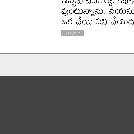
వుంటున్నాను. వయసు 
ఒక చేయి పని చేయ
పూర్తిగా »