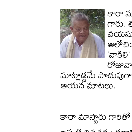
కారా మ
గారు. 
వయసుల
ఆలోచి
‘వాకిలి
రోజువా
మాట్లాడ్డమే పొదుపుగా,
ఆయన మాటలు.
కారా మాస్టారు గారి
ఇప్పటి దినచర్య: 