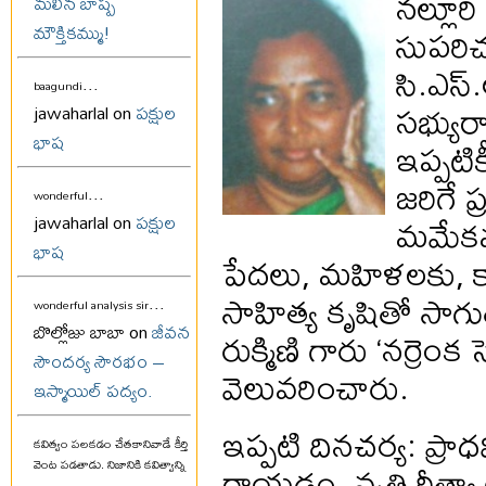
నల్లూర
మలిన బాష్ప
సుపరిచ
మౌక్తికమ్ము!
సి.ఎస్
...
baagundi
సభ్యు
jawaharlal on
పక్షుల
భాష
ఇప్పటి
జరిగే 
...
wonderful
మమేకమవ
jawaharlal on
పక్షుల
భాష
పేదలు, మహిళలకు, 
సాహిత్య కృషితో సాగు
...
wonderful analysis sir
బొల్లోజు బాబా on
జీవన
రుక్మిణి గారు ‘నర్రె
సౌందర్య సౌరభం –
వెలువరించారు.
ఇస్మాయిల్ పద్యం.
ఇప్పటి దినచర్య: ప్
కవిత్వం పలకడం చేతకానివాడే కీర్తి
రాయడం, వృత్తి రీత్యా
వెంట పడతాడు. నిజానికి కవిత్వాన్ని