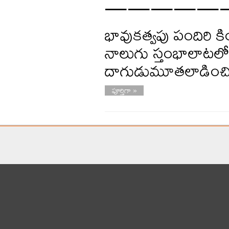
—————
భావుకత్వపు పందిరి కి
నాలుగు స్తంభాలాట
దాగుడుమూతలాడించి
పూర్తిగా »