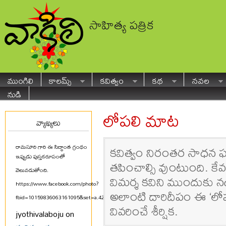
సాహిత్య పత్రిక
ముంగిలి
కాలమ్స్
కవిత్వం
కథ
నవల
నుడి
లోపలి మాట
వ్యాఖ్యలు
కవిత్వం నిరంతర సాధన ఫ
రామసూరి గారి ఈ సిద్ధాంత గ్రంథం
ఇప్పుడు పుస్తకరూపంలో
తపించాల్సి వుంటుంది. కే
వెలువడుతోంది.
విమర్శ కవిని ముందుకు నడ
https://www.facebook.com/photo?
అలాంటి దారిదీపం ఈ ‘లోపల
fbid=10159836063161095&set=a.425580711094
...
వివరించే శీర్షిక.
jyothivalaboju on