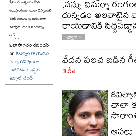
,నన్ను విమర్శా రంగం
ప్రేమించే వాళ్ళెవరూ కీర్తిని
దున్నడం అలవాటైన వా
తృణప్రాయంగా ఇంకా చెప్పాలంటే
చేతికి అంటుకున్న బురదలాగా
రాయడానికి సిద్దపడ్డ
చూస్తారు. మంచి ఇంటర్వ్యూ
సార్
...
పూర్తిగా »
విలాసాగరం రవీందర్
on
కవిత్వం రాయడం
వేదన పలచ బడిన గ
కన్నా కవిత్వంగా
బతకడమే ఇష్టం:
కె.గీత
-
ఇక్బాల్ చంద్
కవిత్వ
చాలా కష
సారాం
అసలు ఏ