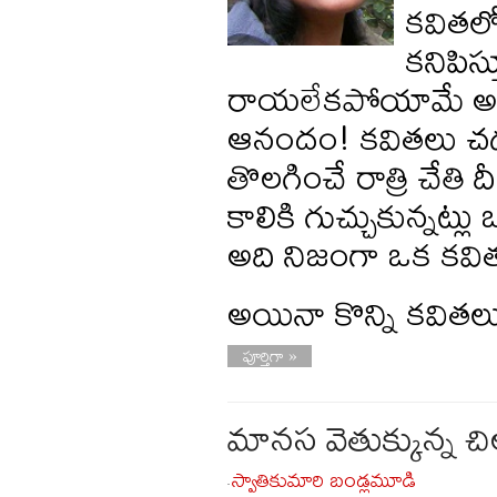
కవితలో
కనిపిస
రాయలేకపోయామే అని 
ఆనందం! కవితలు చదూ
తొలగించే రాత్రి చే
కాలికి గుచ్చుకున్నట్ల
అది నిజంగా ఒక కవి
అయినా కొన్ని కవితలు 
పూర్తిగా »
మానస వెతుక్కున్న చి
స్వాతికుమారి బండ్లమూడి
-