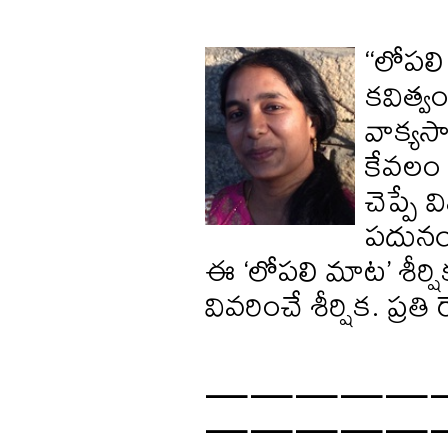
“లోపలి 
కవిత్వ
వాక్యస
కేవలం 
చెప్పే 
పదునయి
ఈ ‘లోపలి మాట’ శీర్ష
వివరించే శీర్షిక. ప్ర
—————
—————