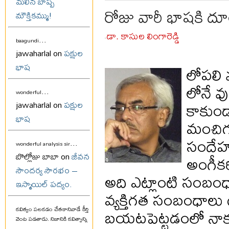
మలిన బాష్ప
రోజు వారీ భాషకి ద
మౌక్తికమ్ము!
డా. కాసుల లింగారెడ్డి
...
-
baagundi
jawaharlal on
పక్షుల
భాష
లోపలి 
లోనే వ
...
wonderful
కాకుం
jawaharlal on
పక్షుల
భాష
మంచిగ 
సందేహం
...
wonderful analysis sir
బొల్లోజు బాబా on
జీవన
అంగీక
సౌందర్య సౌరభం –
అది ఎట్లాంటి సంబంధాలక
ఇస్మాయిల్ పద్యం.
వ్యక్తిగత సంబంధాలు
బయటపెట్టడంలో నాకు
కవిత్వం పలకడం చేతకానివాడే కీర్తి
వెంట పడతాడు. నిజానికి కవిత్వాన్ని