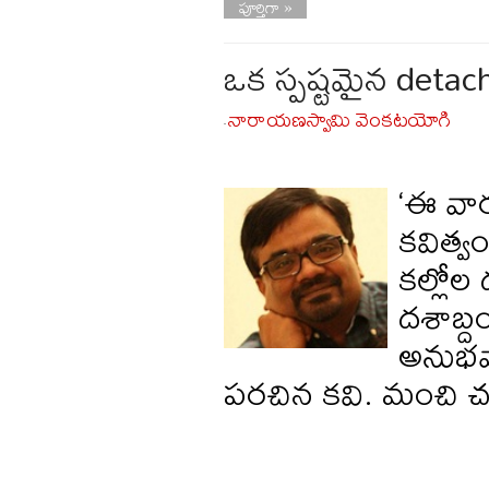
పూర్తిగా »
ఒక స్పష్టమైన det
నారాయణస్వామి వెంకటయోగి
-
‘ఈ వా
కవిత్వం
కల్లోల 
దశాబ్ద
అనుభవా
పరచిన కవి. మంచి చద