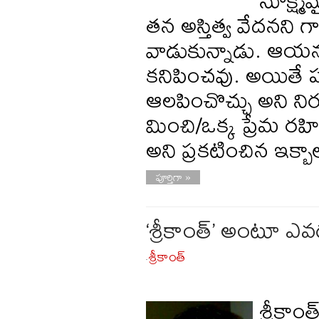
తన అస్తిత్వ వేదనని గ
వాడుకున్నాడు. ఆయన క
కనిపించవు. అయితే ప
ఆలపించొచ్చు అని నిర
మించి/ఒక్క ప్రేమ ర
అని ప్రకటించిన ఇక్బ
పూర్తిగా »
‘శ్రీకాంత్’ అంటూ ఎవ
శ్రీకాంత్
-
శ్రీకా