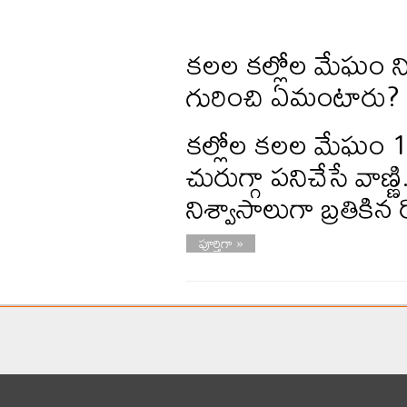
కలల కల్లోల మేఘం ని
గురించి ఏమంటారు?
కల్లోల కలల మేఘం 19
చురుగ్గా పనిచేసే వాణ్
నిశ్వాసాలుగా బ్రతికి
పూర్తిగా »