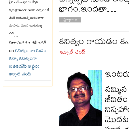
ప్రేమించే వాళ్ళెవరూ కీర్తిని
భాగం.ఇందతా…
తృణప్రాయంగా ఇంకా చెప్పాలంటే
చేతికి అంటుకున్న బురదలాగా
పూర్తిగా »
చూస్తారు. మంచి ఇంటర్వ్యూ
సార్
...
కవిత్వం రాయడం కన్న
విలాసాగరం రవీందర్
on
కవిత్వం రాయడం
ఇక్బాల్ చంద్
-
కన్నా కవిత్వంగా
బతకడమే ఇష్టం:
ఇంటర్వ
ఇక్బాల్ చంద్
నమ్మిన
జీవితం
నిస్సహ
మొదట ప
సూక్ష్మ