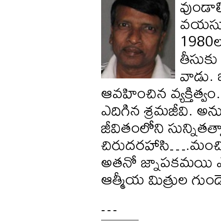
వుండాల
వయసుల
1980లల
తీసుకు
వాడు.
ఆవహించిన వ్యక్తిత్వం
ఎదిగిన శ్రమజీవి. అన
జీవితంలోని సున్నితత్
చిరుదరహాసి….మంచి
అతనో జ్నాపకమయి ఎ
ఆత్మీయ మిత్రుల గుం
…