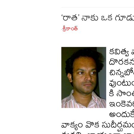
‘రాత’ నాకు ఒక గూడు:
శ్రీకాంత్
-
కవిత్వ
దొరకనప
చిన్నబో
వుంటుం
కి సొం
ఇంకెవ
అందుకే
వాక్యం వొక సుదీర్ఘ