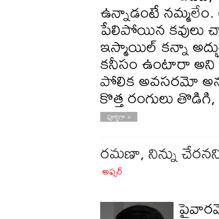
ఉన్నాడంటే నమ్మలేం.
పేలిపోయిన కవులు చ
ఇస్మాయిల్ కన్నా అద
కనీసం ఉంటారా అని ఆ
పోలిక అవసరమో అనవస
కొత్త రంగులు తొడిగి, ప
పూర్తిగా »
రమణా, నిన్ను చేరనన
అఫ్సర్
-
పైవారమ