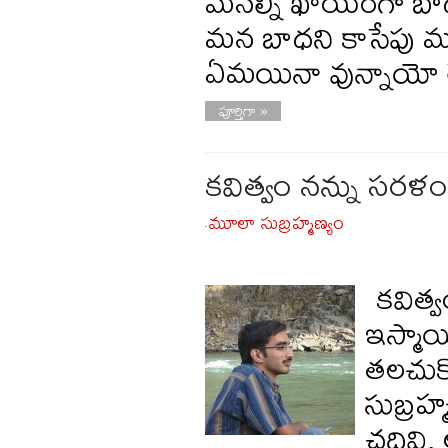
మనల్ని ఖాయంగా బా
మన బాధని కాసేపు మ
ఏమయినా వున్నాయో ల
పూర్తిగా »
కవిత్వం నన్ను సరళం
మూలా సుబ్రహ్మణ్యం
-
కవిత్వ
ఇస్మాయి
తలచుకో
సుబ్రహ
చదివి,