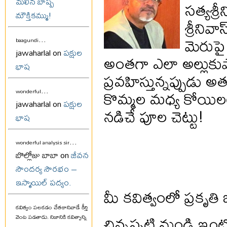
మలిన బాష్ప
సత్యశ్ర
మౌక్తికమ్ము!
శ్రీనివ
మెరుపై 
...
baagundi
jawaharlal on
పక్షుల
అంతగా ఎలా అల్లుకుపో
భాష
ప్రవహిస్తున్నప్పుడు
...
కొమ్మల మధ్య కోయి
wonderful
jawaharlal on
పక్షుల
నడిచే పూల చెట్టు!
భాష
...
wonderful analysis sir
బొల్లోజు బాబా on
జీవన
సౌందర్య సౌరభం –
ఇస్మాయిల్ పద్యం.
మీ కవిత్వంలో ప్రకృతి
కవిత్వం పలకడం చేతకానివాడే కీర్తి
చిన్నప్పటి నుండి ఇ
వెంట పడతాడు. నిజానికి కవిత్వాన్ని