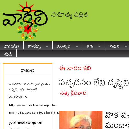
సాహిత్య పత్రిక
ముంగిలి
కాలమ్స్
కవిత్వం
కథ
నవల
నుడి
ఈ వారం కవి
వ్యాఖ్యలు
పచ్చదనం లేని దృష్టిన
రామసూరి గారి ఈ సిద్ధాంత గ్రంథం
ఇప్పుడు పుస్తకరూపంలో
సత్య శ్రీనివాస్
-
వెలువడుతోంది.
https://www.facebook.com/photo?
వొక పచ్
fbid=10159836063161095&set=a.425580711094
...
మందారం స
jyothivalaboju on