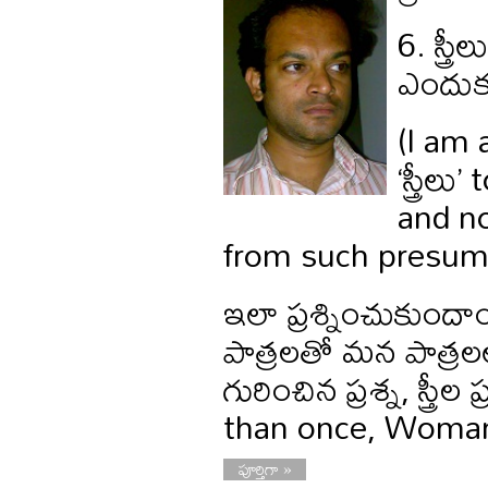
6. స్త్
ఎందుక
(I am
‘స్త్ర
and n
from such presum
ఇలా ప్రశ్నించుకుం
పాత్రలతో మన పాత్రలల
గురించిన ప్రశ్న, స్త
than once, Woman 
పూర్తిగా »