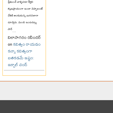
ప్రేమించే వాళ్ళెవరూ కీర్తిని
తృణప్రాయంగా ఇంకా చెప్పాలంటే
చేతికి అంటుకున్న బురదలాగా
చూస్తారు. మంచి ఇంటర్వ్యూ
సార్
...
విలాసాగరం రవీందర్
on
కవిత్వం రాయడం
కన్నా కవిత్వంగా
బతకడమే ఇష్టం:
ఇక్బాల్ చంద్