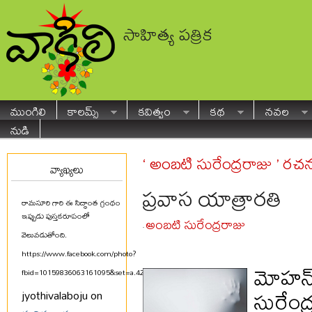
సాహిత్య పత్రిక
ముంగిలి
కాలమ్స్
కవిత్వం
కథ
నవల
నుడి
‘ అంబటి సురేంద్రరాజు ’ రచ
వ్యాఖ్యలు
ప్రవాస యాత్రారతి
రామసూరి గారి ఈ సిద్ధాంత గ్రంథం
ఇప్పుడు పుస్తకరూపంలో
అంబటి సురేంద్రరాజు
-
వెలువడుతోంది.
https://www.facebook.com/photo?
మోహన్ 
fbid=10159836063161095&set=a.425580711094
...
సురేంద
jyothivalaboju on