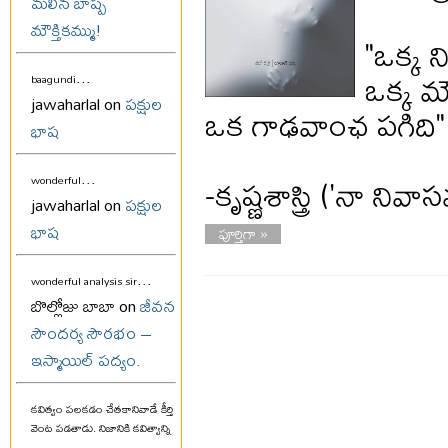
మలిన బాష్ప
మౌక్తికమ్ము!
"ఒక్క న
ఒక్క 
...
baagundi
jawaharlal on
పక్షుల
ఒక గాఢవాంఛ పగిది"
భాష
...
-కృష్ణశాస్త్రి ('నా నివ
wonderful
jawaharlal on
పక్షుల
భాష
పూర్తిగా »
...
wonderful analysis sir
బొల్లోజు బాబా on
జీవన
సౌందర్య సౌరభం –
ఇస్మాయిల్ పద్యం.
కవిత్వం పలకడం చేతకానివాడే కీర్తి
వెంట పడతాడు. నిజానికి కవిత్వాన్ని