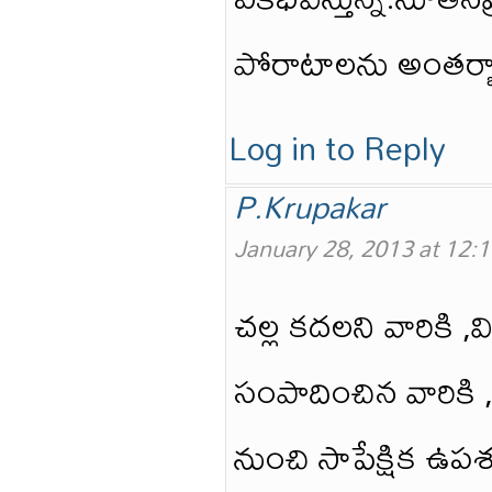
పోరాటాలను అంతర్భ
Log in to Reply
P.Krupakar
January 28, 2013 at 12:
చల్ల కదలని వారికి ,వి
సంపాదించిన వారికి ,ఆ
నుంచి సాపేక్షిక ఉపశ