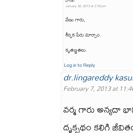
వాకిలి
January 30, 2013 at 3:18 pm
వేణు గారు,
శీర్షిక పేరు మార్చాం.
కృతజ్ఞతలు.
Log in to Reply
dr.lingareddy kasu
February 7, 2013 at 11:
వర్మ గారు అన్యదా భ
దృక్పథం కలిగి జీవితం