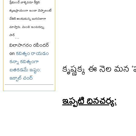
ప్రేమించే వాళ్ళెవరూ కీర్తిని
తృణప్రాయంగా ఇంకా చెప్పాలంటే
చేతికి అంటుకున్న బురదలాగా
చూస్తారు. మంచి ఇంటర్వ్యూ
సార్
...
విలాసాగరం రవీందర్
on
కవిత్వం రాయడం
కన్నా కవిత్వంగా
కృష్ణక్క ఈ నెల మన ‘ఫస్
బతకడమే ఇష్టం:
ఇక్బాల్ చంద్
ఇప్పటి దినచర్య: