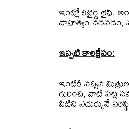
ఇంట్లో రిటైర్డ్ లైఫ్
సాహిత్యం చదవడం, వచ్చ
ఇప్పటి కాలక్షేపం:
ఇంటికి వచ్చిన మిత్రుల
గురించి, వాటి పట్ల
వీటిని ఎదుర్కునే పరిస్