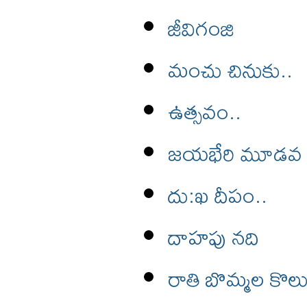
జీవిగంజి
మంచు చినుకు..
ఉత్సవం..
జయభేరి మూడవ భా
దు:ఖ దీపం..
దాహపు నది
రాతి బొమ్మల కొలు