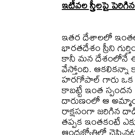
ఇటీవల స్త్రీలపై పెరి
ఇతర దేశాలలో ఇంతలా 
భారతదేశం స్రీని గుర్త
కానీ మన దేశంలోనే 
వేస్తోంది. ఆకలికన్
హరగోపాల్ గారు ఒక మా
కాబట్టే ఇంత స్పందన 
దారుణంలో ఆ అమ్మా
రాక్షసంగా జరిగిన దాడి
తప్పక ఇంతకంటే ఎక్
ఆంధ్రజ్యోతిలో చెప్పి