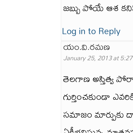
జబ్బు పోయే ఆశ కని
Log in to Reply
యం.వి.రమణ
January 25, 2013 at 5:2
తెలగాణ అస్తిత్వ పోర
గుర్తించకుండా ఎవరిక
సమాజం మార్పుకు దార
ఏకీభవిస్తున్న.నూతనప