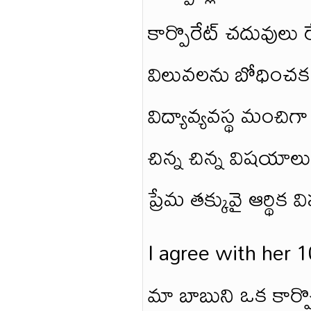
కార్పొరేట్ చదువులు 
విలువలను బోధించక ప
విద్యావ్యవస్థ మంచిగ
చిన్న చిన్న విషయా
ప్రేమ తక్కువై ఆర్థి
I agree with her
మా బాబుని ఒక కార్ప