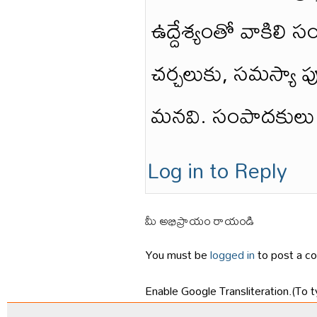
ఉద్దేశ్యంతో వాకిలి స
చర్చలుకు, సమస్యా ప
మనవి. సంపాదకులు వ
Log in to Reply
మీ అభిప్రాయం రాయండి
You must be
logged in
to post a c
Enable Google Transliteration.(To t