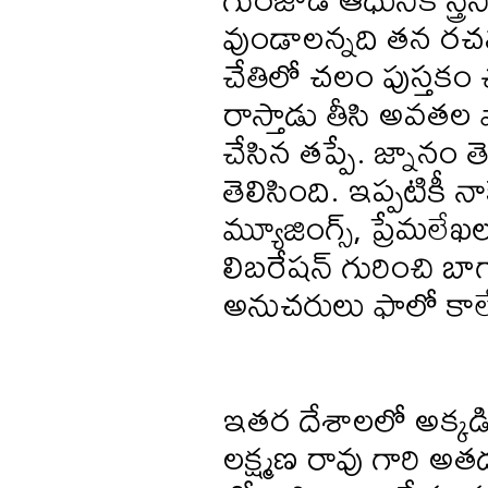
వుండాలన్నది తన రచనల
చేతిలో చలం పుస్తకం
రాస్తాడు తీసి అవతల ప
చేసిన తప్పే. జ్నాన
తెలిసింది. ఇప్పటికీ న
మ్యూజింగ్స్, ప్రేమలేఖల
లిబరేషన్ గురించి బ
అనుచరులు ఫాలో కాలేద
ఇతర దేశాలలో అక్కడి స
లక్ష్మణ రావు గారి అ