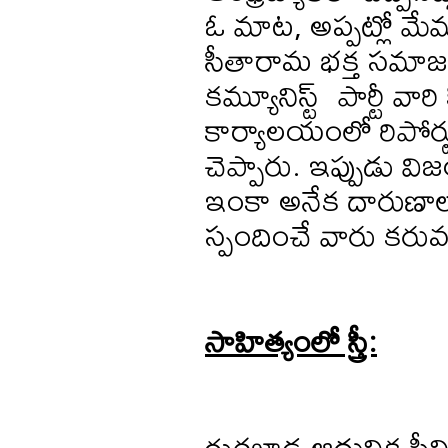
ఓ మాట, అప్పట్లో మేము
సీతారామ భక్త సమాజం వ
కమ్యూనిస్ట్ పార్టీ వార
కార్యాలయంలో రిపోర్టు చే
చెప్పారు. ఇప్పుడు
ఇంకా అనేక దారుణాలు స్
స్పందించే వారు కరు
సాహిత్యంలో స్త్రీ:
గురజాడ ఆధునిక స్త్రీ