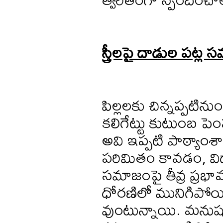
స్త్రీలపై దాడుల పట్
పిల్లలకు చిన్నప్పటిన
కలిగేట్టు కుటుంబ పె
అవి ఇప్పటి పాఠ్యాంశా
పరిమితం కావడం, వి
సమాజంపై తీవ్ర ప్రభావ
ధోరణిలో మునిగిపోయి
వుంటున్నాయి. మనుషు