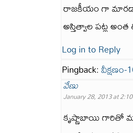
రాజకీయం గా మారడాన
అస్తిత్వాల పట్ల అంత
Log in to Reply
Pingback:
వీక్షణం-1
వేణు
January 28, 2013 at 2:1
కృష్ణాబాయి గారితో 