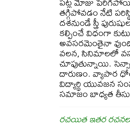
పట్ల మోజు పెరిగిపోయి
తగ్గిపోవడం నేటి పరిస
దశనుండే స్త్రీ పుర
కల్పించే విధంగా కు
అవసరమెంతైనా వుంది. 
వలన, సినిమాలలో వస్త
చూపుతున్నాయి. సెన్స
దారుణం. వ్యాపార ధో
విద్యార్థి యువజన 
సమాజం బాధ్యత తీసు
రచయిత ఇతర రచనల