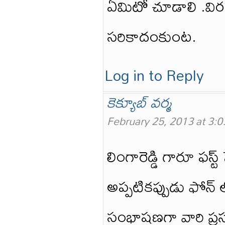
ఏమిటో చూడాలి .విరసం
సరికాదంకుంట.
Log in to Reply
కెక్యూబ్ వర్మ
February 25, 2013 at 3:
లింగారెడ్డి గారూ ఫస్ట్
అప్పటికప్పుడు ఫోన్ 
సంభాషణగా వారి ప్రస