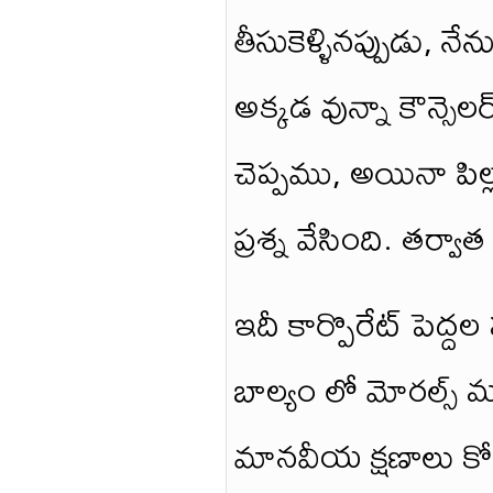
తీసుకెళ్ళినప్పుడు, 
అక్కడ వున్నా కౌన్సె
చెప్పము, అయినా పి
ప్రశ్న వేసింది. తర్వ
ఇదీ కార్పొరేట్ పెద్దల ప
బాల్యం లో మోరల్స్ మ
మానవీయ క్షణాలు కోల్