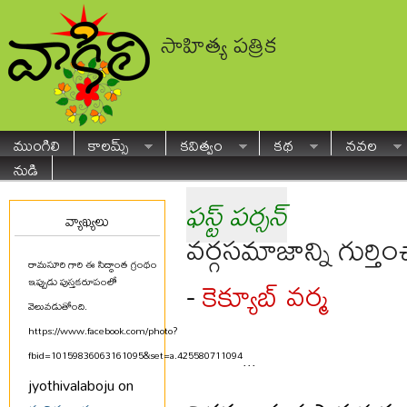
సాహిత్య పత్రిక
ముంగిలి
కాలమ్స్
కవిత్వం
కథ
నవల
నుడి
ఫస్ట్ పర్సన్
వ్యాఖ్యలు
వర్గసమాజాన్ని గుర్తిం
రామసూరి గారి ఈ సిద్ధాంత గ్రంథం
కెక్యూబ్ వర్మ
-
ఇప్పుడు పుస్తకరూపంలో
వెలువడుతోంది.
https://www.facebook.com/photo?
fbid=10159836063161095&set=a.425580711094
...
jyothivalaboju on