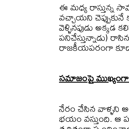
ఈ మధ్య రాస్తున్న సామ
వచ్చాయని చెప్పుకునే 
వెళ్ళినపుడు అక్కడ కలిస
పనిచేస్తున్నాడు) ర
రాజకీయపరంగా కూడ
సమాజంపై ముఖ్యంగా ర
నేరం చేసిన వాళ్ళని ఆల
భయం వస్తుంది. ఆ పరి
త్వరితంగా స్పందించా