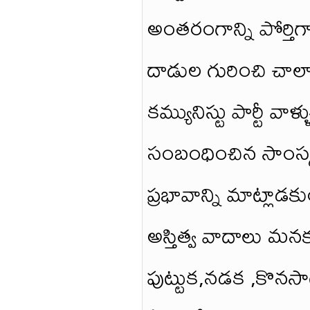
అంతరంగాన్ని పోర్తిగ
దాడుల గురించి చాలా స
కమ్యునిస్టు పార్టీ వా
సంబంధించిన సాంస్
ప్రభావాన్ని మాట్ల
అస్తిత్వ వాదాలు మ
పుట్టుక,నడక ,కొనసాగ