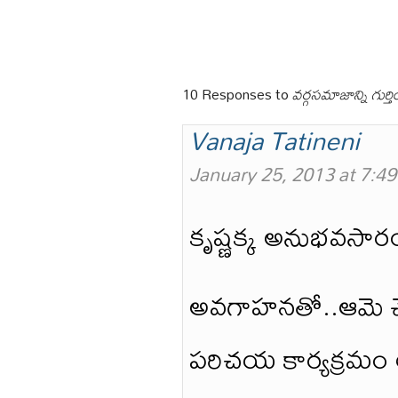
10 Responses to
వర్గసమాజాన్ని గుర్త
Vanaja Tatineni
January 25, 2013 at 7:4
కృష్ణక్క అనుభవసా
అవగాహనతో..ఆమె చెప
పరిచయ కార్యక్రమం