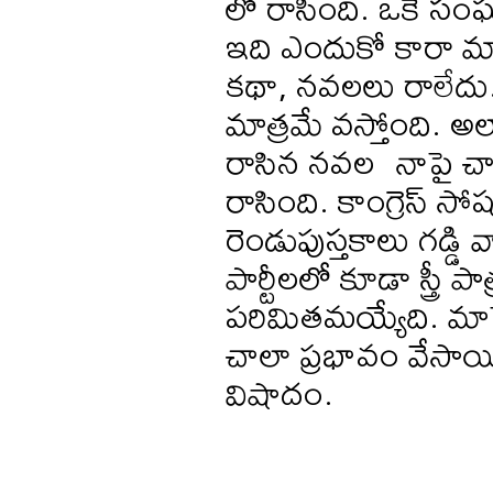
లో రాసింది. ఒకే సంఘ
ఇది ఎందుకో కారా మా
కథా, నవలలు రాలేదు. 
మాత్రమే వస్తోంది. అ
రాసిన నవల నాపై చాలా
రాసింది. కాంగ్రెస్ సోష
రెండుపుస్తకాలు గడ్డి
పార్టీలలో కూడా స్త్రీ 
పరిమితమయ్యేది. మాపై
చాలా ప్రభావం వేస
విషాదం.