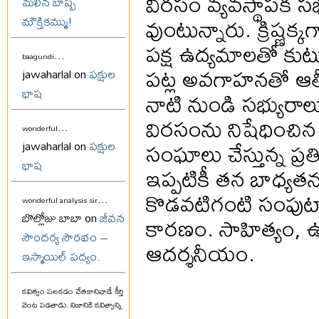
విరసం వ్యవస్థాపక సభ్
మలిన బాష్ప
వుంటున్నారు. క్రిష్ణ
మౌక్తికమ్ము!
పక్ష ఉద్యమాలతో కుట
...
baagundi
పట్ల అవగాహనతో ఆత్మ
jawaharlal on
పక్షుల
భాష
నాటి నుండి సభ్యురాల
విరసంను నిషేధించిన 
...
wonderful
సంఘాలు చేస్తున్న ప్
jawaharlal on
పక్షుల
భాష
ఇప్పటికీ తన బాధ్యతను 
కొడవటిగంటి సంపుటాల
...
wonderful analysis sir
బొల్లోజు బాబా on
జీవన
కారణం. సాహిత్యం, 
సౌందర్య సౌరభం –
ఆదర్శనీయం.
ఇస్మాయిల్ పద్యం.
కవిత్వం పలకడం చేతకానివాడే కీర్తి
వెంట పడతాడు. నిజానికి కవిత్వాన్ని