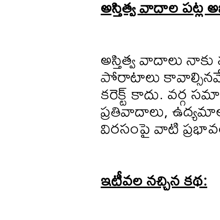
అస్తిత్వ వాదాల పట్ల 
అస్తిత్వ వాదాలు నాక
పోరాటాలు కావాల్సినవే. 
కరెక్ట్ కాదు. వర్గ సమ
ప్రతివాదాలు, ఉద్యమ
విరసంపై వాటి ప్రభా
ఇటీవల నచ్చిన కథ: