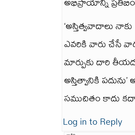
అభిప్రాయాన్ని ప్రతి
‘అస్తిత్వవాదాలు నాకు
ఎవరికి వారు చేసే వ
మార్పుకు దారి తీయదు
అస్తిత్వానికి పదును
సముచితం కాదు కద
Log in to Reply