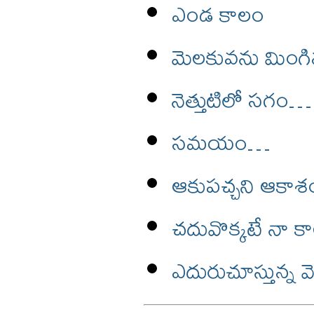
ఎండ కాలం
మెలకువను మింగిన 
నెత్తుటిలో సగం…
సమయం…
ఆకుపచ్చని ఆకా
చదువొక్కటే నా కా
ఎదురుచూస్తున్న వెన