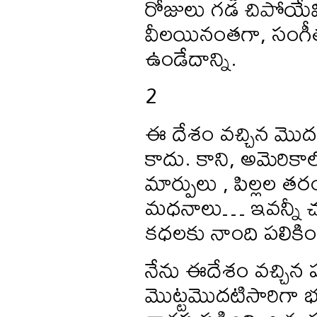
రోజులు గడ చిపోయేవ
వీలయినంతగా, సంగీత కా
ఉండేదాన్ని.
2
ఈ దేశం వచ్చిన మొద
కాదు. కాని, అమెరికాల
మార్పులు , పిల్లల త
మధనాలు… ఇవన్నీ చూ
కధలకు నాంది పలికి
నేను ఈదేశం వచ్చిన పద
మొట్టమొదటిసారిగా భ