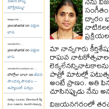
నేను విజ
మలిన బాష్ప
సంగీతం,
మౌక్తికమ్ము!
ద్వారం 
...
baagundi
నాటికలల
jawaharlal on
పక్షుల
భాష
ప్రక్రి
...
మా నాన్నగారు కీర్తిశే
wonderful
jawaharlal on
పక్షుల
రాఘవ నాటకోత్సవాల
భాష
లెక్కలేనన్నినాటకాల
...
wonderful analysis sir
పాత్రో మాటల్లో పటుత్వ
బొల్లోజు బాబా on
జీవన
అంటే ప్రాణం. అతి ప
సౌందర్య సౌరభం –
చూసినప్పుడు నేను అన
ఇస్మాయిల్ పద్యం.
విజయనగరంలో తరచుగా
కవిత్వం పలకడం చేతకానివాడే కీర్తి
వెంట పడతాడు. నిజానికి కవిత్వాన్ని