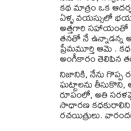
కథ మాత్రం ఒక ఆదర్శ వ
ఏళ్ళ వయస్సులో భయంకర
అత్తగారి సహాయంతో అ
తనతో నే ఉన్నాడన్న అభ
ప్రేమమూర్తి ఆమె . క
అంగీకారం తెలిపిన త
నిజానికి, నేను గొప్ప
ఘట్టాలను తీసుకొని,
రూపంలో, అతి సరళమై
సాధారణ కధకురాలిని
రచయిత్రులు. వారంద