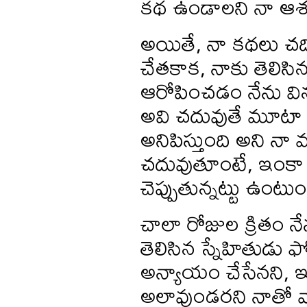
కథ ఉండాలని నా 
అయితే, నా కథలు చద
చేతకాక, నాకు తెలిసిన
ఆరోపించడం నేను వి
అవి చదువుతే మూటా మ
అనిపిస్తుంది అని నా
చదువుతూంటే, ఇంకా 
చెప్పుతున్నట్టు ఉంటు
చాలా రోజుల క్రితం నే
తెలిసిన స్నేహితుడు 
అన్యాయం చేసేనని, 
అలావుండరని నాతో వాద