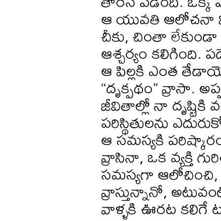
తారస పడింది. ఒక్క పద
ఆ యువతి ఆలోచనా విధ
చీకు, చింతా లేకుండా ప
ఆశ్చర్యం కలిగింది. పదే
ఆ పిల్లకి ఎంత తేడాయ
“దృక్పథం” వ్రాసా. అప్
జీవితాల్లో నా దృష్ట
పరిస్థితులను ఎదురుకో
ఆ సమస్యకి పరిష్కారం
వ్రాసినా, ఒక వ్యక్త
సమస్యగా ఆలోచించి, క
వ్రాస్తున్నానో, అటు
వాళ్ళకి ఊరట కలిగే ట