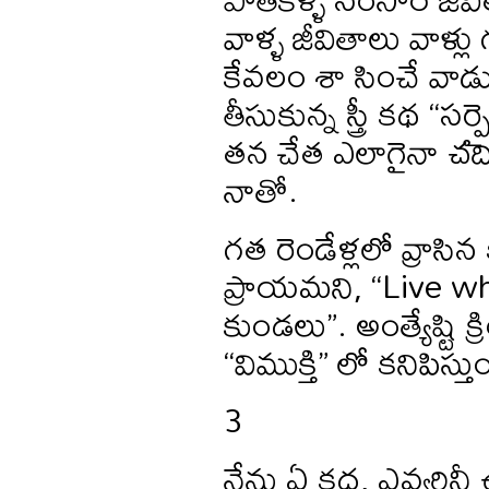
వాళ్ళ జీవితాలు వాళ్
కేవలం శా సించే వాడ
తీసుకున్న స్త్రీ కథ “
తన చేత ఎలాగైనా చదివ
నాతో.
గత రెండేళ్లలో వ్రాసిన
ప్రాయమని, “Live whi
కుండలు”. అంత్యేష్టి 
“విముక్తి” లో కనిపిస్తు
3
నేను ఏ కధ, ఎవ్వరినీ ఉ