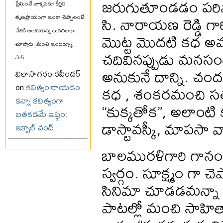
జరుగుతూండడం పరిపాటి
ప్రేమించే వాళ్ళెవరూ కీర్తిని
సి. నారాయణ రెడ్డి గా
తృణప్రాయంగా ఇంకా చెప్పాలంటే
చేతికి అంటుకున్న బురదలాగా
మొట్ట మొదటి కధ అవస
చూస్తారు. మంచి ఇంటర్వ్యూ
చదివినప్పుడు మనస
సార్
...
అనుకునే దాన్ని. చంద
విలాసాగరం రవీందర్
కధ , శంకరమంచి సత్య
on
కవిత్వం రాయడం
కన్నా కవిత్వంగా
“కుక్కతోక”, అలాంటి 
బతకడమే ఇష్టం:
డాస్టావస్కీ, మాపసా 
ఇక్బాల్ చంద్
బాలమురళిగారి గానం 
స్వర్గం. సూక్ష్మం గ
సినిమా చూడడమన్నా 
పాటల్లో మంచి సాహిత్