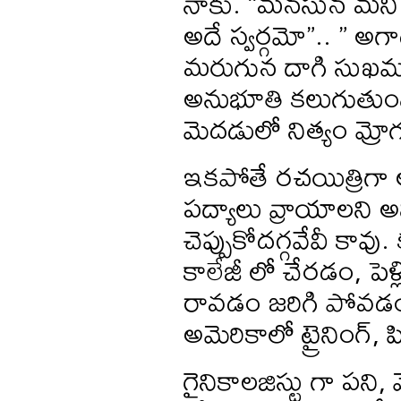
నాకు. “మనసున మనిషై
అదే స్వర్గమో”.. ” 
మరుగున దాగి సుఖమున
అనుభూతి కలుగుతుంద
మెదడులో నిత్యం మ్ర
ఇకపోతే రచయిత్రిగా ఆల
పద్యాలు వ్రాయాలని అన
చెప్పుకోదగ్గవేవీ కా
కాలేజీ లో చేరడం, పెళ
రావడం జరిగి పోవడం
అమెరికాలో ట్రైనింగ్, 
గైనికాలజిస్టు గా పని, 