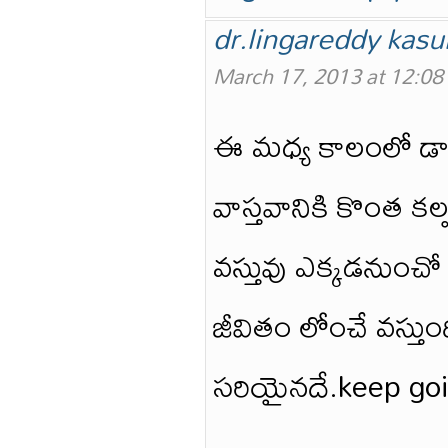
dr.lingareddy kasu
March 17, 2013 at 12:0
ఈ మధ్య కాలంలో డాక
వాస్తవానికి కొంత కల్
వస్తువు ఎక్కడనుంచ
జీవితం లోంచే వస్తుం
సరియైనదే.keep go