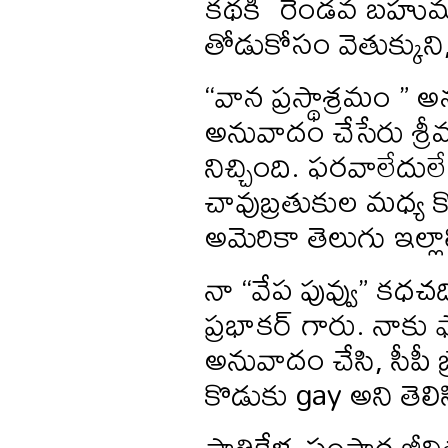
కథకి రెండవ బహుమతి 
తోడుకోసం వెతుక్కున
“వాన ప్రస్థాశ్రమం ” 
అనువాదం చేసేరు శ్రీ
నిచ్చింది. ఫరవాలేద
చావుబ్రతుకుల మధ్య 
అమెరికా తెలుగు ఇల్ల
నా “వేప పువ్వు” కధచద
ప్రభాకర్ గారు. నాకు ఫ
అనువాదం చేసి, సీపీ 
కొడుకు gay అని తెలిస
పాతికేళ్ళ సంసార జీవ