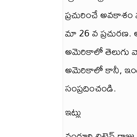
ప్రచురించే అవకాశం
మా 26 వ ప్రచురణ. అద
అమెరికాలో తెలుగు వా
అమెరికాలో కానీ, ఇండ
సంప్రదించండి.
ఇట్లు
వంగూరి చిట్టెన్ రాజు