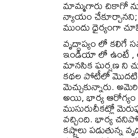
మామ్మగారు చికాగో ను
న్యాయం చేకూర్చానని;
ముందు ధైర్యంగా చూప
వృద్దాప్యం లో కలిగే
ఇండియా లో ఉంటే , అ
మానసిక ఘర్షణ ని చ
కథల పోటీలో మొదటి 
మెచ్చుకున్నారు. అమెరి
అయి, భార్య ఆరోగ్యం చ
ముసురుచీకట్లో మె
వచ్చింది. భార్య చని
కష్టాలు పడుతున్న వృ