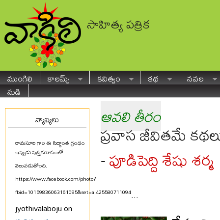
సాహిత్య పత్రిక
ముంగిలి
కాలమ్స్
కవిత్వం
కథ
నవల
నుడి
ఆవలి తీరం
వ్యాఖ్యలు
ప్రవాస జీవితమే కథల
రామసూరి గారి ఈ సిద్ధాంత గ్రంథం
పూడిపెద్ది శేషు శర్మ
-
ఇప్పుడు పుస్తకరూపంలో
వెలువడుతోంది.
https://www.facebook.com/photo?
fbid=10159836063161095&set=a.425580711094
...
jyothivalaboju on