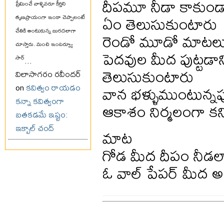
దీపమూ నీడా కాకుం
ప్రేమించే వాళ్ళెవరూ కీర్తిని
ఏం తెలుసుకుంటారు
తృణప్రాయంగా ఇంకా చెప్పాలంటే
చేతికి అంటుకున్న బురదలాగా
రెండో మూడో మాటలు ల
చూస్తారు. మంచి ఇంటర్వ్యూ
పెదవుల మీద పుట్టడాన
సార్
...
తెలుసుకుంటారు
విలాసాగరం రవీందర్
వాన భళ్ళుముంటున్న
on
కవిత్వం రాయడం
కన్నా కవిత్వంగా
ఆకాశం నిర్మలంగా క
బతకడమే ఇష్టం:
ఇక్బాల్ చంద్
మాట
గోడ మీద దీపం నీడల
ఓ వాల్ పేపర్ మీద అప్