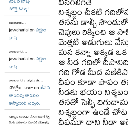
వినగలిగితే
మలిన బాష్ప
నిశ్శబ్దం చీకటి గది
మౌక్తికమ్ము!
తనను డాల్బీ సౌండు
...
baagundi
చెవులు రిక్కించి ఆ స
jawaharlal on
పక్షుల
భాష
మెత్తటి అడుగులు వ
మన కన్నా అక్కడ ఒక
...
wonderful
ఆ నీడ గదిలో దీపానిద
jawaharlal on
పక్షుల
భాష
గది గోడ మీద వణికిపో
దీపం కూడా పాపం త
...
wonderful analysis sir
బొల్లోజు బాబా on
జీవన
నీడకు భయం నిశ్శబం
సౌందర్య సౌరభం –
తనతో సెల్ఫీ దిగుద
ఇస్మాయిల్ పద్యం.
నిశ్శబ్దంగా ఉండే చ
దీపమూ దాని నీడా 
కవిత్వం పలకడం చేతకానివాడే కీర్తి
వెంట పడతాడు. నిజానికి కవిత్వాన్ని