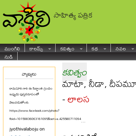
సాహిత్య పత్రిక
ముంగిలి
కాలమ్స్
కవిత్వం
కథ
నవల
నుడి
కవిత్వం
వ్యాఖ్యలు
మాటా, నీడా, దీప
రామసూరి గారి ఈ సిద్ధాంత గ్రంథం
లాలస
-
ఇప్పుడు పుస్తకరూపంలో
వెలువడుతోంది.
https://www.facebook.com/photo?
fbid=10159836063161095&set=a.425580711094
...
jyothivalaboju on