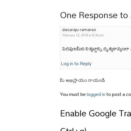
One Response to
dasaraju ramarao
February 12, 2018 at 8:34 pm
పెదవులమీది నిశ్శబ్దాన్ని దృశ్యకావ్యం
Log in to Reply
మీ అభిప్రాయం రాయండి
You must be
logged in
to post a c
Enable Google Tran
Ctrl+g)