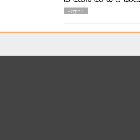
పూర్తిగా »