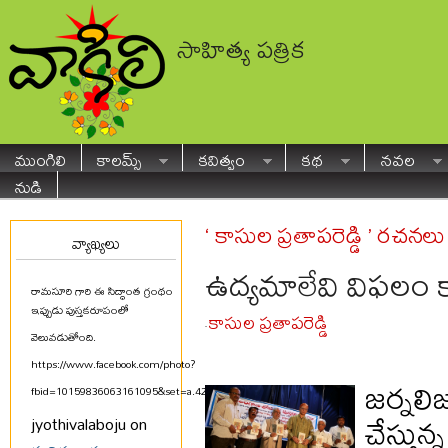
సాహిత్య పత్రిక
ముంగిలి
కాలమ్స్
కవిత్వం
కథ
నవల
నుడి
‘ కాసుల ప్రతాపరెడ్డి ’ రచనలు
వ్యాఖ్యలు
ఉద్యమాలేవి విఫలం 
రామసూరి గారి ఈ సిద్ధాంత గ్రంథం
ఇప్పుడు పుస్తకరూపంలో
కాసుల ప్రతాపరెడ్డి
-
వెలువడుతోంది.
https://www.facebook.com/photo?
జర్నలిజ
fbid=10159836063161095&set=a.425580711094
...
చేస్తున
jyothivalaboju on