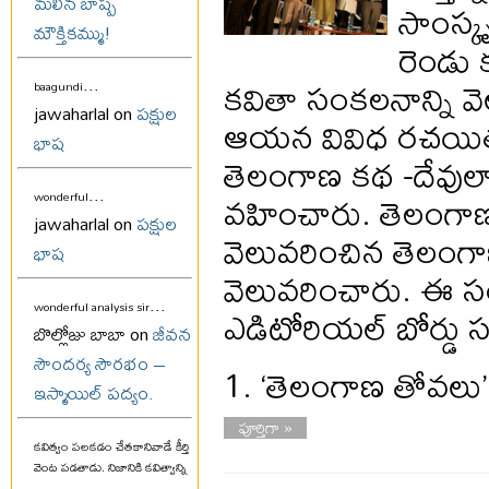
మలిన బాష్ప
సాంస్క
మౌక్తికమ్ము!
రెండు 
కవితా సంకలనాన్ని వ
...
baagundi
jawaharlal on
పక్షుల
ఆయన వివిధ రచయితల
భాష
తెలంగాణ కథ -దేవులా
...
వహించారు. తెలంగా
wonderful
jawaharlal on
పక్షుల
వెలువరించిన తెలంగ
భాష
వెలువరించారు. ఈ సందర
...
ఎడిటోరియల్ బోర్డు సభ
wonderful analysis sir
బొల్లోజు బాబా on
జీవన
సౌందర్య సౌరభం –
1. ‘తెలంగాణ తోవలు
ఇస్మాయిల్ పద్యం.
పూర్తిగా »
కవిత్వం పలకడం చేతకానివాడే కీర్తి
వెంట పడతాడు. నిజానికి కవిత్వాన్ని