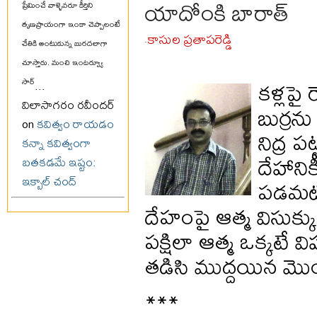
యాదోంకి బారాత్‌
ప్రేమించే వాళ్ళెవరూ కీర్తిని
తృణప్రాయంగా ఇంకా చెప్పాలంటే
కాసుల ప్రతాపరెడ్డి
చేతికి అంటుకున్న బురదలాగా
-
చూస్తారు. మంచి ఇంటర్వ్యూ
కళ్లపై
సార్
...
విలాసాగరం రవీందర్
బుర్రన
on
కవిత్వం రాయడం
నిద్ర ప
కన్నా కవిత్వంగా
దేహాని
బతకడమే ఇష్టం:
ఇక్బాల్ చంద్
పడమటి 
దేహంపై ఆత్మ విసుక
పక్షిలా ఆత్మ ఒక్కటే
తడిసి ముద్దయిన మొండ
***