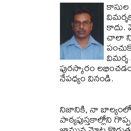
కాసుల ప
విమర్శక
కాదు.
చాలా న
పంచుకో
విమర్శ 
పురస్కారం లభించడం 
నేపధ్యం వినండి.
నిజానికి, నా బాల్యం
పాఠ్యపుస్తకాల్లోని గొప
జామున మోట కొడుతూ