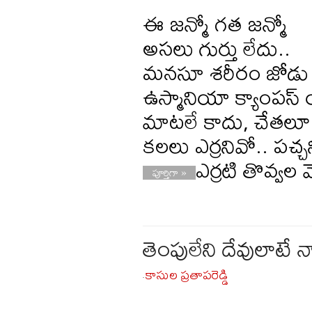
ఈ జన్మో గత జన్మో
అసలు గుర్తు లేదు..
మనసూ శరీరం జోడు గ
ఉస్మానియా క్యాంపస్‌
మాటలే కాదు, చేతలూ
కలలు ఎర్రనివో.. పచ్చ
ఎర్రటి తొవ్వల 
పూర్తిగా »
తెంపులేని దేవులాటే న
కాసుల ప్రతాపరెడ్డి
-