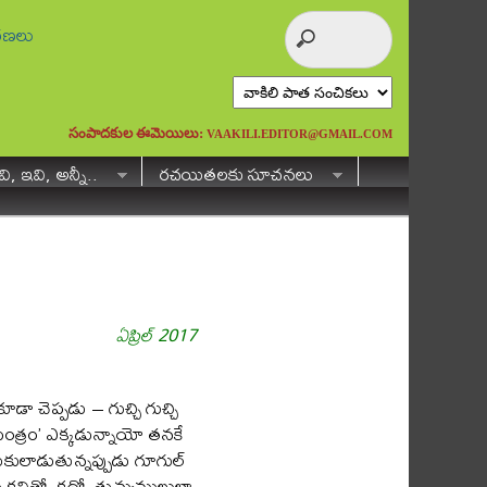
ురణలు
సంపాదకుల ఈమెయిలు:
VAAKILI.EDITOR@GMAIL.COM
ి, ఇవి, అన్నీ..
రచయితలకు సూచనలు
ఏప్రిల్ 2017
 చెప్పడు – గుచ్చి గుచ్చి
యంత్రం’ ఎక్కడున్నాయో తనకే
ులాడుతున్నప్పుడు గూగుల్
కవితో, కథో, తుమ్మముల్లులా