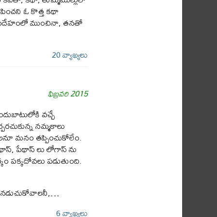
పించని ఓ కొత్త కథా
 సందేహంలో ముంచినా, తనతో
20 వ్యాఖ్యలు
ఫిబ్రవరి 2015
ుబాటులోకి వచ్చే
పరచుకున్న నమ్మకాలు
తవాలనూ మనం తప్పించుకోలేం.
స్, పేథాస్ లు లోగాస్ ను
 తర్కం పక్కదోవలు పడుతుంది.
గా నడుచుకోవాలనీ,…
6 వ్యాఖ్యలు