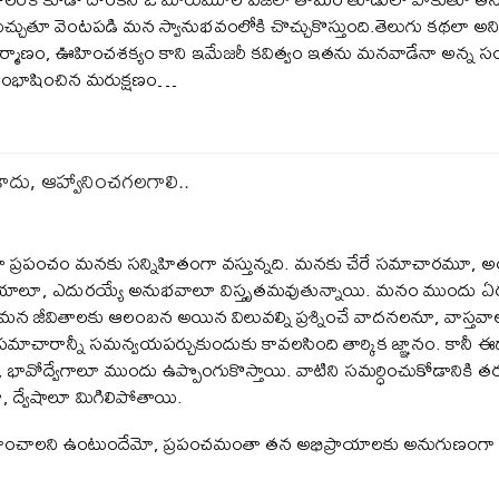
ుచ్చుతూ వెంటపడి మన స్వానుభవంలోకి చొచ్చుకొస్తుంది.తెలుగు కథలా అని
ిర్మాణం, ఊహించశక్యం కాని ఇమేజరీ కవిత్వం ఇతను మనవాడేనా అన్న
ంభాషించిన మరుక్షణం…
కాదు, ఆహ్వానించగలగాలి..
ప్రపంచం మనకు సన్నిహితంగా వస్తున్నది. మనకు చేరే సమాచారమూ, అంద
చయాలూ, ఎదురయ్యే అనుభవాలూ విస్తృతమవుతున్నాయి. మనం ముందు ఏర్
్పే, మన జీవితాలకు ఆలంబన అయిన విలువల్ని ప్రశ్నించే వాదనలనూ, వాస్
సమాచారాన్నీ సమన్వయపర్చుకుందుకు కావలసింది తార్కిక జ్ఞానం. కానీ ఈథా
శాలూ, భావోద్వేగాలూ ముందు ఉప్పొంగుకొస్తాయి. వాటిని సమర్ధించుకోడానికి
ద్వేషాలూ మిగిలిపోతాయి.
ాత్ర వహించాలని ఉంటుందేమో, ప్రపంచమంతా తన అభిప్రాయాలకు అనుగుణం