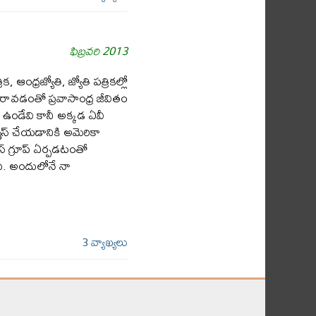
ఫిబ్రవరి 2013
ంధ్రజ్యోతి, జ్యోతి పత్రికల్లో
ావడంతో ప్రవాసాంధ్ర జీవితం
 ఉండేవి కానీ అక్కడ ఏవీ
మెస్ చేయడానికి అమెరికా
్ గ్రూప్ ఏర్పడటంతో
ది. అందులోనే నా
3 వ్యాఖ్యలు