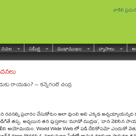
వాకిలి ప్రచ
నవల
సమీక్ష
ముఖాముఖం
వ్యాసాలు
అవ
 రచనలు
కు రాయడం? – కన్నెగంటి చంద్ర
న రచనల్ని ప్రచారం చేసుకోటం అలా వుంచి అవి ఎక్కడ అచ్చయ్యాయన్నది కూడా
డిగితే తప్ప. అచ్చయిన తన పుస్తకాలు ‘మూడో ముద్రణ’, ‘వాన వెలిసిన సా
ెలీని అయోమయం. World Wide Web లో పడి దేనికోసమో ఎందుకో వెతుక
్రాలర్‌కి కూడా దొరకని ఓ మారుమూల పేజీలో తామర తూడులా పాకుతూ తన 