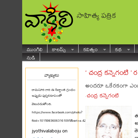
సాహిత్య పత్రిక
ముంగిలి
కాలమ్స్
కవిత్వం
కథ
నుడి
‘ చంద్ర కన్నెగంటి ’
వ్యాఖ్యలు
అందరూ ఒకేరకంగా ఎందు
రామసూరి గారి ఈ సిద్ధాంత గ్రంథం
చంద్ర కన్నెగంటి
ఇప్పుడు పుస్తకరూపంలో
-
వెలువడుతోంది.
https://www.facebook.com/photo?
త
fbid=10159836063161095&set=a.425580711094
...
అ
త
jyothivalaboju on
క