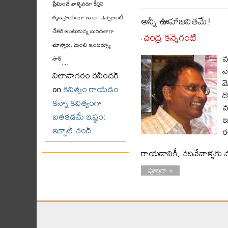
ప్రేమించే వాళ్ళెవరూ కీర్తిని
అన్నీ ఊహాజనితమే!
తృణప్రాయంగా ఇంకా చెప్పాలంటే
చేతికి అంటుకున్న బురదలాగా
చంద్ర కన్నెగంటి
-
చూస్తారు. మంచి ఇంటర్వ్యూ
వ
సార్
...
న
విలాసాగరం రవీందర్
మ
on
కవిత్వం రాయడం
ద
కన్నా కవిత్వంగా
వ
బతకడమే ఇష్టం:
ఇ
ఇక్బాల్ చంద్
ర
రాయడానికీ, చదివేవాళ్ళ
పూర్తిగా »