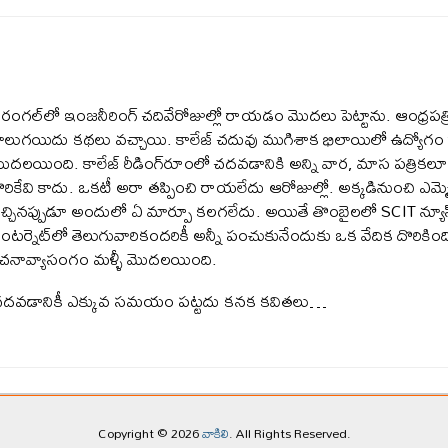
రంగల్‌లో ఇంజనీరింగ్ చదివేరోజుల్లో రాయడం మొదలు పెట్టాను. ఆంధ్రపత్రిక, ఆ
ాలుగయిదు కథలు వచ్చాయి. కాలేజ్ చదువు ముగిశాక భిలాయిలో ఉద్యోగం ర
ొదలయింది. కాలేజ్ రీడింగ్‌రూంలో చదవడానికి అన్ని వార, మాస పత్రికలూ
ొరికేవి కాదు. ఒకటీ అరా తప్పించి రాయలేదు ఆరోజుల్లో. అక్కడినుంచి ఎమ్
చ్చినప్పుడూ అందులో ఏ మార్పూ కలగలేదు. అయితే తొంబైలలో SCIT న్యూస
ంటర్నెట్‌లో తెలుగువారికందరికీ అన్నీ పంచుకునేందుకు ఒక వేదిక దొరికిం
చనావ్యాసంగం మళ్ళీ మొదలయింది.
కు చదవడానికీ ఎక్కువ సమయం పట్టదు కనక కవితలు…
Copyright © 2026
వాకిలి
. All Rights Reserved.