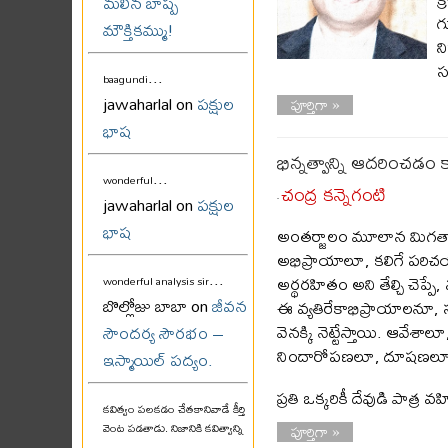
మలిన బాష్ప
గ
మౌక్తికమ్ము!
న
స
...
baagundi
jawaharlal on
పక్షుల
పూర్తిగా »
భాష
భిన్నత్వాన్ని ఆదరించడం 
...
wonderful
చంద్ర కన్నెగంటి
jawaharlal on
పక్షుల
-
భాష
అంతర్జాలం మూలాన మిగతా 
అభిప్రాయాలూ, కలిగే పరి
...
అర్థరహితం అని తేల్చి చెప
wonderful analysis sir
బొల్లోజు బాబా on
జీవన
ఈ వ్యతిరేకాభిప్రాయాలనూ, 
వెనక్కి నెట్టేస్తాయి. ఆవే
సౌందర్య సౌరభం –
నిందారోపణలూ, దూషణలూ, 
ఇస్మాయిల్ పద్యం.
ప్రతి ఒక్కరికీ దేవుడి ప
కవిత్వం పలకడం చేతకానివాడే కీర్తి
పూర్తిగా »
వెంట పడతాడు. నిజానికి కవిత్వాన్ని