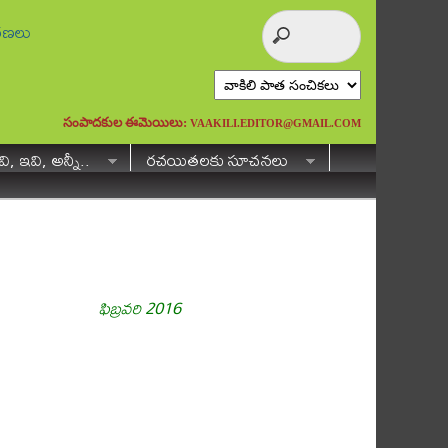
ురణలు
సంపాదకుల ఈమెయిలు:
VAAKILI.EDITOR@GMAIL.COM
ి, ఇవి, అన్నీ..
రచయితలకు సూచనలు
ఫిబ్రవరి 2016