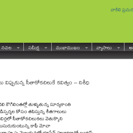
వాకిలి ప్రచ
నవల
సమీక్ష
ముఖాముఖం
వ్యాసాలు
అవ
లు విప్పుకున్న సీతాకోకచిలుకే కవిత్వం – నిశీధి
చలి కౌగిలింతల్లో తుళ్ళుతున్న సూర్యకాంతి
ేడిస్పర్శల కోసం తపిస్తున్న శీతగాలులు
విర్లలో సీతాకోకచిలుకలు వెతుక్కొని
ుసురుకుంటున్న కాఫీ మోచా
ధ్యాహ్నపు మెలుకువలో భూపేన్ హజారికాతో బందిష్