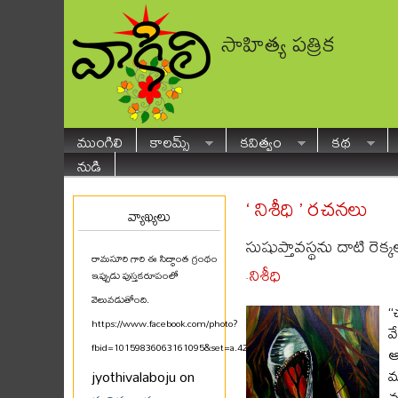
సాహిత్య పత్రిక
ముంగిలి
కాలమ్స్
కవిత్వం
కథ
నుడి
‘ నిశీధి ’ రచనలు
వ్యాఖ్యలు
సుషుప్తావస్థను దాటి రెక్క
రామసూరి గారి ఈ సిద్ధాంత గ్రంథం
నిశీధి
ఇప్పుడు పుస్తకరూపంలో
-
వెలువడుతోంది.
“
https://www.facebook.com/photo?
వ
fbid=10159836063161095&set=a.425580711094
...
ఆ
మ
jyothivalaboju on
మ