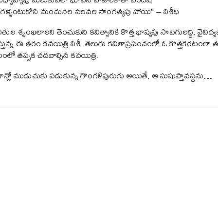
ెగళ్ళంటుకోని మంచునెల సెలవల సాంగత్యపు హాయి” – నిశీధి
ల శృంఖలాలని తెంచుకుని కవిత్వానికి కొత్త భాష్యపు సొబగులద్ది, వైవిధ్యభ
న్న ఈ తరం కవయిత్రి నిశీ. తెలుగు కవితాప్రపంచంలో ఓ కొత్తకెరటంలా తన
లంలో తప్పక చదవాల్సిన కవయిత్రి.
ో ముడుచుకు పడుకున్న గొంగళిపురుగు అయితే, ఆ సుషుప్తావస్థను…