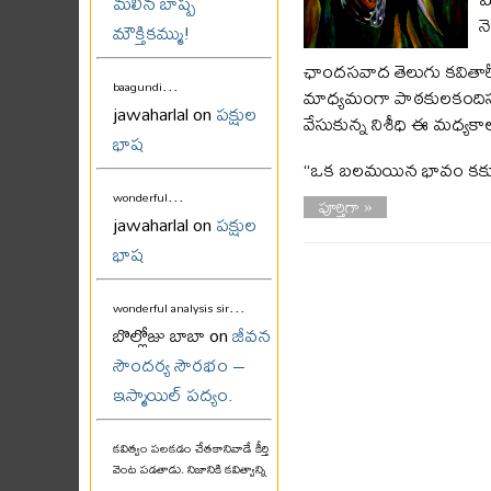
మలిన బాష్ప
న
మౌక్తికమ్ము!
ఛాందసవాద తెలుగు కవితారీతు
...
baagundi
మాధ్యమంగా పాఠకులకందిస్తు
jawaharlal on
పక్షుల
వేసుకున్న నిశీధి ఈ మధ్యకా
భాష
“ఒక బలమయిన భావం కకూన్ల
...
wonderful
పూర్తిగా »
jawaharlal on
పక్షుల
భాష
...
wonderful analysis sir
బొల్లోజు బాబా on
జీవన
సౌందర్య సౌరభం –
ఇస్మాయిల్ పద్యం.
కవిత్వం పలకడం చేతకానివాడే కీర్తి
వెంట పడతాడు. నిజానికి కవిత్వాన్ని