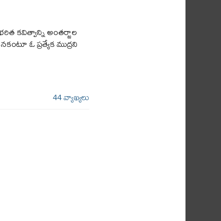
రిత కవిత్వాన్ని అంతర్జాల
కంటూ ఓ ప్రత్యేక ముద్రని
44 వ్యాఖ్యలు