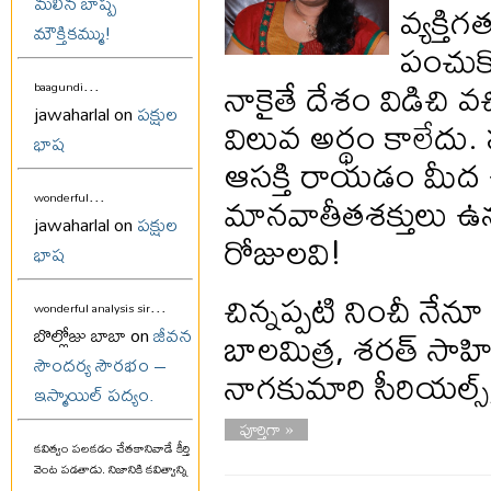
మలిన బాష్ప
వ్యక్త
మౌక్తికమ్ము!
పంచుక
నాకైతే దేశం విడిచి వచ
...
baagundi
jawaharlal on
పక్షుల
విలువ అర్థం కాలేద
భాష
ఆసక్తి రాయడం మీద ఉ
...
మానవాతీతశక్తులు ఉన్
wonderful
jawaharlal on
పక్షుల
రోజులవి!
భాష
చిన్నప్పటి నించీ నే
...
wonderful analysis sir
బాలమిత్ర, శరత్ సాహి
బొల్లోజు బాబా on
జీవన
సౌందర్య సౌరభం –
నాగకుమారి సీరియల
ఇస్మాయిల్ పద్యం.
పూర్తిగా »
కవిత్వం పలకడం చేతకానివాడే కీర్తి
వెంట పడతాడు. నిజానికి కవిత్వాన్ని