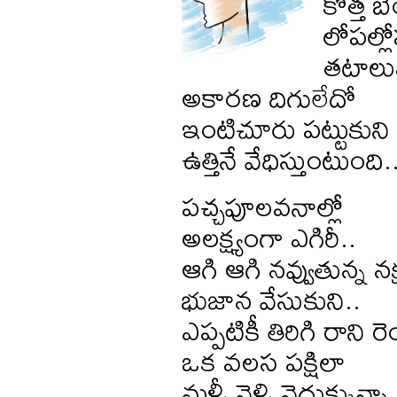
కొత్త బ
లోపల్ల
తటాలున
అకారణ దిగులేదో
ఇంటిచూరు పట్టుకుని 
ఉత్తినే వేధిస్తుంటుంది.
పచ్చపూలవనాల్లో
అలక్ష్యంగా ఎగిరీ..
ఆగి ఆగి నవ్వుతున్న నక్
భుజాన వేసుకుని..
ఎప్పటికీ తిరిగి రాన
ఒక వలస పక్షిలా
మళ్ళీ వెళ్ళి వెదుక్కున్నా