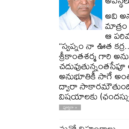
అవస్థల
అవి అన
మాత్రం
ఆ పరిమ
“స్వప్నం నా ఊత కర్ర.. 
శ్రీకాంతశర్మ గారి అ
చదువుతున్నంతసేపూ 
అనుభూతికీ సాగే అంత
ద్వారా సాకారమౌతుంది.
విషయాలకు (ఛందస్సు,
పూర్తిగా »
మనో విహంగాలు