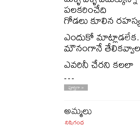
పలకరించేది
గోడలు కూలిన రహస్
ఎందుకో మాట్లాడలేక.
మౌనంగానే తేలికవ్వాల
ఎవరినీ చేరని కలలా
…
పూర్తిగా »
అమ్మలు
నిషిగంధ
-