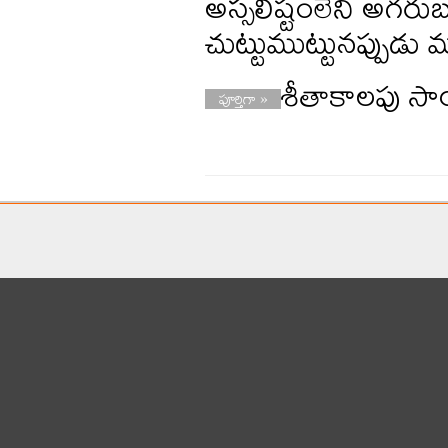
అస్సలిష్టంలేని అగరు
చుట్టుముట్టునప్పుడు 
శీతాకాలపు 
పూర్తిగా »