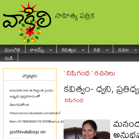
సాహిత్య పత్రిక
ముంగిలి
కాలమ్స్
కవిత్వం
కథ
నవల
నుడి
‘ నిషిగంధ ’ రచనలు
వ్యాఖ్యలు
కవిత్వం- ధ్వని, ప్రతిధ్వ
రామసూరి గారి ఈ సిద్ధాంత గ్రంథం
ఇప్పుడు పుస్తకరూపంలో
నిషిగంధ
-
వెలువడుతోంది.
https://www.facebook.com/photo?
మనందరి
fbid=10159836063161095&set=a.425580711094
...
అనుభవ
jyothivalaboju on