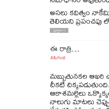
అసలు కవిత్వం నాకేమిస
తెలియని ప్రపంచపు ల
పూర్తిగా »
ఈ రాత్రి…
నిషిగంధ
-
మబ్బుతునకల ఆఖరి చా
చీకటి చిక్కపడుతుంది
ఆకాశమల్లెలు ఒక్కొక్
నాలుగు మాటలు చెప్ప