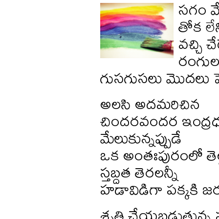
సగం వేస
తోక లే
వచ్చి చ
రంగుల
గుసగుసలు మొదలు ప
అలసి అదమరిచిన
చిందరవందర ఇంద్రధ
మేలుకున్నప్పుడే
ఒక అంతఃపురంలో తెల్
స్తబ్దత తెరలన్నీ
హడావిడిగా పక్కకి 
శృతి చేయబడుతున్న ప