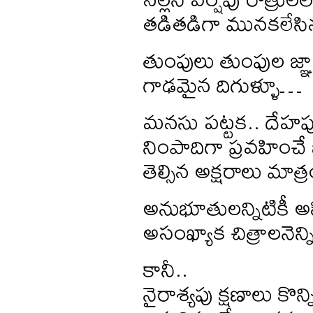
తడితడిగా మునకలేస
తుంపులు తుంపుల జ
గాఢమైన దిగుళ్ళూ…
మనసు పట్టక.. దేహపు
నింపాదిగా ప్రవహించే 
తెల్సిన అక్షరాలు మాత్ర
అనుభూతులన్నిటికీ అస
అసంఖ్యాక చిత్రాలనెన్న
కానీ..
నైరాశ్యపు క్షణాలు కొన్న