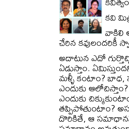
కవిత్వ
కవి మి
వాకిలి
చేరిన కవులందరికీ స్
అదాటున ఎదో గుర్తొచ్చి
ఏడుస్తాం. ఏమిస్తుందన
మళ్ళీ కంటాం? బాధ, స
ఎందుకు ఆలోచిస్తాం?
ఎందుకు చిక్కుకుంటాయ
తప్పిపోతుంటాం? అస
దొరికితే, ఆ సమాధానమే
సమాధానం అవుతుం