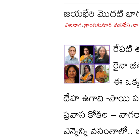
జయభేరి మొదటి భా
ఎలనాగ
క్రాంతికుమార్ మలినేని
నా
-
•
•
రేపటి త
రైనా బ
ఈ ఒక్క
దేహ ఉగాది -సాయి పద
ప్రవాస కోకిల – నాగ
ఎన్నెన్ని వసంతాలో.. 