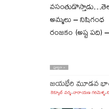
వసంతుడొస్తాడు…తెల్లా
అమ్మలు – నిషిగంధ
రంజకం (అష్ట పది) 
పూర్తిగా »
జయభేరి మూడవ భాగం 
కెక్యూబ్ వర్మ
నారాయణ గరిమెళ్ళ
-
•
•