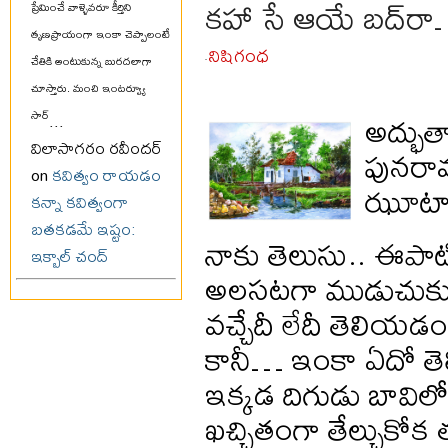
కహా సే ఆయే బద్‌ర
ప్రేమించే వాళ్ళెవరూ కీర్తిని
తృణప్రాయంగా ఇంకా చెప్పాలంటే
నిషిగంధ
చేతికి అంటుకున్న బురదలాగా
-
చూస్తారు. మంచి ఇంటర్వ్యూ
అద్భుతా
సార్
...
విలాసాగరం రవీందర్
పునరావ
on
కవిత్వం రాయడం
ఝూటా 
కన్నా కవిత్వంగా
బతకడమే ఇష్టం:
నాకు తెలుసు.. ఈపాటిక
ఇక్బాల్ చంద్
అలసటగా ముడుచుకుని 
వచ్చేదీ లేదీ తెలియడ
కానీ… ఇంకా ఏదో తెల
ఇక్కడ దిగుడు బావిలో 
ఖచ్చితంగా తేల్చుకోక 