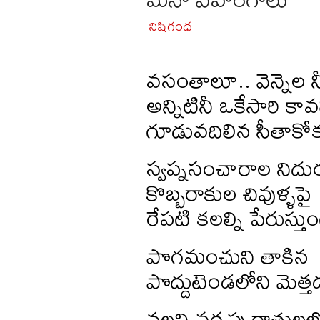
నిషిగంధ
-
వసంతాలూ.. వెన్నెల 
అన్నిటినీ ఒకేసారి క
గూడువదిలిన సీతాకో
స్వప్నసంచారాల నిదుర
కొబ్బరాకుల చివుళ్ళపై
రేపటి కలల్ని పేరుస్త
పొగమంచుని తాకిన
పొద్దుటెండలోని మెత
నల్లని వర్షపు రాత్రులల