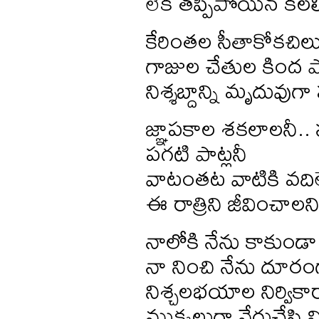
లేక తప్పిపోయిన కలల్న
కేరింతల సీతాకోకచిల
గాజుల చేతుల కింద పొ
నిశ్శబ్దాన్ని మృదువుగ
జ్ఞాపకాల శకలాలనీ.. 
పగటి పాట్లనీ
వాటంతట వాటికి వదిల
ఈ రాత్రిని జీవించాలన
నాలోకి నేను కాకుండా
నా నించి నేను దూరం
నిశ్చలభయాల నిర్వికారా
ముక్కలుగా వేరుచేసి వి