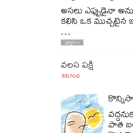
అసలు ఎప్పుడైనా అన
కలిసి ఒక ముచ్చటైన ఇ
…
పూర్తిగా »
వలస పక్షి
నిషిగంధ
-
కొన్నిస
వద్దను
పాత బ