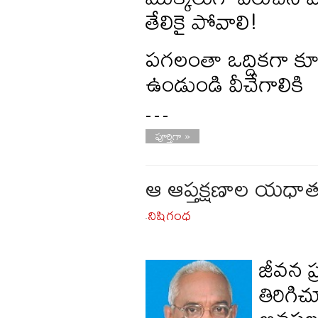
తేలికై పోవాలి!
పగలంతా ఒద్దికగా కూర్
ఉండుండి వీచేగాలికి
…
పూర్తిగా »
ఆ ఆప్తక్షణాల యధా
నిషిగంధ
-
జీవన ప
తిరిగి