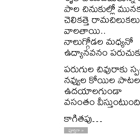
పాల చినుకుల్లో మునక
చెలికత్తె రామచిలుకలు
వాలతాయి..
నాలుగ్గోడల మధ్యనో
ఉద్యానవనం పరుచుక
పరుగుల చివురాకు స్ప
నవ్వుల కోయిల పాట
ఉదయాలగుండా
వసంతం వీస్తుంటుంది
కాగితపు…
పూర్తిగా »