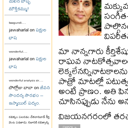
మలిన బాష్ప
మక్కువ
మౌక్తికమ్ము!
సంగీత-
పాల్గొ
...
baagundi
jawaharlal on
పక్షుల
విపరీ
భాష
మా నాన్నగారు కీర్తిశే
...
wonderful
రాఘవ నాటకోత్సవాల
jawaharlal on
పక్షుల
భాష
లెక్కలేనన్నినాటకాల
పాత్రో మాటల్లో పటుత్వ
...
wonderful analysis sir
అంటే ప్రాణం. అతి ప
బొల్లోజు బాబా on
జీవన
సౌందర్య సౌరభం –
చూసినప్పుడు నేను అన
ఇస్మాయిల్ పద్యం.
విజయనగరంలో తర
కవిత్వం పలకడం చేతకానివాడే కీర్తి
వెంట పడతాడు. నిజానికి కవిత్వాన్ని
పూర్తిగా »