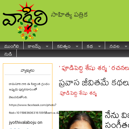
సాహిత్య పత్రిక
ముంగిలి
కాలమ్స్
కవిత్వం
కథ
నవల
నుడి
‘ పూడిపెద్ది శేషు శర్మ ’ రచనల
వ్యాఖ్యలు
ప్రవాస జీవితమే కథల
రామసూరి గారి ఈ సిద్ధాంత గ్రంథం
ఇప్పుడు పుస్తకరూపంలో
పూడిపెద్ది శేషు శర్మ
-
వెలువడుతోంది.
https://www.facebook.com/photo?
నేను వ
fbid=10159836063161095&set=a.425580711094
...
సంగీతం
jyothivalaboju on