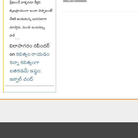
ప్రేమించే వాళ్ళెవరూ కీర్తిని
తృణప్రాయంగా ఇంకా చెప్పాలంటే
చేతికి అంటుకున్న బురదలాగా
చూస్తారు. మంచి ఇంటర్వ్యూ
సార్
...
విలాసాగరం రవీందర్
on
కవిత్వం రాయడం
కన్నా కవిత్వంగా
బతకడమే ఇష్టం:
ఇక్బాల్ చంద్