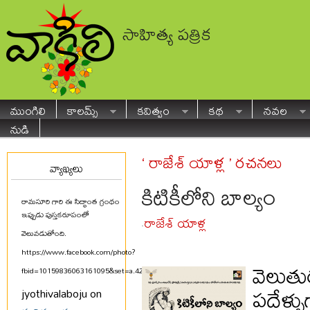
సాహిత్య పత్రిక
ముంగిలి
కాలమ్స్
కవిత్వం
కథ
నవల
నుడి
‘ రాజేశ్ యాళ్ల ’ రచనలు
వ్యాఖ్యలు
కిటికీలోని బాల్యం
రామసూరి గారి ఈ సిద్ధాంత గ్రంథం
ఇప్పుడు పుస్తకరూపంలో
రాజేశ్ యాళ్ల
-
వెలువడుతోంది.
https://www.facebook.com/photo?
వెలుతు
fbid=10159836063161095&set=a.425580711094
...
పదేళ్ళు
jyothivalaboju on