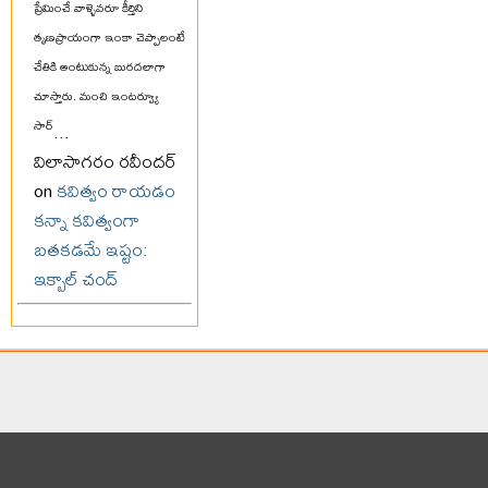
ప్రేమించే వాళ్ళెవరూ కీర్తిని
తృణప్రాయంగా ఇంకా చెప్పాలంటే
చేతికి అంటుకున్న బురదలాగా
చూస్తారు. మంచి ఇంటర్వ్యూ
సార్
...
విలాసాగరం రవీందర్
on
కవిత్వం రాయడం
కన్నా కవిత్వంగా
బతకడమే ఇష్టం:
ఇక్బాల్ చంద్