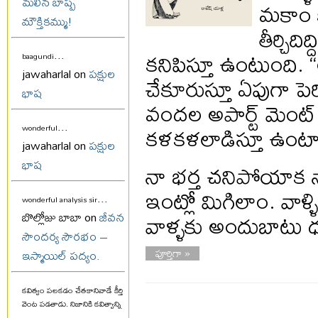
మలిన బాష్ప
మకాం క
మౌక్తికమ్ము!
తీర్చిద
కనిపిస్తూ ఉంటుంది. “
...
baagundi
jawaharlal on
పక్షుల
చేకూరుస్తూ ఏపుగా పె
భాష
వందల అపార్ట్ మెంట్
...
కళకళలాడిస్తూ ఉంట
wonderful
jawaharlal on
పక్షుల
భాష
నా భర్త చనిపోయాక నా
ఇంట్లో మిగిలాం. వాళ్
...
wonderful analysis sir
వాళ్ళకు అందుబాటు 
బొల్లోజు బాబా on
జీవన
సౌందర్య సౌరభం –
పూర్తిగా »
ఇస్మాయిల్ పద్యం.
కవిత్వం పలకడం చేతకానివాడే కీర్తి
వెంట పడతాడు. నిజానికి కవిత్వాన్ని