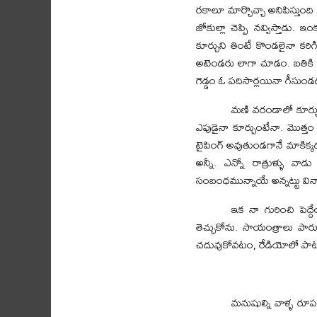
రకాలూ మార్చొచ్చా అనిపిస్తుం
జోకుల్లా చెప్పి నవ్విస్తాడు.
కూర్చుని తింటే కొండలైనా కర
అటెండరు లాగా చూడం. బతికి చెడ
గెడ్డం ఓ పదిసార్లయినా గీసుండ
మణి వరండాలో కూర్చు
ఎపుడైనా కూర్చుంటేనా. మొత్తం అ
టైపింగ్‌ అవుతుండగానే మాకిక్క
అన్నీ. ఎన్నో రాత్రుళ్ళు వాడ
సంబంధమున్నాయే అన్నట్టు విన్
ఇక నా గురించి పెద్దే
తెచ్చుకోను. సాయంత్రాలు పార
చదువుకోవటం, రేడియోలో పాట
మనుషుల్ని వాళ్ళ రూ