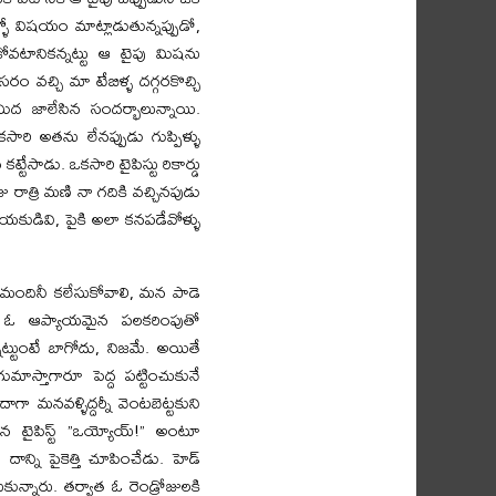
ో విషయం మాట్లాడుతున్నప్పుడో,
ోవటానికన్నట్టు ఆ టైపు మిషను
ం వచ్చి మా టేబిళ్ళ దగ్గరకొచ్చి
మీద జాలేసిన సందర్భాలున్నాయి.
ారి అతను లేనప్పుడు గుప్పిళ్ళు
టేసాడు. ఒకసారి టైపిస్టు రికార్డు
 రాత్రి మణి నా గదికి వచ్చినపుడు
మాయకుడివి, పైకి అలా కనపడేవోళ్ళు
ిమందినీ కలేసుకోవాలి, మన పాడె
ో, ఓ ఆప్యాయమైన పలకరింపుతో
్టుంటే బాగోదు, నిజమే. అయితే
ాస్తాగారూ పెద్ద పట్టించుకునే
ా మనవళ్ళిద్దర్నీ వెంటబెట్టకుని
టైపిస్ట్‌ ”ఒయ్యోయ్‌!” అంటూ
్ని పైకెత్తి చూపించేడు. హెడ్‌
ున్నారు. తర్వాత ఓ రెండ్రోజులకి