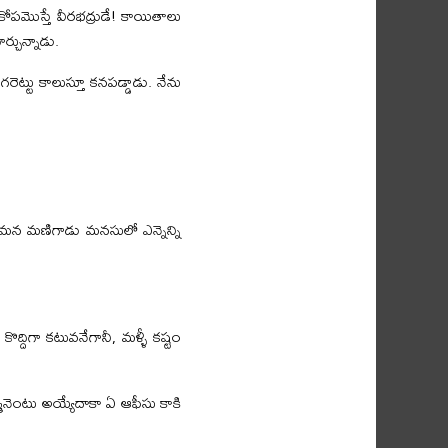
కి కోపమొస్తే వీరభద్రుడే! కాయితాలు
ర్చున్నాడు.
గరెట్టు కాలుస్తూ కనపడ్డాడు. నేను
 మన మణిగాడు మనసులో ఎన్నెన్ని
్దిగా కటువనేగానీ, మళ్ళీ కష్టం
ినెంటు అయ్యేదాకా ఏ ఆఫీసు కాకి