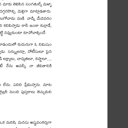
 మాకు తెలిసిన సంగతుల్నే మళ్ళా
్గరకొచ్చి మెల్లిగా మాట్లాడతారు.
లుగోవాడు మణి. వాడ్ని మేవెవరం
నిపిస్తాడు కానీ ఇంకా కుర్రాడే,
టి నవ్వుకుంటా కూచోవాల్సిందే.
ీ వాడందులో కుదురుగా ఓ నిమిషం
తాడు. సర్క్యులర్లూ, నోటీసులూ పైన
ి లక్ష్యాలు, బాధ్యతలూ, కష్టాలూ…
ంటే నేను అవన్నీ నా జీవితానికి
ం లేదు. పనిని ప్రేమిస్తాను. మాట
రీ నుంచి పుస్తకాలు తెచ్చుకుని
 ఒక మనిషి మనసు అష్టవంకర్లుగా