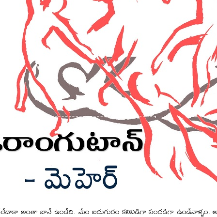
 చేరేదాకా అంతా బానే ఉండేది. మేం ఐదుగురం కలివిడిగా సందడిగా ఉండేవాళ్ళం.