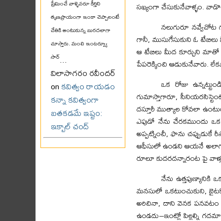
ప్రేమించే వాళ్ళెవరూ కీర్తిని
సఖ్యంగా చేసుకునేవాళ్ళం. వాడొచ్
తృణప్రాయంగా ఇంకా చెప్పాలంటే
నలుగురూ నవ్వేచోట గు
చేతికి అంటుకున్న బురదలాగా
గానీ, ముసుగేసుకుని ఓ టేబిలు 
చూస్తారు. మంచి ఇంటర్వ్యూ
ఆ టేబిలు మీద కూర్చుని మాతో
సార్
...
పేపరెక్కించి ఆడుకునేవారు. లే
విలాసాగరం రవీందర్
ఒక రోజు ఉన్నట్టుండి
on
కవిత్వం రాయడం
గుమాస్తాగారూ, సీనియరసిస్టెంట
కన్నా కవిత్వంగా
దస్తూరీ ముత్యాల కోవలా ఉంటుం
బతకడమే ఇష్టం:
ఎపుడో నేను చేరకముందు ఒక ము
ఇక్బాల్ చంద్
అప్పట్నించీ, ఫాను చప్పుడుకే 
ఆఫీసులో ఉండని ఆయనే అలాగంటే 
రూలూ కుదరదన్నారంట పై వాళ్లు. 
నేను ఉత్తపుణ్యానికి
మనసులో ఒకటుంచుకుని, బైటకొక
అరిచినా, దాని వెనక పనవటం లే
ఉండదు–ఇంట్లో పిల్లల్ని గదమాయి