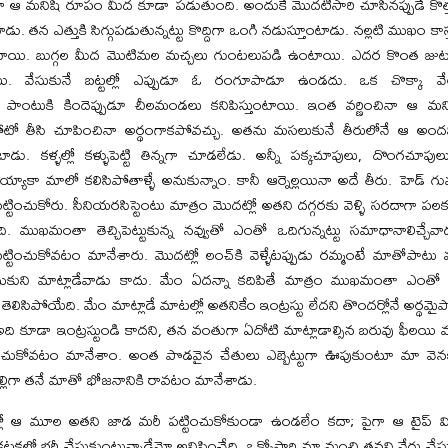
గా ఆ మనిషి రూపం మీద కూడా పడుతుంది. అందుకే మొదటిసారి చూసినప్పుడే కొత్త టైపి
ు. తన ఎత్తుకి సిగ్గుపడుతున్నట్టు కొద్దిగా ఒంగి నడుస్తూంటాడు. నల్లటి ముఖం కాస
్టుంటాయి. బుగ్గల మీద మొటిమల మచ్చలు గుంటలుపడి ఉంటాయి. ఎదర కొంత జుట
ి. వేసుకునే బట్టల్లో ఎప్పుడూ ఓ రంగూపాడూ ఉండదు. ఒక చొక్కా వేలా
్ల పాంటుకి కిందెప్పుడూ చీలమండలు కనిపిస్తుంటాయి. ఇంత వర్ణించినా ఆ మని
 ఫోటో తీసి చూపించినా అర్థంగాకపోవచ్చు. అతను మసలుకునే తీరులోనే ఆ అ
 కళ్ళల్లో కళ్ళుపెట్టి తిన్నగా చూడలేడు. అన్నీ పక్కచూపులు, దొంగచూపులు
యాకా మాలో కలిసిపోతాళ్ళే అనుకున్నాం. కానీ ఆర్నెల్లయినా అదే తీరు. హెడ్‌ గు
 పట్టించుకోరు. సీనియరసిస్టెంటు మాత్రం మొదట్లో అతని దగ్గరకు వెళ్ళి సరదాగా 
ేది. ముఖమంతా తెచ్చిపెట్టుకున్న నవ్వుతో ఎంతో ఒదిగున్నట్టు సమాధానాలిచ్చేవా
ట్టించుకోవటం మానేశారు. మొదట్లో లంచ్‌కి వెళ్ళేటప్పుడు రమ్మంటే మాతోపాటు
ించుకుని మాట్లాడేవాడు కాదు. మేం ఏదన్నా కదిపితే మాత్రం ముఖమంతా ఎంతో
ెలిసిపోయేది. మేం మాట్లాడే మాటల్లో అతనికేం ఇంట్రస్టు లేదని తొందర్లోనే అర్
ి కూడా ఇంట్రస్టుండి కాదని, తన వంతుగా ఏదోటి మాట్లాడాల్సిన బరువు ఫీలయి మా
ట్టించుకోవటం మానేశాం. అంత పొడవైన చేతులు ఎబ్బెట్టుగా ఊపుకుంటూ మా వె
మెల్లిగా తనే మాతో భోజనానికి రావటం మానేశాడు.
ల్లో ఆ మూల అతని జాడ మరీ పట్టించుకోకుండా ఉండలేం కదా; పైగా ఆ టైప్‌
కల్తో భర్తీ చేసుకుంటున్నాడేమో అనిపించేది. ఒక్కోసారి మా నుంచి తనని వేరు చేస