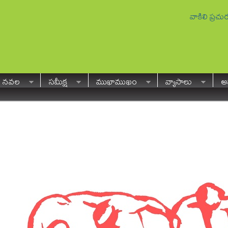
వాకిలి ప్రచ
నవల
సమీక్ష
ముఖాముఖం
వ్యాసాలు
అవ