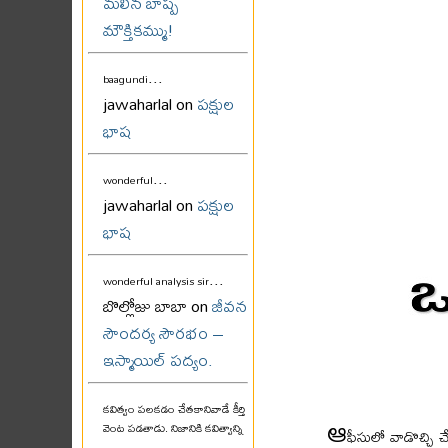
మలిన బాష్ప
మౌక్తికమ్ము!
...
baagundi
jawaharlal on
పక్షుల
భాష
...
wonderful
jawaharlal on
పక్షుల
భాష
...
wonderful analysis sir
బొల్లోజు బాబా on
జీవన
సౌందర్య సౌరభం –
ఇస్మాయిల్ పద్యం.
కవిత్వం పలకడం చేతకానివాడే కీర్తి
ఆ
వెంట పడతాడు. నిజానికి కవిత్వాన్ని
ఫీసులో వాడొచ్చి