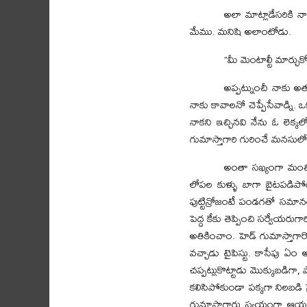
అలా మాట్లాడేసరికి 
మేము. మనిషి అలాంటోడు.
”మీ మెంటాల్టీ మార్చుక
అప్పట్నుంచీ నాకు అత
నాకు కావాలనో చెప్పేసేవాడ్ని. 
నాకని ఇచ్చినవి నేను ఓ లెక్కల
గుమాస్తాగారి గురించే మనసు
అంతా సఖ్యంగా మంచి
లోపల కుళ్ళు బాగా బైటపడిపో
పుట్టిన్రోజంటే పండగతో సమానం
పెద్ద కేకు తెప్పించి సర్వేయరు
అతికించాం. హెడ్‌ గుమాస్తాగార
వచ్చాడు టైపిస్టు. కాసేపు ఏం
చప్పట్లుకొట్టాడు మొక్కుబడిగా
కలిసిపోకుండా పక్కగా నిలబడి ప్ర
గుమాస్తాగారు స్వయంగా ఆయన