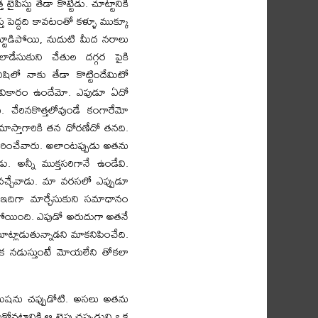
స్టు తేడా కొట్టేడు. చూట్టానికి
్త పెద్దది కావటంతో కళ్ళూ ముక్కూ
్టూడిపోయి, నుదుటి మీద నరాలు
డేసుకుని చేతుల దగ్గర పైకి
షిలో నాకు తేడా కొట్టిందేమిటో
ందవికారం ఉందేమో. ఎపుడూ ఏదో
. చేరినకొత్తలోవుండే కంగారేమో
మాస్తాగారికి తన ధోరణేదో తనది.
పలకరించేవారు. అలాంటప్పుడు అతను
డు. అన్నీ ముక్తసరిగానే ఉండేవి.
 వచ్చేవాడు. మా వరసలో ఎప్పుడూ
 ఇదిగా మార్చేసుకుని సమాధానం
థమైపోయింది. ఎపుడో అరుదుగా అతనే
ట్లాడుతున్నాడని మాకనిపించేది.
నక నడుస్తుంటే మోయలేని తోకలా
 మిషను చప్పుడోటి. అసలు అతను
ుకోవటానికి ఆ టైపు చప్పుడుని ఒక