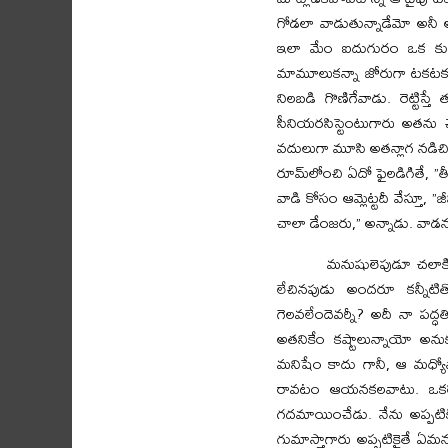
గోడలా వాడుతున్నాడేమో అనీ అ
ఇలా మేం ఐదుగురం ఒక కుటుం
మామూలుకన్నా జోరుగా టకటకలాడే
నిలబడి గొణిగేవాడు. రెట్టిస
సీనియరసిస్టెంటుగారు అతను చ
వదులుగా మూసి అతన్లాగ నడిచి కూ
రూమ్‌లోంచి ఏదో ఫైలడిగితే, ”తీ
వాడి కోసం ఆమ్లెట్టదీ వేస్తూ,
చాలా డేంజరు,” అన్నాడు. వాడన్న
మనుషులెపుడూ చలాకిగ
లేచినపుడు అందరూ కన్నీటి
గెలవలేందెవర్నీ? అదీ నా పద
అతనికేం కష్టాలున్నాయో అనుక
మనిషేం కాదు గానీ, ఆ మధ్యోసా
రావటం ఆయనకలవాటు. ఒకరోజు
గదమాయించేడు. నేను అప్పటికీ
గుమాస్తాగారు అప్పటికైతే ఏమనల