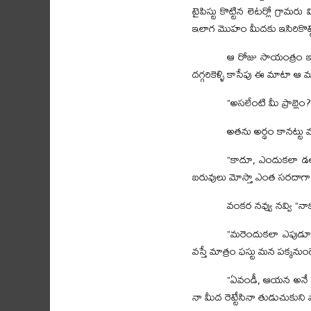
టైపిస్టు కొట్టిన లెటర్లో గ్రామ
ఇలాగ మొహం మీదకు ఇసిరికొట్టేశా
ఆ రోజు సాయంత్రం ఇంటి
దగ్గరికెళ్ళి కాసేపు ఈ మాటా ఆ 
”అసలేంటి మీ ప్రాబ్ల
అతను అర్థం కానట్టు ము
”కాదూ, ఎందుకలా డల్
బరువులు మోస్తా ఎంత సరదాగా 
వంకర నవ్వు నవ్వి ”నాక
”మరెందుకలా ఎపుడూ ఏద
వస్తే మాత్రం ఫస్టు మన పక్కను
”ఏవండీ, ఆయన అనే పొజ
నా మీద రెట్టేసినా తుడుచుకుని