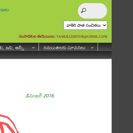
ురణలు
సంపాదకుల ఈమెయిలు:
VAAKILI.EDITOR@GMAIL.COM
ి, ఇవి, అన్నీ..
రచయితలకు సూచనలు
డిసెంబర్ 2016