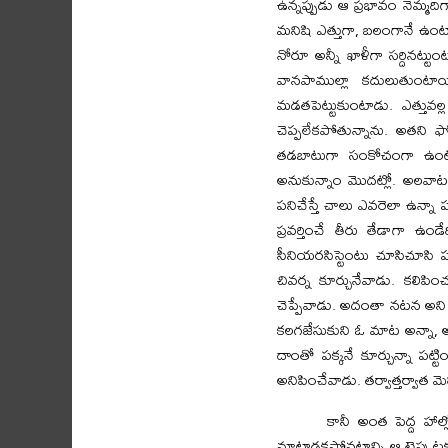
ఉన్నప్పుడు ఆ ప్రభావం నెమ్మది
మనిషి ఎత్తుగా, బలంగానే ఉంటాడ
నోరూ అన్నీ ఖాళీగా సర్దినట
వానపాముల్లా కదులుతుంటాయ
మడతపెట్టుకుంటాడు. ఎత్తువల
చెప్పలేకపోతున్నాను. అతని
తడబాటుగా సంకోచంగా ఉంటాడు.
అనుకున్నాం మొదట్లో. అలవాటయ్
పనిచేస్తే చాలు ఎవరెలా ఉన్నా
ప్రవర్తించే తీరు తేడాగా ఉండ
సీనియరసిస్టెంటు చూసిచూసి ప
చివర్న కూర్చునేవాడు. కలిప
చెప్పేవాడు. అదంతా నటన అని త
కలగజేసుకుని ఓ మాట అన్నా, అద
దాంతో పక్కనే కూర్చున్నా ప
అనిపించేవాడు. తర్వాత్తర్వాత 
కానీ అంత పెద్ద హా
మాట్లాడకపోవటాన్ని ఆ టైపు టకట