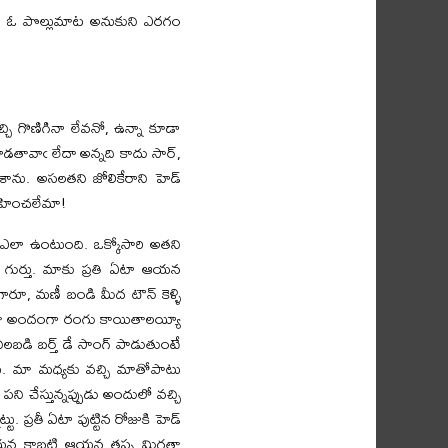
ుడూ ఓ పొల్లుమాట అనుకుని ఎరగం
్చి గొణిగినా లేవనో, ఉన్నా కూడా
వాడతావాఁ లేదా అన్నది కాదు సార్‌,
పేశాను. అసలతని జోలికేరాని హెడ్‌
ఊహించలేమా!
ఎలా ఉంటుంది. ఒక్కోసారి అతని
ా గుర్తు. మాకు ప్రతి ఏటా ఆయన
ారూ, మణీ బండి మీద టౌన్‌ కెళ్ళి
 హాలంతా అందంగా రంగు కాయితాలయ్యీ
బడి బర్త్‌ డే సాంగ్‌ పాడుతుంటే
చారు. మా మధ్యకు వచ్చి మాతోపాటు
ని చేస్తున్నప్పుడు అందులో వచ్చి
ు. ప్రతీ ఏటా పుట్టిన రోజుకి హెడ్‌
దాయన కాబట్టి ఆయన తప్ప మిగతా