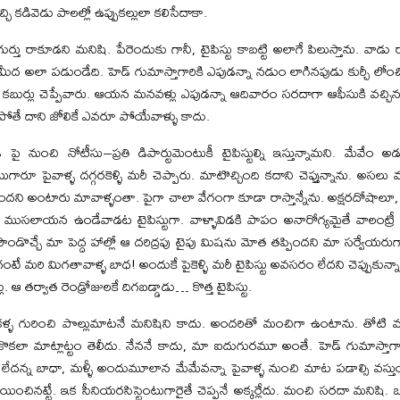
చి కడివెడు పాలల్లో ఉప్పుకల్లులా కలిసేదాకా.
ర్తు రాకూడని మనిషి. పేరెందుకు గానీ, టైపిస్టు కాబట్టి అలాగే పిలుస్తాను. వా
మీద అలా పడుండేది. హెడ్‌ గుమాస్తాగారికి ఎపుడన్నా నడుం లాగినపుడు కుర్చీ లోం
 కబుర్లు చెప్పేవారు. ఆయన మనవళ్లు ఎపుడన్నా ఆదివారం సరదాగా ఆఫీసుకి వచ్చ
కపోతే దాని జోలికే ఎవరూ పోయేవాళ్ళు కాదు.
 పై నుంచి నోటీసు–ప్రతి డిపార్టుమెంటుకీ టైపిస్టుల్ని ఇస్తున్నామని. మేవేం
ుగారూ పైవాళ్ళ దగ్గరకెళ్ళి మరీ చెప్పారు. మాటొచ్చింది కదాని చెప్తున్నాను. అసల
దని అంటారు మావాళ్ళంతా. పైగా చాలా వేగంగా కూడా రాస్తాన్నేను. అక్షరదోషాలూ, 
సలాయన ఉండేవాడట టైపిస్టుగా. వాళ్ళావిడకి పాపం అనారోగ్యమైతే వాలంట్రీ రిటై
రీసౌండొచ్చే మా పెద్ద హాల్లో ఆ దరిద్రపు టైపు మిషను మోత తప్పిందని మా సర్వేయ
మరి మిగతావాళ్ళ బాధ! అందుకే పైకెళ్ళి మరీ టైపిస్టు అవసరం లేదని చెప్పుకున్న
ఆ తర్వాత రెండ్రోజులకే దిగబడ్డాడు… కొత్త టైపిస్టు.
 ఒకళ్ళ గురించి పొల్లుమాటనే మనిషిని కాదు. అందరితో మంచిగా ఉంటాను. తోటి మనుషు
లా మాట్లాట్టం తెలీదు. నేననే కాదు, మా ఐదుగురమూ అంతే. హెడ్‌ గుమాస్తాగార
దన్న బాధా, మళ్ళీ అందుమూలాన మేమేవన్నా పైవాళ్ళ నుంచి మాట పడాల్సి వస్తుందే
ంచినట్టే. ఇక సీనియరసిస్టెంటుగారైతే చెప్పనే అక్కర్లేదు. మంచి సరదా మనిషి. ఒట్ట