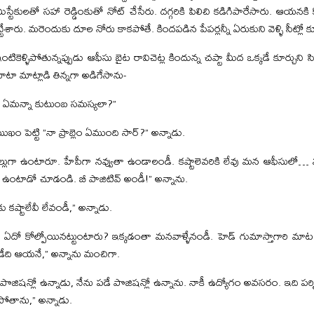
రు మిస్టేకులతో సహా రెడ్డింకుతో నోట్‌ చేసేరు. దగ్గరికి పిలిచి కడిగిపారేసారు. ఆయన
రు. మరెందుకు దూల నోరు కాకపోతే. కిందపడిన పేపర్లన్నీ ఏరుకుని వెళ్ళి సీట్లో కూ
కెళ్ళిపోతున్నప్పుడు ఆఫీసు బైట రావిచెట్ల కిందున్న చప్టా మీద ఒక్కడే కూర్చుని సి
మాటా మాట్లాడి తిన్నగా అడిగేసాను-
ెం? ఏమన్నా కుటుంబ సమస్యలా?”
ఖం పెట్టి ”నా ప్రాబ్లెం ఏముంది సార్‌?” అన్నాడు.
లుగా ఉంటారూ. హేపీగా నవ్వుతా ఉండాలండీ. కష్టాలెవరికి లేవు మన ఆఫీసులో…
ఉంటాడో చూడండి. బీ పాజిటివ్‌ అండీ!” అన్నాను.
ు కష్టాలేవీ లేవండీ,” అన్నాడు.
ో కోల్పోయినట్టుంటారు? ఇక్కడంతా మనవాళ్ళేనండీ. హెడ్‌ గుమాస్తాగారి మాట కొద
ండేది ఆయనే,” అన్నాను మంచిగా.
ిషన్లో ఉన్నాడు, నేను పడే పొజిషన్లో ఉన్నాను. నాకీ ఉద్యోగం అవసరం. ఇది పర్మ
 పోతాను,” అన్నాడు.