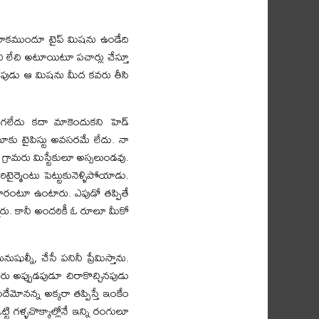
డు రాకముందూ టైప్‌ మిషను ఉండేది
చి లేచి అటూయిటూ పచార్లు చేస్తూ
ినపుడు ఆ మిషను మీద కవరు తీసి
 అడగలేదు కదా మాకెందుకని హెడ్‌
ు మాకు టైపిస్టు అవసరమే లేదు. నా
గ్రామరు మిస్టేకులూ అస్సలుండవు.
ర్మెంటు పెట్టుకునెళ్ళిపోయాడు.
రుగారంటూ ఉంటారు. ఎపుడో తప్పితే
ారు. కానీ అందరికీ ఓ రూలూ మీకో
ల్నీ, చేసే పనినీ ప్రేమిస్తాను.
ు అప్పుడపుడూ చిరాకొచ్చినపుడు
మోనన్న అక్కరా తప్పిస్తే ఇంకేం
ి గళ్ళచొక్కాల్లోనే ఇన్ని రంగులూ