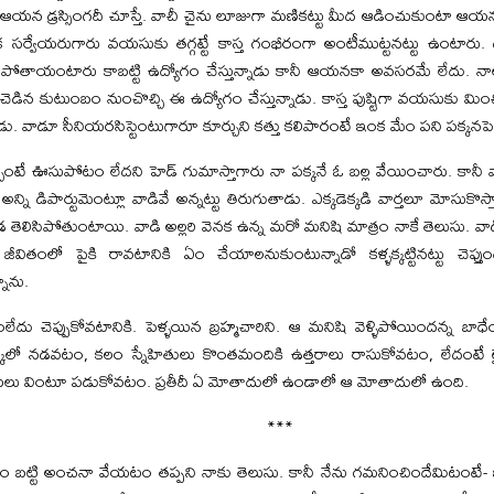
ది ఆయన డ్రస్సింగదీ చూస్తే. వాచీ చైను లూజుగా మణికట్టు మీద ఆడించుకుంటా ఆయన
 ఇంక సర్వేయరుగారు వయసుకు తగ్గట్టే కాస్త గంభీరంగా అంటీముట్టనట్టు ఉంటారు. దగ
ిగిపోతాయంటారు కాబట్టి ఉద్యోగం చేస్తున్నాడు కానీ ఆయనకా అవసరమే లేదు. నా
ిన కుటుంబం నుంచొచ్చి ఈ ఉద్యోగం చేస్తున్నాడు. కాస్త పుష్టిగా వయసుకు మించి క
డు. వాడూ సీనియరసిస్టెంటుగారూ కూర్చుని కత్తు కలిపారంటే ఇంక మేం పని పక్కనపెట్
ంటే ఊసుపోటం లేదని హెడ్‌ గుమాస్తాగారు నా పక్కనే ఓ బల్ల వేయించారు. కాన
న్ని డిపార్టుమెంట్లూ వాడివే అన్నట్టు తిరుగుతాడు. ఎక్కడెక్కడి వార్తలూ మోసుకొస్
డ తెలిసిపోతుంటాయి. వాడి అల్లరి వెనక ఉన్న మరో మనిషి మాత్రం నాకే తెలుసు. వాడ
ు జీవితంలో పైకి రావటానికి ఏం చేయాలనుకుంటున్నాడో కళ్ళక్కట్టినట్టు చెప్తు
నాను.
ంలేదు చెప్పుకోవటానికి. పెళ్ళయిన బ్రహ్మచారిని. ఆ మనిషి వెళ్ళిపోయిందన్న బాధే
్కులో నడవటం, కలం స్నేహితులు కొంతమందికి ఉత్తరాలు రాసుకోవటం, లేదంటే లైబ్ర
లు వింటూ పడుకోవటం. ప్రతీదీ ఏ మోతాదులో ఉండాలో ఆ మోతాదులో ఉంది.
***
పం బట్టి అంచనా వేయటం తప్పని నాకు తెలుసు. కానీ నేను గమనించిందేమిటంటే-