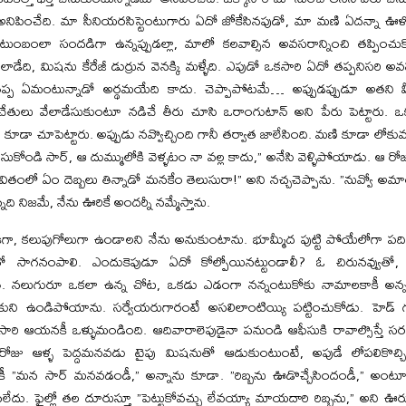
నిపించేది. మా సీనియరసిస్టెంటుగారు ఏదో జోకేసినపుడో, మా మణి ఏదన్నా ఊళ్ళ
బంలా సందడిగా ఉన్నప్పుడల్లా, మాలో కలవాల్సిన అవసరాన్నించి తప్పించుక
ది, మిషను కేరేజీ డుర్రున వెనక్కి మళ్ళేది. ఎపుడో ఒకసారి ఏదో తప్పనిసరి అవసర
్తే తప్ప ఏమంటున్నాడో అర్థమయేది కాదు. చెప్పాపోటమే… అప్పుడప్పుడూ అతని 
ేతులు వేలాడేసుకుంటూ నడిచే తీరు చూసి ఒరాంగుటాన్‌ అని పేరు పెట్టారు. ఒకస
డా చూపెట్టారు. అప్పుడు నవ్వొచ్చింది గానీ తర్వాత జాలేసింది. మణి కూడా లోకువ కట్
సుకోండి సార్‌, ఆ దుమ్ములోకి వెళ్ళటం నా వల్ల కాదు,” అనేసి వెళ్ళిపోయాడు. ఆ రోజు
 ”జీవితంలో ఏం దెబ్బలు తిన్నాడో మనకేం తెలుసురా!” అని నచ్చచెప్పాను. ”నువ్వో అ
ది నిజమే, నేను ఊరికే అందర్నీ నమ్మేస్తాను.
ా, కలుపుగోలుగా ఉండాలని నేను అనుకుంటాను. భూమ్మీద పుట్టి పోయేలోగా పద
తో సాగనంపాలి. ఎందుకెపుడూ ఏదో కోల్పోయినట్టుండాలీ? ఓ చిరునవ్వుత
్ధతి. నలుగురూ ఒకలా ఉన్న చోట, ఒకడు ఎడంగా నన్నంటుకోకు నామాలకాకీ అన్నట
ుని ఉండిపోయాను. సర్వేయరుగారంటే అసలిలాంటియ్యి పట్టించుకోడు. హెడ్‌ గుమ
రి ఆయనకీ ఒళ్ళుమండింది. ఆదివారాలెపుడైనా పనుండి ఆఫీసుకి రావాల్సొస్తే సరదాగ
 ఆళ్ళ పెద్దమనవడు టైపు మిషనుతో ఆడుకుంటుంటే, అపుడే లోపలికొచ్చిన 
 ”మన సార్‌ మనవడండీ,” అన్నాను కూడా. ”రిబ్బను ఊడొచ్చేసిందండీ,” అంటూ దాన
ేదు. ఫైల్లో తల దూరుస్తూ ”పెట్టుకోవచ్చు లేవయ్యా మాయదారి రిబ్బను,” అని ఊరుక