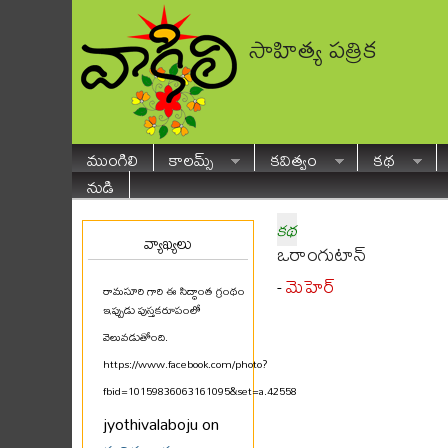
సాహిత్య పత్రిక
ముంగిలి
కాలమ్స్
కవిత్వం
కథ
నుడి
కథ
వ్యాఖ్యలు
ఒరాంగుటాన్
మెహెర్
-
రామసూరి గారి ఈ సిద్ధాంత గ్రంథం
ఇప్పుడు పుస్తకరూపంలో
వెలువడుతోంది.
https://www.facebook.com/photo?
fbid=10159836063161095&set=a.425580711094
...
jyothivalaboju on