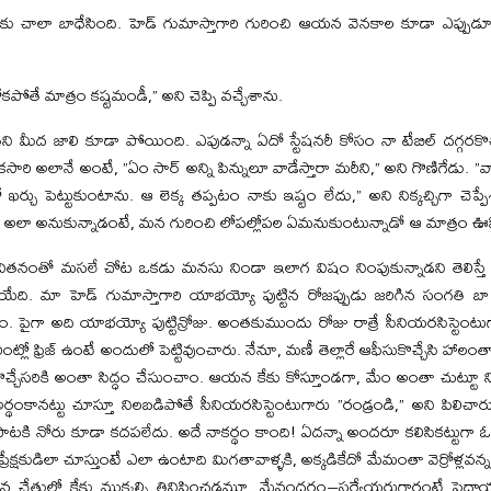
నాకు చాలా బాధేసింది. హెడ్‌ గుమాస్తాగారి గురించి ఆయన వెనకాల కూడా ఎప్ప
ోకపోతే మాత్రం కష్టమండీ,” అని చెప్పి వచ్చేశాను.
ని మీద జాలి కూడా పోయింది. ఎపుడన్నా ఏదో స్టేషనరీ కోసం నా టేబిల్‌ దగ్గరకొచ
ఒకసారి అలానే అంటే, ”ఏం సార్‌ అన్ని పిన్నులూ వాడేస్తారా మరీని,” అని గొణిగేడు. ”
ో ఖర్చు పెట్టుకుంటాను. ఆ లెక్క తప్పటం నాకు ఇష్టం లేదు,” అని నిక్కచ్చిగా చెప్
లో అలా అనుకున్నాడంటే, మన గురించి లోపల్లోపల ఏమనుకుంటున్నాడో ఆ మాత్రం 
తనంతో మసలే చోట ఒకడు మనసు నిండా ఇలాగ విషం నింపుకున్నాడని తెలిస్తే 
యేది. మా హెడ్‌ గుమాస్తాగారి యాభయ్యో పుట్టిన రోజప్పుడు జరిగిన సంగతి బ
. పైగా అది యాభయ్యో పుట్టిన్రోజు. అంతకుముందు రోజు రాత్రే సీనియరసిస్టెంటుగ
గారింట్లో ఫ్రిజ్‌ ఉంటే అందులో పెట్టివుంచారు. నేనూ, మణీ తెల్లారే ఆఫీసుకొచ్చేసి
ొచ్చేసరికి అంతా సిద్ధం చేసుంచాం. ఆయన కేకు కోస్తూండగా, మేం అంతా చుట్టూ నిల
 అర్థంకానట్టు చూస్తూ నిలబడిపోతే సీనియరసిస్టెంటుగారు ”రండ్రండి,” అని పిలి
, పాటకి నోరు కూడా కదపలేదు. అదే నాకర్థం కాంది! ఏదన్నా అందరూ కలిసికట్టుగా ఓ ప
ేక్షకుడిలా చూస్తుంటే ఎలా ఉంటాది మిగతావాళ్ళకి, అక్కడికేదో మేమంతా వెర్రోళ్లవన్నట్ట
 చేతుల్తో కేకు ముక్కల్ని తినిపించడమూ, మేవందరం–సర్వేయరుగారంటే పెద్