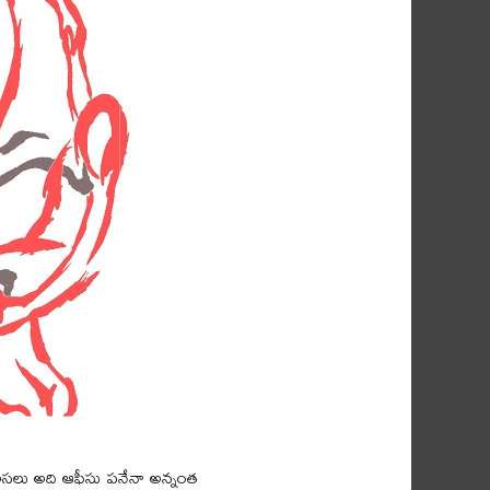
 అసలు అది ఆఫీసు పనేనా అన్నంత