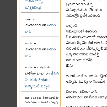
మలిన బాష్ప
ప్రవహించడం తప్ప
మౌక్తికమ్ము!
సముద్రగమనం తెలియని
నదుల్లోకి ప్రవేశించకండి
...
baagundi
jawaharlal on
పక్షుల
వెళ్ళండి
సముద్రాలలో ఈదండి
భాష
నీలి మహాసముద్రాల్లో ఈదు
ఎదురయ్యే మొదటి అల మీ 
...
wonderful
చిరంతనంగా వేధిస్తున్న చీడ
jawaharlal on
పక్షుల
ఒక్కసారి దానిని దాటేస్తే
భాష
ఇక అంతా భద్రమే!
ఔను
...
wonderful analysis sir
బొల్లోజు బాబా on
జీవన
ఆ తరువాత అంతా సురక్షిత
సౌందర్య సౌరభం –
అప్పుడు మునకైనా సుఖమే!
ఇస్మాయిల్ పద్యం.
మూలం: కమలా దాస్
అనువాదం: డా.నీరజ జవ్వాజ
కవిత్వం పలకడం చేతకానివాడే కీర్తి
వెంట పడతాడు. నిజానికి కవిత్వాన్ని
(Advice to fellow swimme