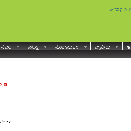
వాకిలి ప్రచ
నవల
సమీక్ష
ముఖాముఖం
వ్యాసాలు
అవ
వాజి
గిపోయి