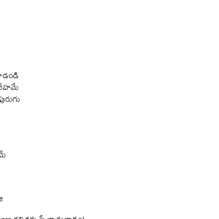
లాడండి
దేహమే
పురుగు
మే
ి
rs కవితకు స్వేచ్చానువాదం)