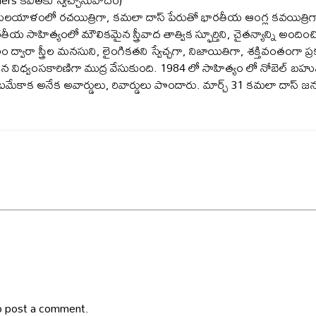
 మలయాళంలో రచయిత్రిగా, కమలా దాస్ పేరుతో భారతీయ ఆంగ్ల కవయిత్రిగా 
య సాహిత్యంలో మౌలికమైన స్త్రీవాద తాత్విక స్ఫూర్తిని, చైతన్యాన్ని అందిం
ద్వారా స్త్రీల మనసుని, లైంగికతని స్వేచ్చగా, నిజాయితిగా, శక్తివంతంగా
ిన విధ్వంసకారిణిగా ముద్ర వేసుకుంది. 1984 లో సాహిత్యం లో నోబెల్ బహ
మేకాక అనేక అవార్డులు, రివార్డులు పొందారు. మార్చ్ 31 కమలా దాస్ జ
 post a comment.