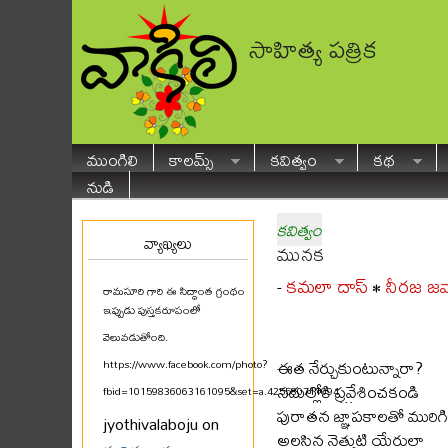
సాహిత్య పత్రిక
ముంగిలి
కాలమ్స్
కవిత్వం
కథ
నుడి
కవిత్వం
వ్యాఖ్యలు
మునక
కమలా దాస్
నీరజ జవ్
-
•
రామసూరి గారి ఈ సిద్ధాంత గ్రంథం
ఇప్పుడు పుస్తకరూపంలో
వెలువడుతోంది.
ఈత నేర్చుకుంటున్నారా?
https://www.facebook.com/photo?
నదుల్లోకి ప్రవేశించకండి
fbid=10159836063161095&set=a.425580711094
...
పురాతన జ్ఞాపకాలతో మురి
jyothivalaboju on
అలసిన నెత్తుటి యేరుల్లా