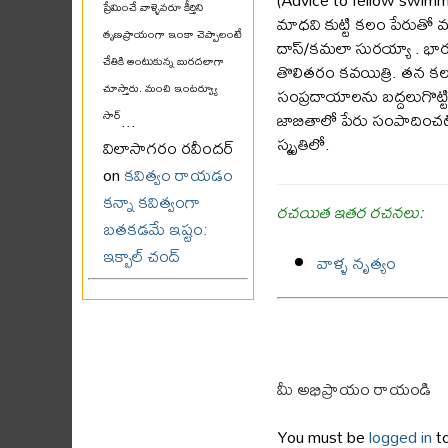
ప్రేమించే వాళ్ళెవరూ కీర్తిని
మాధవి కుట్టి కలం పేరుతో
తృణప్రాయంగా ఇంకా చెప్పాలంటే
దాస్/కమలా సురయ్యా . భారతీ
చేతికి అంటుకున్న బురదలాగా
తొలితరం కవయిత్రి. తన కలం 
చూస్తారు. మంచి ఇంటర్వ్యూ
సంప్రదాయాలను బద్దలుగొట్ట
జాబితాలో పేరు సంపాదించట
సార్
...
స్మృతిలో.
విలాసాగరం రవీందర్
on
కవిత్వం రాయడం
కన్నా కవిత్వంగా
రచయిత ఇతర రచనలు:
బతకడమే ఇష్టం:
ఇక్బాల్ చంద్
వాళ్ళ నృత్యం
మీ అభిప్రాయం రాయండి
You must be
logged in
to