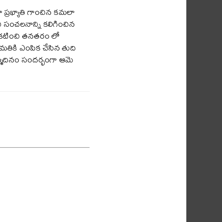
ప్రఖ్యాతి గాంచిన కమలా
చి సంచలనాన్ని కలిగించిన
 ప్రకటించి తనతరం లో
ుమతికి ఎంపిక చేసిన తుది
న్మదినం సందర్భంగా ఆమె