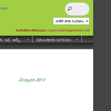
ురణలు
సంపాదకుల ఈమెయిలు:
VAAKILI.EDITOR@GMAIL.COM
ి, ఇవి, అన్నీ..
రచయితలకు సూచనలు
22-ఫిబ్రవరి-2013