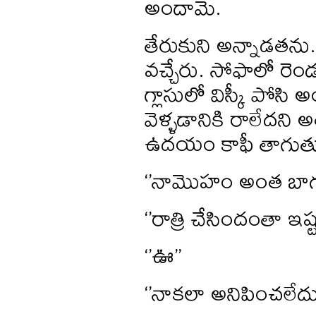
అందామె.
తేరుకుని అన్నాడతను. 
వచ్చేరు. సోఫాలో రెం
గ్లాసులో విస్కీ పోస
వెళ్ళడానికి రాలేదని 
ఉదయం కాఫీ తాగుతూ 
‘’నామొహం అంత బాగ
‘’రాత్రి చేసిందంతా ఇష
‘’ఊ’’
‘’నాకలా అనిపించలేదు