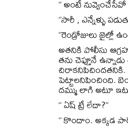
‘’ అంటే నువ్వెంచేసేవ
‘’సారీ , ఎన్నేళ్ళు పడ
‘’రెండ్రోజులు జైల్లో ఉం
అతనికి పోలీసు ఆగ్ర
తను చెప్తూనే ఉన్నాడ
చిరాకనిపిచిందతనికి. 
పెట్టాలనిపించింది.
దమ్ము లాగి అటూ ఇట
‘’ ఏష్ ట్రే లేదా?’’
‘’ కొందాం. అక్కడ పార