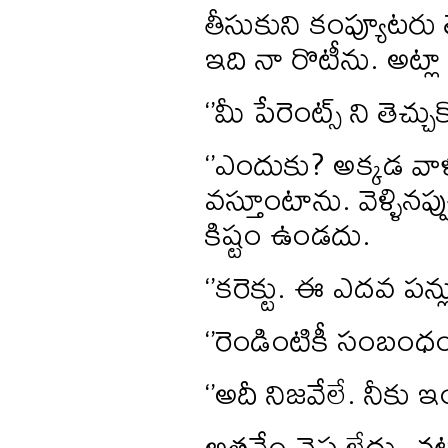
తీసుకుని కంప్యూటరు
ఇది నా రొటీను. అట్లా
‘’మీ పేరెంట్స్ ని తెచ్చ
‘’ఎందుకు? అక్కడ వాళ్ళ
వస్తూంటాను. వెళ్ళినప
కిష్టం ఉండదు.
‘’కరెక్టు. ఈ ఎదవ పన్ల
‘’రెండింటికీ సంబంధం 
‘’అదీ నిజవేలే. నీకు
అతనేం చెప్పలేదు. చ