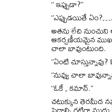
‘’ ఇప్పుడా?’’
‘’ఎప్పుడయితే ఏం?…..
అతను లేచి నుంచుని 
ఆకర్షణీయమైన ముఖం 
చాలా బావుంటుంది.
‘’ఏంటి చూస్తున్నావు? 
‘’నువ్వు చాలా బావున్నావ
‘’ఓకే , కమాన్.’’
చటుక్కున తెరమీద నవ్వ
పెదాల్ని గట్టిగా ముద్