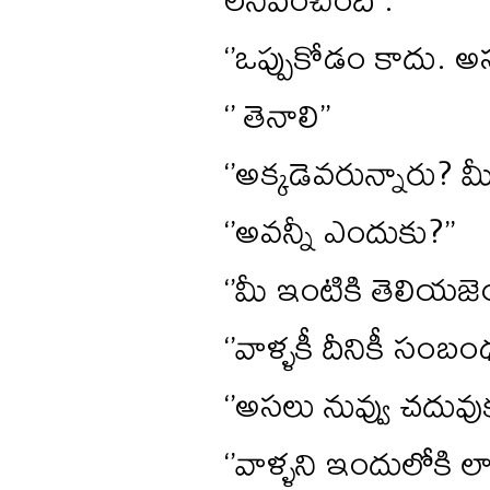
‘’ఒప్పుకోడం కాదు. అ
‘’ తెనాలి’’
‘’అక్కడెవరున్నారు? 
‘’అవన్నీ ఎందుకు?’’
‘’మీ ఇంటికి తెలియజెయ
‘’వాళ్ళకీ దీనికీ సంబం
‘’అసలు నువ్వు చదువుకు
‘’వాళ్ళని ఇందులోకి ల