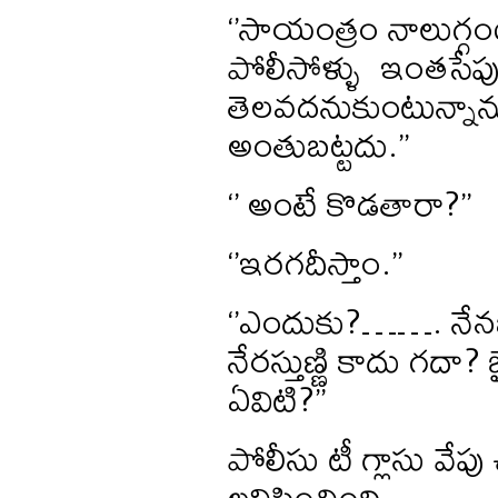
‘’సాయంత్రం నాలుగ్గ
పోలీసోళ్ళు ఇంతసేపు 
తెలవదనుకుంటున్నాను.
అంతుబట్టదు.’’
‘’ అంటే కొడతారా?’’
‘’ఇరగదీస్తాం.’’
‘’ఎందుకు?……. నేనబద్
నేరస్తుణ్ణి కాదు గదా? 
ఏవిటి?’’
పోలీసు టీ గ్లాసు వేపు
లనిపించింది .