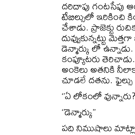
దరిదాపు గంటసేపు ఆయన
టేబిల్సులో ఇరికించి
చేశాడు. ప్రాజెక్టు రు
దువ్వుకున్నట్టు మెత్త
డెన్మార్కు లో ఉన్నా
కంప్యూటరు తెరిచాడు.
అంకెలు అతనికి నీలాకా
చూడలే దతను. ఫైల్సు
‘’ఏ లోకంలో వున్నారు?
‘’డెన్మార్కు’’
పది నిముషాలు మాట్లా