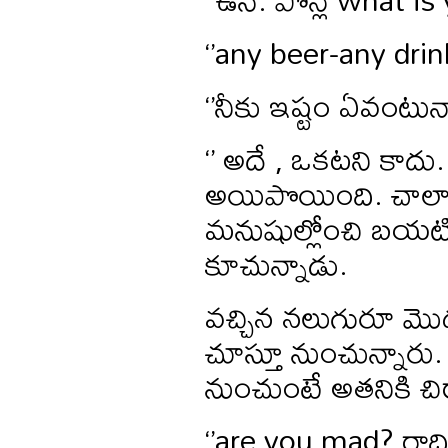
‘’any beer-any drink
‘’నీకు ఇష్టం ఏవంటున్
‘’ అదే , ఒకటని కాదు.
అయిపొయింది. చాలా ప
మనుషుల్లోంచి బయటికి వ
కూచున్నాడు.
వచ్చిన నలుగురూ మొదట
చూస్తూ నుంచున్నారు.
నుంచుంటే అతనికి చిరా
‘’are you mad? రాధిక