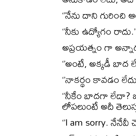
‘’నేను దాని గురించి 
‘’నీకు ఉద్యోగం రాదు.’
అప్రయత్నం గా అన్నాడత
‘’అంటే, అక్కడీ బాద ల
‘’నాకర్థం కావడం లేదు.
‘’నీకేం బాదగా లేదా? 
లోపలుంటే అదీ తెలుస్
‘’I am sorry. నేనేవీ చ