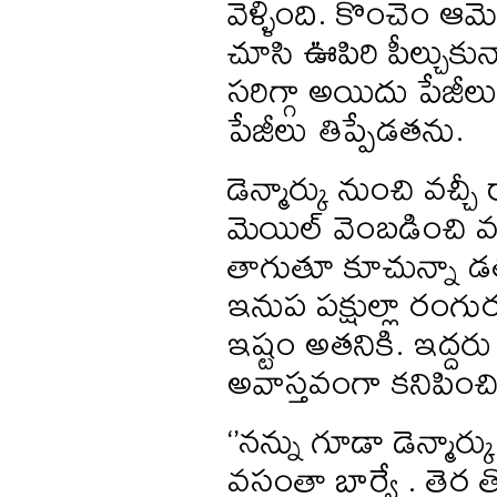
వెళ్ళింది. కొంచెం ఆమ
చూసి ఊపిరి పీల్చుక
సరిగ్గా అయిదు పేజీల
పేజీలు తిప్పేడతను.
డెన్మార్కు నుంచి వచ్చ
మెయిల్ వెంబడించి వ
తాగుతూ కూచున్నా డతన
ఇనుప పక్షుల్లా రంగుర
ఇష్టం అతనికి. ఇద్దరు
అవాస్తవంగా కనిపించ
‘’నన్ను గూడా డెన్మార
వసంతా బార్వే . తెర