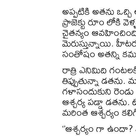
అప్పటికి అతను ఒచ్చి అ
ప్రాజెక్టు రూం లోకి వె
చైతన్యం ఆవహించింద
మెరుస్తున్నాయి. హీటరు
సంతోషం అతన్ని కమ్మ
రాత్రి ఎనిమిది గంటలకి 
తిప్పుతున్నా డతను. మ
గళాసందుకుని రెండు గు
ఆశ్చర్య పడ్డా డతను. 
మరింత ఆశ్చర్యం కలిగ
‘’ఆశ్చర్యం గా ఉందా?