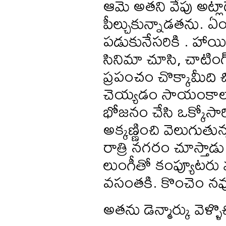
ఆమె అతని వేపు అట్లాగ
పీల్చుకున్నాడతను. ఏ
పడుకునేసరికి . హాయిగా
సినిమా చూసి, చాటి
ప్రపంచం చొక్కామీది 
చెయ్యడం సాయంకాల
భోజనం చేసి ఒక్కోసారి క
అక్కణ్ణించి వెలుగుతు
రాత్రి నగరం చూస్తాడ
లుంగీతో కంప్యూటరు
వసంతకి. కొంచెం నవ్
అతను డెన్మార్కు వెళ్ళ