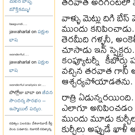
తరవాత అరగంటలో పోల
మలిన బాష్ప
మౌక్తికమ్ము!
వాళ్ళు మెట్లు దిగి బే
...
ముందు కనిపించాడు. 
baagundi
jawaharlal on
పక్షుల
తెరమీది గళ్ళనీ, అంకె
భాష
చూసాడు ఇన్ స్పెక్టరు. 
...
కంప్యూటర్నీ కీబోర్డు పన
wonderful
jawaharlal on
పక్షుల
వచ్చిన తరవాత గానీ 
భాష
ఆశ్చర్యపోయాడతను.
...
wonderful analysis sir
బొల్లోజు బాబా on
జీవన
రాత్రి ఏడున్నరయింది.
సౌందర్య సౌరభం –
ఎలాగూ అనిపించడం లేదు
ఇస్మాయిల్ పద్యం.
ముందు మూడు కుర్చీలు
కుర్చీలు అప్పుడే ఖాళీ 
కవిత్వం పలకడం చేతకానివాడే కీర్తి
వెంట పడతాడు. నిజానికి కవిత్వాన్ని