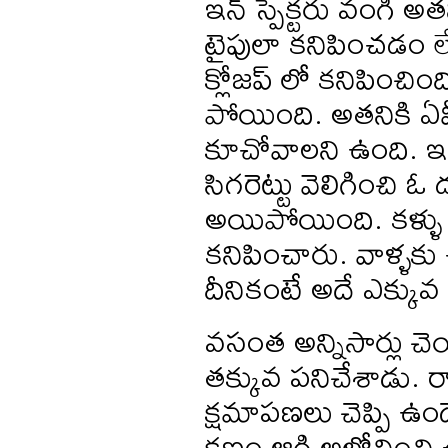
ఇన్ స్పెక్టరు వంగి
టైపులా కనిపించడం లేద
క్లోజప్ లో కనిపించిం
పోయింది. అతనికి ఏవ
కూచోవాలని ఉంది. ఇన్ 
సిగరెట్టు వెలిగించి ఓ
అయిపోయింది. కళ్ళు 
కనిపించారు. వాళ్ళకు 
దీనికంటే అదే ఎక్కువ
వసంత అన్నిసార్లు చెయ
తక్కువ పనిచేశాడు. 
క్షమాపణలు చెప్పి 
క్షణం ఆగి అలోచించి