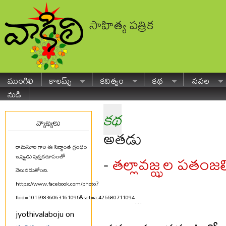
సాహిత్య పత్రిక
ముంగిలి
కాలమ్స్
కవిత్వం
కథ
నవల
నుడి
కథ
వ్యాఖ్యలు
అతడు
రామసూరి గారి ఈ సిద్ధాంత గ్రంథం
తల్లావజ్ఝల పతంజలిశా
-
ఇప్పుడు పుస్తకరూపంలో
వెలువడుతోంది.
https://www.facebook.com/photo?
fbid=10159836063161095&set=a.425580711094
...
jyothivalaboju on