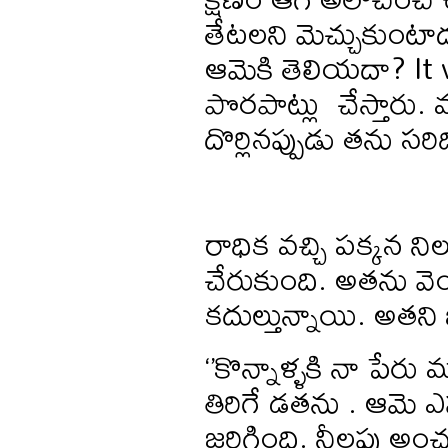
తేటలని మెచ్చుకుంటా
ఆమెకి తెలియదా? It
పొరపాట్లు చేస్తారు
దొర్లినప్పుడు తను సరి
రాధిక వచ్చి పక్కన 
చేరుకుంది. అతను వె
కదుల్తున్నాయి. అతని
‘’కొన్నాళ్ళకి నా పేర
తిరిగే డతను . ఆమె ఎప్
జరిగింది. నీలపు అంచు