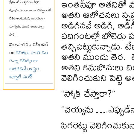
ఇంతసేపూ అతనితో మాట్ల
ప్రేమించే వాళ్ళెవరూ కీర్తిని
అతని ఆలోచనలు స్పష్టంగ
తృణప్రాయంగా ఇంకా చెప్పాలంటే
చేతికి అంటుకున్న బురదలాగా
అడిగినవే అడిగి, అడి
చూస్తారు. మంచి ఇంటర్వ్యూ
పదిగంటల్లో బోలెడు 
సార్
...
తెచ్చిపెట్టుకున్నాడు. 
విలాసాగరం రవీందర్
అతని ముందు తెర. తె
on
కవిత్వం రాయడం
కన్నా కవిత్వంగా
అతని కనుబొమలు చిరా
బతకడమే ఇష్టం:
వెలిగించుకుని పెట్ట
ఇక్బాల్ చంద్
‘’స్మోక్ చేస్తారా?’’
‘’చెయ్యను ….ఎప్పుడేన
సిగరెట్టు వెలిగించుకు