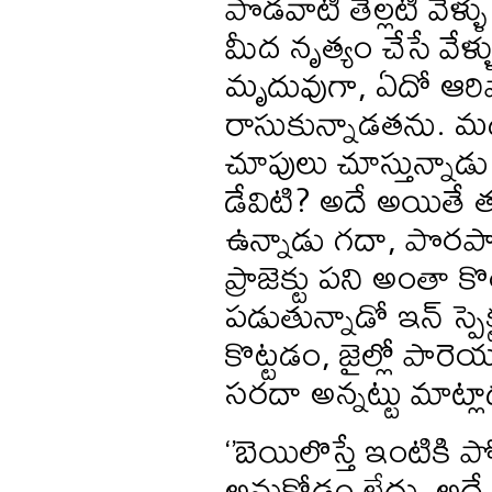
పొడవాటి తెల్లటి వేళ్
మీద నృత్యం చేసే వేళ్
మృదువుగా, ఏదో ఆరిపోయ
రాసుకున్నాడతను. మధ్
చూపులు చూస్తున్నా
డేవిటి? అదే అయితే త
ఉన్నాడు గదా, పొరపా
ప్రాజెక్టు పని అంత
పడుతున్నాడో ఇన్ స్పెక
కొట్టడం, జైల్లో పారెయ
సరదా అన్నట్టు మాట్లా
‘’బెయిలొస్తే ఇంటికి 
అనుకోడం లేదు, అదే