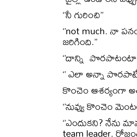
‘’నీ గురించి’’
‘’not much. నా పనం
జరిగింది.’’
‘’దాన్ని పొరపాటంట
‘’ ఎలా అన్నా పొరపాటే
కొంచెం ఆశర్యంగా అతని
‘’నువ్వు కొంచెం మెంట
‘’ఎందుకని? నేను మా
team leader. రోజంతా 