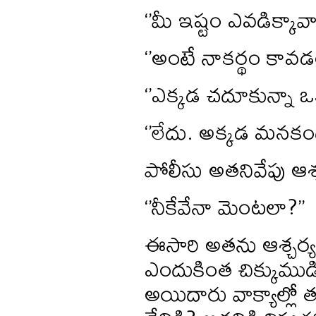
‘’మీ ఇష్టం ఎవడిక్క
‘’అంటే నాకర్థం కావడ
‘’ఎక్కడ చదూకున్నా 
‘’లేదు. అక్కడ మనకం
పోలీసు అతనివేపు ఆశ్
‘’నీకేవేనా మెంటలా?’’
ఈసారి అతను ఆశ్చర్యప
ఎందుకింత చిక్కుముడి
అయిదారు వాక్యాల్లో త