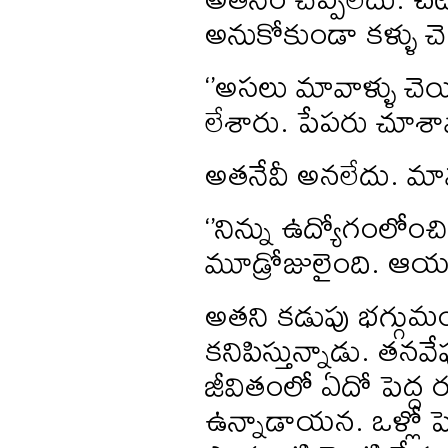
అనుకోకుండా కళ్ళు చె
‘’అసలు మావాళ్ళు చెయ
లేశారు. పేపరు చూశావ
అతనేవీ అనలేదు. మామ
‘’నిన్ను ఉద్యోగంలోంచ
మూడ్రోజులైంది. ఆయన్
అతని కడుపు భగ్గుమంది
కనిపిస్తున్నాడు. తనవ
జీవితంలో ఏదో పెద్ద 
ఉన్నాడాయన. ఒళ్లో పె