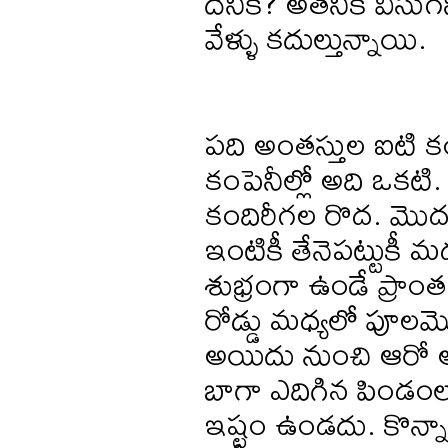
దేనికి? అతనికి విసు
వేళ్ళు కదుల్తున్నాయి.
పది అంతస్తుల ఐటి కంపె
కంపెనీల్లో అది ఒకటి.
కందిరీగల రొద. మొదట
ఇంటికీ తేనెపట్టుకీ మధ
శుభ్రంగా ఉండే ప్రాంత
రోడ్డు మధ్యలో పూలమొక్
అయిదు నుంచి ఆరో అంత
బాగా ఎదిగిన పిండంల
ఇష్టం ఉండదు. కొన్నా