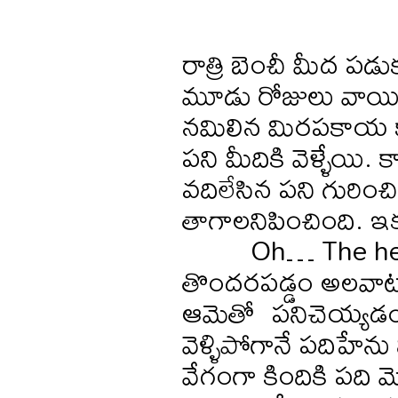
రాత్రి బెంచీ మీద ప
మూడు రోజులు వాయిద
నమిలిన మిరపకాయ క
పని మీదికి వెళ్ళేయి.
వదిలేసిన పని గురించ
తాగాలనిపించింది. ఇక్
Oh… The hell… 
తొందరపడ్డం అలవాటుల
ఆమెతో పనిచెయ్యడం న
వెళ్ళిపోగానే పదిహేను
వేగంగా కిందికి పది మె