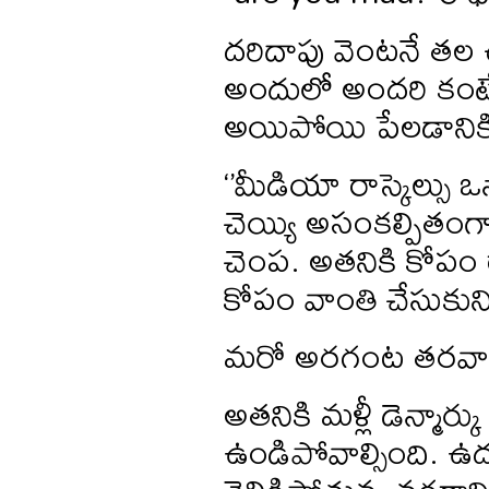
దరిదాపు వెంటనే తల 
అందులో అందరి కంటే
అయిపోయి పేలడానికి 
‘’మీడియా రాస్కెల్సు 
చెయ్యి అసంకల్పితంగ
చెంప. అతనికి కోపం ర
కోపం వాంతి చేసుకుని
మరో అరగంట తరవాత 
అతనికి మళ్లీ డెన్మార్
ఉండిపోవాల్సింది. ఉదయం