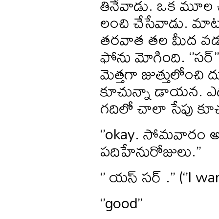
తినేవాడు. ఒక మూల 
లంచి చేసేవాడు. మాట
తరవాత తల మీద వడగళ్
ఫోను మోగింది. ‘’సర
మెత్తగా జుత్తులోంచి దు
కూచున్నా డాయన. ఎదుట
గదిలో చాలా సేపు కూచున
‘’okay. సోమవారం అర్జ
పదిహేనురోజులు.’’
‘’ యస్ సర్ .’’ (‘’I w
‘’good’’