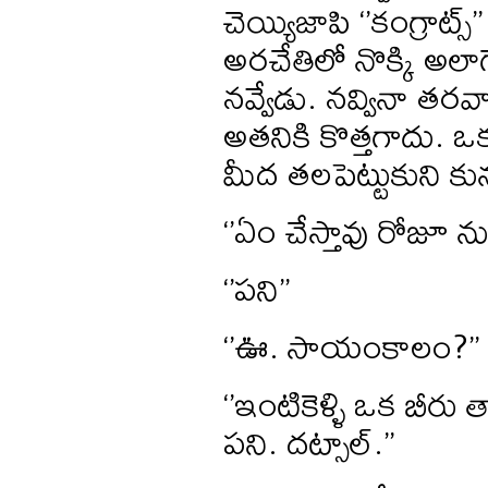
చెయ్యిజాపి ‘’కంగ్రాట్స
అరచేతిలో నొక్కి అ
నవ్వేడు. నవ్వినా తర
అతనికి కొత్తగాదు. ఒ
మీద తలపెట్టుకుని కు
‘’ఏం చేస్తావు రోజూ నువ
‘’పని’’
‘’ఊ. సాయంకాలం?’’
‘’ఇంటికెళ్ళి ఒక బీరు త
పని. దట్సాల్.’’