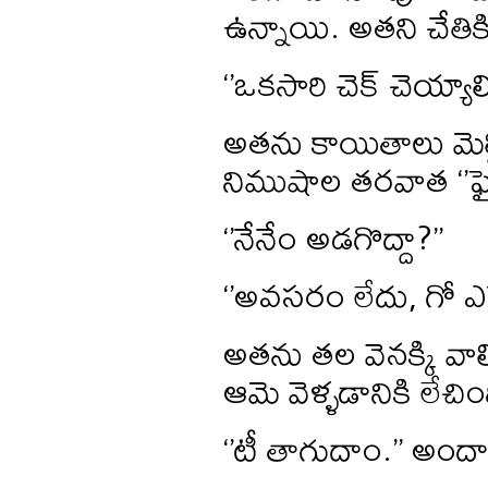
ఉన్నాయి. అతని చేతిక
‘’ఒకసారి చెక్ చెయ్యా
అతను కాయితాలు మెల్
నిముషాల తరవాత ‘’ఫైన
‘’నేనేం అడగొద్దా?’’
‘’అవసరం లేదు, గో ఎహ
అతను తల వెనక్కి వాల్చ
ఆమె వెళ్ళడానికి లేచిం
‘’టీ తాగుదాం.’’ అంద