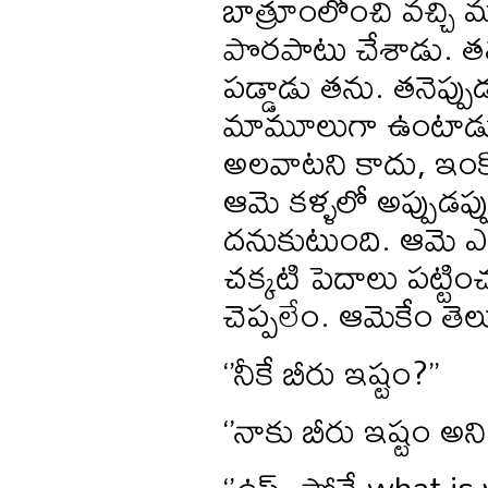
బాత్రూంలోంచి వచ్చి 
పొరపాటు చేశాడు. త
పడ్డాడు తను. తనెప్
మామూలుగా ఉంటాడు
అలవాటని కాదు, ఇం
ఆమె కళ్ళలో అప్పుడ
దనుకుటుంది. ఆమె ఎగత
చక్కటి పెదాలు పట్టిం
చెప్పలేం. ఆమెకేం తె
‘’నీకే బీరు ఇష్టం?’’
‘’నాకు బీరు ఇష్టం అని 
‘’ఉస్. పోన్లే what i