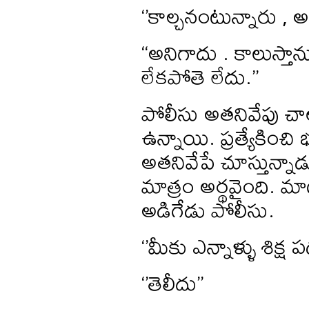
‘’కాల్చనంటున్నారు , 
“అనిగాదు . కాలుస్తాను 
లేకపోతె లేదు.’’
పోలీసు అతనివేపు చ
ఉన్నాయి. ప్రత్యేకిం
అతనివేపే చూస్తున్నాడ
మాత్రం అర్థవైంది. మాట
అడిగేడు పోలీసు.
‘’మీకు ఎన్నాళ్ళు శిక్ష 
‘’తెలీదు’’