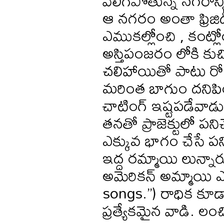
వెలిగిపోతున్న నగరాన్
ఆ నగరం అంతా ఫ్రిజిడీ
ఎముకల్లోంచి , కంట్లో
అస్తిపంజరం లోకి క
చలిహాయితో పాటు రోడ
మరింత బాగుం దనిపిం
చాటింగ్ ఇష్టపడేవాడు. 
తనతో ప్రాజెక్టులో ప
ఎక్కువ భాగం చేసే ప
ఇద్ద రమ్మాయి లున్నా
అమెరికన్ అమ్మాయి ఎప
songs.’’) రాధిక కూడా
ప్రత్యేకమైన వాడి. ల