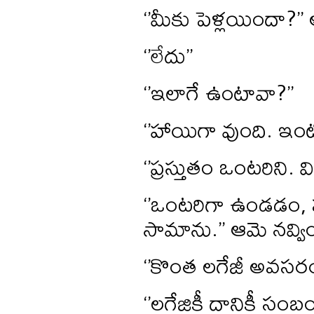
‘’మీకు పెళ్లయిందా?’
‘’లేదు’’
‘’ఇలాగే ఉంటావా?’’
‘’హాయిగా వుంది. ఇంట్లో
‘’ప్రస్తుతం ఒంటరిని.
‘’ఒంటరిగా ఉండడం,
సామాను.’’ ఆమె నవ్విం
‘’కొంత లగేజీ అవసర
‘’లగేజికీ దానికీ సం