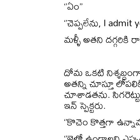
‘’ఏం’’
‘’చెప్పలేను, I admit 
మళ్ళీ అతని దగ్గరికి 
దోమ ఒకటి నిశ్శబ్దంగా 
అతన్ని చూస్తూ లోపలికి
చూశాడతను. సిగరెట్ట
ఇన్ స్పెక్టరు.
‘’కొచెం కొత్తగా ఉన్
‘’జైల్లో ఉండాలని ఎప