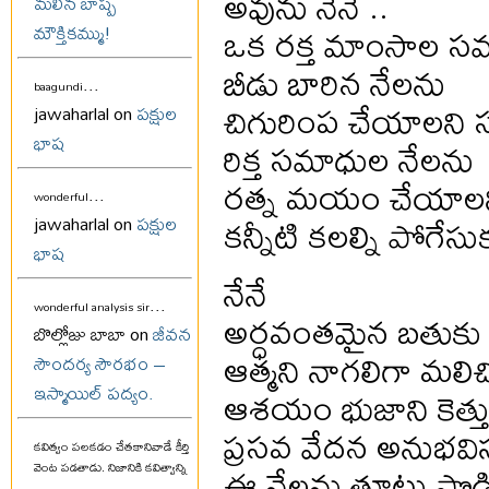
అవును నేనే ..
మలిన బాష్ప
ఒక రక్త మాంసాల 
మౌక్తికమ్ము!
బీడు బారిన నేలను
...
baagundi
చిగురింప చేయాలని స
jawaharlal on
పక్షుల
భాష
రిక్త సమాధుల నేలను
రత్న మయం చేయాలన
...
wonderful
కన్నీటి కలల్ని పోగేస
jawaharlal on
పక్షుల
భాష
నేనే
...
wonderful analysis sir
అర్ధవంతమైన బతుకు చిల
బొల్లోజు బాబా on
జీవన
ఆత్మని నాగలిగా మలిచ
సౌందర్య సౌరభం –
ఆశయం భుజాని కెత్తుకున
ఇస్మాయిల్ పద్యం.
ప్రసవ వేదన అనుభవిస్తు
కవిత్వం పలకడం చేతకానివాడే కీర్తి
ఈ నేలను తూట్లు పొడిచ
వెంట పడతాడు. నిజానికి కవిత్వాన్ని