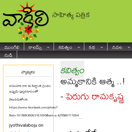
సాహిత్య పత్రిక
ముంగిలి
కాలమ్స్
కవిత్వం
కథ
నవల
నుడి
కవిత్వం
వ్యాఖ్యలు
అమ్మకానికి ఆత్మ ..!
రామసూరి గారి ఈ సిద్ధాంత గ్రంథం
పెరుగు రామకృష్ణ
-
ఇప్పుడు పుస్తకరూపంలో
వెలువడుతోంది.
https://www.facebook.com/photo?
fbid=10159836063161095&set=a.425580711094
...
jyothivalaboju on