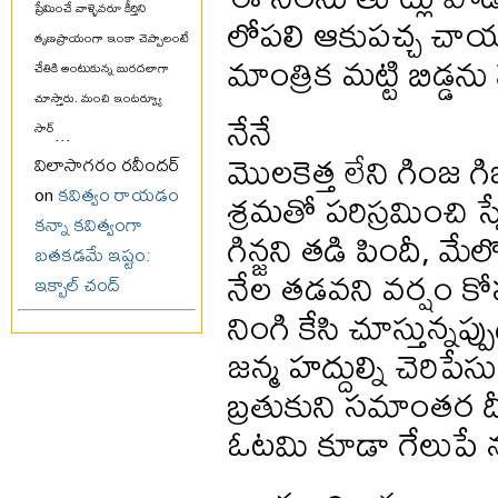
ప్రేమించే వాళ్ళెవరూ కీర్తిని
లోపలి ఆకుపచ్చ చా
తృణప్రాయంగా ఇంకా చెప్పాలంటే
మాంత్రిక మట్టి బిడ్డను 
చేతికి అంటుకున్న బురదలాగా
చూస్తారు. మంచి ఇంటర్వ్యూ
నేనే
సార్
...
మొలకెత్త లేని గింజ గ
విలాసాగరం రవీందర్
శ్రమతో పరిస్రమించి స్
on
కవిత్వం రాయడం
కన్నా కవిత్వంగా
గిన్జని తడి పిందీ, మేల్క
బతకడమే ఇష్టం:
నేల తడవని వర్షం క
ఇక్బాల్ చంద్
నింగి కేసి చూస్తున్నప్ప
జన్మ హద్దుల్ని చెరిపే
బ్రతుకుని సమాంతర దీప
ఓటమి కూడా గేలుపే నను