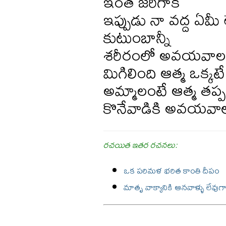
ఇంత జరిగాక
ఇప్పుడు నా వద్ద ఏమీ 
కుటుంబాన్నీ
శరీరంలో అవయవాలన్నీ
మిగిలింది ఆత్మ ఒక్క
అమ్మాలంటే ఆత్మ తప్
కొనేవాడికి అవయవాలు
రచయిత ఇతర రచనలు:
ఒక పరిమళ భరిత కాంతి దీపం
మాతృ వాక్యానికి ఆనవాళ్ళు లేవుగ