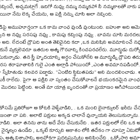
 నవ్విందే, అచ్చమట్లాగే .ఇదిగో నువ్వు నమ్ము నమ్మకపో నీ నమ్మకాలతో నాకు ప
ినా నేను లెక్క చేయను, ఆ పక్షి నన్ను చూసి అలా నవ్వింది.
నుడిపై అముహూర్తంగా ఒక కామ వాంఛ వుండి వుంటుంది. బహుశా అది ఆమెకే
నవ్విన ఆ నవ్వు సరసపు నవ్వు , కామపు కవ్వింపు నవ్వు . బావను చూసి మర
ు అది. లేదంటే ద్రౌపది అంత తెలివైనది కదా ,ఒక మనిషిని అవమానించే న
ుకునే వ్యక్తులెవరూ ఇతరుల ఆత్మ గౌరవాన్ని కించపరచలేరు. మూర్ఖుడు దుర్
ుకున్నాడు. తన స్త్రీ హృదయాన్ని అర్ధం చేసుకోలేని ఆ మూర్ఖుడ్ని ద్రౌప
ిరస శరాఘాతానికి గురై ఎంత అల్లాడి పోయిందో ,ఎంత అవమానపడిందో.
ి నా స్నేహితుడు కలవర పడ్డాడు. “ఏంటిది స్థిమితపడు” అని మందలించాడు
 రాలేదు. పైగా ఆ పక్షిని నా స్వంతం చేసుకోవాలనే భయంకరమైన వ
దలు పెట్టింది. అంతే మా యాత్ర బృందంతో నా ప్రయాణం ఆగిపోయింది. 
కోసమే ప్రతిరోజూ ఆ కోటకి వెళ్ళేవాడిని, . ఒక మంచి బైనాక్యులర్ ఖరీదు
జంతా నా పని. అలాటి పక్షులు అక్కడ చాలానే వున్నాయని తెలుసుకున్నాను. క
 వాడిని. అలా తనను తాను అదే వేరు చేసుకునేది . ఇతర పక్షులలో లేని ఒక అడవి
 లేని నైర్మల్యం ఉండేది , ఒక్కటే కూర్చుని ఆకాశం లోకి తదేకం గా చూస్తూ ఏమ
ఆత్మ విశ్వాసాన్ని అలవోకగా ప్రదర్శిస్తున్నట్లు అనిపించేది . ఒక్కోసారి 