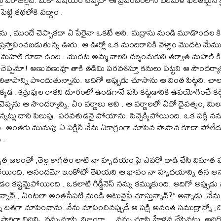
ెట్టి కథలోకి వద్దాం .
్పను , ముందే చెప్పాకదా ఏ పేరైనా ఒకటే అని. మద్రాసు నుండి మూడొందల
డో ప్రస్తావించబడుతున్న ఊరు. ఆ ఊర్లో ఒక మందిరానికి వెళ్లాం మొదట 
హల్ కూడా ఉంది . మొదట అమ్మ వారిని దర్శించుకుని తర్వాత మహల్ కి వె
ెప్పనూ! అణువణువూ తాకి తడిమి పరవశిస్తూ కనులు పట్టని ఆ సౌందర్యాన్
తాపాన్ని పొందుతున్నాను. అదిగో అప్పుడు చూసాను ఆ వింత పిట్టని. చాలా
క్కడ .శత్రువుల రాకని దూరంలో ఉండగానే పసి కట్టడానికి ఉపయోగించే కట
ెప్పను ఆ సౌందర్యాన్ని. ఏం వర్ణాలు అవి . ఆ వర్ణాలలో ఏదో దైవత్వం, మి
 అన్నట్లు దాని పిలుపు. పరవశుడనై పోయాను. పిచ్చెక్కిపోయింది. ఒక పక్షి నన
దు. అంతకు మునుపు ఏ పక్షినీ నేను ఏకాగ్రంగా చూసిన పాపాన కూడా పోలేదు 
 .
ృత జలంతో ,తెల్ల కాగితం లాటి నా హృదయం పై ఎవరో దాడి చేసి విఘాత పర
ింది. ఆనందమో ఇంకోటో తెలియని ఆ భావం నా హృదయాన్ని తన అనంత
డం కష్టమైపోయింది . ఒకలాటి గిడ్డీనెస్ నన్ను కమ్ముకుంది. అదిగో అప్పుడు
్ , ఏంటలా అంతసేపటి నుండి అటువైపే చూస్తున్నావ్?” అన్నాడు. నేను మ
న దిశగా చూపించాను. నేను చూపించినప్పుడే ఆ పక్షి అనంత సముద్రాన్నో ,చ
ి ఒక్కసారిగా విదిల్చి ,నన్నుచూసి ,నిజంగా… నన్ను చూసి హేళన చేసినట్లు