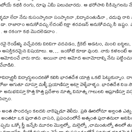
బోయే కథకి రంగు, రూపు ఏమీ పలుచబారదు. ఆ భరోసాని నీకివ్వగలను నే
మా లేదా నేను కుసంస్కారినా సంస్కారినా ,విద్యావంతుడినా , చదువు రాని
డా. రాజారాం అనుకోవచ్చు లేదంటే రిక్షా శరవణన్ అనుకోవచ్చు నీ ఇష్టం. పోనీ
ో . ఆ రకంగా కథ మొదలెడదాం .
 ఇరవై రెండేళ్ళు వచ్చేవరకు విరివిగా చదవడం, క్రికెట్ ఆడటం, మంచి బట్టల
ఆసక్తికరమైన విషయాలు. ఆ…. ఇంకోటి కూడా వుంది. నాకు కళలంటే అత్యంత
మీ ఆమోదించే వారు కాదు. అయినా వారి ఆమోద అనామోదాల్ని నేను పట్టించుకు
ేవాడిని.
ార్థినీ విద్యార్థులందరితో కలిసి భారతదేశ యాత్ర ఒకటి పెట్టుకున్నాం. ద
ో రోజు ఆగుతూ చూస్తూ మళ్ళీ ప్రయాణిస్తూ అట్లా వెళ్ళేవాళ్ళం. భారతదేశ నిజ స
భవిస్తూ కొత్త కొత్త ప్రదేశాల నూత్న వినూత్న గాలులని ఆఘ్రాణిస్తూ వస్త
 వచ్చాం.
్రం అంత సౌందర్యం కలదని నాకెప్పుడూ తెలీదు. ప్రతి ఊరిలోనూ అల్లంత ఎత్త
 అంతటా ఒక పురాతన వాసన, ప్రపంచంలోనే అత్యంత పురాతనులా అనిపి
ను ఒక్కో స్త్రీ ఇన్నేసి మూరల మొల్లల్నో, మల్లెల్నో ,చామంతుల్నో తలలో
విరాజిల్లేది. మీకో విషయం చెప్పేదా ఈ ప్రపంచంలోనే పరిమళ భరితమైన స్త్ర