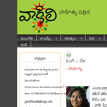
సాహిత్య పత్రిక
ముంగిలి
కాలమ్స్
కవిత్వం
కథ
నుడి
కథ
వ్యాఖ్యలు
నింగి – నేల
సామాన్య
-
రామసూరి గారి ఈ సిద్ధాంత గ్రంథం
ఇప్పుడు పుస్తకరూపంలో
వెలువడుతోంది.
ఎందుకట్లా
https://www.facebook.com/photo?
తెలీనే తె
fbid=10159836063161095&set=a.425580711094
...
నీకేం పని
jyothivalaboju on
, పోనీ ప