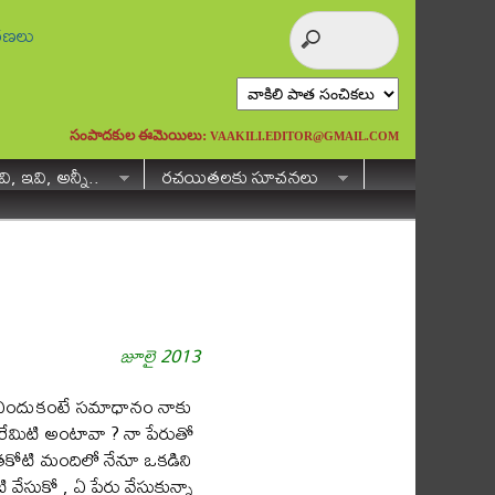
ురణలు
సంపాదకుల ఈమెయిలు:
VAAKILI.EDITOR@GMAIL.COM
ి, ఇవి, అన్నీ..
రచయితలకు సూచనలు
జూలై 2013
లేను. ఎందుకంటే సమాధానం నాకు
 పేరేమిటి అంటావా ? నా పేరుతో
ని శతకోటి మందిలో నేనూ ఒకడిని
ేసుకో , ఏ పేరు వేసుకున్నా