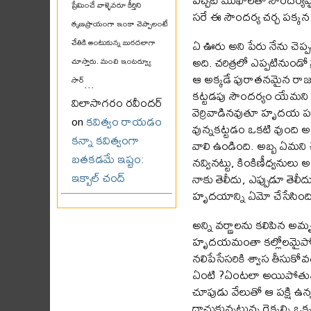
ప్రేమించే వాళ్ళెవరూ కీర్తిని
సరే ఈ సౌందర్య చర్చ పక్కన ప
తృణప్రాయంగా ఇంకా చెప్పాలంటే
ఏ ఊరు అని పేరు నేను చెప
చేతికి అంటుకున్న బురదలాగా
అది. చరిత్రలో ఎప్పటినుం
చూస్తారు. మంచి ఇంటర్వ్యూ
ఆ అక్కడే పురాతనమైన రాజమ
సార్
...
కట్టడపు సౌందర్యం యేమని చ
విలాసాగరం రవీందర్
వెర్రివాడినవుతూ హృదయ పరి
on
కవిత్వం రాయడం
వున్నకట్టడం ఒకటి వుంది అ
కన్నా కవిత్వంగా
వాలి ఉండింది. అబ్బ ఏమని చ
బతకడమే ఇష్టం:
నవ్వినట్టు, కింకిణీధ్వనులు
ఇక్బాల్ చంద్
నాకు తెలీదు, ఎప్పుడూ తెలీ
హృదయాన్ని ఏమో చేసేసింది
అన్ని వర్ణాలను కలిపిన అమ
హృదయమంతా కల్లోలమైపోయ
నలిపేసేసరికి శ్వాస తీసుకోవ
ఏంటి ?ఏంటలా అయిపోతున్నావ
చూపుడు వేలుతో ఆ పక్షి ఉన్
దాచుకున్నట్లున్న రెక్కల్న