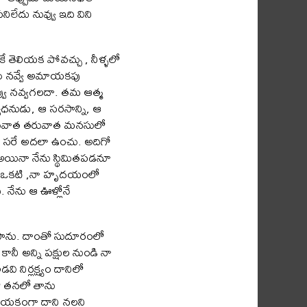
నిలేదు నువ్వు ఇది విని
 తెలియక పోవచ్చు , నీళ్ళలో
దలు నవ్వే అమాయకపు
వ్వు నవ్వగలదా. తమ ఆత్మ
యోధనుడు, ఆ సరసాన్ని, ఆ
ది తరువాత తరువాత మనసులో
 సరే అదలా ఉంచు. అదిగో
. అయినా నేను స్థిమితపడనూ
ాంఛఒకటి ,నా హృదయంలో
నేను ఆ ఊళ్లోనే
 చేసాను. దాంతో సుదూరంలో
ానీ అన్ని పక్షుల నుండి నా
 నిర్లక్ష్యం దానిలో
ిటో తనలో తాను
అమాయకంగా దాని నల్లని