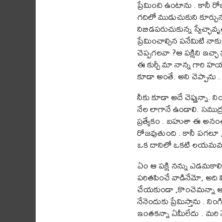
ప్రేమించి ఉంటాను . కానీ ర
గదిలో ముడుచుకుని కూర్చున్
నిబిడపరుచుకున్న స్వేచ్ఛా
ప్రేమించాల్సిన పనేమిటి నాక
చెప్పగలవా ?ఆ పక్షిని ఇచ్ఛా 
ఈ కుర్చీ మా నాన్న గారి హయా
కూడా అంతే. అని చెప్పాను .
నీకు కూడా అదే చెప్తున్నా.
నేల లాగానే ఉండాలి. సముద్రప
ప్రత్యేకం . బహుశా ఈ అనం
రోజవుతుంది . కానీ పగలూ ,రా
ఒక దానిలో ఒకటి లయమవకనే
ఏం ఆ పక్షి నన్ను ఎడమకాలి
పరితపించే వాడినేమో, అది 
చేయకుండా ,కొంచెమన్నా ఆత్
నేనెందుకు ప్రేమిస్తాను . నిం
ఇంతకన్నా ఏమీలేదు . మర