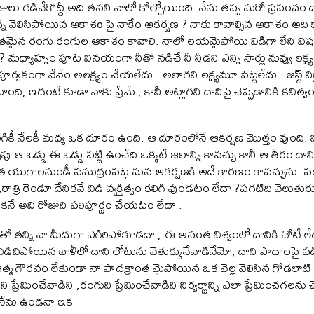
ోజులు గడిచేకొద్దీ అది తనని నాలో కోల్పోయింది. నేను తప్ప మరో ప్రపంచం
న వెలిసిపోయిన ఆకాశo పై నాకేం ఆకర్షణ ? నాకు కావాల్సిన ఆకాశం అది కాద
వృతమైన రంగు రంగుల ఆకాశం కావాలి. నాలో లయమైపోయి విడిగా లేని విషయా
ు? మధ్యాహ్నం పూట వినయంగా నీతో నడిచే నీ నీడని ఎన్ని సార్లు నువ్వు లక్ష్య
పూర్వకంగా నేనేం అలక్ష్యం చేయలేదు . అలాగని లక్ష్యమూ పెట్టలేదు . జస్ట్ నిర్
ంది, ఇదంటే కూడా నాకు ప్రేమే , కానీ అట్లాగని దానిపై చెప్పడానికి కవిత్వం
 నింగికీ నేలకీ మధ్య ఒక దూరం ఉంది. ఆ దూరంలోనే ఆకర్షణ మొత్తం వుంది. ని
ు ఆ ఒడ్డు ఈ ఒడ్డు పట్టి ఉంచేది ఒక్కటే జలాన్ని కావచ్చు కానీ ఆ తీరం దాని
త యుగాలనుండీ సముద్రంపట్ల మన ఆకర్షణకి అదే కారణం కావచ్చును. పగల
త్రి రెండూ దేనికవే విడి వ్యక్తిత్వం కలిగి వుండటం లేదా ?పగటిది వెలుతురు
 అవి రోజుని పరిపూర్ణం చేయటం లేదా .
తో తన్ని నా మీదుగా ఎగిరిపోకూడదా , ఈ అనంత విశ్వంలో దానికి చోటే లే
విడిచిపోయిన ఖాళీలో దాని లోటును వెతుక్కునేవాడినేమో, దాని పాదాలపై 
మ గౌరవం లేకుండా నా పాదక్రాంత మైపోయిన ఒక వెల్ల వెలిసిన గోడలాటి ఆ పక
గిని ప్రేమించేవాడిని ,రంగుని ప్రేమించేవాడిని నిర్వర్ణాన్ని ఎలా ప్రేమించగలను
ి నేను ఉండనా ఇక …