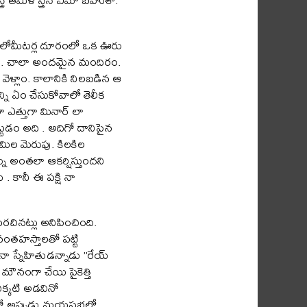
 కిలోమీటర్ల దూరంలో ఒక ఊరు
మేము. చాలా అందమైన మందిరం.
ళ్లాం. కాలానికి నిలబడిన ఆ
ని ఏం చేసుకోవాలో తెలీక
 ఎత్తుగా మినార్ లా
్టడం అది . అదిగో దానిపైన
లమిల మెరుపు. కిలకిల
్ను అంతలా ఆకర్షిస్తుందని
. కానీ ఈ పక్షి నా
చినట్లు అనిపించింది.
హస్తాలతో పట్టి
 నా స్నేహితుడన్నాడు ”రేయ్
ౌనంగా చేయి పైకెత్తి
ిక్కటి అడవినో
, అదిగో అప్పుడు మయసభలో