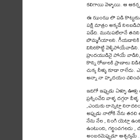
కలిగాయి వెళ్ళాయి. ఆ ఆకర
ఈ ఝంఝ లొ పడి కొట్టుకుపోత
పక్షి మాత్రం అక్కడే నిలబ
పడేది. మునుపటిలానే తనని ప్
బొమ్మగీయాలని. గీయడానికి 
విసిరికొట్టి వెళ్ళిపోయేవ
హ్రుదయుడినై పోయే వాడిని,
కొన్ని రోజులకి ప్రాణాలు విడ
చుక్క నీళ్ళు కూడా రాలేద
అన్నా నా హృదయం చలించల
ఇదిగో ఇప్పుడు ఏళ్ళూ ఊళ్లు
ప్రశ్నించేది వాళ్ళ దగ్గరా వ
,ఎందుకు దాన్నట్లా నిరాదర
అప్పుడు నాలోకి నేను తరచి 
నేను నేల , నింగి యెట్లా
ఉంటుంది, గర్జించగలదు , చ
అంబరమెప్పుడూ ఆశ్చర్యమే . బ