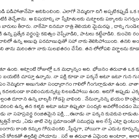
ి పడిపోతానేమో అనిపించింది. ఎలాగో నెమ్మదిగా దిగి అప్పటికప్పుడే ఒక క
టికి తెచ్చేశాను. ఆ విషయాన్ని నా స్నేహితులకు చుట్టాలకు పక్కాలకు సగ
ి బారులు తీరారు. నాకేమో దినమూ రాత్రి తెలియని మైమరపు , దాన్ని గుండె
ి ఉన్న ప్రత్యేక వర్ణంపై కవిత్వం చెప్పేవాడిని, పాటలు కట్టేవాడిని. కుంచెని 
్షి దానిలో ఉన్న అణువు పరమాణువుతో సహా నాకు తెలిసిపోయింది. తనని అంత
ి తాను మరింతగా నాకు సులభతరం చేసేది. తన లోలోపలి వర్ణాలను కూడా వ
తూ ఉంది. అట్లాంటి రోజుల్లో ఒక మధ్యాన్నం అది. భోజనం తరువాత ఒక కు
ుని బయటికి చూస్తూ ఉన్నాను. నా పక్షి కూడా నా పక్కనే అటూ ఇటూ గున 
ం నెమ్మదిగా అణుగుతూ సంధ్యారాగం గాలిలో గింగుర్లాడుతూ ఉంది. వా
ని కదలకుండా కావలించుకున్నట్లు నిలబడిపోయి ఉంది. అదిగో అప్పుడు ఎ
లంత దూరాన ఉన్న బాల్కనీ గోడపై వాలింది . నేనున్నానన్న భయం కొంతైనా 
రించి ఉన్న తన కళ్ళని అటూ ఇటూ తిప్పుతూ సంధ్యని అవలోకించడం మొదలు
డు నా సహస్రవర్ణ రంజితమైన పక్షి…ఈనాడు నా పక్కన కువకువ లాడుతున
ఉత్తుత్తినే కాదు ,ఏడు తాటి చెట్ల ప్రమాణంతో సముద్రపు అల లేస్తే ఎట్లా వు
ంగారు కాంతి కన్నుల గోరువంకని ,స్వేచ్ఛగా, హాయిగా నా ఎదుట కూర్చున
ాలనే కోరికతో తల్లడిల్లి పోయాను . సరే ఆ తరువాత ఏమైంది అంటారా, అల