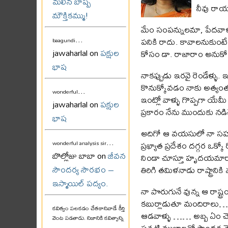
మలిన బాష్ప
నీవు రాయ
మౌక్తికమ్ము!
మేం సంపన్నులమా, పేదవాళ్ళ
...
పనికి రాదు. కావాలనుకుంటే 
baagundi
jawaharlal on
పక్షుల
కోసం డా. రాజారాం అనుక
భాష
నాకప్పుడు ఇరవై రెండేళ్ళు.
కొనుక్కోవడం నాకు అత్యంత 
...
wonderful
ఇంట్లో వాళ్ళు గొప్పగా యే
jawaharlal on
పక్షుల
ప్రకారం నేను ముందుకు నడిచ
భాష
అదిగో ఆ వయసులో నా సహవిద్య
...
ప్రఖ్యాత ప్రదేశం దగ్గర ఒక్క
wonderful analysis sir
బొల్లోజు బాబా on
జీవన
నిండా చూస్తూ హృదయమారా అను
సౌందర్య సౌరభం –
తిరిగి తమిళనాడు రాష్ట్రానికి
ఇస్మాయిల్ పద్యం.
నా పొరుగునే వున్న ఆ రాష్ట
కబుర్లాడుతూ మందిరాలు…
కవిత్వం పలకడం చేతకానివాడే కీర్తి
ఆడవాళ్ళు …… అబ్బ ఏం చెప్ప
వెంట పడతాడు. నిజానికి కవిత్వాన్ని
పచ్చటి ముఖాలతో సౌందర్యమై 