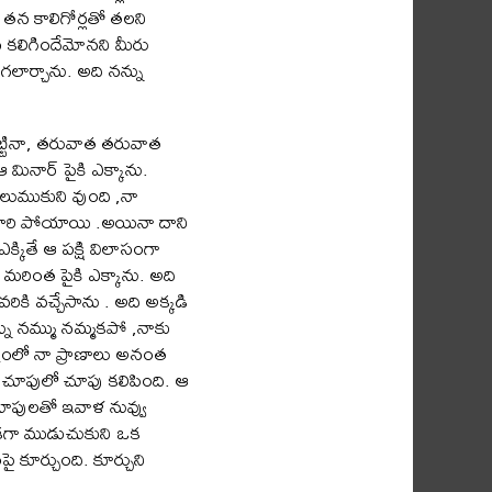
తన కాలిగోర్లతో తలని
్రమ కలిగిందేమోనని మీరు
గలార్చాను. అది నన్ను
్టినా, తరువాత తరువాత
మినార్ పైకి ఎక్కాను.
అలుముకుని వుంది ,నా
ు కారి పోయాయి .అయినా దాని
్కితే ఆ పక్షి విలాసంగా
ంచి మరింత పైకి ఎక్కాను. అది
వరికి వచ్చేసాను . అది అక్కడి
్ను నమ్ము నమ్మకపో ,నాకు
ముషంలో నా ప్రాణాలు అనంత
ా చూపులో చూపు కలిపింది. ఆ
చూపులతో ఇవాళ నువ్వు
్దికగా ముడుచుకుని ఒక
ై కూర్చుంది. కూర్చుని