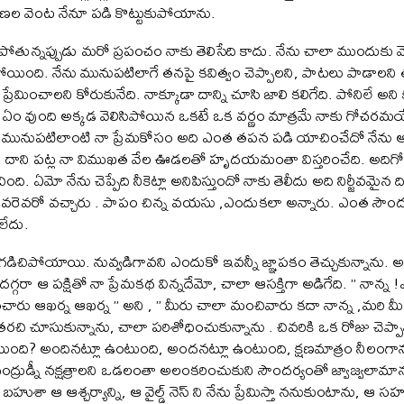
్షణల వెంట నేనూ పడి కొట్టుకుపోయాను.
ున్నప్పుడు మరో ప్రపంచం నాకు తెలిసేది కాదు. నేను చాలా ముందుకు వె
డిపోయింది. నేను మునుపటిలాగే తనపై కవిత్వం చెప్పాలని, పాటలు పాడాల
రేమించాలని కోరుకునేది. నాక్కూడా దాన్ని చూసి జాలి కలిగేది. పోనిలే అని 
ఏం వుంది అక్కడ వెలిసిపోయిన ఒకటే ఒక వర్ణం మాత్రమే నాకు గోచరమయ్యే
ాడిని. మునుపటిలాంటి నా ప్రేమకోసం అది ఎంత తపన పడి యాచించేదో నేను 
 దాని పట్ల నా విముఖత వేల ఊడలతో హృదయమంతా విస్తరించేది. అదిగో అప్
ిచింది. ఏమో నేను చెప్పేది నీకెట్లా అనిపిస్తుందో నాకు తెలీదు అది నిర్జీవమై
ు. ఎవరెవరో వచ్చారు . పాపం చిన్న వయసు ,ఎందుకలా అన్నారు. ఎంత సౌం
ేదు.
 గడిచిపోయాయి. నువ్వడిగావని ఎందుకో ఇవన్నీ జ్ఞాపకం తెచ్చుకున్నాను. అ
ీళ్ళ దగ్గరా ఆ పక్షితో నా ప్రేమకథ విన్నదేమో, చాలా ఆసక్తిగా అడిగేది. ” నాన
ించారు ఆఖర్న ఆఖర్న ” అని , ” మీరు చాలా మంచివారు కదా నాన్న ,మరి మీ 
తరచి చూసుకున్నాను, చాలా పరిశోధించుకున్నాను . చివరికి ఒక రోజు చెప్పా
 ఉంటుంది? అందినట్లూ ఉంటుంది, అందనట్లూ ఉంటుంది, క్షణమాత్రం నీలంగ
ంద్రుడ్నీ నక్షత్రాలని ఒడలంతా అలంకరించుకుని సౌందర్యంతో జ్వాజ్వలామ
హుశా ఆ ఆశ్చర్యాన్ని, ఆ వైల్డ్ నెస్ ని నేను ప్రేమిస్తా ననుకుంటాను, ఆ సహస