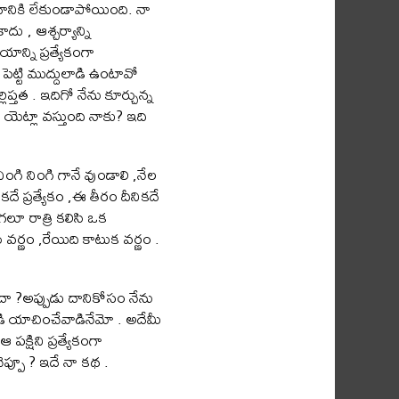
 దానికి లేకుండాపోయింది. నా
ు , ఆశ్చర్యాన్ని
న్ని ప్రత్యేకంగా
 పెట్టి ముద్దులాడి ఉంటావో
లిప్తత . ఇదిగో నేను కూర్చున్న
 యెట్లా వస్తుంది నాకు? ఇది
ంగి నింగి గానే వుండాలి ,నేల
కదే ప్రత్యేకం ,ఈ తీరం దీనికదే
ూ రాత్రి కలిసి ఒక
 వర్ణం ,రేయిది కాటుక వర్ణం .
దా ?అప్పుడు దానికోసం నేను
పడి యాచించేవాడినేమో . అదేమీ
్షిని ప్రత్యేకంగా
 చెప్పూ ? ఇదే నా కథ .