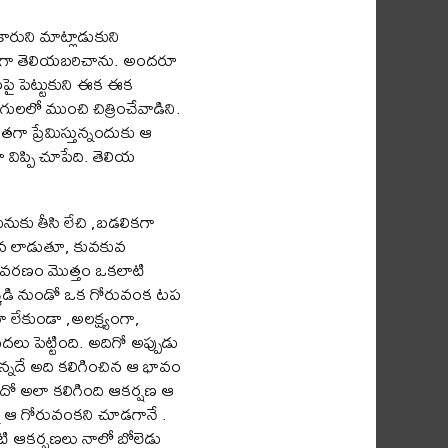
ారుని మాట్లాడుకుని
ర్వంగా తెలియబరిచాను. అందరూ
లపై పెట్టుకుని ఈక ఈక
రంగులలో ముంచి చిత్రించేవాడిని.
గా ప్రేమిస్తున్నందుకు ఆ
ిప్పి చూపేది. తెలియ
నుకు తీసి లేచి ,బడలికగా
గున లాడుతూ, కువకువ
తావరణం మొత్తం ఒకలాటి
క్కడి నుండో ఒక గోరువంక టప
లేకుండా ,అలక్ష్యంగా,
 పెట్టింది. అదిగో అప్పుడు
్నదే అది కలిగించిన ఆ భావం
ంటుందో అలా కలిగింది ఆకర్షణ ఆ
్న ఆ గోరువంకని చూడగానే .
ాటి ఆకర్షణలు నాలో బోలెడు