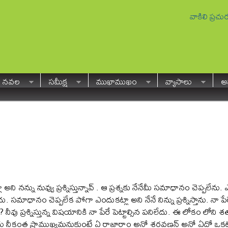
వాకిలి ప్రచ
నవల
సమీక్ష
ముఖాముఖం
వ్యాసాలు
అవ
 అని నన్ను నువ్వు ప్రశ్నిస్తున్నావ్ . ఆ ప్రశ్నకు నేనేమీ సమాధానం చెప్ప
లీదు. సమాధానం చెప్పలేక పోగా ఎందుకట్లా అని నేనే నిన్ను ప్రశ్నిస్తాను. నా
 ? నీవు ప్రశ్నిస్తున్న విషయానికి నా పేరే పెట్టాల్సిన పనిలేదు. ఈ లోకం లో
ేరు నీకంత ప్రాముఖ్యమనుకుంటే ఏ రాజారాం అనో శరవణన్ అనో ఏదో ఒకటి వ