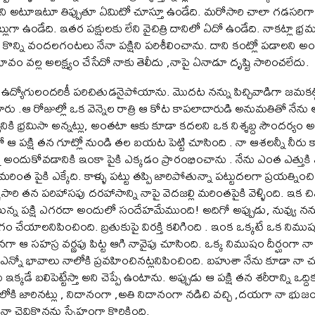
ి అటూఇటూ తిప్పుతూ ఏమిటో చూస్తూ ఉండేది. మరోసారి చాలా గడసరిగా 
నట్లుగా ఉండేది. ఇతర పక్షులకు లేని వైచిత్రి దానిలో ఏదో ఉండేది. నాకట్లా భ
దు. కొన్ని వందలగంటలు నేనా పక్షిని పరిశీలించాను. దాని కంట్లో పడాలని అం
స్వభావం వల్ల అలక్ష్యం చేసేదో నాకు తెలీదు ,నాపై ఏనాడూ దృష్టి సారించలేదు.
ఉద్యోగులందరికీ పరిచితుడనైపోయాను. మొదట నన్ను పిచ్చివాడిగా జమకట
ు .ఆ రోజుల్లో ఒక వెన్నెల రాత్రి ఆ కోట కాపలాదారుడి అనుమతితో నేను ఆ 
ానికి భ్రమిసా అన్నట్లు, అంతటా ఆకు కూడా కదలని ఒక నిశ్శబ్ద సౌందర్యం 
 ఆ పక్షి తన గూట్లో నుండి తల బయట పెట్టి చూసింది . నా ఆశలన్నీ నీర
 అందుకోవడానికి ఇంకా పైకి ఎక్కడం ప్రారంభించాను . నేను ఎంత ఎత్తుకి ఎక
లు మరింత పైకి ఎక్కేది. కాళ్ళు పట్టు తప్పి జారిపోతున్నా పట్టుదలగా ప్రయత్ని
ఒక్కసారి తన పరిహాసపు దరహాసాన్ని నాపై వెదజల్లి మరింతపైకి వెళ్ళింది. ఇక చి
లున్న పక్షి ఎగరదా అందులో సందేహమేముంది! అదిగో అప్పుడు, నువ్వు నన
యాగం చేయాలనిపించింది. బ్రతుకుపై విరక్తి కలిగింది . ఇంక ఒక్కటే ఒక ని
ా ఆ సహస్ర వర్ణపు పిట్ట ఆగి నావైపు చూసింది. ఒక్క నిముషం దీర్ఘంగా న
్నో భావాలు నాలోకి ప్రవహించినట్లనిపించింది. బహుశా నేను కూడా నా 
కడే బలిపెట్టేస్తా అని చెప్పే ఉంటాను. అప్పుడు ఆ పక్షి తన శరీరాన్ని ఒద
ె లోకి జారినట్లు , నిదానంగా ,అతి నిదానంగా నడిచి వచ్చి ,దయగా నా భుజంప
నా చెవికొనను స్నేహంగా కొరికింది.