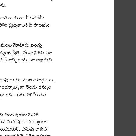
ను.
 వాడినా కూడా నీ కథకేమీ
 ప్రస్తుతానికి నీ సౌలభ్యo
ు, మంచి మోటారు బండ్లు
 ప్రీతి. ఈ నా ప్రీతిని మా
నేవాడ్ని కాదు. నా అభిరుచి
ాదాపు రెండు నెలల యాత్ర అది.
ౌందర్యాన్ని నా రెండు కన్నుల
ున్నాను. అటు తిరిగి ఇటు
ున తలలెత్తి ఆకాశంతో
ంచే మనుషులు,ముఖ్యంగా
 తురుముకుని, పసుపు రాసిన
ీ తమిళ స్త్రీనే ఏమో బహుశా.