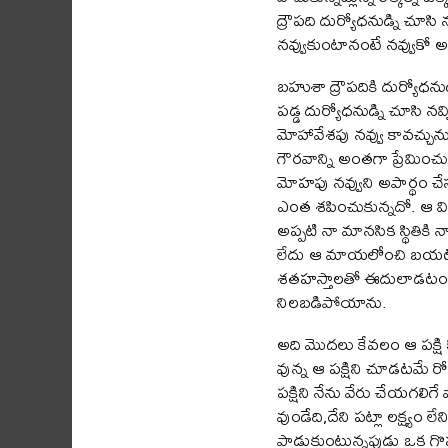
ద్రౌపది దుర్యోధనుడ్ని చూసి
నవ్వుకుంటానంటే నవ్వుకో అయ
బహుశా ద్రౌపదికి దుర్యోధ
పడ్డ దుర్యోధనుడ్ని చూసి 
మోహావేశపు నవ్వు కావచ్చున
గౌరవాన్ని అంతగా ప్రేమించ
మోహపు నవ్వుని అపార్థం చేస
ఎంత శపించుకున్నదో. ఆ వ
అప్పటి నా మానసిక స్థితిక
లేదు ఆ మాయలోంచి బయటకీ
శతహస్తాలతో ఈదులాడటం మొ
నిలబడిపోయాను.
అది మొదలు కేవలం ఆ పక్షి 
వున్న ఆ పక్షిని చూడటమే రో
పక్షిని నేను వేరు చేయగలిగే
వుండేది,దేని పట్లా లక్ష్యం
పాడుకుంటున్నపుడు ఒక గొప్ప 