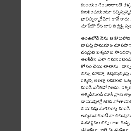
మిరియం గింజలలాంటి కళ్ళన
విదిలించుకుంటూ కవ్విస్తున్
భావిస్తున్నారేమో! కానే కా
చూసేదో లేక దాని నిర్లక్ష్య 
అంతలోనే నేను ఆ కోటలోని 
నాపట్ల సానుభూతి చూపసాగార
చంద్రుని విశ్వరూప సౌందర్య
అలికిడిని ఎలా గమనించిందో
కోసం చేయి చాచాను . దాన్ని
నన్ను చూస్తూ, కవ్విస్తున్నట్
రెక్కల్ని అలల్లా విదిలించి 
నుండి ఎగిరిపోగలదు. రెక్క
అక్కడినుండి దూకి ప్రాణ త్
వాయువుల్లో కలిసి పోతాయనగ
నయనపు మేళవింపు నుండి ఎన
లభ్యమవకుంటే నా తనువును ఇక్
మహార్ణవం చిన్ని గాజు కుప్ప
నెమ్మదిగా, అతి మృదువుగా, 