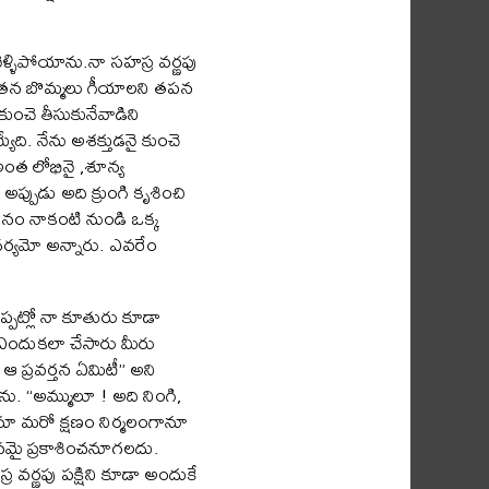
ళ్ళిపోయాను.నా సహస్ర వర్ణపు
ని తన బొమ్మలు గీయాలని తపన
కుంచె తీసుకునేవాడిని
ది. నేను అశక్తుడనై కుంచె
అంత లోభినై ,శూన్య
పుడు అది క్రుంగి కృశించి
న దినం నాకంటి నుండి ఒక్క
దర్యమో అన్నారు. ఎవరేం
ప్పట్లో నా కూతురు కూడా
్న !ఎందుకలా చేసారు మీరు
ఆ ప్రవర్తన ఏమిటీ” అని
ను. “అమ్ములూ ! అది నింగి,
ానూ మరో క్షణం నిర్మలంగానూ
ానమై ప్రకాశించనూగలదు.
్ర వర్ణపు పక్షిని కూడా అందుకే