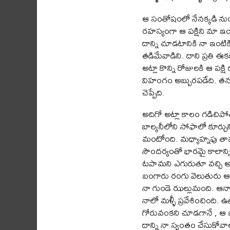
ఆ సంతోషంలో నేనక్కడి నుండ
రహస్యంగా ఆ పక్షిని మా ఇం
దాన్ని చూడటానికి నా ఇంటిక
తడిమేవాడిని. దాని ప్రతి ఈకక
అట్లా కొన్ని రోజులకి ఆ పక
విహంగం అబ్బురపడేది. తనన
చెప్పేది.
అదిగో అట్లా కాలం గడిచిపో
బాల్కనీలోని సోఫాలో కూర్చ
మంటోంది. మధ్యాహ్నపు తాప
సౌందర్యంతో భారమై కాలాన్
టపామని ఎగురుతూ వచ్చి అల్
బంగారు రంగు వెలుతురు ఆవ
నా గుండె ఝల్లుమంది. ఆనా
నాలో మళ్ళీ ప్రవేశించింది. 
గోరువంకని చూడగానే , ఆ బ
దాన్ని నా స్వంతం చేసుకోవ