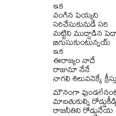
ఇక
వంగిన పెయ్యని
సరిచేసుకునుడే సరి
మట్టిని ముద్దాడిన పె
బిగుసుకుంటున్నయ్
ఇక
ఈరాజ్యం నాదే
రాజునూ నేనే
నాగలి శిలువనెక్కే క్రీస
మౌనంగా వుండలేనం
మాబతుకుల్ని రోడ్డుకీడ్
రాజనీతిని రోడ్డునేయ