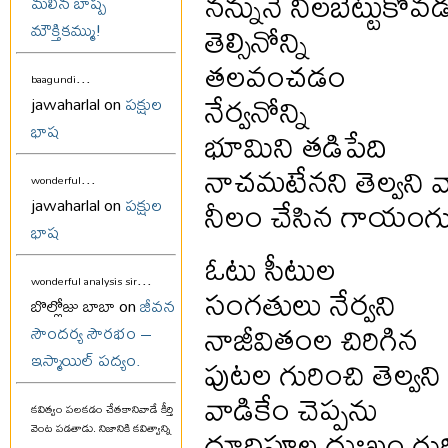
నన్నునే నిలబెట్టుకోవ
మలిన బాష్ప
తెల్సినోన్ని
మౌక్తికమ్ము!
తలవంచడం
...
baagundi
నేర్వనోన్ని
jawaharlal on
పక్షుల
భాష
భూమిని తడిపేది
నాచమటేనని తెల్వని వా
...
wonderful
నీలం చేసిన గాయంగు
jawaharlal on
పక్షుల
భాష
ఓటు సీటుల
...
wonderful analysis sir
సంగతులు నేర్వని
బొల్లోజు బాబా on
జీవన
నాజీవితంల చిరిగిన
సౌందర్య సౌరభం –
పుటల గురించి తెల్వని
ఇస్మాయిల్ పద్యం.
వాడికేం చెప్పను
కవిత్వం పలకడం చేతకానివాడే కీర్తి
దూదిపూల దుఃఖం గుర
వెంట పడతాడు. నిజానికి కవిత్వాన్ని