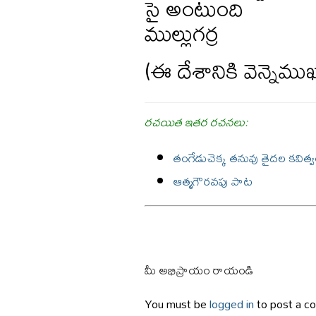
సై అంటుంది
ముల్లుగర్ర
(ఈ దేశానికి వెన్నెమ
రచయిత ఇతర రచనలు:
తంగేడుచెక్క తనువు తైదల కవిత్
ఆత్మగౌరవపు పాట
మీ అభిప్రాయం రాయండి
You must be
logged in
to post a c