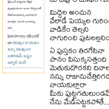
ప్రేమించే వాళ్ళెవరూ కీర్తిని
మిద్దెల అంచున
తృణప్రాయంగా ఇంకా చెప్పాలంటే
చేతికి అంటుకున్న బురదలాగా
వేలాడే పెయ్యల గురించ
చూస్తారు. మంచి ఇంటర్వ్యూ
వాడికేం తెల్సని
సార్
...
నాగురించి పుటలల్లన
విలాసాగరం రవీందర్
on
కవిత్వం రాయడం
ఏ పుస్తకం తిరగేసినా
కన్నా కవిత్వంగా
పానం పిసుక్కసత్తంది
బతకడమే ఇష్టం:
ఇక్బాల్ చంద్
మెతుకుదొరకని దినా
నన్ను రాజునుచేత్తిర
నాయకుల్లారా
మీకు పుట్టగతులుండవ
నేను మేడిపట్టకపోతే