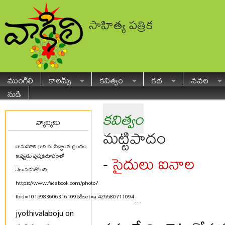
సాహిత్య పత్రిక
ముంగిలి
కాలమ్స్
కవిత్వం
కథ
నవల
నుడి
కవిత్వం
వ్యాఖ్యలు
మట్టిపాదం
రామసూరి గారి ఈ సిద్ధాంత గ్రంథం
సైదులు ఐనాల
-
ఇప్పుడు పుస్తకరూపంలో
వెలువడుతోంది.
https://www.facebook.com/photo?
fbid=10159836063161095&set=a.425580711094
...
jyothivalaboju on