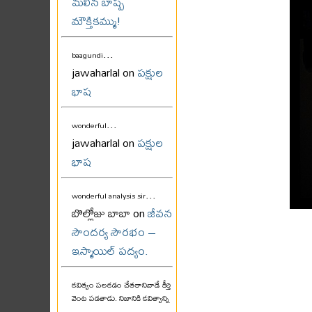
మలిన బాష్ప
మౌక్తికమ్ము!
...
baagundi
jawaharlal on
పక్షుల
భాష
...
wonderful
jawaharlal on
పక్షుల
భాష
...
wonderful analysis sir
బొల్లోజు బాబా on
జీవన
సౌందర్య సౌరభం –
ఇస్మాయిల్ పద్యం.
కవిత్వం పలకడం చేతకానివాడే కీర్తి
వెంట పడతాడు. నిజానికి కవిత్వాన్ని