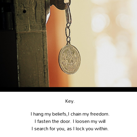
Key.
I hang my beliefs,I chain my freedom.
I fasten the door. I loosen my will
I search for you, as I lock you within.