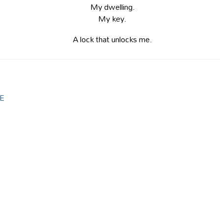
My dwelling.
My key.
A lock that unlocks me.
E