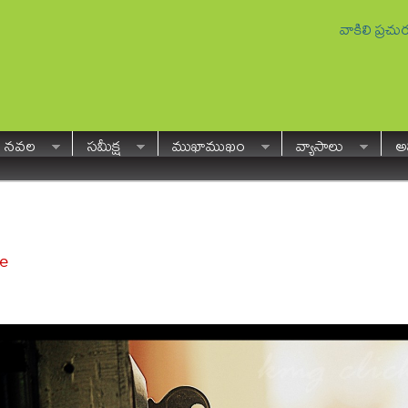
వాకిలి ప్రచ
నవల
సమీక్ష
ముఖాముఖం
వ్యాసాలు
అవ
e