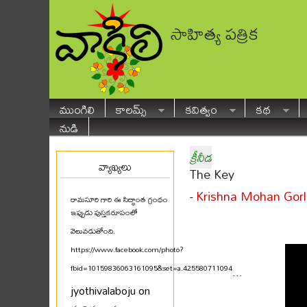
సాహిత్య పత్రిక
ముంగిలి
కాలమ్స్
కవిత్వం
కథ
నుడి
క్రీనీడ
వ్యాఖ్యలు
The Key
Krishna Mohan Gorl
-
రామసూరి గారి ఈ సిద్ధాంత గ్రంథం
ఇప్పుడు పుస్తకరూపంలో
వెలువడుతోంది.
https://www.facebook.com/photo?
fbid=10159836063161095&set=a.425580711094
...
jyothivalaboju on