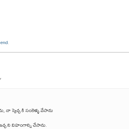
 end.
y
ను, నా స్వెచ్చ కి సంకెళ్ళు వేసాను
్చ ని విహంగాన్ని చేసాను.