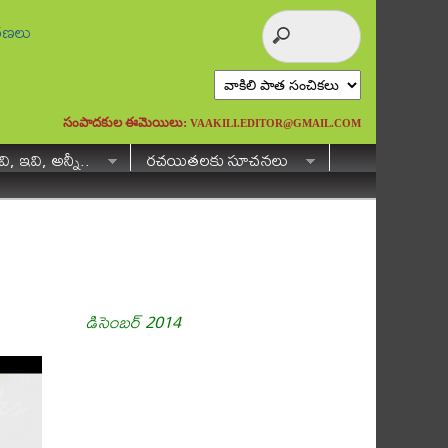
ురణలు
సంపాదకుల ఈమెయిలు:
VAAKILI.EDITOR@GMAIL.COM
ి, ఇవి, అన్నీ..
రచయితలకు సూచనలు
డిసెంబర్ 2014