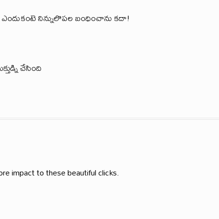
, ఎందుకంటె నిన్నులొపల బంధించాను కదా!
తుడ్ని చేసింది
ore impact to these beautiful clicks.