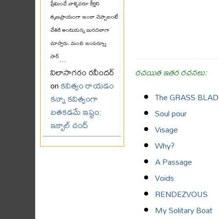
ప్రేమించే వాళ్ళెవరూ కీర్తిని
తృణప్రాయంగా ఇంకా చెప్పాలంటే
చేతికి అంటుకున్న బురదలాగా
చూస్తారు. మంచి ఇంటర్వ్యూ
సార్
...
రచయిత ఇతర రచనలు:
విలాసాగరం రవీందర్
on
కవిత్వం రాయడం
The GRASS BLAD
కన్నా కవిత్వంగా
బతకడమే ఇష్టం:
Soul pour
ఇక్బాల్ చంద్
Visage
Why?
A Passage
Voids
RENDEZVOUS
My Solitary Boat