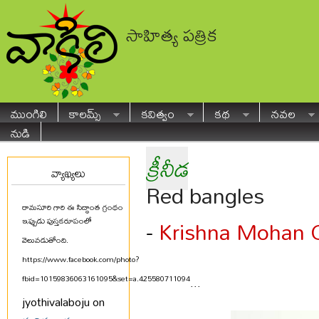
సాహిత్య పత్రిక
ముంగిలి
కాలమ్స్
కవిత్వం
కథ
నవల
నుడి
క్రీనీడ
వ్యాఖ్యలు
Red bangles
రామసూరి గారి ఈ సిద్ధాంత గ్రంథం
Krishna Mohan 
-
ఇప్పుడు పుస్తకరూపంలో
వెలువడుతోంది.
https://www.facebook.com/photo?
fbid=10159836063161095&set=a.425580711094
...
jyothivalaboju on