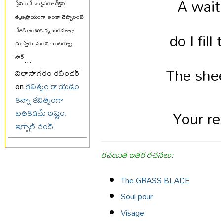
A wait
ప్రేమించే వాళ్ళెవరూ కీర్తిని
తృణప్రాయంగా ఇంకా చెప్పాలంటే
చేతికి అంటుకున్న బురదలాగా
do I fi
చూస్తారు. మంచి ఇంటర్వ్యూ
సార్
...
The shee
విలాసాగరం రవీందర్
on
కవిత్వం రాయడం
కన్నా కవిత్వంగా
Your r
బతకడమే ఇష్టం:
ఇక్బాల్ చంద్
రచయిత ఇతర రచనలు:
The GRASS BLADE
Soul pour
Visage