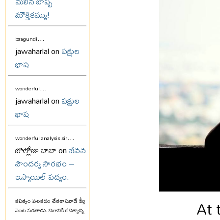
మలిన బాష్ప
మౌక్తికమ్ము!
...
baagundi
jawaharlal on
పక్షుల
భాష
...
wonderful
jawaharlal on
పక్షుల
భాష
...
wonderful analysis sir
బొల్లోజు బాబా on
జీవన
సౌందర్య సౌరభం –
ఇస్మాయిల్ పద్యం.
At 
కవిత్వం పలకడం చేతకానివాడే కీర్తి
వెంట పడతాడు. నిజానికి కవిత్వాన్ని