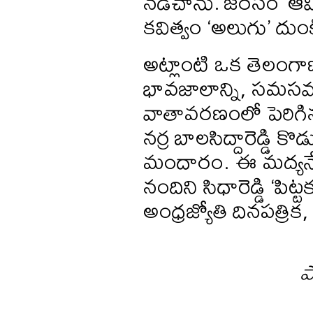
నడిచాను.’జరసం’ ఆవ
కవిత్వం ‘అలుగు’ దుం
అట్లాంటి ఒక తెలంగా
భావజాలాన్ని, సమసమా
వాతావరణంలో పెరిగిన
నర్ర బాలసిద్దారెడ్డి 
మందారం. ఈ మద్యనే క
నందిని సిధారెడ్డి ‘పిట
అంధ్రజ్యోతి దినపత్రిక, 
ప