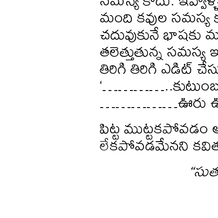
మంది కవుల సమస్య కూ
చదువుకునే భాషకు మ
తలెత్తుతున్న సమస్య
తిరిగి తిరిగి ఎడిట్
‘…………..కుటుంబం 
……………ఊరు ఊరోలె
పిట్ట ముట్టకపోవడం 
లేకపోవడమేనని కవిత
“సుత