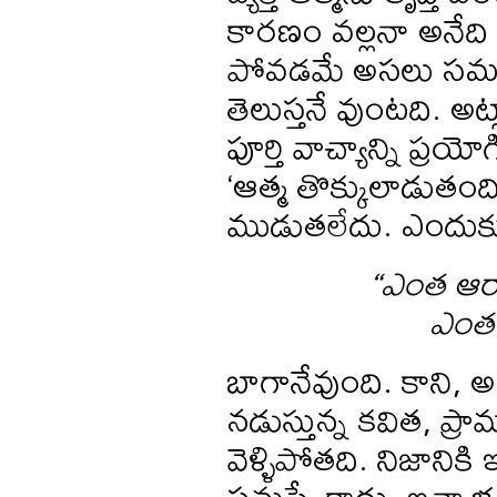
కారణం వల్లనా అనేది అ
పోవడమే అసలు సమస్
తెలుస్తనే వుంటది. అట్
పూర్తి వాచ్యాన్ని ప్ర
‘ఆత్మ తొక్కులాడుతంద
ముడుతలేదు. ఎందుకు
“ఎంత ఆరా
ఎంత 
బాగానేవుంది. కాని,
నడుస్తున్న కవిత, ప్
వెళ్ళిపోతది. నిజానిక
సమస్యే కాదు. ఇవ్వాళ్