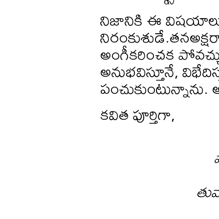
నిజానికి ఈ విషయాలు 
నిరంకుశుడే.తనఅక్షర
అంగీకరించక పోవచ్చు
అనుభవిస్తూనే, విభేద
పంచుకుంటున్నాను. అయి
కవిత పూర్తిగా,
తువ్