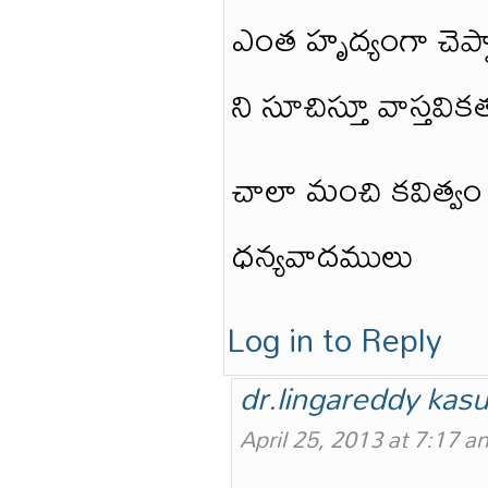
ఎంత హృద్యంగా చెప్
ని సూచిస్తూ వాస్తవ
చాలా మంచి కవిత్వం
ధన్యవాదములు
Log in to Reply
dr.lingareddy kasu
April 25, 2013 at 7:17 a