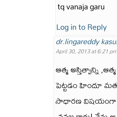
tq vanaja garu
Log in to Reply
dr.lingareddy kasu
April 30, 2013 at 6:21 p
ఆత్మ అస్తిత్వాన్ని ,ఆ
పెట్టడం హిందూ మతం
సాధారణ విషయంగా మార
.వనజ గారు! నేను ఆ 