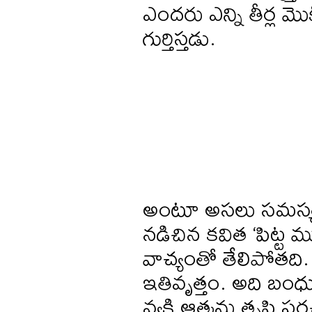
ఎందరు ఎన్ని తీర్ల మొక్
గుర్తిస్తడు.
అంటూ అసలు సమస్యను 
నడిచిన కవిత ‘పిట్ట
వాచ్యంతో తేలిపోతది.
ఇతివృత్తం. అది బం
వ్యక్తి ఆత్మను తృప్