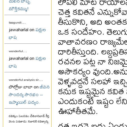
లోపలి మాట రాయాలనుకు
మలిన బాష్ప
చెత్త కవితనే ఎన్నుక
మౌక్తికమ్ము!
తీసుకొని, అది అంతక
...
baagundi
ఒక సందేహం. తెలుగు 
jawaharlal on
పక్షుల
భాష
వాతావరణం రాజ్యమేల
దారితీస్తుంది. లబ్దప్ర
...
wonderful
రచనల పట్ల నా నిజమ
jawaharlal on
పక్షుల
భాష
అసౌకర్యం వుంది.అనుభ
వెళ్ళవద్దనే సలహా ఇచ
...
wonderful analysis sir
బొల్లోజు బాబా on
జీవన
కనుక ఇష్టమైన కవిత 
సౌందర్య సౌరభం –
ఎందుకంటే ఇష్టం లేన
ఇస్మాయిల్ పద్యం.
ఊహాతీతమే.
కవిత్వం పలకడం చేతకానివాడే కీర్తి
గత ఇరవై ఐదు ఏండ్ల
వెంట పడతాడు. నిజానికి కవిత్వాన్ని