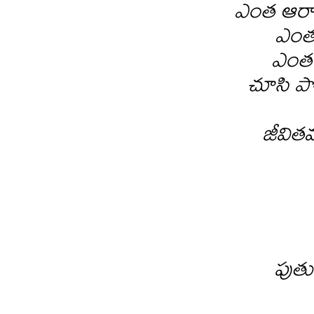
ఎంత ఆరాట
ఎంత 
ఎంత 
చూసి ప
జీవిత
పుతు