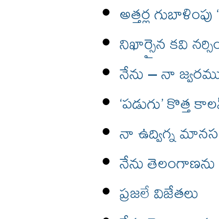
అత్తర్ల గుబాళింపు
నిఖార్సైన కవి నర్సిం
నేను – నా జ్వరమ
‘పడుగు’ కొత్త కాల
నా ఉద్విగ్న మా
నేను తెలంగాణను
ప్రజలే విజేతలు