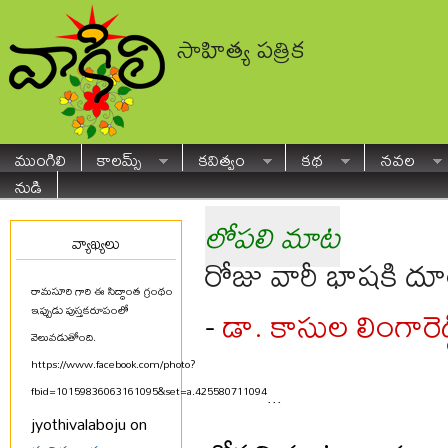
సాహిత్య పత్రిక
ముంగిలి
కాలమ్స్
కవిత్వం
కథ
నవల
నుడి
లోపలి మాట
వ్యాఖ్యలు
రోజు వారీ భాషకి ద
రామసూరి గారి ఈ సిద్ధాంత గ్రంథం
డా. కాసుల లింగారెడ్
-
ఇప్పుడు పుస్తకరూపంలో
వెలువడుతోంది.
https://www.facebook.com/photo?
fbid=10159836063161095&set=a.425580711094
...
jyothivalaboju on