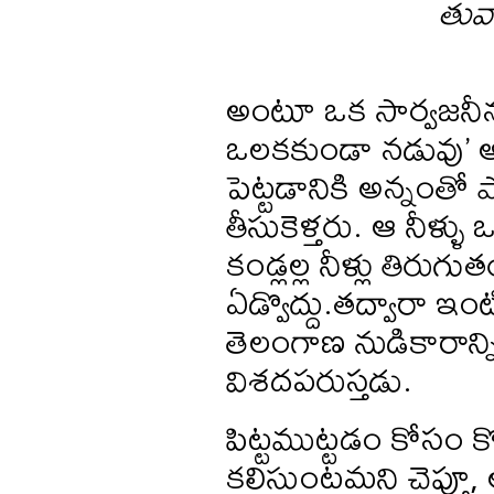
తువ్
అంటూ ఒక సార్వజనీన ద
ఒలకకుండా నడువు’ అన్న
పెట్టడానికి అన్నంత
తీసుకెళ్తరు. ఆ నీళ్ళ
కండ్లల్ల నీళ్లు తిరుగ
ఏడ్వొద్దు.తద్వారా ఇంట
తెలంగాణ నుడికారాన్ని
విశదపరుస్తడు.
పిట్టముట్టడం కోసం 
కలిసుంటమని చెప్తూ, 