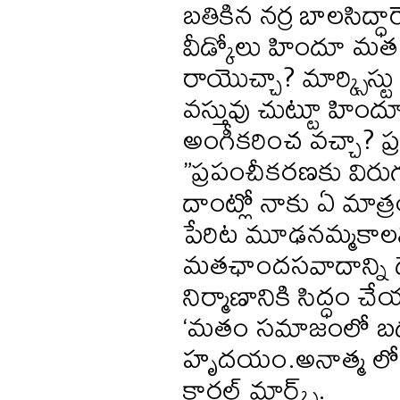
బతికిన నర్ర బాలసిద్ధ
వీడ్కోలు హిందూ మత ధ
రాయొచ్చా? మార్క్సిస్
వస్తువు చుట్టూ హిందూ 
అంగీకరించ వచ్చా? ప్
”ప్రపంచీకరణకు విరుగు
దాంట్లో నాకు ఏ మాత
పేరిట మూఢనమ్మకాలను
మతఛాందసవాదాన్ని ద
నిర్మాణానికి సిద్ధం
‘మతం సమాజంలో బడు
హృదయం.అనాత్మ లోక
కారల్‌ మార్క్స్‌.