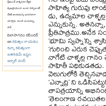
ప్రేమించే వాళ్ళెవరూ కీర్తిని
సాహిత్య గురువు లాంటి 
తృణప్రాయంగా ఇంకా చెప్పాలంటే
డు, ఉద్యమాల చాళ్ళల
చేతికి అంటుకున్న బురదలాగా
ఎన్నుకున్న. అతనన్న
చూస్తారు. మంచి ఇంటర్వ్యూ
సార్
...
ప్రీతిపాత్రము.అనేక స
విలాసాగరం రవీందర్
‘భూమి స్వప్నా’న్ని శ్
on
కవిత్వం రాయడం
‘గురించి ఎరుక చెప్
కన్నా కవిత్వంగా
నాగేటి చాళ్ళల్ల గానం 
బతకడమే ఇష్టం:
ఇక్బాల్ చంద్
సాహితీ పథికుడతడు
వెలుగులోకి తెచ్చినవా
‘ఎన్నాద్రి’ ని ఒడిస
తాపత్రయాన్ని అభినంది
‘తెలంగాణ రచయితల వే