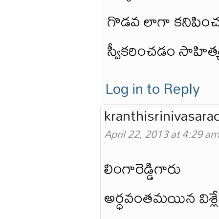
గొడవ లాగా కనిపించ
స్వీకరించడం సాహిత్
Log in to Reply
kranthisrinivasara
April 22, 2013 at 4:29 a
లింగారెడ్డిగారు
అర్ధవంతమయిన విశ