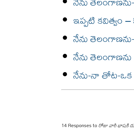
నేను తెలంగాణను
ఇప్పటి కవిత్వం – 
నేను తెలంగాణను
నేను తెలంగాణను 
నేను-నా తోట-ఒక
14 Responses to
రోజు వారీ భాషకి