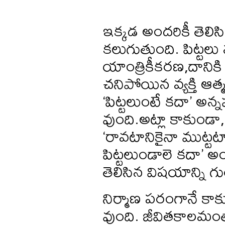
ఇక్కడ అందరికీ తెలిసి
కలుగుతుంది. పిట్టల
యాంత్రికీకరణ,దానికి
చనిపోయిన వ్యక్తి ఆత్మ
‘పిట్టలుంటే కదా’ అన్
వుంది.అట్లా కాకుండా,
‘రావటానికైనా ముట్టట
పిట్టలుండాలె కదా’ అ
తెలిసిన విషయాన్ని గుర్
నిర్మాణ పరంగానే కాక
వుంది. జీవితకాలమంత