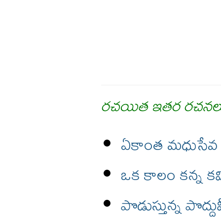
రచయిత ఇతర రచనల
ఏకాంత మధుసేవ
ఒక కాలం కన్న కవ
పొడుస్తున్న పొద్ద