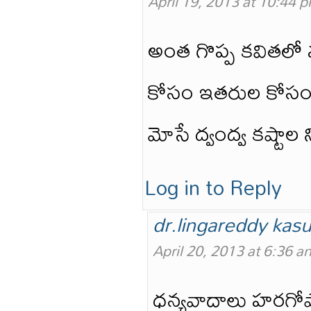
April 19, 2013 at 10:44 
అంత గొప్ప కవితలో
కోసం ఇతరుల కోసం 
మోసే ద్వంద్వ కష్టాల
Log in to Reply
dr.lingareddy kasu
April 20, 2013 at 6:36 a
ధన్యవాదాలు హరగోపా