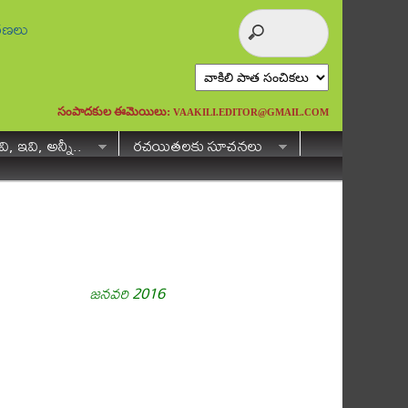
ురణలు
సంపాదకుల ఈమెయిలు:
VAAKILI.EDITOR@GMAIL.COM
ి, ఇవి, అన్నీ..
రచయితలకు సూచనలు
జనవరి 2016