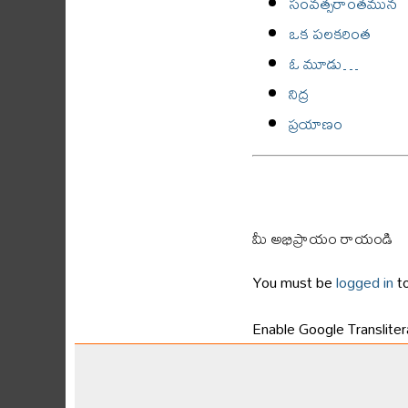
సంవత్సరాంతమున
ఒక పలకరింత
ఓ మూడు…
నిద్ర
ప్రయాణం
మీ అభిప్రాయం రాయండి
You must be
logged in
to
Enable Google Translitera