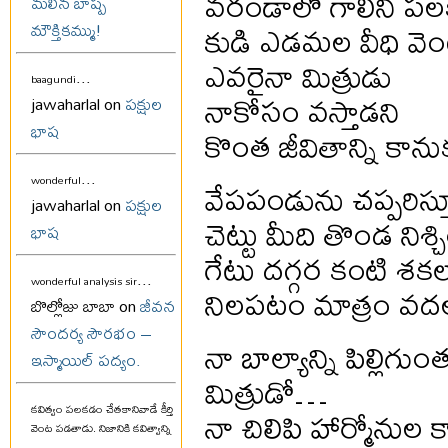
వరండాలో గాలిని పలక
మలిన బాష్ప
కుడి ఎడమల వీధి వెం
మౌక్తికమ్ము!
ఎవరైనా మిత్రుడు
...
baagundi
నాకోసం వస్తాడని
jawaharlal on
పక్షుల
భాష
కొంత జీవితాన్ని కాను
...
వేపపండును చప్పరిస్త
wonderful
jawaharlal on
పక్షుల
చెట్టు మీది తొండ నిశ
భాష
గేటు దగ్గర కంటి శకలా
...
wonderful analysis sir
నిలపటం మాత్రం వద
బొల్లోజు బాబా on
జీవన
సౌందర్య సౌరభం –
నా బాల్యాన్ని పిల్లిగు
ఇస్మాయిల్ పద్యం.
మిత్రుడో…
నా చిలిపి హార్మోనుల క
కవిత్వం పలకడం చేతకానివాడే కీర్తి
వెంట పడతాడు. నిజానికి కవిత్వాన్ని