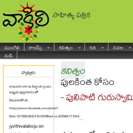
సాహిత్య పత్రిక
ముంగిలి
కాలమ్స్
కవిత్వం
కథ
నవల
నుడి
కవిత్వం
వ్యాఖ్యలు
పులకింత కోసం
రామసూరి గారి ఈ సిద్ధాంత గ్రంథం
పులిపాటి గురుస్వామ
-
ఇప్పుడు పుస్తకరూపంలో
వెలువడుతోంది.
https://www.facebook.com/photo?
fbid=10159836063161095&set=a.425580711094
...
jyothivalaboju on