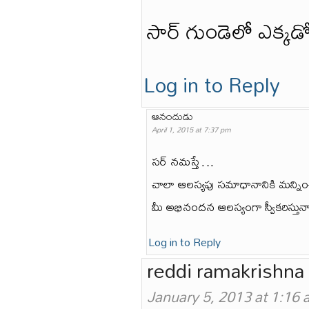
సార్ గుండెలో ఎక్కడో
Log in to Reply
ఆనందుడు
April 1, 2015 at 7:37 pm
సర్ నమస్తే …
చాలా ఆలస్యపు సమాధానానికి మన్నిం
మీ అభినందన ఆలస్యంగా స్వీకరిస్తున
Log in to Reply
reddi ramakrishna
January 5, 2013 at 1:16