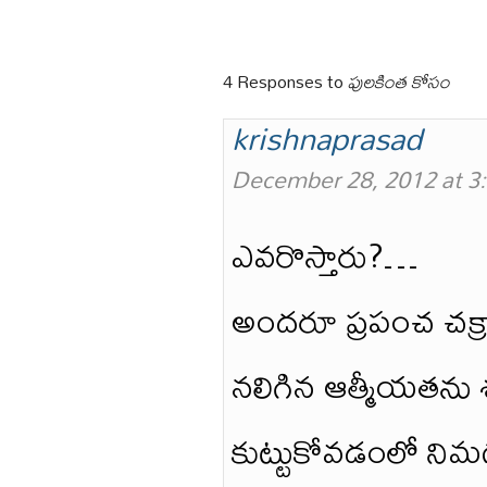
4 Responses to
పులకింత కోసం
krishnaprasad
December 28, 2012 at 3
ఎవరొస్తారు?…
అందరూ ప్రపంచ చక్ర
నలిగిన ఆత్మీయతను 
కుట్టుకోవడంలో నిమగ