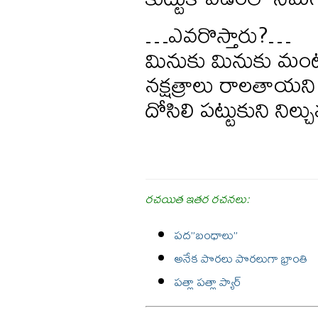
…ఎవరొస్తారు?…
మినుకు మినుకు మంట
నక్షత్రాలు రాలతాయని
దోసిలి పట్టుకుని నిల్చున
రచయిత ఇతర రచనలు:
పద”బంధాలు”
అనేక పొరలు పొరలుగా భ్రాంతి
పత్లా పత్లా ప్యార్