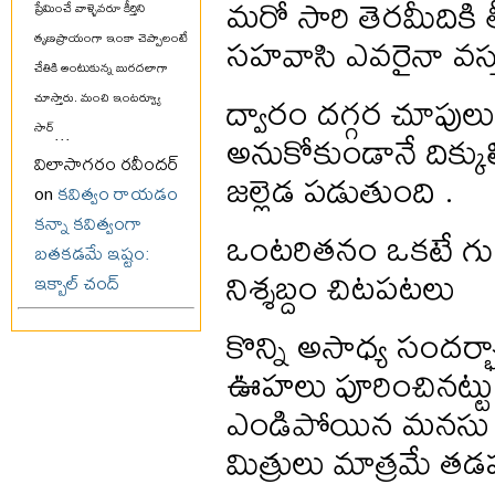
మరో సారి తెరమీదికి త
ప్రేమించే వాళ్ళెవరూ కీర్తిని
సహవాసి ఎవరైనా వస్
తృణప్రాయంగా ఇంకా చెప్పాలంటే
చేతికి అంటుకున్న బురదలాగా
ద్వారం దగ్గర చూపులు
చూస్తారు. మంచి ఇంటర్వ్యూ
సార్
...
అనుకోకుండానే దిక్కుల్
విలాసాగరం రవీందర్
జల్లెడ పడుతుంది .
on
కవిత్వం రాయడం
కన్నా కవిత్వంగా
ఒంటరితనం ఒకటే గ
బతకడమే ఇష్టం:
నిశ్శబ్దం చిటపటలు
ఇక్బాల్ చంద్
కొన్ని అసాధ్య సందర్భాల
ఊహలు పూరించినట్టు
ఎండిపోయిన మనస
మిత్రులు మాత్రమే త