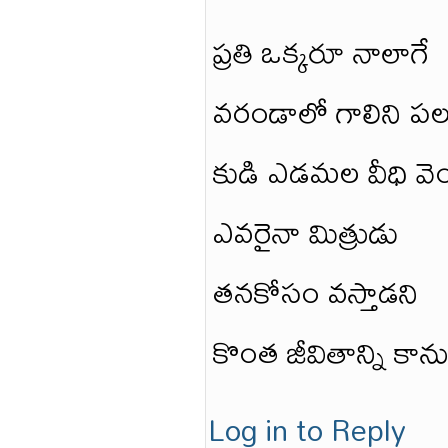
ప్రతి ఒక్కరూ నాలాగే
వరండాలో గాలిని పలక
కుడి ఎడమల వీధి వె
ఎవరైనా మిత్రుడు
తనకోసం వస్తాడని
కొంత జీవితాన్ని కాన
Log in to Reply