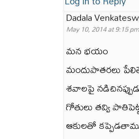
Log in to Reply
Dadala Venkatesw
May 10, 2014 at 9:15 p
మన భయం
మందుపాతరలు పేలి
శవాలపై నడిచినప్ప
గోతులు తవ్వి పాతిపెట
ఆకులతో కప్పెడతామ