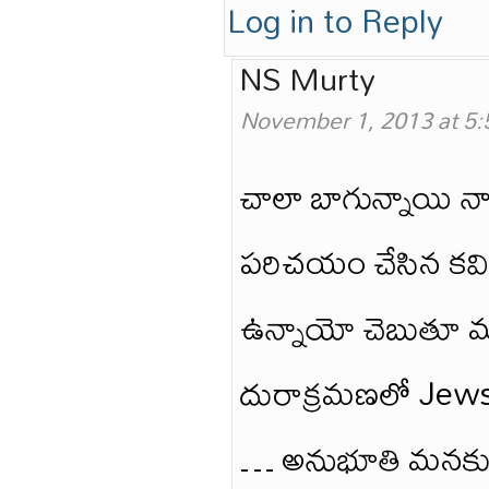
Log in to Reply
NS Murty
November 1, 2013 at 5
చాలా బాగున్నాయి 
పరిచయం చేసిన కవ
ఉన్నాయో చెబుతూ మ
దురాక్రమణలో Jew
… అనుభూతి మనకు లే