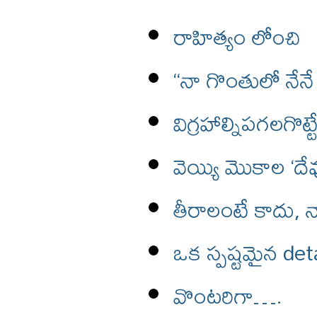
రాహిత్యం లోంచి
“నా గొంతులో నే
విగ్రహాల్నిపగలగొట
వెయ్యి మొకాల ‘దే
తీరాలంటే కాదు, న
ఒక స్పష్టమైన d
వొంటరిగా….