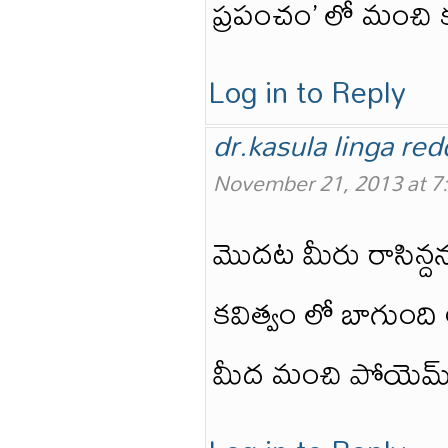
ప్రపంచం’ లో మంచి 
Log in to Reply
dr.kasula linga red
November 21, 2013 at 7
మొదట మీరు రాసిన్దన
కవిత్వం లో బాగుంది
మీద మంచి పోయెమ