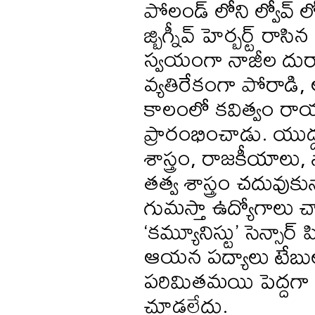
పోలండ్ లోని ల్వోవ్ ల
జ్బిగ్నీవ్ హెర్బర్ట్ రా
స్వయంగా నాజీల దుర
వ్యతిరేకంగా పోరాడి,
కాలంలో కవిత్వం ర
ప్రారంభించాడు. యుద్ద
శాస్త్రం, రాజకీయాలు, న
తత్వ శాస్త్రం చదువుకున
గుమస్తా ఉద్యోగాలు చ
‘కమ్యూనిస్టు’ సెన్సార్ ష
ఆయన పద్యాలు టేబుల
పరిమితమయి పెద్దగా 
చూడలేదు.