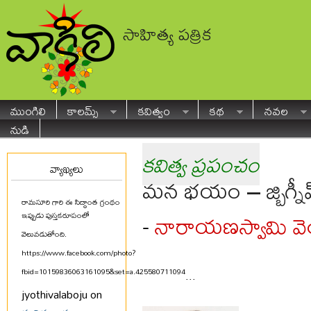
సాహిత్య పత్రిక
ముంగిలి
కాలమ్స్
కవిత్వం
కథ
నవల
నుడి
కవిత్వ ప్రపంచం
వ్యాఖ్యలు
మన భయం – జ్బిగ్నీవ్ 
రామసూరి గారి ఈ సిద్ధాంత గ్రంథం
నారాయణస్వామి వ
-
ఇప్పుడు పుస్తకరూపంలో
వెలువడుతోంది.
https://www.facebook.com/photo?
fbid=10159836063161095&set=a.425580711094
...
jyothivalaboju on