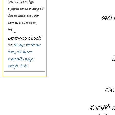
ప్రేమించే వాళ్ళెవరూ కీర్తిని
తృణప్రాయంగా ఇంకా చెప్పాలంటే
అది 
చేతికి అంటుకున్న బురదలాగా
చూస్తారు. మంచి ఇంటర్వ్యూ
సార్
...
విలాసాగరం రవీందర్
on
కవిత్వం రాయడం
కన్నా కవిత్వంగా
వ
బతకడమే ఇష్టం:
ఇక్బాల్ చంద్
చన
మనతో చా