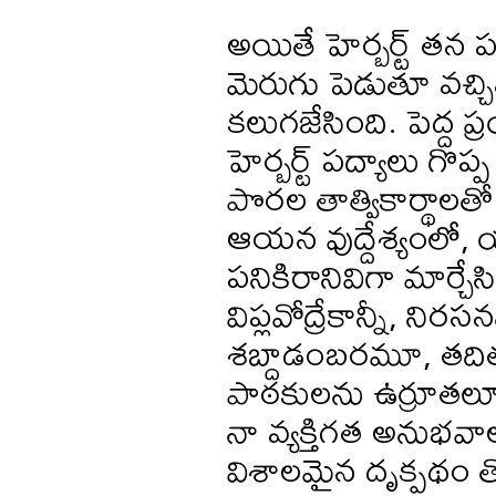
అయితే హెర్బర్ట్ తన పద్
మెరుగు పెడుతూ వచ్చిన ప
కలుగజేసింది. పెద్ద 
హెర్బర్ట్ పద్యాలు గ
పొరల తాత్వికార్థాల
ఆయన వుద్దేశ్యంలో, య
పనికిరానివిగా మార్చే
విప్లవోద్రేకాన్నీ, న
శబ్దాడంబరమూ, తదిత
పాఠకులను ఉర్రూతలూగి
నా వ్యక్తిగత అనుభవ
విశాలమైన దృక్పథం తో