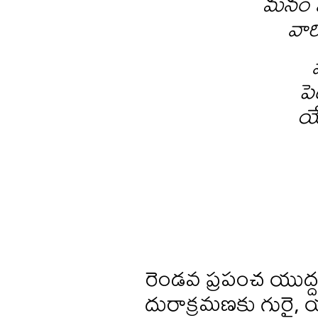
మనం వ
వార
పె
యే
రెండవ ప్రపంచ యుద్ద
దురాక్రమణకు గురై, 