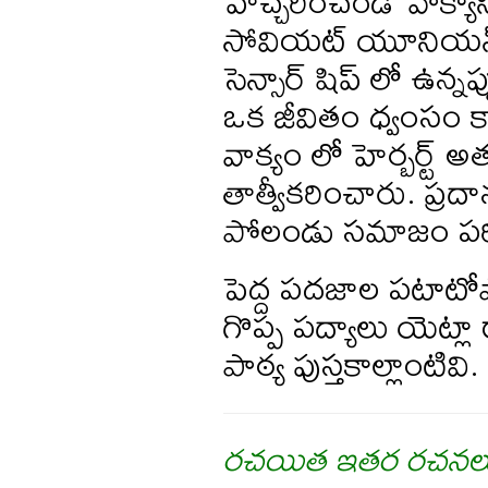
హెచ్చరించండి’ వాక్య
సోవియట్ యూనియన్ స్
సెన్సార్ షిప్ లో ఉన్న
ఒక జీవితం ధ్వంసం క
వాక్యం లో హెర్బర్ట
తాత్వీకరించారు. ప్
పోలండు సమాజం పరిస్థ
పెద్ద పదజాల పటాటోప
గొప్ప పద్యాలు యెట్లా
పాఠ్య పుస్తకాల్లాంటివి.
రచయిత ఇతర రచనల