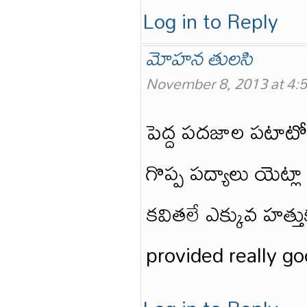
Log in to Reply
మోహన తులసి
November 8, 2013 at 4:
పెద్ద పదజాల పటాటో
గొప్ప పద్యాలు యెట్ల
కవితలే ఎక్కువ హత్తు
provided really 