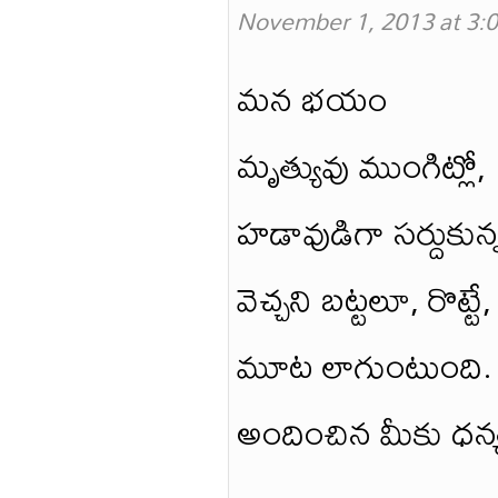
November 1, 2013 at 3:
మన భయం
మృత్యువు ముంగిట్లో,
హడావుడిగా సర్దుకున్
వెచ్చని బట్టలూ, రొట్ట
మూట లాగుంటుంది. –
అందించిన మీకు ధన్