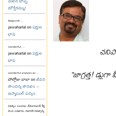
మలిన బాష్ప
మౌక్తికమ్ము!
...
baagundi
jawaharlal on
పక్షుల
భాష
...
చనిప
wonderful
jawaharlal on
పక్షుల
భాష
”జాగ్రత్త! డ్లుగ
...
wonderful analysis sir
బొల్లోజు బాబా on
జీవన
సౌందర్య సౌరభం –
ఇస్మాయిల్ పద్యం.
కవిత్వం పలకడం చేతకానివాడే కీర్తి
వెంట పడతాడు. నిజానికి కవిత్వాన్ని