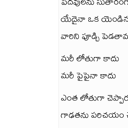
పెదవులను సుతారంగా
యేదైనా ఒక యెండిన 
వారిని పూడ్చి పెడతా
మరీ లోతుగా కాదు
మరీ పైపైనా కాదు
ఎంత లోతుగా చెప్పార
గాఢతను పరిచయం చేస