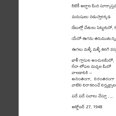
కిటికీ అద్దాల మీద సూర్య
మనుషులు నడుస్తారిక్కడ
జేబుల్లో చేతులు పెట్టుకునో,
యేదో ఈగను తరుముతున్నట్
ఈగలు మళ్ళీ మళ్ళీ తిరిగి వ
ఖాళీ గ్లాసుల అంచులమీదో,
లేదా లోపల మచ్చల మీదో
వాలడానికి –
అనంతంగా, నిరంతరంగా
వాటిని నిరాకరించే నిర్ల్యక్ష్యాల
పదే పదే సవాలు చేస్తూ ….
అక్టోబర్ 27, 1948