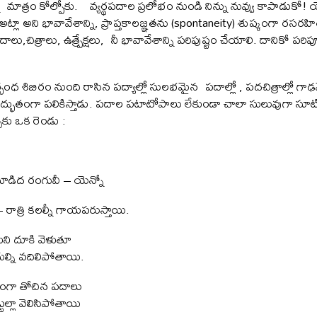
ి మాత్రం కోల్పోకు. వ్యర్థపదాల ప్రలోభం నుండి నిన్ను నువ్వు కాపాడుక
. అట్లా అని భావావేశాన్ని, ప్రాప్తకాలజ్ఞతను (spontaneity) శుష్కంగా రసర
పదాలు,చిత్రాలు, ఉత్ప్రేక్షలు, నీ భావావేశాన్ని పరిపుష్టం చేయాలి. దానికో పరి
ిర్బంధ శిబిరం నుంది రాసిన పద్యాల్లో సులభమైన పదాల్లో , పదచిత్రాల్ల
ని అద్భుతంగా పలికిస్తాడు. పదాల పటాటోపాలు లేకుండా చాలా సులువుగా సూట
చుకు ఒక రెండు :
బూడిద రంగువీ – యెన్నో
ాత్రి కలల్నీ గాయపరుస్తాయి.
కుని దూకి వెళుతూ
ుల్ని వదిలిపోతాయి.
ంగా తోచిన పదాలు
్లా వెలిసిపోతాయి