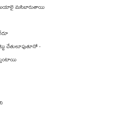
ాస్తమయాలై మసిబారుతాయి
 లేదూ
టు చేతులూపుతూనో -
స్తుంటాయి
ని