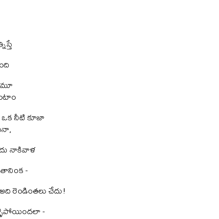
స్తే
ంది
కరమూ
ుంటాం
 ఒక నీటి కూజా
ినా,
లేదు నాకివాళ
తానింక -
అది రెండింతలు చేదు!
్ళిపోయిందలా -