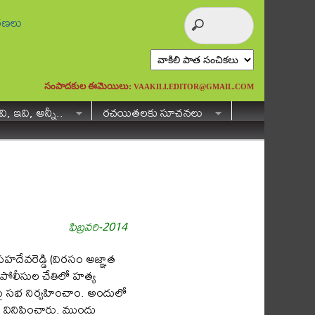
ురణలు
సంపాదకుల ఈమెయిలు:
VAAKILI.EDITOR@GMAIL.COM
ి, ఇవి, అన్నీ..
రచయితలకు సూచనలు
ఫిబ్రవరి-2014
హదేవరెడ్డి (విరసం అజ్ఞాత
పోలీసుల చేతిలో హత్య
పై సభ నిర్వహించాం. అందులో
ివి వినిపించారు. ముందు