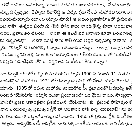
యనే రాసారు అనుకున్నామంతా! చదవడం అయిపోయాక, మేమంతా గొప్ప భావోద
మర్చి ఉన్నప్పుడు, చెప్పారు శివారెడ్డి ఆ పద్యం గ్రీకు దేశపు మహాకవి యానిస్ ర
రిచయమయ్యారు యానిస్ రిట్సాస్ మాకు! ఆ పద్యం ప్రజాసాహితిలో ప్రచురి
దివి నాకో ఉత్తరం పంపాడు (సెల్ ఫోన్ కాదు లాండ్ లైన్లు కూడా అందుబా
ించింది, ప్రభావితం చేసింది – ఇంకా ఈ కవివే వేరే పద్యాలు కూడా పంపగలవ
చెప్పగలవు” – సరిగా యిట్లే కాదు కానీ యిదే అర్థం వచ్చేటట్టు రాసాడు. తర్వా
ాను. “రిట్సాస్ వి మరికొన్ని పద్యాలు అనువాదం చేద్దాం నాన్నా” అన్నారు సా
డు చంపబడ్డాడని తెల్సి హతాశులమయ్యామంతా! తీరని దుఃఖం లో మునిగిపోయా
 తరఫున సహదేవుని కోసం “రక్తచలన సంగీతం” తీసుకొచ్చాం!
ో మోనెమ్వాసియా లో జన్మించిన యానిస్ రిట్సాస్ 1990 నవంబర్ 11 న తను చివ
ంకితమైన మహాకవి. 1931 లో కమ్యూనిస్తు పార్టీ లో చేరిన రిట్సాస్ రెండవ ప
్యాడు. 1935 లో రష్యన్ మహాకవి మయకోవ్ స్కీ ప్రభావంతో పిరమిడ్స్ 
చురించిన ‘యెపిటాఫ్ ‘ రిట్సాస్ కవితా ప్రయాణంలో ఒక మైలు రాయి. సాంప్రదా
 భాషలో ప్రజల ఆకాంక్షలని ప్రకటించిన ‘యెపిటాఫ్ ‘ కు ప్రపంచ సాహిత్యం 
ాద నియంతృత్వ ప్రభుత్వం గ్రీస్ లో అధికారం లోకి వచ్చి ‘యెపిటాఫ్ ‘ ను త
ాతీయ విమోచనా సంస్థ లో భాగమై పోరాడారు. 1950 లో ప్రముఖ గ్రీకు సంగీత
్వరం కట్టాడు. అప్పటినుండీ అది గ్రీకు వామపక్ష రాజకీయవాదులకు అది గీతమై