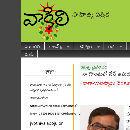
సాహిత్య పత్రిక
ముంగిలి
కాలమ్స్
కవిత్వం
కథ
నుడి
కవిత్వ ప్రపంచం
వ్యాఖ్యలు
“నా గొంతులో నేనే ఇమడ
నారాయణస్వామి వెంక
-
రామసూరి గారి ఈ సిద్ధాంత గ్రంథం
ఇప్పుడు పుస్తకరూపంలో
వెలువడుతోంది.
1
https://www.facebook.com/photo?
స
fbid=10159836063161095&set=a.425580711094
...
క
jyothivalaboju on
ప