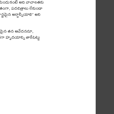
ో! యెందుకంటే అది వాచాలతకు
హితంగా, పదచిత్రాలు లేకుండా
పూర్ణమైన అర్థాన్నీయాలి” అని
ో గాఢమైన తన ఆవేదననూ,
ిగా హృదయాన్ని తాకేటట్టు