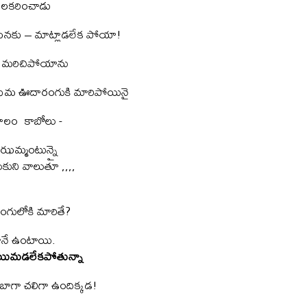
 పలకరించాడు
ఆయనకు – మాట్లాడలేక పోయా!
ం మరిచిపోయాను
 గోధుమ ఊదారంగుకి మారిపోయినై
ాలం కాబోలు -
ఝమ్మంటున్నై
ుకుని వాలుతూ ,,,,
గులోకి మారితే?
గానే ఉంటాయి.
ే యిమడలేకపోతున్నా
 బాగా చలిగా ఉందిక్కడ!