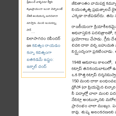
జీవితాంతం వామపక్ష కమ్యూనిస
ప్రేమించే వాళ్ళెవరూ కీర్తిని
నియంతృత్వ ప్రభుత్వాలచే జైళ
తృణప్రాయంగా ఇంకా చెప్పాలంటే
ఎక్కడా రాజీపడలేదు. తను న
చేతికి అంటుకున్న బురదలాగా
చూస్తారు. మంచి ఇంటర్వ్యూ
రాజకీయంగా క్రియాశీలకమైన ప
సార్
...
అధివాస్తవిక పదచిత్రాలతో, క
విలాసాగరం రవీందర్
ప్రయోగాలు చేసాడు. గ్రీకు 
చివరి దాకా వచ్చి బహుమతి ప
on
కవిత్వం రాయడం
నిర్ద్వంద్వంగా ప్రకటించాడ
కన్నా కవిత్వంగా
బతకడమే ఇష్టం:
1948 ఆకురాలు కాలంలో, లిమ
ఇక్బాల్ చంద్
రిట్సాస్ తనకందుబాటులో ఉన్
ఒక కొత్త రిట్సాస్ దర్శనమ
150 మంది దాకా బంధించబడ్
డ్రోసో (నా ప్రియమైన చిన్న
నీ పద్యాల్లో చాలా మంచి పద
నేనిట్లా అంటున్నానని మరోలా
ప్రారంభం చాలా ముఖ్యం. పదచ
కావు. శుష్క అలంకరణలని 