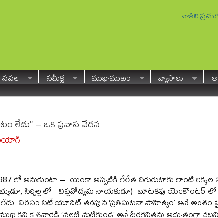
వాకిలి ప్రచ
నవల
సమీక్ష
ముఖాముఖం
వ్యాసాలు
అవ
టం లేదు” – ఒక ప్రవాస వేదన
టయోగి
987 లో అనుకుంటా – యింకా అప్పటికి లేలేత చిగురుటాకు లాంటి రిక్కల స
భ్యుడూ, సిర్సిల్ల లో విప్లవోద్యమ నాయకుడూ) బూటకపు యెంకౌంటర్ లో 
ాలేదు. విరసం సిటీ యూనిట్ తరపున ‘ప్రతిఘటనా సాహిత్యం’ అనే అంశం 
్రముఖ కవి కె.శివారెడ్డి ‘నల్లటి మట్టికుండ’ అనే దీర్ఘకవితను అద్భుతంగా చద