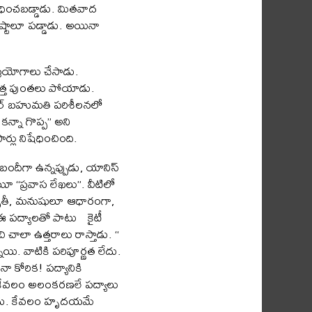
్బంధించబడ్డాడు. మితవాద
టకష్టాలూ పడ్డాడు. అయినా
ప్రయోగాలు చేసాడు.
ూ కొత్త పుంతలు పోయాడు.
ోబెల్ బహుమతి పరిశీలనలో
కన్నా గొప్ప” అని
్లు నిషేధించింది.
బందీగా ఉన్నప్పుడు, యానిస్
యీ “ప్రవాస లేఖలు”. వీటిలో
్రకృతీ, మనుషులూ ఆధారంగా,
 ఈ పద్యాలతో పాటు కైటీ
 చాలా ఉత్తరాలు రాస్తాడు. “
యి. వాటికి పరిపూర్ణత లేదు.
నా కోరిక! పద్యానికి
దు. కేవలం అలంకరణలే పద్యాలు
లేదు. కేవలం హృదయమే