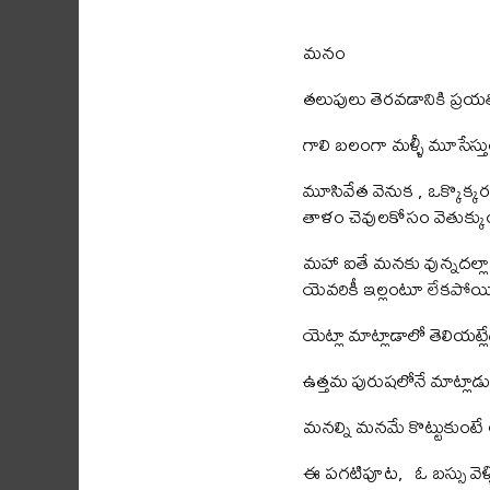
మనం
తలుపులు తెరవడానికి ప్రయత్ని
గాలి బలంగా మళ్ళీ మూసేస్తు
మూసివేత వెనుక , ఒక్కొక్
తాళం చెవులకోసం వెతుక్క
మహా ఐతే మనకు వున్నదల్లా
యెవరికీ ఇల్లంటూ లేకపోయ
యెట్లా మాట్లాడాలో తెలియట్
ఉత్తమ పురుషలోనే మాట్లాడు
మనల్ని మనమే కొట్టుకుంటే 
ఈ పగటిపూట, ఓ బస్సు వెళ