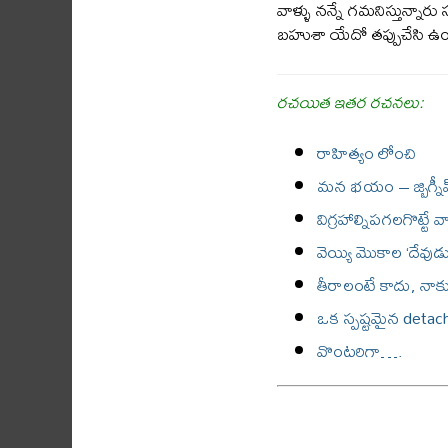
వాళ్ళు నన్నే గమనిస్తున్నారు 
బహుశా యేదో తప్పుచేసి ఉ
రచయిత ఇతర రచనలు:
రాహిత్యం లోంచి
మన భయం – జ్బిగ్నీవ్ 
విగ్రహాల్నిపగలగొట్టే
వెయ్యి మొకాల ‘దేవుడు
తీరాలంటే కాదు, నాక
ఒక స్పష్టమైన deta
వొంటరిగా….