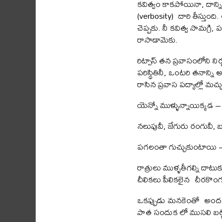
కవిత్వం కాకపోయినా, దాన్న
(verbosity) దారి తీస్తుంది
చెప్పకు. నీ కవిత్వ సామగ్రి, 
రాసాడామెకు.
రిట్సాస్ తన ప్రవాసంలోని న
పరిస్థితినీ, ఒంటరి తనాన్
రాసిన ప్రవాస పద్యాల్లో మచ్
యెన్నో ముళ్ళున్నాయిక్కడ –
నలుపువీ, జేగురు రంగువీ, 
పగలంతా గుచ్చుకుంటాయి – ర
రాత్రులు ముళ్ళతీగల్ని దాటు
చీలికలు పీలికలైన చీరకొంగ
ఒకప్పుడు మనకెంతో అంద
పాత సందుక లో ముసలి బట్టల