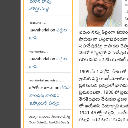
మలిన బాష్ప
ఆ
మౌక్తికమ్ము!
చె
ప
...
baagundi
చ
jawaharlal on
పక్షుల
పద్యం నన్ను తీవ్రంగా కదిల
భాష
సారుకు నా విప్లవాభివందనాలు 
సహదేవుడిట్లా రాసాడని చెప్ప
...
నెలకో రెన్నెళ్ళకో సహదేవు
wonderful
jawaharlal on
పక్షుల
కలిసి విరసం సిటీ యూనిట్
భాష
1909 మే 1 న గ్రీస్ దేశం ల
శ్రామిక వర్గ రాజకీయాలకూ అ
...
wonderful analysis sir
ప్రతిఘటన సైన్యంలో భాగమయ
బొల్లోజు బాబా on
జీవన
ప్రచురించినా, 1936 లో ప్ర
సౌందర్య సౌరభం –
తెగతెంపులు చేసుకుని ప్రజల
ఇస్మాయిల్ పద్యం.
లో ఇయేనిస్ మెటాక్సాస్ మితవ
1941-45 ల్లో రిట్సాస్, జ
కవిత్వం పలకడం చేతకానివాడే కీర్తి
రిట్సాస్ ‘యెపిటాఫ్ ‘ కు స
వెంట పడతాడు. నిజానికి కవిత్వాన్ని