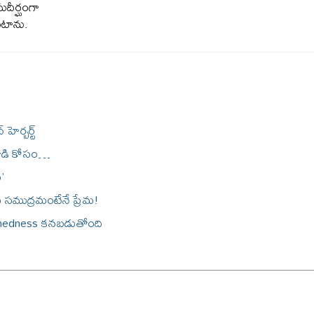
సుదీర్ఘంగా
ంటాను.
హెర్బర్ట్
 వాడి కోసం…
’
ు సముద్రమంటేనే ప్రేమ!
chedness కనబడుతోంది