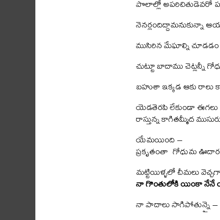
పొలాల్లో అపరిచితుడెవరో
నెనర్లందిద్దామనుకున్నా 
ముసిరిన మేఘాల్ని చూడడ
చుట్టూ బాదాము చెట్లన్నీ
బహుశా ఇక్కడ ఆకు రాలు క
యెడతెరపి లేకుండా ఈగలు 
రాస్తున్న కాగితమ్మీద ముసుర
యేమయింది –
ప్రకృతంతా గోధుమ ఊదారం
మట్టియిళ్ళలో చీమలు వెచ్చ
నా గొంతులోకి యింకా నేన
నా పాదాలు సాగిపోతున్నై –