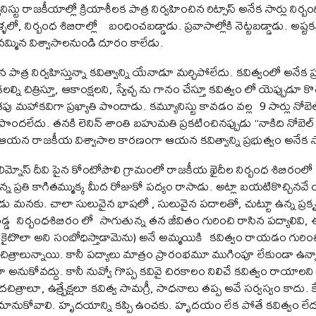
్టు రాజకీయాల్లో క్రియాశీలక పాత్ర నిర్వహించిన రిట్సాస్ అనేక సార్లు నిర
్ళలో, నిర్బంధ శిబిరాల్లో బంధించబడ్డాడు. ప్రవాసాల్లోకి నెట్టబడ్డాడు. అష్
మ్మిన విశ్వాసాలనుండి దూరం కాలేడు.
ాత్ర నిర్వహిస్తున్నా కవిత్వాన్ని యేనాడూ మర్చిపోలేదు. కవిత్వంలో అనేక 
లల్ని చిత్రిస్తూ, ఆకాంక్షలని, స్వేచ్చ ను గానం చేస్తూ కవిత్వం లో యెప్పుడ
దేశపు మహాకవిగా ప్రఖ్యాతి పొందాడు. కమ్యూనిస్టు కావడం వల్ల 9 సార్లు న
ొందలేదు. తనకి లెనిన్ శాంతి బహుమతి ప్రకటించినప్పుడు “నాకిది నోబెల్ 
ు. ఆయన రాజకీయ విశ్వాసాల కారణంగా ఆయన కవిత్వాన్ని ప్రభుత్వం అనేక సార
్నోస్ దీవి పైన కోంటోపౌలి గ్రామంలో రాజకీయ ఖైదీల నిర్బంధ శిబిరంలో 
న ప్రతి కాగితమ్ముక్క మీద రోజుకో పద్యం రాసాడు. అట్లా బయటికొచ్చినవే 
ిస్తాడు మనకు. చాలా సులువైన భాషలో , సులువైన పదాలతో, చుట్టూ ఉన్న ప
డ నిర్బంధశిబిరం లో సాగుతున్న తన జీవితం గురించి రాసిన పద్యాలివి,
ారి కైటొలా అని సంబోధిస్తాడామెను) అనే అమ్మయికి కవిత్వం రాయడం గురించి
చిత్రాలున్నాయి. కానీ పద్యాలు మాత్రం ప్రారంభమూ ముగింపూ లేకుండా ఉన్నా
 అనుకోవద్దు. కానీ నువ్వో గొప్ప కవివై చిరకాలం నిలిచే కవిత్వం రాయాలని 
ిత్రాలూ, ఉత్ప్రేక్షలూ కవిత్వ సామగ్రీ, సాధనాలు తప్ప అవే సర్వస్వం కా
మానుకోవాలి. హృదయాన్ని కప్పి ఉంచకు. హృదయం లేక పోతే కవిత్వం 