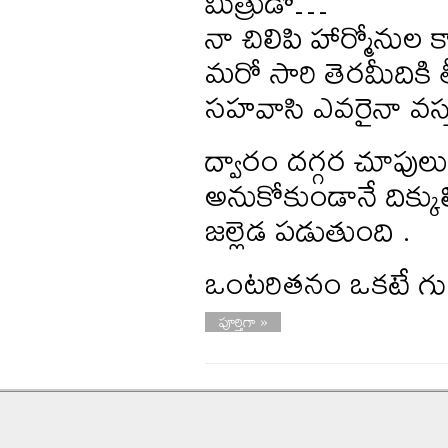
మిత్రుడో…
నా చిలిపి హార్మోనుల క
మరో సారి తెరమీదికి త
సహవాసి ఎవరైనా వస్
ద్వారం దగ్గర చూపులు
అనుకోకుండానే దిక్కుల్
జల్లెడ పడుతుంది .
ఒంటరితనం ఒకటే 
పూర్తిగా »