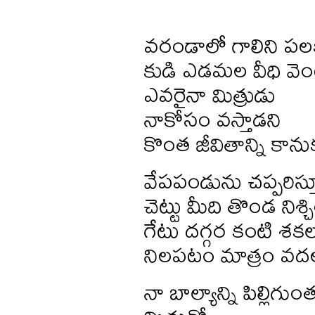
వరండాలో గాలిని పలక
కుడి ఎడమల వీధి వెం
ఎవరైనా మిత్రుడు
నాకోసం వస్తాడని
కొంత జీవితాన్ని కాను
వేపపండును చప్పరిస్త
చెట్టు మీది తొండ నిశ
గేటు దగ్గర కంటి శకలా
నిలపటం మాత్రం వద
నా బాల్యాన్ని పిల్లిగు