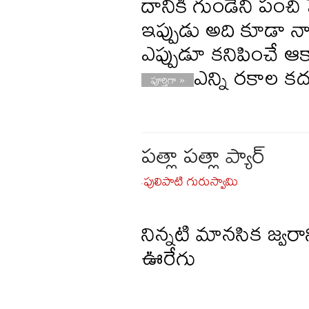
దానికీ గుండెని పంచి ప
ఇప్పుడు అది కూడా న
ఎప్పుడూ కనిపించే ఆ
ఎన్ని రకాల క
పూర్తిగా »
పత్లా పత్లా ప్యార్
పులిపాటి గురుస్వామి
-
నిన్నటి మానసిక జ్వరా
ఊరేగు