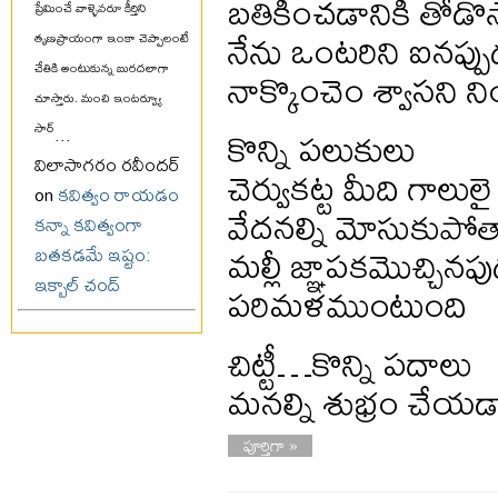
బతికించడానికి తోడొస్తా
ప్రేమించే వాళ్ళెవరూ కీర్తిని
నేను ఒంటరిని ఐనప్పు
తృణప్రాయంగా ఇంకా చెప్పాలంటే
నాక్కొంచెం శ్వాసని 
చేతికి అంటుకున్న బురదలాగా
చూస్తారు. మంచి ఇంటర్వ్యూ
కొన్ని పలుకులు
సార్
...
విలాసాగరం రవీందర్
చెర్వుకట్ట మీది గాలులై
on
కవిత్వం రాయడం
వేదనల్ని మోసుకుపోతాయ
కన్నా కవిత్వంగా
మల్లీ జ్ఞాపకమొచ్చిన
బతకడమే ఇష్టం:
ఇక్బాల్ చంద్
పరిమళముంటుంది
చిట్టీ…కొన్ని పదాలు
మనల్ని శుభ్రం చేయడ
పూర్తిగా »