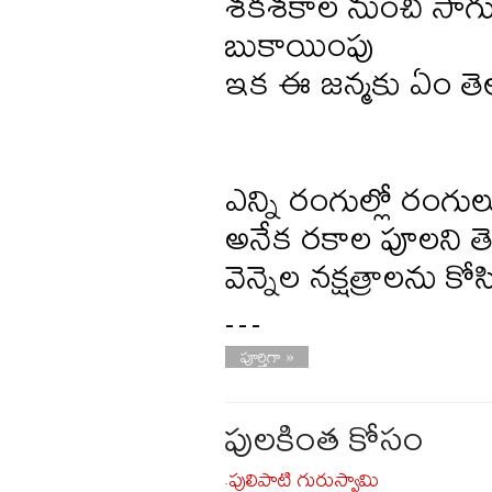
శకశకాల నుంచి సాగు
బుకాయింపు
ఇక ఈ జన్మకు ఏం తె
ఎన్ని రంగుల్లో రంగుల
అనేక రకాల పూలని తె
వెన్నెల నక్షత్రాలను కోస
…
పూర్తిగా »
పులకింత కోసం
పులిపాటి గురుస్వామి
-