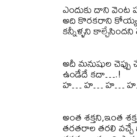
ఎందుకు దాని వెంట
అది కొరకరాని కోయ్యన
కన్నీళ్ళని కాల్చేసిందని 
అదీ మనుషుల చెప్పు చే
ఉండేదే కదా….!
హ… హ… హ… హ
అంత శక్తని,ఇంత శక్త
తరతరాల తరలి వచ్చే ది