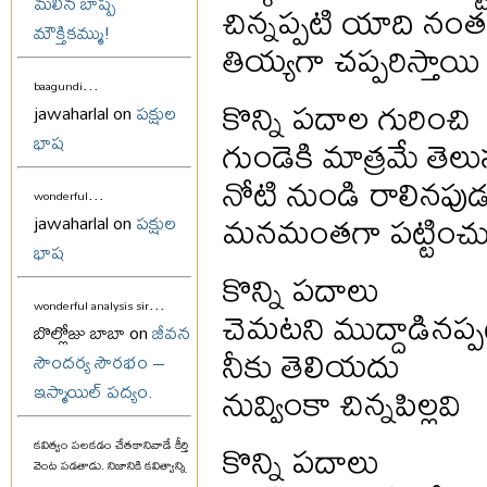
మలిన బాష్ప
చిన్నప్పటి యాది నంత
మౌక్తికమ్ము!
తియ్యగా చప్పరిస్తాయి
...
baagundi
కొన్ని పదాల గురించి
jawaharlal on
పక్షుల
గుండెకి మాత్రమే తెల
భాష
నోటి నుండి రాలినపు
...
wonderful
మనమంతగా పట్టించుక
jawaharlal on
పక్షుల
భాష
కొన్ని పదాలు
...
చెమటని ముద్దాడినప్
wonderful analysis sir
బొల్లోజు బాబా on
జీవన
నీకు తెలియదు
సౌందర్య సౌరభం –
నువ్వింకా చిన్నపిల్లవి
ఇస్మాయిల్ పద్యం.
కొన్ని పదాలు
కవిత్వం పలకడం చేతకానివాడే కీర్తి
వెంట పడతాడు. నిజానికి కవిత్వాన్ని