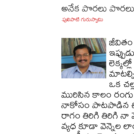
అనేక పొరలు పొరలుగ
పులిపాటి గురుస్వామి
-
జీవితం
ఇప్పు
లెక్కల్ల
మాటల్న
ఒక చల్
మురిసిన కాలం రంగు 
నాకోసం పాటపాడిన చ
రాగం తిరిగి తిరిగి 
వ్యధ కూడా వెన్నెల ల