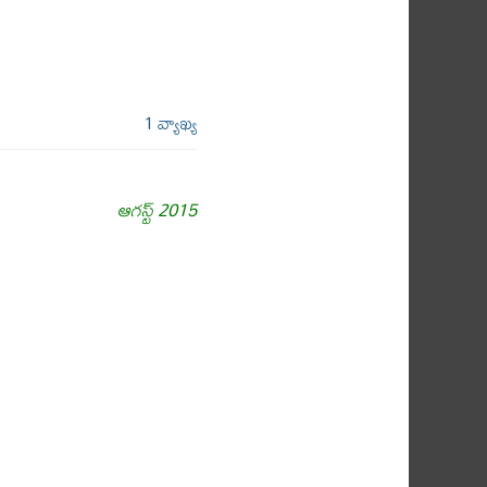
1 వ్యాఖ్య
ఆగస్ట్ 2015