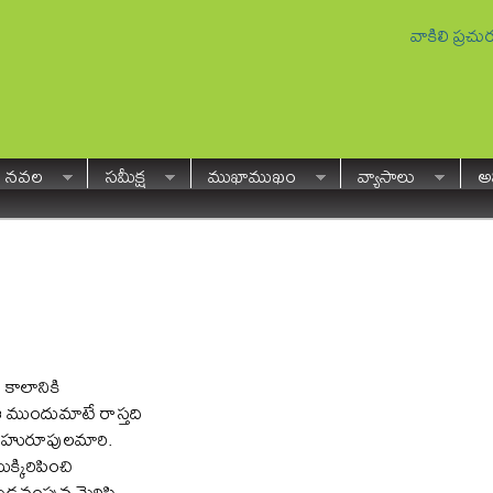
వాకిలి ప్రచ
నవల
సమీక్ష
ముఖాముఖం
వ్యాసాలు
అవ
 కాలానికి
 ముందుమాటే రాస్తది
హురూపులమారి.
ుక్కిరిపించి
ెడవంపున మెరిసి