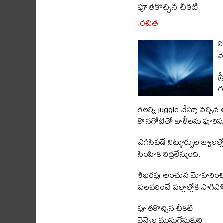
పూతకొచ్చిన చీకటి
రచిత
-
న
వ
ప
గ
కలల్ని juggle చేస్తూ వచ్చిన 
కొనగోటితో ఖాళీలను పూరిస
ఎగిసిపడే నిట్టూర్పుల జ్వాలల్
సింహిక నిద్రలేస్తుంది.
శిఖరపు అంచున మోహరిం
పలవరించే పల్లాల్లోకి సాగిప
పూతకొచ్చిన చీకటి
వెన్నెల ముసుగేసుకుని