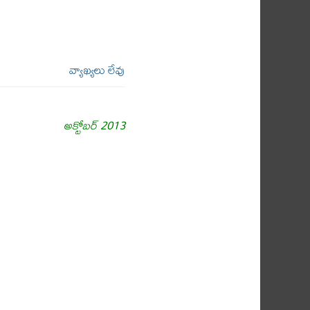
వ్యాఖ్యలు లేవు
అక్టోబర్ 2013