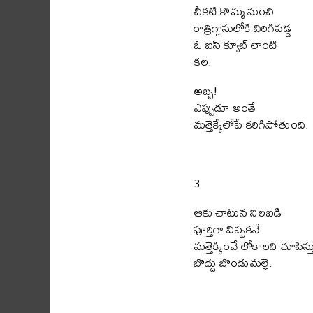
చీకటి కొమ్మ నుంచి
రాత్రిగ్లాసులోకి విరిగిపడ్డ
ఓ ఐస్ క్యూబ్ లాంటి
కల.
అబ్బ!
ఎప్పుడూ అంతే
మత్తెక్కేలోపే కరిగిపోతుంది.
3
ఆకు చాటున నిలబడి
పూర్తిగా విప్పకనే
మత్తెక్కించే లోకాలని చూపిస్త
బొద్దు బొండుమల్లె.