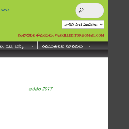
ురణలు
సంపాదకుల ఈమెయిలు:
VAAKILI.EDITOR@GMAIL.COM
ి, ఇవి, అన్నీ..
రచయితలకు సూచనలు
జనవరి 2017