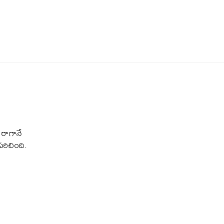
 రాగానే
పరిచింది.