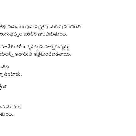
ిశీధి నడుమొంపున నక్షత్రపు మెరుపునంటించి
ెలుగుపువ్వుల జరీచీర జారిపడుతుంది.
్రేమావేశంతో ఒక్కపెట్టున హత్తుకున్నట్టు
దులన్నీ అదాటున ఆక్రమించబడతాయి.
అతిధి
్తూ ఉంటాడు.
లోంచి
చిన మోహం
ోతుంది.