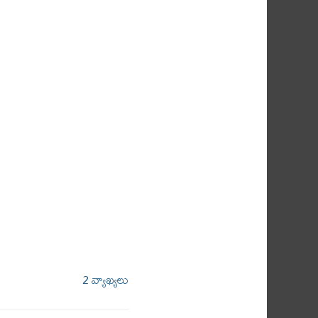
2 వ్యాఖ్యలు