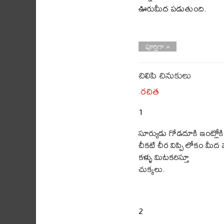
ఊరుమీద పడుతుంది.
పూర్తిగా »
చిలిపి చినుకులు
రచిత
-
1
సూర్యుడు గోడదూకి ఇంట్లోకి
చీకటి చీర విప్పి లోకం మీద 
కళ్ళు మిటకరిస్తూ
చుక్కలు.
2