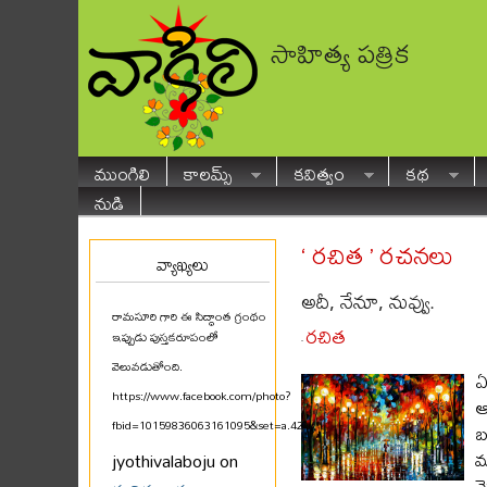
సాహిత్య పత్రిక
ముంగిలి
కాలమ్స్
కవిత్వం
కథ
నుడి
‘ రచిత ’ రచనలు
వ్యాఖ్యలు
అదీ, నేనూ, నువ్వు.
రామసూరి గారి ఈ సిద్ధాంత గ్రంథం
రచిత
ఇప్పుడు పుస్తకరూపంలో
-
వెలువడుతోంది.
ఏ
https://www.facebook.com/photo?
ఆ
fbid=10159836063161095&set=a.425580711094
...
బ
మ
jyothivalaboju on
మ