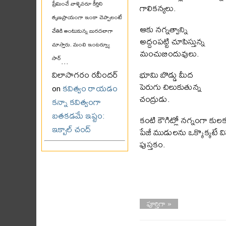
ప్రేమించే వాళ్ళెవరూ కీర్తిని
గాలికన్యలు.
తృణప్రాయంగా ఇంకా చెప్పాలంటే
ఆకు నగ్నత్వాన్ని
చేతికి అంటుకున్న బురదలాగా
అద్దంపట్టి చూపిస్తున్న
చూస్తారు. మంచి ఇంటర్వ్యూ
మంచుబిందువులు.
సార్
...
భూమి బొడ్డు మీద
విలాసాగరం రవీందర్
పెరుగు చిలుకుతున్న
on
కవిత్వం రాయడం
చంద్రుడు.
కన్నా కవిత్వంగా
బతకడమే ఇష్టం:
కంటి కౌగిట్లో నగ్నంగా కులక
ఇక్బాల్ చంద్
పేజీ ముడులను ఒక్కొక్కటే వ
పుస్తకం.
పూర్తిగా »