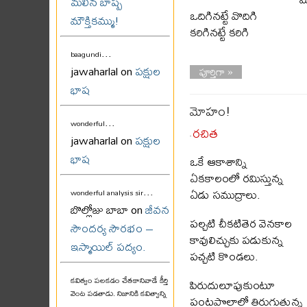
మలిన బాష్ప
ఒదిగినట్టే వొదిగి
మౌక్తికమ్ము!
కరిగినట్టే కరిగి
...
baagundi
jawaharlal on
పక్షుల
పూర్తిగా »
భాష
మోహం!
...
wonderful
రచిత
jawaharlal on
పక్షుల
-
భాష
ఒకే ఆకాశాన్ని
ఏకకాలంలో రమిస్తున్న
...
ఏడు సముద్రాలు.
wonderful analysis sir
బొల్లోజు బాబా on
జీవన
పల్చటి చీకటితెర వెనకాల
సౌందర్య సౌరభం –
కావులిచ్చుకు పడుకున్న
ఇస్మాయిల్ పద్యం.
పచ్చటి కొండలు.
కవిత్వం పలకడం చేతకానివాడే కీర్తి
పిరుదులూపుకుంటూ
వెంట పడతాడు. నిజానికి కవిత్వాన్ని
పంటపొలాల్లో తిరుగుతున్న