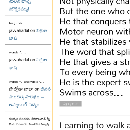
Not physically cha
మలిన బాష్ప
But the one who c
మౌక్తికమ్ము!
He that conquers 
...
baagundi
Motor neuron with
jawaharlal on
పక్షుల
He that stabilizes
భాష
The word that spli
...
wonderful
He that gives a st
jawaharlal on
పక్షుల
భాష
To every being who
He is the expert 
...
wonderful analysis sir
Swims across…
బొల్లోజు బాబా on
జీవన
సౌందర్య సౌరభం –
పూర్తిగా »
ఇస్మాయిల్ పద్యం.
కవిత్వం పలకడం చేతకానివాడే కీర్తి
Learning to walk 
వెంట పడతాడు. నిజానికి కవిత్వాన్ని