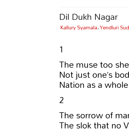
Dil Dukh Nagar
Kallury Syamala
Yendluri Su
-
•
1
The muse too she
Not just one’s bod
Nation as a whole
2
The sorrow of ma
The slok that no V