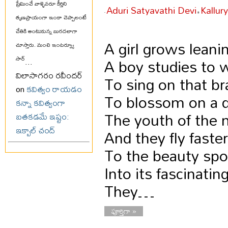
ప్రేమించే వాళ్ళెవరూ కీర్తిని
Aduri Satyavathi Devi
Kallur
-
•
తృణప్రాయంగా ఇంకా చెప్పాలంటే
చేతికి అంటుకున్న బురదలాగా
A girl grows lean
చూస్తారు. మంచి ఇంటర్వ్యూ
A boy studies to w
సార్
...
విలాసాగరం రవీందర్
To sing on that br
on
కవిత్వం రాయడం
To blossom on a di
కన్నా కవిత్వంగా
The youth of the 
బతకడమే ఇష్టం:
ఇక్బాల్ చంద్
And they fly faste
To the beauty spot
Into its fascinating
They…
పూర్తిగా »