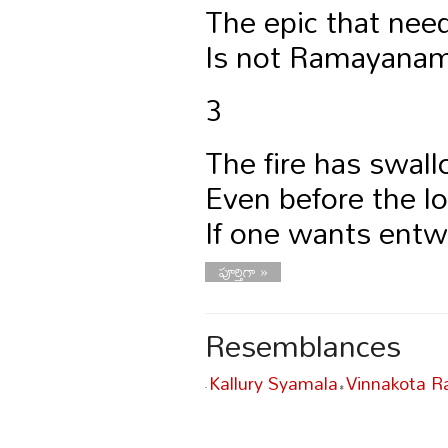
The epic that nee
Is not Ramayanam
3
The fire has swall
Even before the lo
If one wants ent
పూర్తిగా »
Resemblances
Kallury Syamala
Vinnakota R
-
•