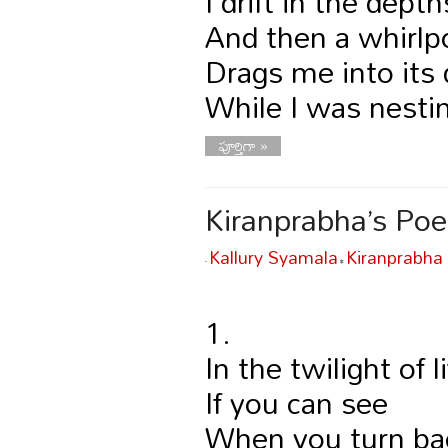
I drift in the dep
And then a whirlp
Drags me into its
While I was nesti
పూర్తిగా »
Kiranprabha’s Po
Kallury Syamala
Kiranprabha
-
•
1.
In the twilight of l
If you can see
When you turn ba