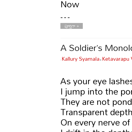
Now
…
పూర్తిగా »
A Soldier’s Mono
Kallury Syamala
Ketavarapu
-
•
As your eye lashe
I jump into the po
They are not pond
Transparent depths
On every nerve of