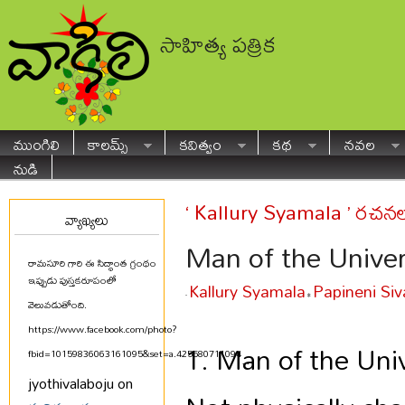
సాహిత్య పత్రిక
ముంగిలి
కాలమ్స్
కవిత్వం
కథ
నవల
నుడి
‘ Kallury Syamala ’ రచన
వ్యాఖ్యలు
Man of the Univer
రామసూరి గారి ఈ సిద్ధాంత గ్రంథం
ఇప్పుడు పుస్తకరూపంలో
Kallury Syamala
Papineni Si
-
•
వెలువడుతోంది.
https://www.facebook.com/photo?
1. Man of the Uni
fbid=10159836063161095&set=a.425580711094
...
jyothivalaboju on