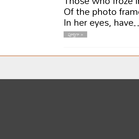
Those who froze in
Of the photo fram
In her eyes, have
పూర్తిగా »