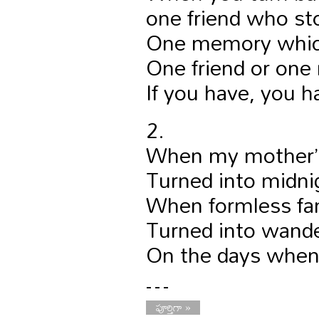
one friend who st
One memory whic
One friend or on
If you have, you ha
2.
When my mother’s
Turned into midn
When formless fa
Turned into wander
On the days when 
…
పూర్తిగా »