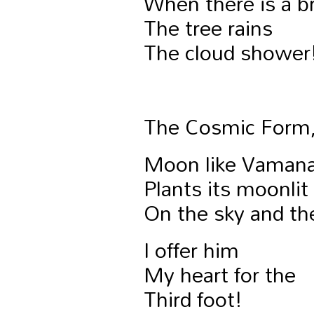
When there is a b
The tree rains
The cloud shower
The Cosmic Form
Moon like Vamana
Plants its moonlit
On the sky and th
I offer him
My heart for the
Third foot!