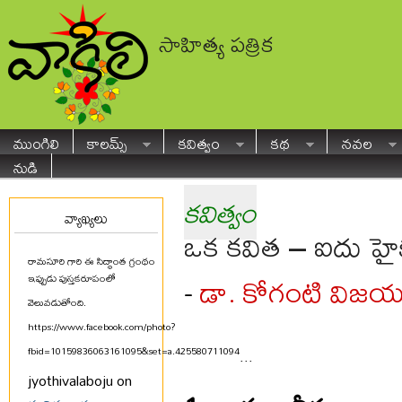
సాహిత్య పత్రిక
ముంగిలి
కాలమ్స్
కవిత్వం
కథ
నవల
నుడి
కవిత్వం
వ్యాఖ్యలు
ఒక కవిత – ఐదు హ
రామసూరి గారి ఈ సిద్ధాంత గ్రంథం
డా. కోగంటి విజ
-
ఇప్పుడు పుస్తకరూపంలో
వెలువడుతోంది.
https://www.facebook.com/photo?
fbid=10159836063161095&set=a.425580711094
...
jyothivalaboju on