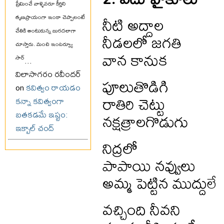
ప్రేమించే వాళ్ళెవరూ కీర్తిని
నీటి అద్దాల
తృణప్రాయంగా ఇంకా చెప్పాలంటే
చేతికి అంటుకున్న బురదలాగా
నీడలలో జగతి
చూస్తారు. మంచి ఇంటర్వ్యూ
వాన కానుక
సార్
...
విలాసాగరం రవీందర్
పూలుతొడిగి
on
కవిత్వం రాయడం
రాతిరి చెట్టు
కన్నా కవిత్వంగా
నక్షత్రాలగొడుగు
బతకడమే ఇష్టం:
ఇక్బాల్ చంద్
నిద్రలో
పాపాయి నవ్వులు
అమ్మ పెట్టిన ముద్దులే
వచ్చింది నీవని