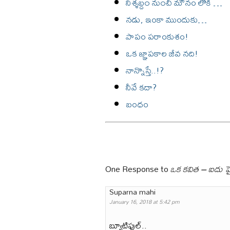
నిశ్శబ్ద౦ ను౦చీ మౌనం లోకి …
నడు, ఇంకా ముందుకు…
పాపం పరాంకుశం!
ఒక జ్ఞాపకాల జీవ నది!
నాన్నొస్తే..!?
నీవే కదా?
బంధం
One Response to
ఒక కవిత – ఐదు 
Suparna mahi
January 16, 2018 at 5:42 pm
బ్యూటిఫుల్..