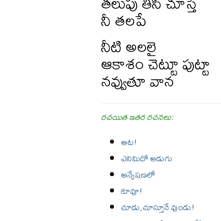
తలుపు తీసి చూస్తే
నీ తలపే
నీటి అలలై
ఆకాశం చెట్టూ పుట్టా
నవ్వుతూ వాన
రచయిత ఇతర రచనలు:
ఆట!
ఎనిమిదో అడుగు
అన్వేషణలో
కూవూ!
చూడు,చూస్తూనే వుండు!