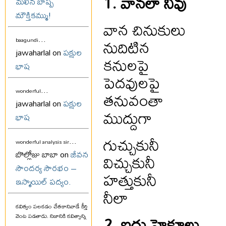
1. వానలా నీవు
మలిన బాష్ప
మౌక్తికమ్ము!
వాన చినుకులు
...
నుదిటిన
baagundi
jawaharlal on
పక్షుల
కనులపై
భాష
పెదవులపై
...
తనువంతా
wonderful
jawaharlal on
పక్షుల
ముద్దుగా
భాష
గుచ్చుకునీ
...
wonderful analysis sir
బొల్లోజు బాబా on
జీవన
విచ్చుకునీ
సౌందర్య సౌరభం –
హత్తుకునీ
ఇస్మాయిల్ పద్యం.
నీలా
కవిత్వం పలకడం చేతకానివాడే కీర్తి
2. ఐదు హైకూలు
వెంట పడతాడు. నిజానికి కవిత్వాన్ని