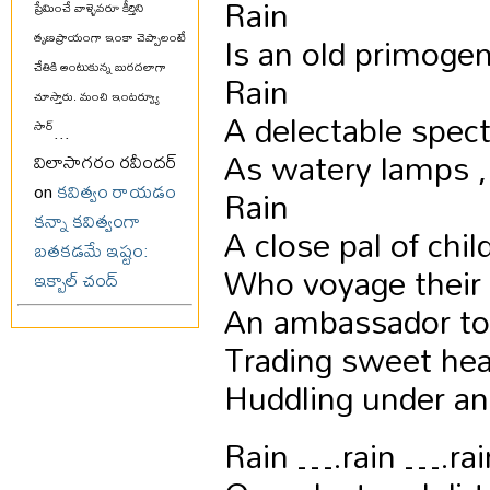
Rain
ప్రేమించే వాళ్ళెవరూ కీర్తిని
Is an old primogen
తృణప్రాయంగా ఇంకా చెప్పాలంటే
చేతికి అంటుకున్న బురదలాగా
Rain
చూస్తారు. మంచి ఇంటర్వ్యూ
A delectable spect
సార్
...
As watery lamps , 
విలాసాగరం రవీందర్
Rain
on
కవిత్వం రాయడం
కన్నా కవిత్వంగా
A close pal of chil
బతకడమే ఇష్టం:
Who voyage their 
ఇక్బాల్ చంద్
An ambassador to
Trading sweet hea
Huddling under an
Rain ….rain ….rai