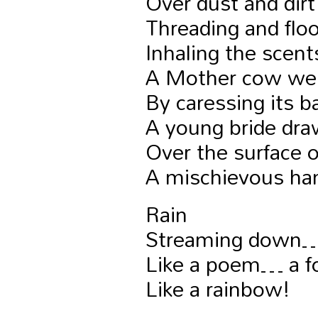
Over dust and dirt
Threading and floo
Inhaling the scent
A Mother cow welc
By caressing its b
A young bride dra
Over the surface o
A mischievous ha
Rain
Streaming down…
Like a poem… a fo
Like a rainbow!