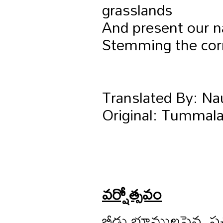
grasslands
And present our na
Stemming the corr
Translated By: Na
Original: Tummala
వర్షోత్సవం
బీడు భూములపైన, పచ