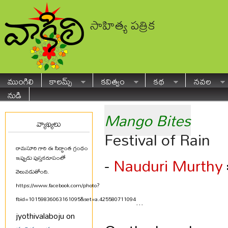
సాహిత్య పత్రిక
ముంగిలి
కాలమ్స్
కవిత్వం
కథ
నవల
నుడి
Mango Bites
వ్యాఖ్యలు
Festival of Rain
రామసూరి గారి ఈ సిద్ధాంత గ్రంథం
Nauduri Murthy
-
ఇప్పుడు పుస్తకరూపంలో
వెలువడుతోంది.
https://www.facebook.com/photo?
fbid=10159836063161095&set=a.425580711094
...
jyothivalaboju on