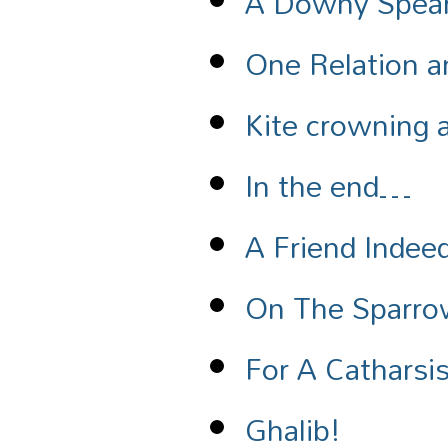
A Downy Spea
One Relation an
Kite crowning 
In the end…
A Friend Indee
On The Sparro
For A Catharsi
Ghalib!