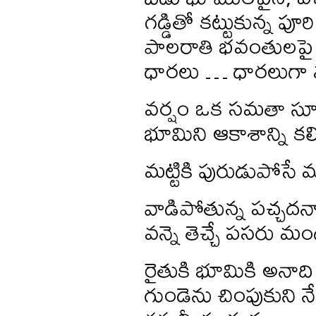
గడ్డితో కట్టుకున్న పూ
పాలరాతి భవంతులపై
ధారలు … ధారలుగా 
వర్షం ఒక సమతా సూత
భూమిని ఆకాశాన్ని కలి
మట్టికి పురుడుపోసే 
వాడిపోతున్న పచ్చదనా
వన్నె తెచ్చే పసరు మ
రైతుకి భూమికి అనాది
గుండెను చింపుకుని న