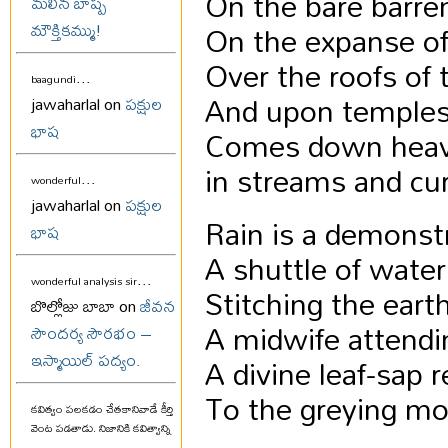
On the bare barr
మలిన బాష్ప
On the expanse of 
మౌక్తికమ్ము!
Over the roofs of 
...
baagundi
And upon temples
jawaharlal on
పక్షుల
భాష
Comes down heavi
in streams and cur
...
wonderful
jawaharlal on
పక్షుల
Rain is a demonstr
భాష
A shuttle of wate
...
wonderful analysis sir
Stitching the eart
బొల్లోజు బాబా on
జీవన
A midwife attendin
సౌందర్య సౌరభం –
A divine leaf-sap 
ఇస్మాయిల్ పద్యం.
To the greying mo
కవిత్వం పలకడం చేతకానివాడే కీర్తి
వెంట పడతాడు. నిజానికి కవిత్వాన్ని