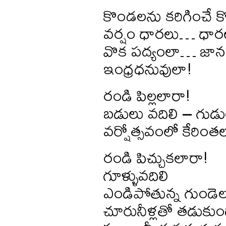
కొండలను కరిగించే క
వర్షం ధారలు… ధార
వొక పద్యంలా… జాన
ఇంధ్రధనువులా!
రండి పిల్లలారా!
బడులు వదిలి – గుడు
వర్షోత్సవంలో కేరింత
రండి పిచ్చుకలారా!
గూళ్ళువదిలి
ఎండిపోతున్న గుండె
చూరునీళ్లతో తడుకు