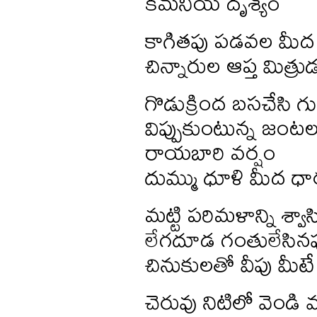
కమనీయ దృశ్యం
కాగితపు పడవల మీద బాల
చిన్నారుల ఆప్త మిత్రు
గొడుక్రింద బసచేసి గ
విప్పుకుంటున్న జంట
రాయబారి వర్షం
దుమ్ము ధూళి మీద ధ
మట్టి పరిమళాన్ని శ్వాస
లేగదూడ గంతులేసినపు
చినుకులతో వీపు మీట
చెరువు నిటిలో వెండి 