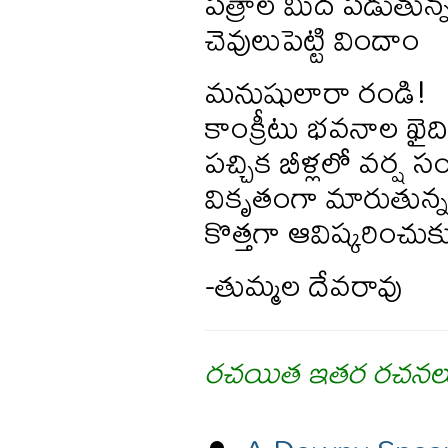
పత్రాల మీద పడుతున్న 
చెవులుపెట్టి విందాం
మనుషులారా రండి!
కాంక్రీటు భవనాల ఖైద
పచ్చిక బీళ్లలో వర్ష స
వికృతంగా మారుతున్న
కొత్తగా ఆవిష్కరించు
-తుమ్మల దేవరావు
రచయిత ఇతర రచనల