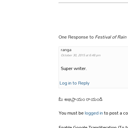
One Response to
Festival of Rain
ranga
October 30, 2015 at 6:48 pm
Super writer.
Log in to Reply
మీ అభిప్రాయం రాయండి
You must be
logged in
to post a c
Enable Google Transliteration.(To t