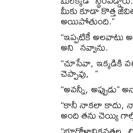
మీరిక్కడ స్థిరపడ్డారు
మీకు కూడా కొత్త జీవ
అయిపోతుంది.”
“ఇప్పటికే అలవాటు అ
అని నవ్వాను.
“చూసేవా, ఇక్కడికి వచ
చెప్పావు, ”
“అవన్నీ, అప్పుడు” అన
“కానీ నాకలా కాదు, 
అంది తను చెయ్యి గాల
“భూగోళానికవతల చిన్న 