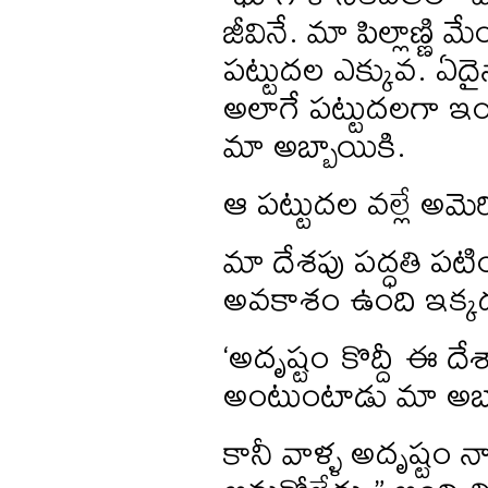
జీవినే. మా పిల్లాణ్ణి 
పట్టుదల ఎక్కువ. ఏద
అలాగే పట్టుదలగా ఇంగ్
మా అబ్బాయికి.
ఆ పట్టుదల వల్లే అమ
మా దేశపు పద్ధతి పట
అవకాశం ఉంది ఇక్కడ.
‘అదృష్టం కొద్దీ ఈ దేశ
అంటుంటాడు మా అబ్
కానీ వాళ్ళ అదృష్టం 