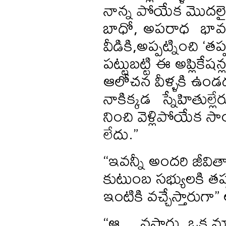
నాన్న పోయేక మొదలైంద
బాధో, అపరాధ భావన
వీడికి,అప్పట్నించి ‘
పట్టుబట్టి ఈ అప్లికేషన్
ఆలోచన వీళ్ళకి ఉండడం
నాకిక్కడ స్నేహితుల్
నించి వెళ్లిపోయేక సా
లేదు.”
“ఇవన్నీ అందరి జీవితాల
కుటుంబ సభ్యులకి త
ఇంటికి వచ్చేస్తారుగా”
“ఆ… వస్తారు. ఒక మా