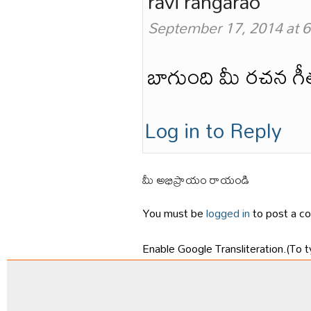
ravi rangarao
September 17, 2014 at 
బాగుంది మీ రచన గీ
Log in to Reply
మీ అభిప్రాయం రాయండి
You must be
logged in
to post a c
Enable Google Transliteration.(To t