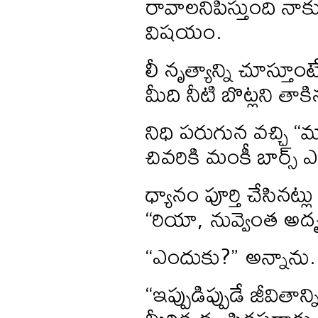
రావాలనిపిస్తుంది న
విషయం.
లీ నృత్యాన్ని చూస్త
మీది నీటి బొట్లని తా
నిధి పరుగున వచ్చి “
చివరికి మంకీ బార్స్ ఎ
ధ్యానం పూర్తి చేసినట
“రియా, నువ్వెంత అదృ
“ఎందుకు?” అన్నాను.
“ఇప్పుడిప్పుడే జీవితాన్