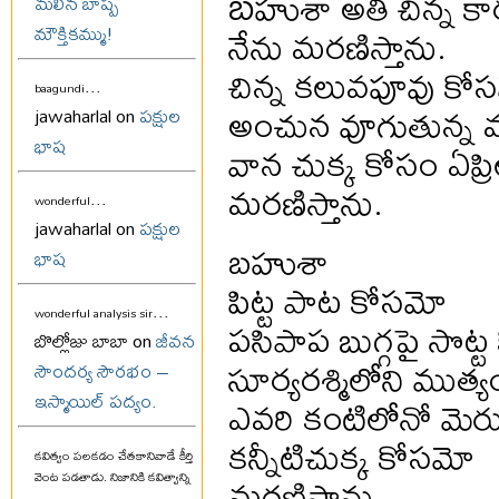
బ
హుశా అతి చిన్న కా
మలిన బాష్ప
నేను మరణిస్తాను.
మౌక్తికమ్ము!
చిన్న కలువపూవు కో
...
baagundi
అంచున వూగుతున్న 
jawaharlal on
పక్షుల
భాష
వాన చుక్క కోసం ఏప్ర
మరణిస్తాను.
...
wonderful
jawaharlal on
పక్షుల
బహుశా
భాష
పిట్ట పాట కోసమో
...
wonderful analysis sir
పసిపాప బుగ్గపై సొట్
బొల్లోజు బాబా on
జీవన
సూర్యరశ్మిలోని ముత్
సౌందర్య సౌరభం –
ఇస్మాయిల్ పద్యం.
ఎవరి కంటిలోనో మెరుస
కన్నీటిచుక్క కోసమో
కవిత్వం పలకడం చేతకానివాడే కీర్తి
మరణిస్తాను.
వెంట పడతాడు. నిజానికి కవిత్వాన్ని