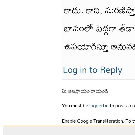
కాదు. కాని, మరణిస్త
భావంలో పెద్దగా తేడా
ఉపయోగిస్తూ అనువదించ
Log in to Reply
మీ అభిప్రాయం రాయండి
You must be
logged in
to post a c
Enable Google Transliteration.(To t