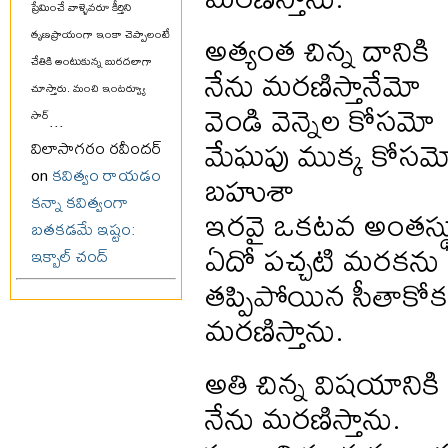
ప్రేమించే వాళ్ళెవరూ కీర్తిని
అత్యంత చిన్న దానికి
తృణప్రాయంగా ఇంకా చెప్పాలంటే
చేతికి అంటుకున్న బురదలాగా
నేను మరణిస్తానేమో
చూస్తారు. మంచి ఇంటర్వ్యూ
వెండి వెన్నెల కోసమో
సార్
...
మేఘపు ముక్క కోసమ
విలాసాగరం రవీందర్
on
కవిత్వం రాయడం
బహుశా
కన్నా కవిత్వంగా
ఇరవై ఒకటవ అంతస్థ
బతకడమే ఇష్టం:
ఏదో పచ్చటి మరకను అన
ఇక్బాల్ చంద్
తప్పిపోయిన సీతాకో
మరణిస్తాను.
అతి చిన్న విషయానికి
నేను మరణిస్తాను.