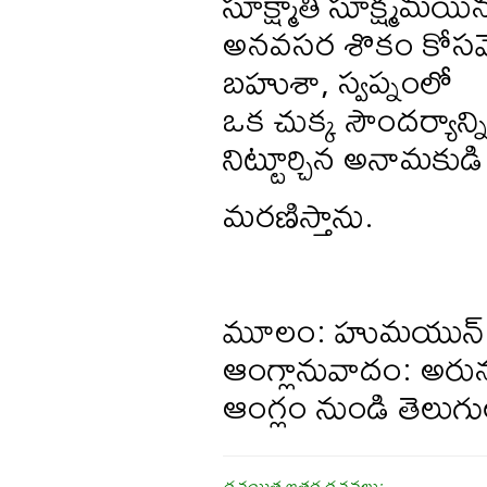
సూక్ష్మాతి సూక్ష్మమ
అనవసర శొకం కోస
బహుశా, స్వప్నంలో
ఒక చుక్క సౌందర్యాన్న
నిట్టూర్చిన అనామకుడ
మరణిస్తాను.
మూలం: హుమయున్ ఆజ
ఆంగ్లానువాదం: అరున
ఆంగ్లం నుండి తెలుగు
రచయిత ఇతర రచనలు: