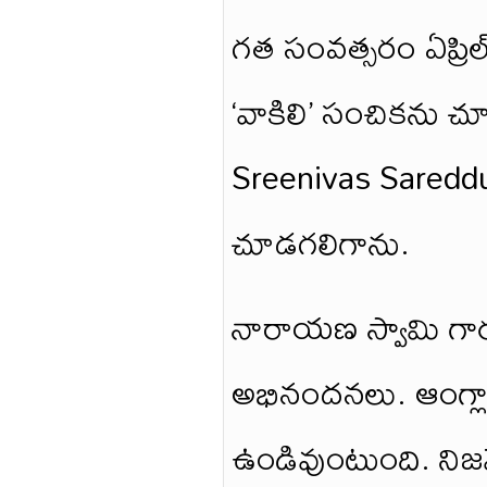
గత సంవత్సరం ఏప్రిల్
‘వాకిలి’ సంచికను 
Sreenivas Saredd
చూడగలిగాను.
నారాయణ స్వామి గారూ
అభినందనలు. ఆంగ్లాను
ఉండివుంటుంది. నిజమ