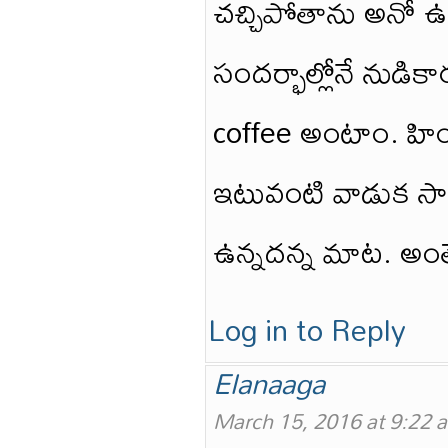
చచ్చిపోతాను అనో ఉ
సందర్భాల్లోనే నుడికా
coffee అంటాం. హింద
ఇటువంటి వాడుక సా
ఉన్నదన్న మాట. అంత
Log in to Reply
Elanaaga
March 15, 2016 at 9:22 