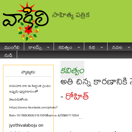
సాహిత్య పత్రిక
ముంగిలి
కాలమ్స్
కవిత్వం
కథ
నవల
నుడి
కవిత్వం
వ్యాఖ్యలు
అతి చిన్న కారణానికి 
రామసూరి గారి ఈ సిద్ధాంత గ్రంథం
రోహిత్
-
ఇప్పుడు పుస్తకరూపంలో
వెలువడుతోంది.
https://www.facebook.com/photo?
fbid=10159836063161095&set=a.425580711094
...
jyothivalaboju on