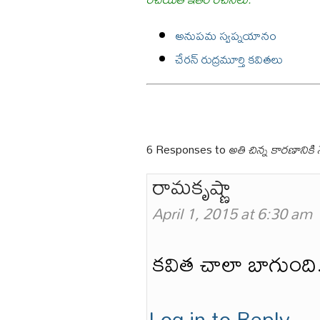
అనుపమ స్వప్నయానం
చేరన్ రుద్రమూర్తి కవితలు
6 Responses to
అతి చిన్న కారణానికి 
రామకృష్ణా
April 1, 2015 at 6:30 am
కవిత చాలా బాగుంది. ఎవ
Log in to Reply