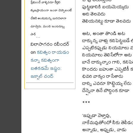
ప్రేమించే వాళ్ళెవరూ కీర్తిని
పుట్టడానికి బయమెయ్యదు
తృణప్రాయంగా ఇంకా చెప్పాలంటే
అది తెలవదు
చేతికి అంటుకున్న బురదలాగా
తెలియనట్టు కూడా తెలవదు
చూస్తారు. మంచి ఇంటర్వ్యూ
ఆట, అంతా తొండి అట
సార్
...
దాక్కున్న వాళ్లు కనిపెట్టబడే
విలాసాగరం రవీందర్
ఎప్పటికప్పుడు నియమాలు 
on
కవిత్వం రాయడం
నియమాలు తెలిసేలోగా ఆ
కన్నా కవిత్వంగా
బానే దాక్కున్నాం గాని, కనిపె
బతకడమే ఇష్టం:
కొందరు బహుశా ఎప్పటికీ క
ఛివరి వాక్యం రాసేశారు
ఇక్బాల్ చంద్
దాన్ని ఎవరూ కొట్టెయ్య లేరు
దేన్నైనా తినే బొద్దింక కూడా
***
‘ఇప్పుడా వెళ్తావు,
నాకేమవుతోందో నీకు తెలీడం
అన్నాడు, అప్పుడు, వాడు