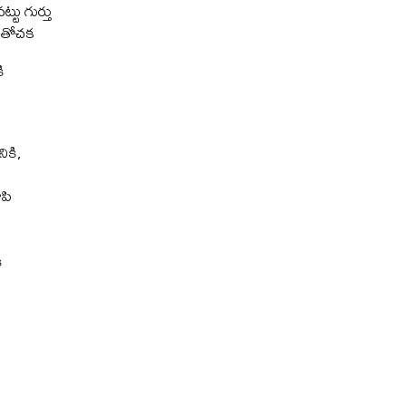
్టు గుర్తు
ో తోచక
ి
ికి,
ూపి
ి