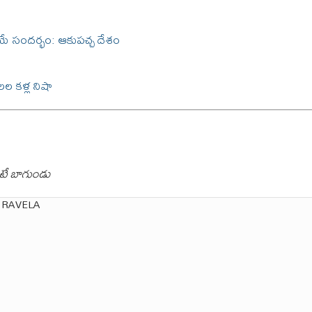
 సందర్భం: ఆకుపచ్చ దేశం
ల కళ్ల నిషా
టే బాగుండు
 RAVELA