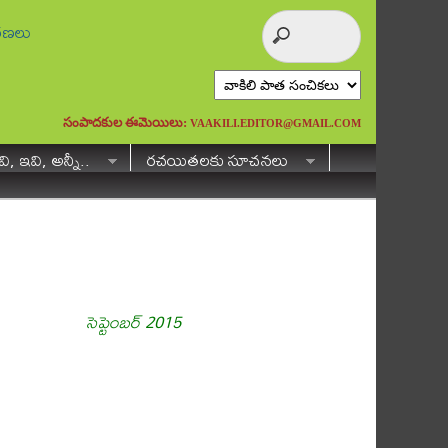
ురణలు
సంపాదకుల ఈమెయిలు:
VAAKILI.EDITOR@GMAIL.COM
ి, ఇవి, అన్నీ..
రచయితలకు సూచనలు
సెప్టెంబర్ 2015