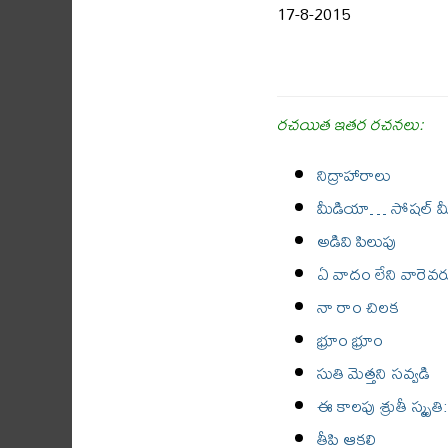
17-8-2015
రచయిత ఇతర రచనలు:
నిద్రాహారాలు
మీడియా… సోషల్ మ
అడివి పిలుపు
ఏ వాదం లేని వారెవర
నా రాం చిలక
భ్రూం భ్రూం
సుతి మెత్తని సవ్వడి
ఈ కాలపు శ్రుతీ స్మృత
తీపి ఆకలి