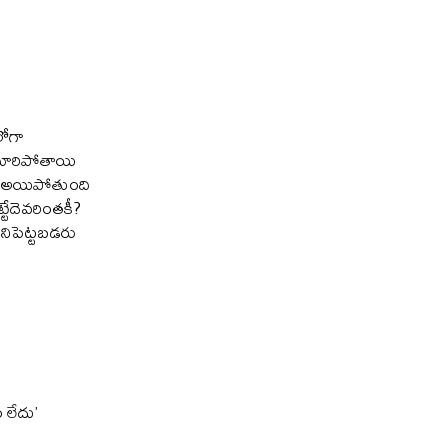
 లోగా
మారిపోతాయి
ట అయిపోతుంది
ట్టేదెవరింతకీ?
నిపెట్టబడరు
 లేదు’