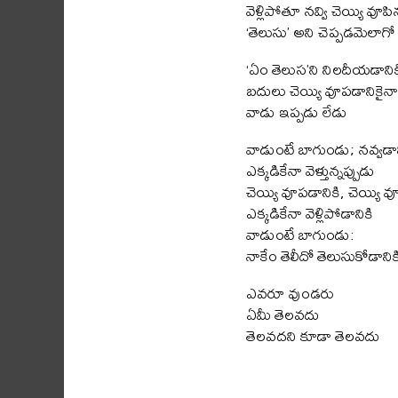
వెళ్లిపోతూ నవ్వి చెయ్యి వూపినట
‘తెలుసు’ అని చెప్పడమెలాగ
‘ఏం తెలుస’ని నిలదీయడానిక
బదులు చెయ్యి వూపడానికైనా
వాడు ఇప్పడు లేడు
వాడుంటే బాగుండు; నవ్వడాన
ఎక్కడికేనా వెళ్తున్నప్పుడు
చెయ్యి వూపడానికి, చెయ్యి వ
ఎక్కడికేనా వెళ్లిపోడానికి
వాడుంటే బాగుండు:
నాకేం తెలీదో తెలుసుకోడానిక
ఎవరూ వుండరు
ఏమీ తెలవదు
తెలవదని కూడా తెలవదు