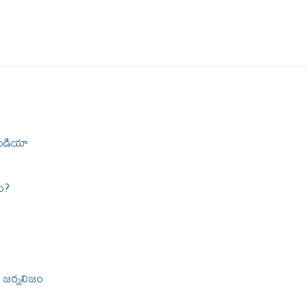
ీడియా
ు?
ి: జర్నలిజం