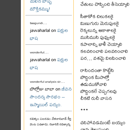
మలిన బాష్ప
చేతులు చొప్పించి తీసెయ్యాలి
మౌక్తికమ్ము!
సీతాకోక చిలుకలకై
...
మిణుగురు మెరుపులకై
baagundi
రెక్కలున్న ఆకాశాలకై
jawaharlal on
పక్షుల
ముసిముసి పువ్వులకై
భాష
కపాలాన్ని ఖాళీ చెయ్యాలి
కలవరించాలి పలవరించాలి
...
wonderful
పర… వశమై విలపించాలి
jawaharlal on
పక్షుల
భాష
రాసిందంతా కొట్టేసి
బొద్దింక మీసాల్తో
...
wonderful analysis sir
తడుముకోవాలి
బొల్లోజు బాబా on
జీవన
బొద్దింకలే చెప్పగలవు
సౌందర్య సౌరభం –
చీకటి రుచీ వాసన
ఇస్మాయిల్ పద్యం.
***
కవిత్వం పలకడం చేతకానివాడే కీర్తి
చనిపోవడమంటే బయ్యం
వెంట పడతాడు. నిజానికి కవిత్వాన్ని
చావు తెలుస్తుంది