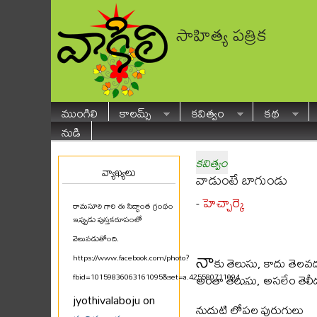
సాహిత్య పత్రిక
ముంగిలి
కాలమ్స్
కవిత్వం
కథ
నుడి
కవిత్వం
వ్యాఖ్యలు
వాడుంటే బాగుండు
హెచ్చార్కె
-
రామసూరి గారి ఈ సిద్ధాంత గ్రంథం
ఇప్పుడు పుస్తకరూపంలో
వెలువడుతోంది.
నా
https://www.facebook.com/photo?
కు తెలుసు, కాదు తెలవ
అంతా తెలుసు, అసలేం తెలీ
fbid=10159836063161095&set=a.425580711094
...
jyothivalaboju on
నుదుటి లోపల పురుగులు