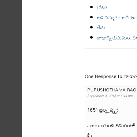
కోరిక
అపనమ్మకం ఆగిపోయే
లేదు
బాధాగ్ని కుసుమం: కల
One Response to
వాడుం
PURUSHOTHAMA RAO
September 4, 2015 at 6:44 pm
1651 బ్రిర్క్లిఫ్ఫ్ద్ర్
చాలా బాగుంది తిమిరంతో
మీ