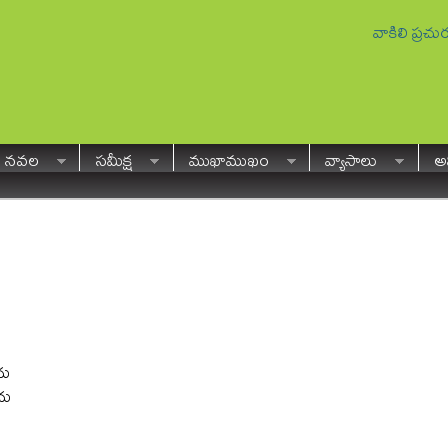
వాకిలి ప్రచ
నవల
సమీక్ష
ముఖాముఖం
వ్యాసాలు
అవ
దు
దు