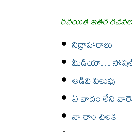
రచయిత ఇతర రచనల
నిద్రాహారాలు
మీడియా… సోషల
అడివి పిలుపు
ఏ వాదం లేని వార
నా రాం చిలక