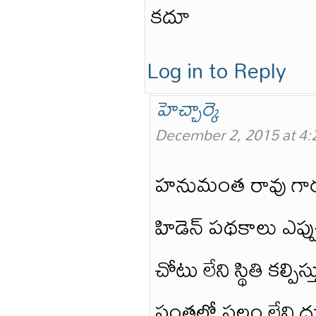
కదూ
Log in to Reply
హెచ్చార్కె
December 2, 2015 at 4
హనుమంత రావు గారు
హిడెన్ పథకాలు ఎప్పు
చోటు లేని స్థితి కల్పిస
సంతలో స్థలం లేని దుస