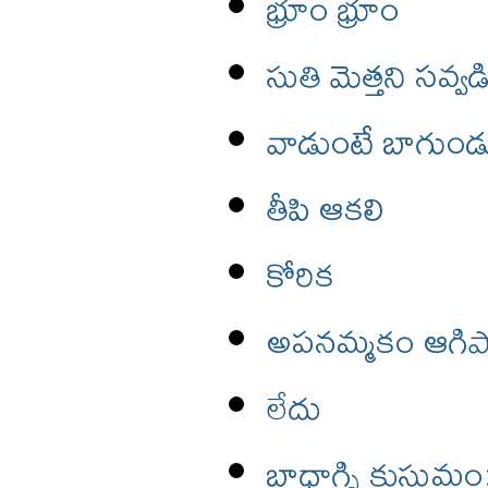
భ్రూం భ్రూం
సుతి మెత్తని సవ్వడ
వాడుంటే బాగుండ
తీపి ఆకలి
కోరిక
అపనమ్మకం ఆగిపో
లేదు
బాధాగ్ని కుసుమం: