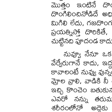
మొత్తం ఇంటినే దొంగ
దొంగిలించినోడిదే అధ
మిగిలి లేదు, గజదొ
ప్రయత్నిస్తో దొరికి
చుట్టినది పూదండ కాదు
నువ్వూ నేనూ ఒక 
వేర్వేరుగానే కాదు, ఇద
కావాలంటే నువ్వు వున్న
మ్రోల వ్రాలి, వాడికి
ఇచ్చి కొంచెం బతుకున
ఎవరో నన్ను తరుము
శరీరంలోనో అద్దెక