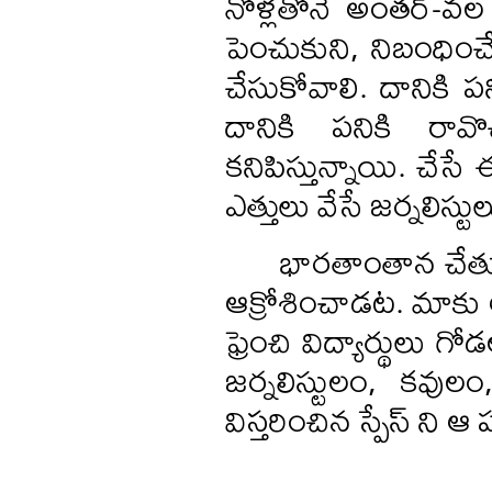
నోళ్లతోనే అంతర్-వల 
పెంచుకుని, నిబంధిం
చేసుకోవాలి. దానికి ప
దానికి పనికి రావ
కనిపిస్తున్నాయి. చే
ఎత్తులు వేసే జర్నలిస్ట
భారతాంతాన చేతుల
ఆక్రోశించాడట. మాకు అ
ఫ్రెంచి విద్యార్థులు 
జర్నలిస్టులం, కవు
విస్తరించిన స్పేస్ ని