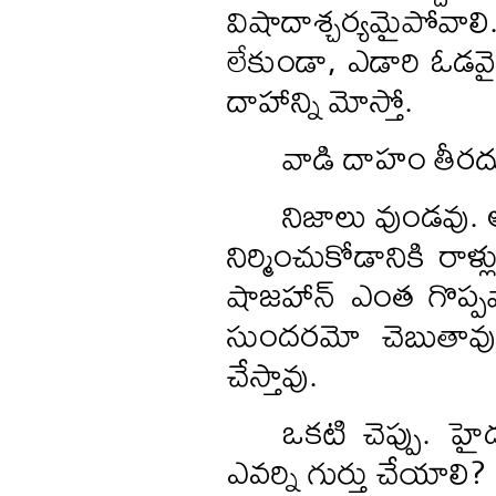
విషాదాశ్చర్యమైపోవ
లేకుండా, ఎడారి ఓడవై
దాహాన్ని మోస్తో.
వాడి దాహం తీరదు.
నిజాలు వుండవు. 
నిర్మించుకోడానికి రాళ్
షాజహాన్ ఎంత గొప్పవ
సుందరమో చెబుతావు. నీ
చేస్తావు.
ఒకటి చెప్పు. హ
ఎవర్ని గుర్తు చేయాలి? ఎ