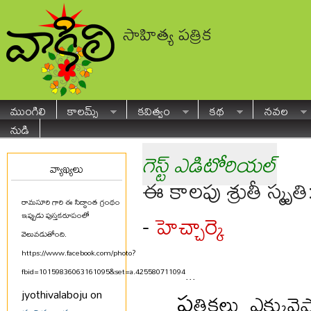
సాహిత్య పత్రిక
ముంగిలి
కాలమ్స్
కవిత్వం
కథ
నవల
నుడి
గెస్ట్ ఎడిటోరియల్
వ్యాఖ్యలు
ఈ కాలపు శ్రుతీ స్మృత
రామసూరి గారి ఈ సిద్ధాంత గ్రంథం
హెచ్చార్కె
-
ఇప్పుడు పుస్తకరూపంలో
వెలువడుతోంది.
https://www.facebook.com/photo?
fbid=10159836063161095&set=a.425580711094
...
ప
jyothivalaboju on
త్రికలు ఎక్కు