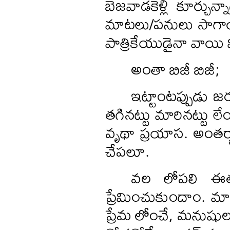
బెజవాడకెళ్లి కూర్చు
మాటలు/పనులు సాగాయి
పాత్రికేయుడైనా వాయి 
అంతా బిజీ బిజీ;
ఇట్టాంటప్పుడు జర
తగినట్టు మారినట్టు 
వృథా ప్రయాస. అంతర్
చేపలూ.
వల లోపలి ఈత 
ప్రేమించుకుందాం. మా
ప్రేమ లోంచే, మనుషు