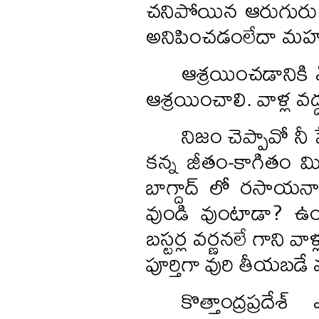
చనిపోయిన ఆరుగురు 
అనిపించడంలేదా మహన
ఆశ్రయించడానికి 
ఆశ్రయించాలి. వాళ్ల వద
నిజం చెప్పావో నీ
కన్న జీతం-కాగితం మి
బాగ్దాద్ లో రసాయనాల
వుండి వుంటాడా? ఉం
బస్టర్ల వర్ణనలే గాని వా
పూర్తిగా వురి తీయబడే
కొత్తాంద్రప్రద