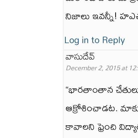
నిజాలు ఇవన్నీ! హఎచ
Log in to Reply
వాసుదేవ్
December 2, 2015 at 12
“భారతాంతాన చేతులు 
ఆక్రోశించాడట. మాకు
కావాలని ఫ్రెంచి విద