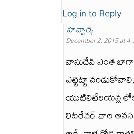
Log in to Reply
హెచ్చార్కె
December 2, 2015 at 4
వాసుదేవ్ ఎంత బాగా చె
ఎట్టెట్టా వండుకోవా
యుటిలిటేరియన్ల లోక
లిటరేచర్ చాల అవసరం.
అదే. వాళ్ల గోడ రాత