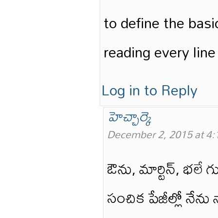
to define the basi
reading every lin
Log in to Reply
హెచ్చార్కె
December 2, 2015 at 4
ఔను, మార్టిన్, భలే గ
సంచిక పేజీల్లో నేన