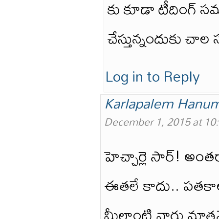
కు కూడా టీదింగ్ సమ
చేస్తున్నందుకు చాల
Log in to Reply
Karlapalem Hanu
December 1, 2015 at 10
హెచ్చార్లె సార్! అం
ఈతలే కాదు.. పతక
మీలాంటి వారు మాత్రమ