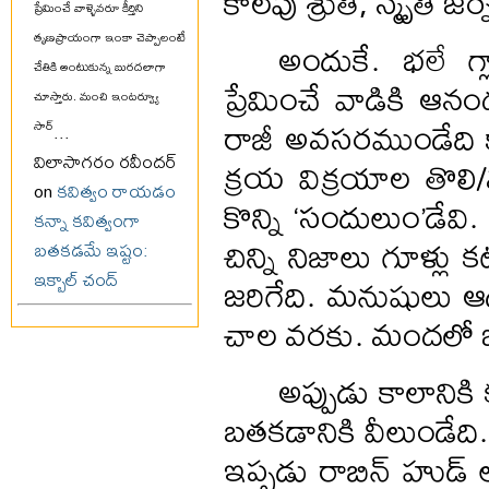
కాలపు శ్రుతీ, స్మృతి జర
ప్రేమించే వాళ్ళెవరూ కీర్తిని
తృణప్రాయంగా ఇంకా చెప్పాలంటే
అందుకే. భలే గ్
చేతికి అంటుకున్న బురదలాగా
ప్రేమించే వాడికి ఆన
చూస్తారు. మంచి ఇంటర్వ్యూ
రాజీ అవసరముండేది క
సార్
...
విలాసాగరం రవీందర్
క్రయ విక్రయాల తొలి
on
కవిత్వం రాయడం
కొన్ని ‘సందులుం’డేవి.
కన్నా కవిత్వంగా
చిన్ని నిజాలు గూళ్లు
బతకడమే ఇష్టం:
ఇక్బాల్ చంద్
జరిగేది. ‍మనుషులు ఆ
చాల వరకు. మందలో ఒ
అప్పుడు కాలానికి క
బతకడానికి వీలుండేది.
ఇప్పడు రాబిన్ హుడ్ 