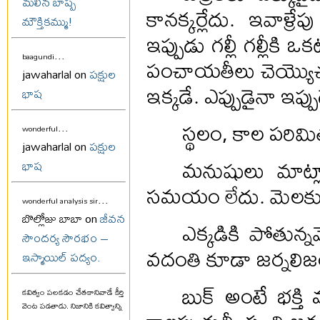
మలిన బాష్ప
కానక్కర్లేదు. ఇవాళ్
మౌక్తికమ్ము!
ఇప్పుడు గల్లీ గల్లీకి
...
పంచాయతీలు చెయ్యొచ్చ
baagundi
jawaharlal on
పక్షుల
ఇక్కడే. ఎప్పుడైనా ఇప్పు
భాష
స్థలం, కాల పరి
...
wonderful
jawaharlal on
పక్షుల
మనుషులు మాట్లా
భాష
సమయం లేదు. మెలకువలో
...
wonderful analysis sir
బొల్లోజు బాబా on
జీవన
ఎక్కడికి పోతున్
సౌందర్య సౌరభం –
వదంతి కూడా జర్నలిజ
ఇస్మాయిల్ పద్యం.
బుక్ అంటే భక్
కవిత్వం పలకడం చేతకానివాడే కీర్తి
వెంట పడతాడు. నిజానికి కవిత్వాన్ని