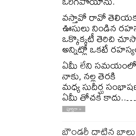
ఒరిగిపోయాను.
వస్తావో రావో తెలియ
ఊసులు నిండిన రహస
ఒక్కొక్కటీ తెరిచి చూ
అన్నిట్లో ఒకటే రహస్
ఏమీ లేని సమయంల
నాకు, నల్ల తెరకి
మధ్య సుదీర్ఘ సంభా
ఏమీ తోచక కాదు..…
పూర్తిగా »
బౌండరీ దాటిన బాలు