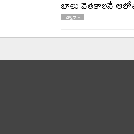
బాలు వెతకాలనే ఆ
పూర్తిగా »