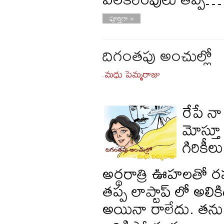
పూర్తిగా »
దిగంతపు అంచుల్లో
మధు పెమ్మరాజు
-
రేపే 
మోస్తూ
గిరికీ
అర్థరాత్రి ఊహలతో 
తప్ప లాప్టాప్ లో అల
అయినా రాలేదు. తను వస్