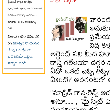
మధు పెమ్మరాజు
ప్రేమించే వాళ్ళెవరూ కీర్తిని
-
తృణప్రాయంగా ఇంకా చెప్పాలంటే
వారంలో
చేతికి అంటుకున్న బురదలాగా
చూస్తారు. మంచి ఇంటర్వ్యూ
అనుకుం
సార్
...
ప్రమేయ
విలాసాగరం రవీందర్
నిద్ర క
on
కవిత్వం రాయడం
కన్నా కవిత్వంగా
అర్జెంట్ పని మీద హ్యూస
బతకడమే ఇష్టం:
కాస్త గలేరియా దగ్గర 
ఇక్బాల్ చంద్
ఏదో ఒకటి చెప్పి తప్ప
ఏమిటి? అరగంటలో అక
“మాడ్రిడ్ కాన్ఫరెన్స
అనూ…”, “మై స్వీట్ హో
పలకరింపులు తప్ప…