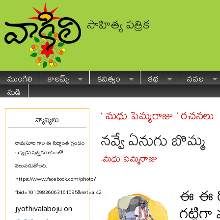
సాహిత్య పత్రిక
ముంగిలి
కాలమ్స్
కవిత్వం
కథ
నవల
నుడి
‘ మధు పెమ్మరాజు ’ రచనలు
వ్యాఖ్యలు
నవ్వే ఏనుగు బొమ్మ
రామసూరి గారి ఈ సిద్ధాంత గ్రంథం
ఇప్పుడు పుస్తకరూపంలో
మధు పెమ్మరాజు
-
వెలువడుతోంది.
https://www.facebook.com/photo?
ఈ ఈ రోజ
fbid=10159836063161095&set=a.425580711094
...
గట్టిగ
jyothivalaboju on