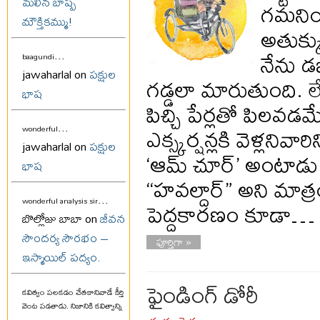
మలిన బాష్ప
గమనించ
మౌక్తికమ్ము!
అతుక్క
నేను డ
...
baagundi
jawaharlal on
పక్షుల
గడ్డలా మారుతుంది. ల
భాష
పిచ్చి పేర్లతో పిలవడమే
...
ఎక్స్కర్షన్లకి వెళ్లన
wonderful
jawaharlal on
పక్షుల
‘ఆమ్ చూర్’ అంటాడు
భాష
“హవల్దార్” అని మాత్ర
...
పెద్దకారణం కూడా…
wonderful analysis sir
బొల్లోజు బాబా on
జీవన
సౌందర్య సౌరభం –
పూర్తిగా »
ఇస్మాయిల్ పద్యం.
ఫైండింగ్ డోరీ
కవిత్వం పలకడం చేతకానివాడే కీర్తి
వెంట పడతాడు. నిజానికి కవిత్వాన్ని