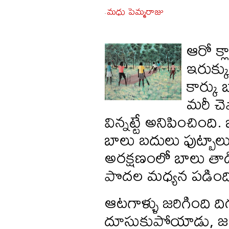
మధు పెమ్మరాజు
-
ఆరో క్ల
ఇరుక్క
కార్కు 
మరీ చె
విన్నట్టే అనిపించింది
బాలు బదులు ఫుట్బాలు
అరక్షణంలో బాలు తాడి 
పొదల మధ్యన పడింద
ఆటగాళ్ళు జరిగింది ద
దూసుకుపోయాడు, జంగా