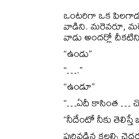
ఒంటరిగా ఒక పిలగాడు. 
వాడిని. మరెవరూ, మర
వాడు అందర్లో చీకటిన
“ఉండు”
“….”
“ఉండూ”
“…ఏదీ కాసింత … 
“నీదేంటో నీకు తెలిస్త
పురివడిన కలల్ని చెద