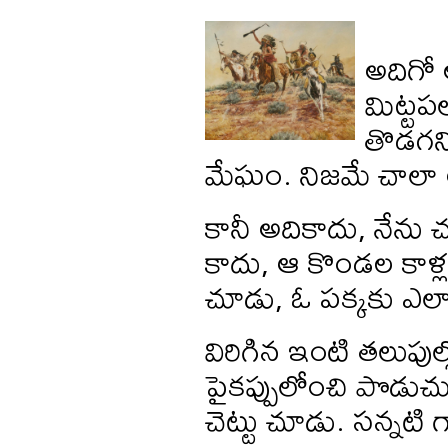
అదిగో 
మిట్టప
తొడగని
మేఘం. నిజమే చాలా 
కానీ అదికాదు, నేన
కాదు, ఆ కొండల కాళ్ల 
చూడు, ఓ పక్కకు ఎలా
విరిగిన ఇంటి తలుపుల్లో
పైకప్పులోంచి పొడుచు
చెట్టు చూడు. సన్నటి 