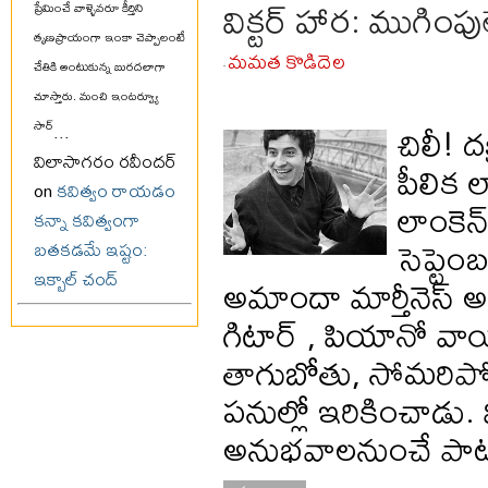
విక్టర్ హార: ముగింపు
ప్రేమించే వాళ్ళెవరూ కీర్తిని
తృణప్రాయంగా ఇంకా చెప్పాలంటే
మమత కొడిదెల
చేతికి అంటుకున్న బురదలాగా
-
చూస్తారు. మంచి ఇంటర్వ్యూ
చిలీ! 
సార్
...
విలాసాగరం రవీందర్
పీలిక 
on
కవిత్వం రాయడం
లాంకెన
కన్నా కవిత్వంగా
సెప్టెం
బతకడమే ఇష్టం:
ఇక్బాల్ చంద్
అమాందా మార్తీనెస్ 
గిటార్ , పియానో వాయ
తాగుబోతు, సోమరిపోతు
పనుల్లో ఇరికించాడు. 
అనుభవాలనుంచే పాటలు 