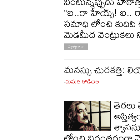
వింటున్నప్పుడు హఠాత
“ఐ..రా హేయ్స్! ఐ.
సమాధి లోంచి కుదిపి లే
మెడమీద వెంట్రుకలు 
పూర్తిగా »
మనస్సు చురకత్తి: లియ
మమత కొడిదెల
-
తెరలు 
అస్తిత్వ
శ్వాసన
లోంచి నిరంతరంగా వెలు