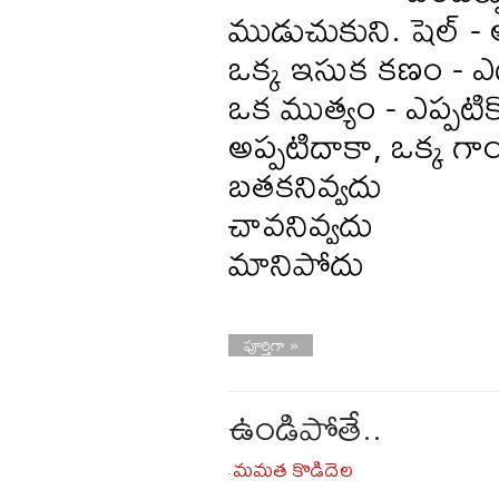
ముడుచుకుని. షెల్ - అ
ఒక్క ఇసుక కణం - ఎట
ఒక ముత్యం - ఎప్పటిక
అప్పటిదాకా, ఒక్క 
బతకనివ్వదు
చావనివ్వదు
మానిపోదు
పూర్తిగా »
ఉండిపోతే..
మమత కొడిదెల
-