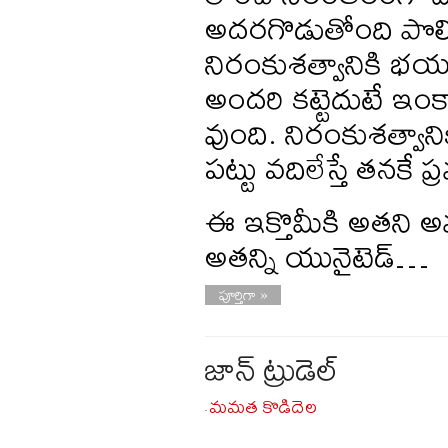
అదరగొడుతోంది పొలిక
నిరంకుశత్వానికి భయ
అందరి కట్టెదుటే ఇం
వుంది. నిరంకుశత్వాన
పట్టు వదిలేస్తే తనకే 
ఈ ఇక్తొమీకి అతని అమ్మ
అతన్ని యునైటెడ్…
పూర్తిగా »
జాన్ ట్రుడెల్
మమత కొడిదెల
-