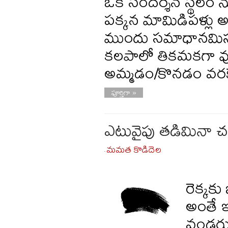
ఒక సందర్శన స్థలం నుం
పక్కన మామిడిపళ్లు 
ముందు సమాధానమిస్త
కలపాలో తికమకగా వుం
అమ్మడం/కొనడం వరక
పూర్తిగా »
ఎటువైపు తడిమినా చల్ల
మమత కొడిదెల
-
రెక్కక
అంతే ఇష
వండర్ఫ