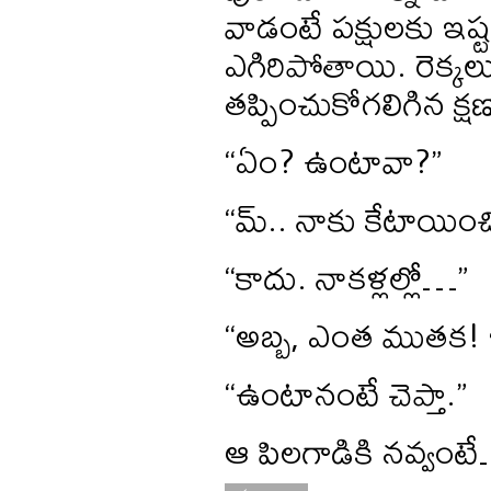
వాడంటే పక్షులకు ఇష్టం
ఎగిరిపోతాయి. రెక్కల
తప్పించుకోగలిగిన క్ష
“ఏం? ఉంటావా?”
“మ్.. నాకు కేటాయి
“కాదు. నాకళ్లల్లో…”
“అబ్బ, ఎంత ముతక! ఇం
“ఉంటానంటే చెప్తా.”
ఆ పిలగాడికి నవ్వంట