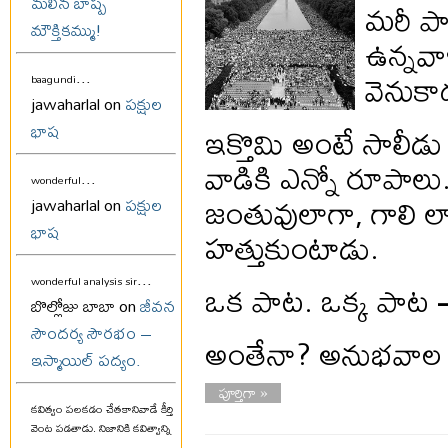
మలిన బాష్ప
మరీ పాఠ
మౌక్తికమ్ము!
ఉన్నవా
వెనుకా
...
baagundi
jawaharlal on
పక్షుల
ఇక్తొమి అంటే సాలీడు 
భాష
వాడికి ఎన్నో రూపాల
...
wonderful
జంతువులాగా, గాలి లా
jawaharlal on
పక్షుల
భాష
హత్తుకుంటాడు.
...
ఒక పాట. ఒక్క పాట – 
wonderful analysis sir
బొల్లోజు బాబా on
జీవన
సౌందర్య సౌరభం –
అంతేనా? అనుభవాల ద
ఇస్మాయిల్ పద్యం.
పూర్తిగా »
కవిత్వం పలకడం చేతకానివాడే కీర్తి
వెంట పడతాడు. నిజానికి కవిత్వాన్ని