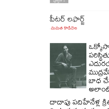
పూర్తిగా »
పీటర్ లఫార్జ్
మమత కొడిదెల
-
ఒక్కోసా
పరిస్థ
ఎదురయ్
ముద్రవ
బాధ చే
అలాంటి
దాదాపు పదిహేనేళ్ల క