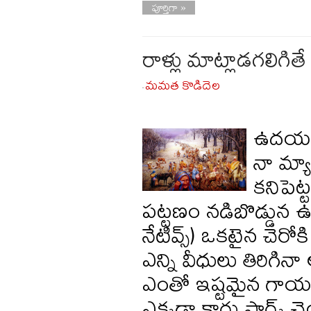
పూర్తిగా »
రాళ్లు మాట్లాడగలిగితే
మమత కొడిదెల
-
ఉదయం ప
నా మ్యాప
కనిపెట్
పట్టణం నడిబొడ్డున ఉత
నేటివ్స్) ఒకటైన చెరో
ఎన్ని వీధులు తిరిగి
ఎంతో ఇష్టమైన గాయకు
ఎక్కడా కారు పార్క్ చ