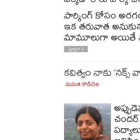
పార్కింగ్ కోసం అరగం
ఇక తరువాత అనుకున్న ప
మామూలుగా అయితే పొ
పూర్తిగా »
కవిత్వం నాకు ‘నక్స
మమత కొడిదెల
-
అప్పుడె
చందర్ 
పద్యాల