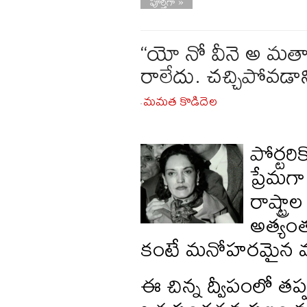
పూర్తిగా »
“యో నో వీనె అ మతార
రాలేదు. చచ్చిపోవడాని
మమత కొడిదెల
-
పోర్టర
ప్రేమగా
రాష్ట్ర
అత్యంత
కంటే మనోహరమైన మనసు
ఈ చిన్న ద్వీపంలో తప్