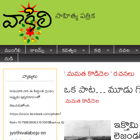
సాహిత్య పత్రిక
ముంగిలి
కాలమ్స్
కవిత్వం
కథ
నవల
నుడి
‘ మమత కొడిదెల ’ రచనలు
వ్యాఖ్యలు
ఒక పాట… మూడు గ
రామసూరి గారి ఈ సిద్ధాంత గ్రంథం
ఇప్పుడు పుస్తకరూపంలో
మమత కొడిదెల
-
వెలువడుతోంది.
https://www.facebook.com/photo?
ఇక్తొమ
fbid=10159836063161095&set=a.425580711094
...
లెజండర
jyothivalaboju on