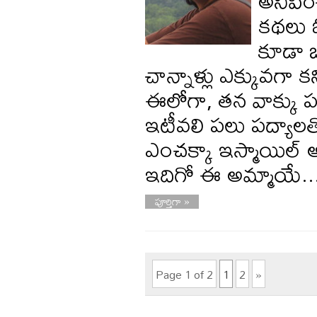
అనిపించ
కథలు 
కూడా బ
చాన్నాళ్లు ఎక్కువగా
ఈలోగా, తన వాక్కు 
ఇటీవలి పలు పద్యాలత
ఎంచక్కా ఇస్మాయిల్ 
ఇదిగో ఈ అమ్మాయే.
పూర్తిగా »
Page 1 of 2
1
2
»