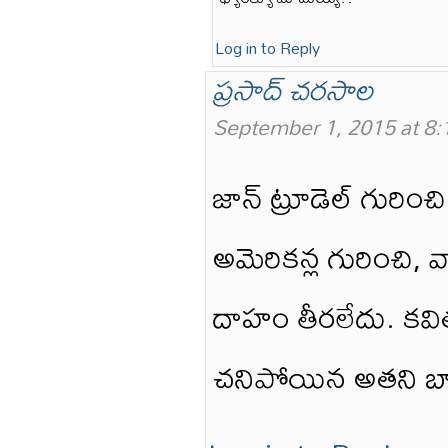
Log in to Reply
ప్రసాద్ చరసాల
September 1, 2015 at 8
జాన్ ట్రూడెల్ గురి
అమెరికన్ల గురించి,
దాహం తీరలేదు. కవి
చనిపోయిన అతని బార