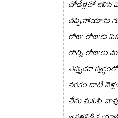
తోడేళ్లతో కలిసి ప
తప్పిపోయాను గ
రోజు రోజుకు పిచ్
కొన్ని రోజులు 
ఎప్పుడూ స్వర్గంల
నరకం దాటి వెళ్ల
నేను మనిషి చావు
అవతలికి ప్రయా