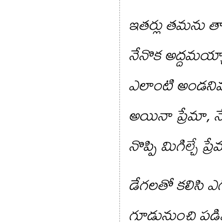
ఇతర్లు తమను త
నేనొక అద్దమయ్య
ఎలాంటి అండనివ్వ
అయినా ప్రేమా, నే
నొప్పి మిగిల్చే ప్
డేగలతో కలిసి ఎ
గూడునుంచి పడి