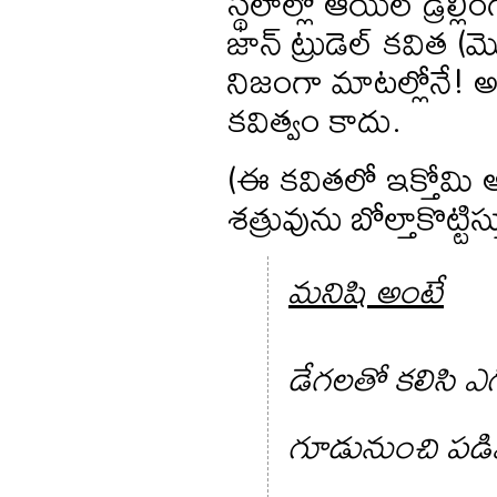
స్థలాల్లో ఆయిల్ డ్రిల్
జాన్ ట్రుడెల్ కవిత 
నిజంగా మాటల్లోనే! 
కవిత్వం కాదు.
(ఈ కవితలో ఇక్తోమి 
శత్రువును బోల్తాకొట్ట
మనిషి అంటే
డేగలతో కలిసి ఎ
గూడునుంచి పడి