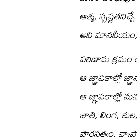
ఆత్మ, స్పష్టతనిచ్
అవి మానవీయం, 
పరిణామ క్రమం 
ఆ జ్ఞాపకాల్లో జ్ఞ
ఆ జ్ఞాపకాల్లో మన
జాతి, లింగ, కు
పౌరసత్వం, వ్యా