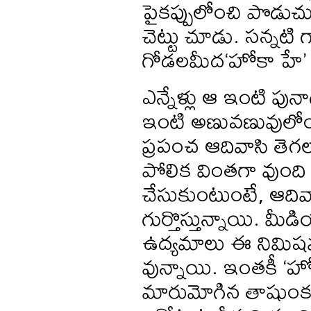
పైకప్పులోంచి పొడుచు
చెట్టు చూడు. సన్నటి 
గోడలమీద‘హోకా హే’ అ
ఎన్నేళ్లు ఆ ఇంటి పు
ఇంటి అణువణువులోంచి 
ప్రపంచ ఆదివాసి తెగలు 
పోలిక వింతగా వుంది కద
చేసుకుంటుంటే, ఆదివా
గుర్తొస్తున్నాయి. మ
ఉద్యమాలు ఈ నిమిషమూ
వున్నాయి. ఇంతకీ ‘హోకా
మారుమోగిన తాషుంక 