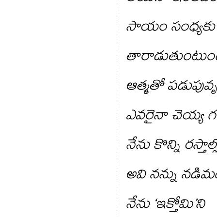
సాయం సంధ్యకు చీ
తారాడుతుంటుంద
ఆత్మతో పడుపువృత్
ఎవరైనా చెయ్య గ
నేను కొన్ని రస్తా
అవి నన్ను నడిమ
నేను ‘ఇక్తోమి’ని