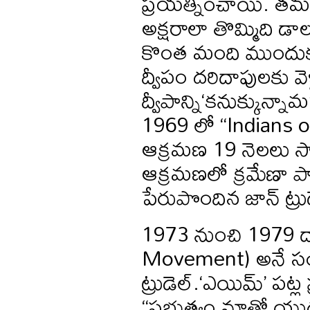
ప్రయత్నించాయి. తమ ప
అక్షరాలా తొమ్మిది డాలర
కొంత మంది ముందుకు
ద్వీపం దరిదాపులకు వె
ద్వీపాన్ని‘కనుక్కున్
1969 లో “Indians o
ఆక్రమణ 19 నెలలు సా
ఆక్రమణలో క్రమేణా పాల్
పేరుపొందిన జాన్ ట్ర
1973 నుంచి 1979 ద
Movement) అనే సంస్
ట్రుడెల్.‘ఎయిమ్’ పట
“ప్రభుత్వం మాతో యుద్