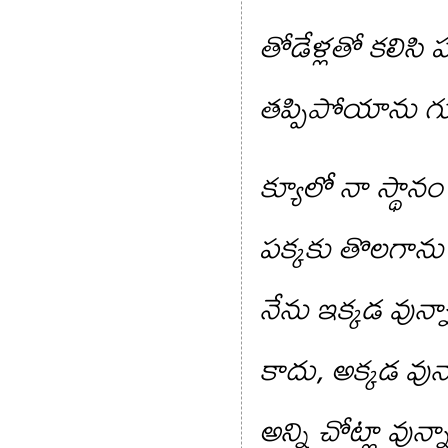
తోడేళ్లతో కలిసి ప
తప్పిపోయాను గ
క్యూలో నా స్థాన
పక్కకు తొలగాను
నేను ఇక్కడ వున్న
కాదు, అక్కడ వున
అన్ని చోట్లా వున్