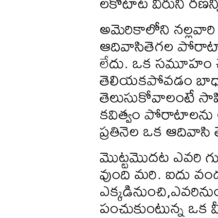
లకోటాట వీరుని రణన్
అమెరికాలోని నల్లవార
ఆదివాసితెగల పోరా
లేదు. ఒక సమూహం చేస
తెలియకపోవడం బాధ
తెలుసుకోవాలంటే సాహ
కవిత్వం పోరాటాలను 
ప్రతినెల ఒక ఆదివాసి
మొట్టమొదట ఎవరి గురి
వుంది మరి. ఐదు వంద
ఎక్కడినుంచి,ఎవరినుం
పంచుకుంటున్న ఒక వీ