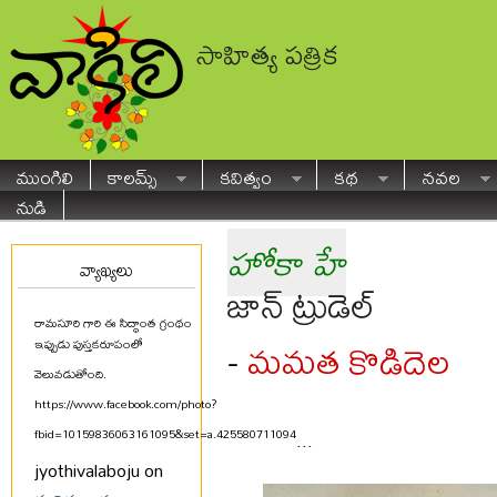
సాహిత్య పత్రిక
ముంగిలి
కాలమ్స్
కవిత్వం
కథ
నవల
నుడి
హోకా హే
వ్యాఖ్యలు
జాన్ ట్రుడెల్
రామసూరి గారి ఈ సిద్ధాంత గ్రంథం
మమత కొడిదెల
-
ఇప్పుడు పుస్తకరూపంలో
వెలువడుతోంది.
https://www.facebook.com/photo?
fbid=10159836063161095&set=a.425580711094
...
jyothivalaboju on