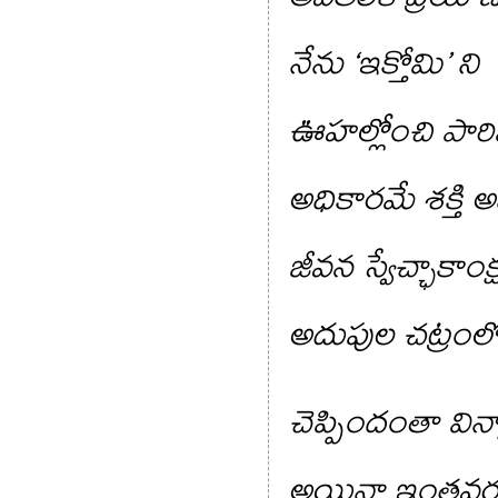
నేను ‘ఇక్తోమి’ ని
ఊహల్లోంచి పార
అధికారమే శక్తి
జీవన స్వేచ్ఛాకాంక
అదుపుల చట్రంల
చెప్పిందంతా విన్
అయినా ఇంతవరకు