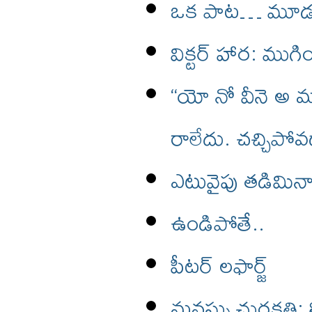
ఒక పాట… మూడు
విక్టర్ హార: ముగి
“యో నో వీనె అ మ
రాలేదు. చచ్చిపోవడ
ఎటువైపు తడిమినా చ
ఉండిపోతే..
పీటర్ లఫార్జ్
మనస్సు చురకత్తి: 