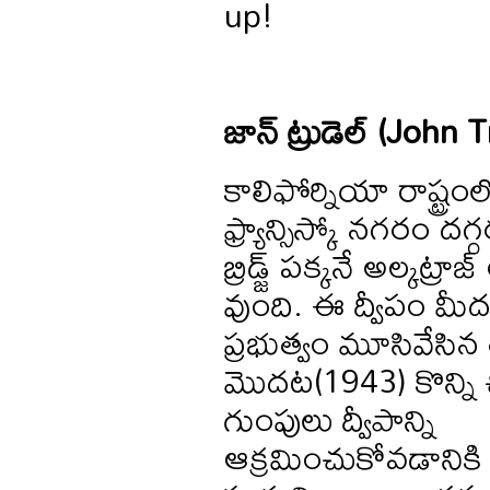
up!
జాన్ ట్రుడెల్ (John T
కాలిఫోర్నియా రాష్ట్రం
ఫ్ర్యాన్సిస్కో నగరం దగ్గ
బ్రిడ్జ్ పక్కనే అల్కట్రాజ
వుంది. ఈ ద్వీపం మీద
ప్రభుత్వం మూసివేసి
మొదట(1943) కొన్ని చ
గుంపులు ద్వీపాన్ని
ఆక్రమించుకోవడానికి