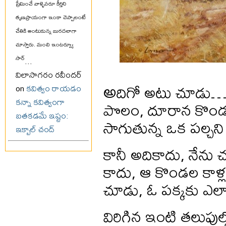
ప్రేమించే వాళ్ళెవరూ కీర్తిని
తృణప్రాయంగా ఇంకా చెప్పాలంటే
చేతికి అంటుకున్న బురదలాగా
చూస్తారు. మంచి ఇంటర్వ్యూ
సార్
...
విలాసాగరం రవీందర్
అ
దిగో అటు చూడు…, అవ
on
కవిత్వం రాయడం
కన్నా కవిత్వంగా
పొలం, దూరాన కొండలపై
బతకడమే ఇష్టం:
సాగుతున్న ఒక పల్చన
ఇక్బాల్ చంద్
కానీ అదికాదు, నేన
కాదు, ఆ కొండల కాళ్ల 
చూడు, ఓ పక్కకు ఎలా
విరిగిన ఇంటి తలుపుల్లో