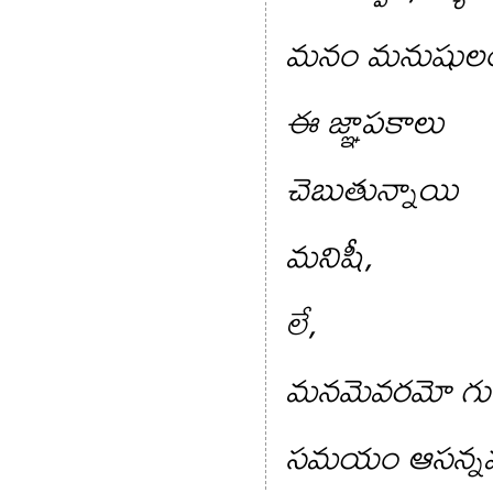
మనం మనుషుల
ఈ జ్ఞాపకాలు
చెబుతున్నాయి
మనిషీ,
లే,
మనమెవరమో గుర్త
సమయం ఆసన్నమ