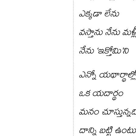
ఎక్కడా లేను
వస్తాను నేను మళ్ల
నేను ‘ఇక్తోమి’ని
ఎన్నో యథార్థాల్లో
ఒక యదార్థం
మనం చూస్తున్నది
దాన్ని బట్టి ఉంట