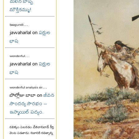
మలిన బాష్ప
మౌక్తికమ్ము!
...
baagundi
jawaharlal on
పక్షుల
భాష
...
wonderful
jawaharlal on
పక్షుల
భాష
...
wonderful analysis sir
బొల్లోజు బాబా on
జీవన
సౌందర్య సౌరభం –
ఇస్మాయిల్ పద్యం.
కవిత్వం పలకడం చేతకానివాడే కీర్తి
వెంట పడతాడు. నిజానికి కవిత్వాన్ని