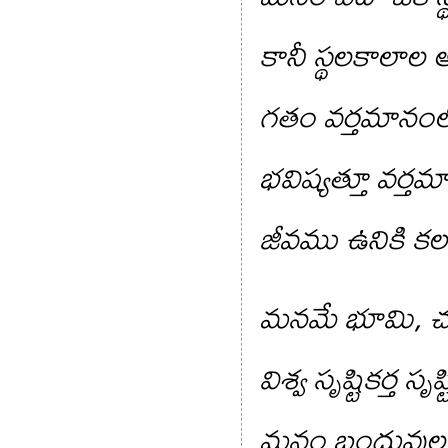
కానీ స్థలకాలాల 
గతం వర్తమానం
భవిష్యత్తూ వర్
జీవము ఉనికి 
మనమే భూమి, చంద్
విశ్వ సృష్టికర్త సృష
మనం బంధువుల