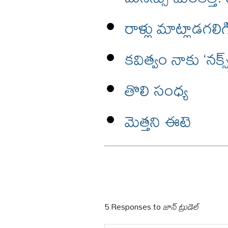
రాళ్లు మాట్లాడగలిగ
కవిత్వం నాకు ‘నక
తొలి సంధ్య
మెత్తని ఈటె
5 Responses to
జాన్ ట్రుడెల్