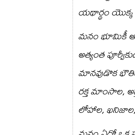
యథార్థం యొక్క
మనం భూమికీ ఆకాశ
అత్యంత పూర్వీకు
మానవుడొక భౌతి
రక్త మాంసాల, అస
లోహాల, ఖనిజాల
మనం ఏదో ఒక స్థల