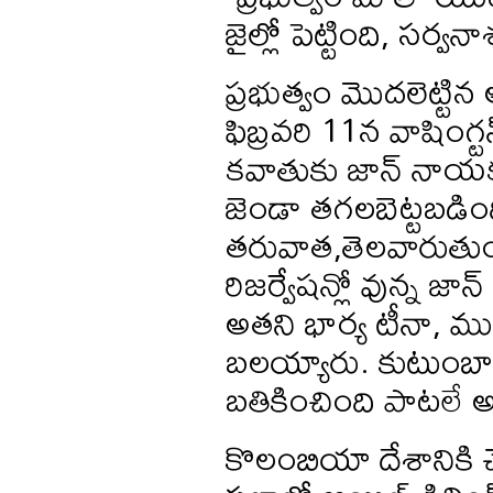
జైల్లో పెట్టింది, సర్
ప్రభుత్వం మొదలెట్టిన
ఫిబ్రవరి 11న వాషింగ్టన
కవాతుకు జాన్ నాయ
జెండా తగలబెట్టబడి
తరువాత,తెలవారుతుం
రిజర్వేషన్లో వున్న జా
అతని భార్య టీనా, ముగ్గ
బలయ్యారు. కుటుంబాన్
బతికించింది పాటలే అ
కొలంబియా దేశానికి 