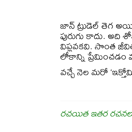
జాన్ ట్రుడెల్ తెగ అయ
పురుగు కాదు. అది 
విప్లవకవి. సొంత జ
లోకాన్ని ప్రేమించడం 
వచ్చే నెల మరో ‘ఇక్తో
రచయిత ఇతర రచనల