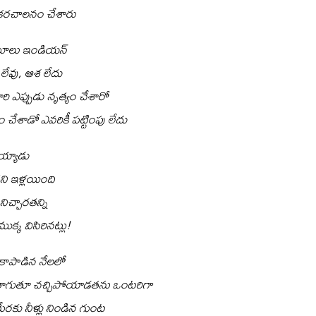
కరచాలనం చేశారు
మూలు ఇండియన్
 లేవు, ఆశ లేదు
రి ఎప్పుడు నృత్యం చేశారో
 చేశాడో ఎవరికీ పట్టింపు లేదు
య్యాడు
తని ఇళ్లయింది
నిచ్చారతన్ని
ుక్క విసిరినట్లు!
 కాపాడిన నేలలో
 తాగుతూ చచ్చిపోయాడతను ఒంటరిగా
రకు నీళ్లు నిండిన గుంట