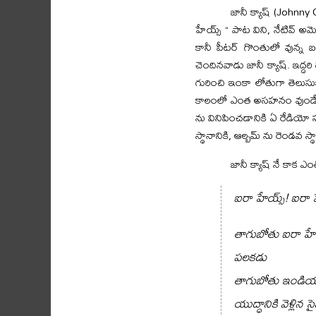
జానీ క్యాష్ (Johnny
హేయ్స్ “ పాట విని, నేటివ్ అమ
కానీ పీటర్ గొంతులో వున్న 
చెందినవాడు జానీ క్యాష్. ఇద్దరి
గురించి ఇంకా లోతుగా తెలుసుక
కాలంలో ఎంత అసహనం వుండేద
ను వినిపించడానికి ఏ రేడియో
స్థానానికి, ఆల్బమ్ ను రెండవ 
జానీ క్యాష్ నే కాక ఎ
ఐరా హేయ్స్! ఐరా 
తాగుబోతు ఐరా హేయ
పలకడు
తాగుబోతు ఇండియన
యుద్ధానికి వెళ్లిన