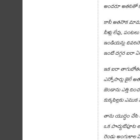
అందరూ అతనితో 
కానీ అతనొక మా
నీళ్లు లేవు, పంటలు
ఇండియన్లు చివరిసా
ఇంటి దగ్గర ఐరా ఏం
ఇక ఐరా తాగుబోత
ఎన్నోసార్లు జైలే అ
జెండాను ఎత్తి దించ
కుక్కపిల్లకు ఎముక మ
తాను యుద్ధం చేసి
ఒక పొద్దుటిపూట
రెండు అంగుళాల మే