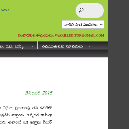
ురణలు
సంపాదకుల ఈమెయిలు:
VAAKILI.EDITOR@GMAIL.COM
ి, ఇవి, అన్నీ..
రచయితలకు సూచనలు
డిసెంబర్ 2015
తులు ఏవైనా, క్షణకాలపు తన ఉనికిలో
రవేసి వెళ్తుంది. ఉన్నంత కాసేపూ
ది. అలాంటి ఒక ఇక్తొమి పీటర్