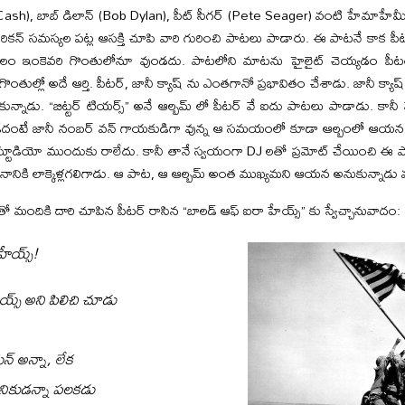
 Cash), బాబ్ డిలాన్ (Bob Dylan), పీట్ సీగర్ (Pete Seager) వంటి హేమాహేమీ
ెరికన్ సమస్యల పట్ల ఆసక్తి చూపి వారి గురించి పాటలు పాడారు. ఈ పాటనే కాక పీట
బలం ఇంకెవరి గొంతులోనూ వుండదు. పాటలోని మాటను హైలైట్ చెయ్యడం పీటర్ 
 గొంతుల్లో అదే ఆర్తి. పీటర్, జానీ క్యాష్ ను ఎంతగానో ప్రభావితం చేశాడు. జానీ క్యాష్
ున్నాడు. “బిట్టర్ టియర్స్” అనే ఆల్బమ్ లో పీటర్ వే ఐదు పాటలు పాడాడు. కానీ
ంటే జానీ నంబర్ వన్ గాయకుడిగా వున్న ఆ సమయంలో కూడా ఆల్బంలో ఆయన పా
 స్టూడియో ముందుకు రాలేదు. కానీ తానే స్వయంగా DJ లతో ప్రమోట్ చేయించి ఈ పా
స్థానానికి లాక్కెళ్లగలిగాడు. ఆ పాట, ఆ ఆల్బమ్ అంత ముఖ్యమని ఆయన అనుకున్నాడు 
ంతో మందికి దారి చూపిన పీటర్ రాసిన “బాలడ్ ఆఫ్ ఐరా హేయ్స్” కు స్వేచ్చానువాదం:
హేయ్స్!
్స్ అని పిలిచి చూడు
్ అన్నా, లేక
 సైనికుడన్నా పలకడు