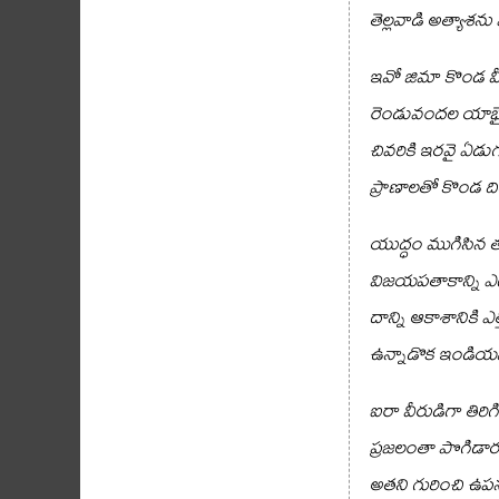
తెల్లవాడి అత్యా
ఇవో జిమా కొండ మ
రెండువందల యాభై
చివరికి ఇరవై ఏడుగ
ప్రాణాలతో కొండ ది
యుద్ధం ముగిసిన 
విజయపతాకాన్ని ఎగ
దాన్ని ఆకాశానికి ఎత్
ఉన్నాడొక ఇండియన
ఐరా వీరుడిగా తిరిగ
ప్రజలంతా పొగిడా
అతని గురించి ఉపన