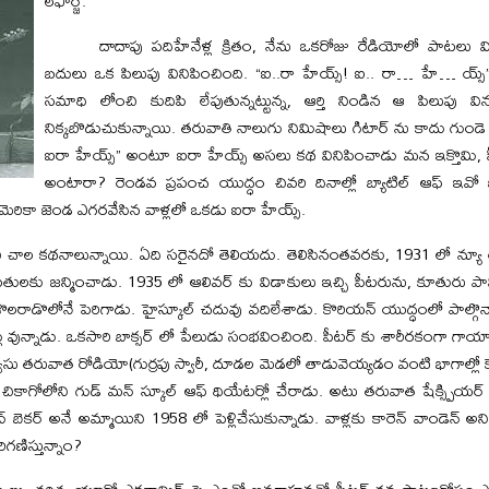
లఫార్జ్.
దాదాపు పదిహేనేళ్ల క్రితం, నేను ఒకరోజు రేడియోలో పాటలు వి
బదులు ఒక పిలుపు వినిపించింది. “ఐ..రా హేయ్స్! ఐ.. రా… హే… య్
సమాధి లోంచి కుదిపి లేపుతున్నట్టున్న, ఆర్తి నిండిన ఆ పిలుపు వ
నిక్కబొడుచుకున్నాయి. తరువాతి నాలుగు నిమిషాలు గిటార్ ను కాదు గుండ
ఐరా హేయ్స్” అంటూ ఐరా హేయ్స్ అసలు కథ వినిపించాడు మన ఇక్తొమి, పీ
అంటారా? రెండవ ప్రపంచ యుద్ధం చివరి దినాల్లో బ్యాటిల్ ఆఫ్ ఇవ
కా జెండ ఎగరవేసిన వాళ్లలో ఒకడు ఐరా హేయ్స్.
చి చాల కథనాలున్నాయి. ఏది సరైనదో తెలియదు. తెలిసినంతవరకు, 1931 లో న్యూ య
పతులకు జన్మించాడు. 1935 లో ఆలివర్ కు విడాకులు ఇచ్చి పీటరును, కూతురు పావ
ీటరు కొలరాడొలోనే పెరిగాడు. హైస్కూల్ చదువు వదిలేశాడు. కొరియన్ యుద్ధంలో పాల్గొన
ేళ్లు వున్నాడు. ఒకసారి బాక్సర్ లో పేలుడు సంభవించింది. పీటర్ కు శారీరకంగా గ
ర్వీసు తరువాత రోడియో(గుర్రపు స్వారీ, దూడల మెడలో తాడువెయ్యడం వంటి భాగాల్లో కౌ
, చికాగోలోని గుడ్ మన్ స్కూల్ ఆఫ్ థియేటర్లో చేరాడు. అటు తరువాత షేక్స్పియ
కర్ అనే అమ్మాయిని 1958 లో పెళ్లిచేసుకున్నాడు. వాళ్లకు కారెన్ వాండెన్
గణిస్తున్నాం?