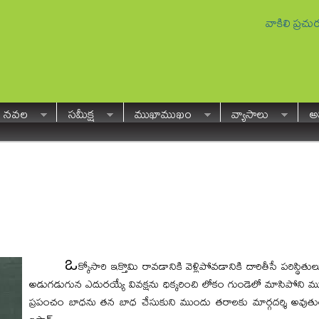
వాకిలి ప్రచ
నవల
సమీక్ష
ముఖాముఖం
వ్యాసాలు
అవ
ఒ
క్కోసారి ఇక్తొమి రావడానికి వెళ్లిపోవడానికి దారితీసే పరిస్థి
అడుగడుగున ఎదురయ్యే వివక్షను ధిక్కరించి లోకం గుండెలో మాసిపోని ముద్
ప్రపంచం బాధను తన బాధ చేసుకుని ముందు తరాలకు మార్గదర్శి అవుతుం