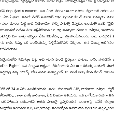
చ్చెయ్యండి/ స్వచ్చమైన ఆకాశం మాకు ఇష్టం. మాకిప్పుడిప్పుడే గుడ్ బై చెప్పాలని లేదు
రికన్ రక్తం వుందని అంటారు. అది ఎంత వరకు నిజమో తెలీదు. నర్రగాసెట్ తెగకు చ
 ఏది ఏమైనా, తనలో నేటివ్ అమెరికన్ రక్తం వుందని పీటర్ కూడా నమ్మాడు. తనలాం
 ఎలా దూరం పెట్టి బాధ పెడతాయో కొన్ని పాటల్లో చెప్తాడు. అందులో ఒకటి “వైట్ 
యినందుకే తనను వదిలివెళ్లిపోయిన ఒక తెల్ల అమ్మాయి గురించి చెప్తాడు, “బంగార
ంచొద్దని మా వాళ్లు చెప్పినా నేను వినలేదు…. వెళ్లిపోయేముందు ఆమె నాదగ్గరికి వచ్
ెట్టలేను గాని, నిన్ను ఒక ఇండియన్ను పెళ్లిచేసుకోనని చెప్పింది, తన చెయ్యి అడిగి
బాధపడతాడు.
ట్టించుకోని సమస్యల పట్ల అవగాహన వుండి ధైర్యంగా పాటలు రాసి, పాడడమే 
n Rights) అనే సంస్థను అర్గనైజ్ చేసినందుకు ఎఫ్.బి.ఐ పీటర్ను వెంటాడి వేటాడి
థరాత్రి న్యూ యార్క్ లోని అతని అపార్ట్మెంట్ ను వెతికే మిష మీద పీటర్ రాసుకున
965 లో 34 వ ఏట చనిపోయాడు. అతని మరణానికి ఎన్నో కారణాలు చెప్తారు. స్ట్రొక్ వ
టు కోసుకొని… ఇలా ఎన్నో కారణాలు, ఏది నిజమో తెలియదు. ఒక వాగ్గేయకారుడిగా
 చనిపోయిన తరువాతనే అతని పాటల్లో ప్రస్తావించిన అంశాలపై అనేక చర్చలు
దువుకోని అయనకు ఇన్ని విషయాలపై అంతలోతైన అవగాహన వుండడం అశ్చర్యకరం