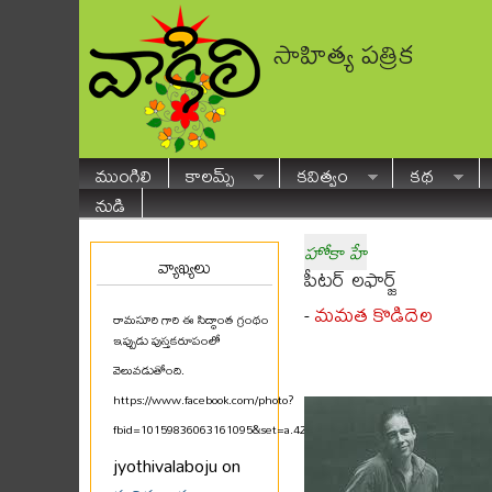
సాహిత్య పత్రిక
ముంగిలి
కాలమ్స్
కవిత్వం
కథ
నుడి
హోకా హే
వ్యాఖ్యలు
పీటర్ లఫార్జ్
మమత కొడిదెల
-
రామసూరి గారి ఈ సిద్ధాంత గ్రంథం
ఇప్పుడు పుస్తకరూపంలో
వెలువడుతోంది.
https://www.facebook.com/photo?
fbid=10159836063161095&set=a.425580711094
...
jyothivalaboju on