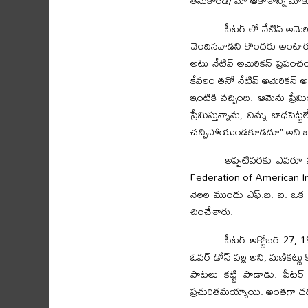
తీసుకోండి/ మా ఆకాశాన్ని మాకు ఇ
పీటర్ లో నేటివ్ అమె
చెందినవాడని కొందరు అంటారు.
అటు నేటివ్ అమెరికన్ ప్రపంచం
కేవలం తనో నేటివ్ అమెరికన్ అ
ఇంటికి వచ్చింది. ఆమెను ప్రేమి
ప్రేమిస్తున్నాను, నిన్ను బాధప
చచ్చిపోయుండకూడదూ” అని 
అప్పటివరకు ఎవరూ ప
Federation of American India
నెలల ముందు ఎఫ్.బి. ఐ. ఒక అర్
చించేశారు.
పీటర్ అక్టోబర్ 27, 1
ఓవర్ డోస్ వల్ల అని, మణికట్
పాటలు కట్టి పాడాడు. పీటర్
ప్రచురితమయ్యాయి. అంతగా చ