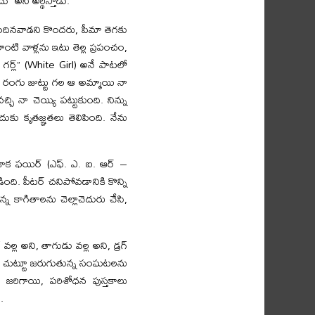
” అని అర్థిస్తాడు.
ెందినవాడని కొందరు, పీమా తెగకు
టి వాళ్లను ఇటు తెల్ల ప్రపంచం,
గర్ల్” (White Girl) అనే పాటలో
ు రంగు జుట్టు గల ఆ అమ్మాయి నా
చి నా చెయ్యి పట్టుకుంది. నిన్ను
నందుకు కృతజ్ఞతలు తెలిపింది. నేను
కాక ఫయిర్ (ఎఫ్. ఎ. ఐ. ఆర్ –
ంది. పీటర్ చనిపోవడానికి కొన్ని
్న కాగితాలను చెల్లాచెదురు చేసి,
ల్ల అని, తాగుడు వల్ల అని, డ్రగ్
 తన చుట్టూ జరుగుతున్న సంఘటలను
 జరిగాయి, పరిశోధన పుస్తకాలు
.