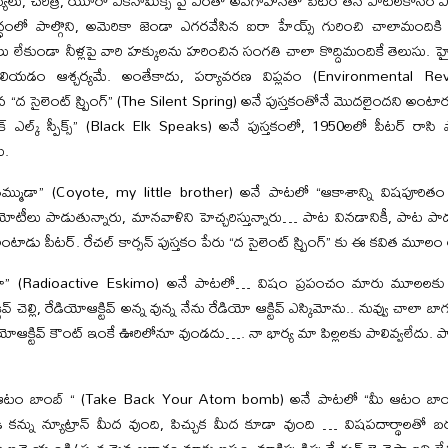
స్యలు, చరిత్ర, యూరో ఎకనామిక్స్ పై ఎంతో అవగాహనతో పీటర్ తన పాటలకోసం ఎంచ
ంలో పాల్గొని, అమెరికా జెండా ఎగరవేసిన ఐరా హేయ్స్ గురించి చాలామందికి 
 లేకుండా నీళ్లపై వారి హక్కులను హరించిన సంగతి చాలా కొద్దిమందికే తెలుసు. హ
యడం ఆశ్చర్యమే. అంతేకాదు, పర్యావరణ విప్లవం (Environmental Revo
న “ద సైలెంట్ స్ప్రింగ్” (The Silent Spring) అనే పుస్తకంతోనే మొదలైందని అంట
ాక్ ఎల్క్ స్పీక్స్” (Black Elk Speaks) అనే పుస్తకంలో, 1950లలో పీటర్ రాసి
ి.
 తమ్ముడా” (Coyote, my little brother) అనే పాటలో “ఆకాశాన్ని విషపూరిత
టీలు పాడుతున్నారు, మానవాళిని హెచ్చరిస్తున్నారు… పాట వినడానికీ, పాట 
ాడు పీటర్. రేచల్ కార్సన్ పుస్తకం పేరు “ద సైలెంట్ స్ప్రింగ్” కు ఈ కవిత మూలం 
్కిమో” (Radioactive Eskimo) అనే పాటలో… విషం ప్రపంచం మారు మూలలకు ఎ
ివ్ చెల్లి, రేడియోఆక్టివ్ అన్న వున్న నేను రేడియో ఆక్టివ్ ఎస్కిమోను.. నువ్వు చాలా బ
యోఆక్టివ్ కౌంట్ ఇంకే ఊరిలోనూ వుండదు…. నా భార్య మా పిల్లలకు పాలివ్వలేదు. పాల
్ ఆటం బాంబ్ “ (Take Back Your Atom bomb) అనే పాటలో “మీ ఆటం బాంబు
ుడి కన్ను న్యూట్రాన్ మీద వుంది, పిచ్చుక మీద కూడా వుంది … విషపదార్థాలతో బర