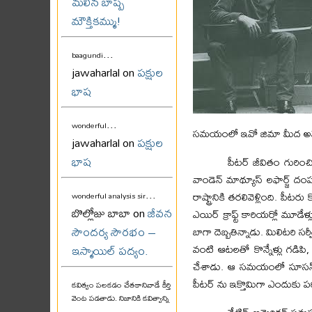
మలిన బాష్ప
మౌక్తికమ్ము!
...
baagundi
jawaharlal on
పక్షుల
భాష
...
wonderful
సమయంలో ఇవో జిమా మీద అమెరి
jawaharlal on
పక్షుల
భాష
పీటర్ జీవితం గురిం
వాండెన్ మాథ్యూస్ లఫార్జ్ దం
...
రాష్ట్రానికి తరలివెళ్లింది. ప
wonderful analysis sir
బొల్లోజు బాబా on
జీవన
ఎయిర్ క్రాఫ్ట్ కారియర్లో మూడ
సౌందర్య సౌరభం –
బాగా దెబ్బతిన్నాడు. మిలిటరి స
వంటి ఆటలతో కొన్నేళ్లు గడిపి
ఇస్మాయిల్ పద్యం.
చేశాడు. ఆ సమయంలో సూసన్ బె
పీటర్ ను ఇక్తొమిగా ఎందుకు పరి
కవిత్వం పలకడం చేతకానివాడే కీర్తి
వెంట పడతాడు. నిజానికి కవిత్వాన్ని