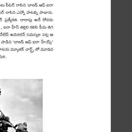
లు పీటర్ రాసిన ‘బాలడ్ ఆఫ్ ఐరా
ర్ రాసిన ఎన్నో పాటల్ని పాడారు.
ప్రత్యేకత. దాదాపు అదే కోవకు
 , ఐరా హేస్ తల్లిని కలిసి పీమ తెగ
 నేటివ్ అమెరికన్ సమస్యల పట్ల ఆ
డిన “బాలడ్ ఆఫ్ ఐరా హేయ్స్”
టను మ్యూజిక్ చార్ట్స్ లో మూడవ
మరి.