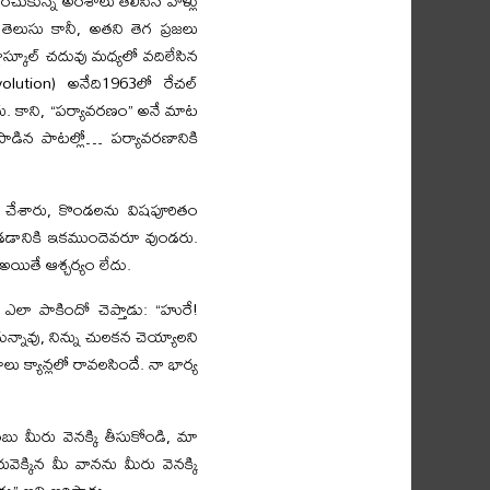
ుకున్న అంశాలు తెలిసిన వాళ్లు
తెలుసు కానీ, అతని తెగ ప్రజలు
ైస్కూల్ చదువు మధ్యలో వదిలేసిన
lution) అనేది1963లో రేచల్
ారు. కాని, “పర్యావరణం” అనే మాట
 పాడిన పాటల్లో… పర్యావరణానికి
ం చేశారు, కొండలను విషపూరితం
పాడడానికి ఇకముందెవరూ వుండరు.
అయితే ఆశ్చర్యం లేదు.
లా పాకిందో చెప్తాడు: “హురే!
ాగున్నావు, నిన్ను చులకన చెయ్యాలని
ు క్యాన్లలో రావలసిందే. నా భార్య
 మీరు వెనక్కి తీసుకోండి, మా
ువెక్కిన మీ వానను మీరు వెనక్కి