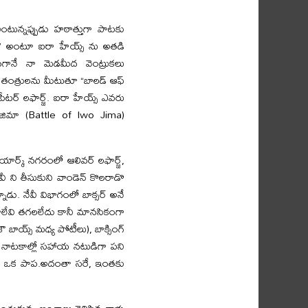
ంటున్నప్పుడు హఠాత్తుగా పాటకు
స్” అంటూ ఐరా హేయ్స్ ను అతడి
ినగానే నా మెడమీద వెంట్రుకలు
ె తంత్రులను మీటుతూ “బాలడ్ ఆఫ్
టర్ లఫార్జ్. ఐరా హేయ్స్ ఎవరు
ో జిమా (Battle of Iwo Jima)
ార్క్ నగరంలో ఆలివర్ లఫార్జ్,
ీ ని తీసుకుని వాండెన్ కొలరాడొ
్నాడు. నేవీ విభాగంలో బాక్సర్ అనే
ాయాలేవి తగలలేదు కానీ మానసికంగా
 బాయ్స్ మధ్య పోటీలు), బాక్సింగ్
ర్ నాటకాల్లో సహాయ నటుడిగా పని
 అని ఒక పాప.అదంతా సరే, ఇంతకు