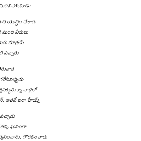
శను మరచిపోయాడు
ీద యుద్ధం చేశారు
 మంది వీరులు
ురు మాత్రమే
గి వచ్చారు
తరువాత
రేసినప్పుడు
తిపట్టుకున్నా వాళ్లలో
్, అతనే ఐరా హేయ్స్
ివచ్చాడు
రతన్ని ఘనంగా
్యసించారు, గౌరవించారు