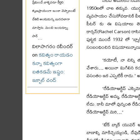
నేటివ్ అమెరికన్ సమ
ప్రేమించే వాళ్ళెవరూ కీర్తిని
1950లలో చాల తక్కువ. యుద్ధ
తృణప్రాయంగా ఇంకా చెప్పాలంటే
వ్యవసాయం చేసుకోవడానికి వీలు
చేతికి అంటుకున్న బురదలాగా
పీటర్ కు ఈ విషయాలు తెలి
చూస్తారు. మంచి ఇంటర్వ్యూ
కార్సన్(Rachel Carson) రాసి
సార్
...
పుట్టక ముందే 1932 లో “బ్ల్య
విలాసాగరం రవీందర్
సంబంధించిన విషయాలున్నాయ
on
కవిత్వం రాయడం
“కయోటీ, నా చిన్ని
కన్నా కవిత్వంగా
చేశారు… అయినా మిగిలిన కయో
బతకడమే ఇష్టం:
వసంతం ఇక ఎప్పటికీ రాదు.” అంట
ఇక్బాల్ చంద్
“రేడియోఆక్టివ్ ఎస
రేడియోఆక్టివ్ అమ్మ, రేడియోఆక్ట
లేదు. కానీ మాలో వున్నంత రేడి
రేడియోఆక్టివ్ మరి…“
“టేక్ బ్యాక్ యువర
బాణాల్ని మాకిచ్చెయ్యండి, దేవ