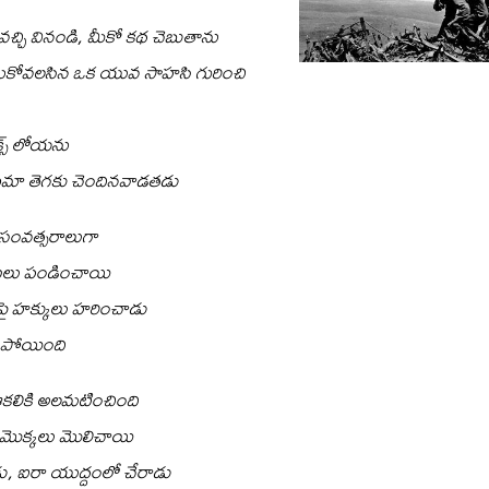
ి వచ్చి వినండి, మీకో కథ చెబుతాను
ుంచుకోవలసిన ఒక యువ సాహసి గురించి
క్స్ లోయను
ీమా తెగకు చెందినవాడతడు
ల సంవత్సరాలుగా
టలు పండించాయి
టిపై హక్కులు హరించాడు
గిపోయింది
ఆకలికి అలమటించింది
ు మొక్కలు మొలిచాయి
ుడు, ఐరా యుద్దంలో చేరాడు