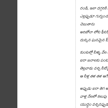
రండి, ఇలా దగ్గరిక
ఎల్లప్పుడూ గుర్త
చెబుతాను
అరిజోనా లోని ఫీని
దున్నిన ఘనమైన ప
కుంటల్లో నీళ్ళు వే
ఐరా జనాలకు పం
తెల్లవాడు వచ్చి నీ
ఆ నీళ్ల తళ తళ ఆ
అప్పుడు ఐరా తెగ 
వాళ్ల నేలలో కలుప
యుద్ధం వచ్చినప్ప