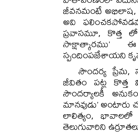
జీవనమంటే అభిలాష, 
అవి ఫలించకపోవడమూ,
ప్రవాసమూ, కొత్త ల
సాక్షాత్కారము’
స్పందింపజేశాయని కృష్ణశ
సౌందర్య ప్రేమ, 
జీవితం పట్ల కొత్త 
సౌందర్యాలకీ అనుక
మానవుడు’ అంటారు చలం
లాలిత్యం, భావాలలో
తెలుగువారిని ఉర్రూతలూగ