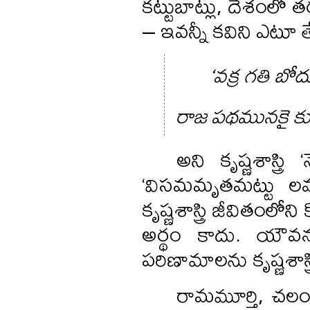
కట్టుబాట్లు, దేశంలో 
– ఇవన్నీ కవిని ఎటూ తే
‘వక్ర గతి బ
రాజ పథమునకై కు
అని కృష్ణశాస్త్
‘విసమమృతమట్టు లమృ
కృష్ణశాస్త్రి జీవితంలోన
అర్థం కాదు. యౌవన
పరిణామాలను కృష్ణశాస్
రామమూర్తి, చలం, మ