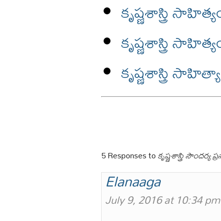
కృష్ణశాస్త్రి సాహి
కృష్ణశాస్త్రి సాహి
కృష్ణశాస్త్రి సాహ
5 Responses to
కృష్ణశాస్త్రి సౌందర్య
Elanaaga
July 9, 2016 at 10:34 pm