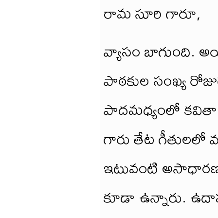
రామ సూరి గారూ,
వ్యాసం బాగుంది. అయితే
పాఠకుల సంఖ్య రోజురో
పాదమధ్యంలో కవితా పాద
గారు తేట గీతులలో 
ఇటువంటి అసాధారణ
కూడా ఉన్నారు. ఉద