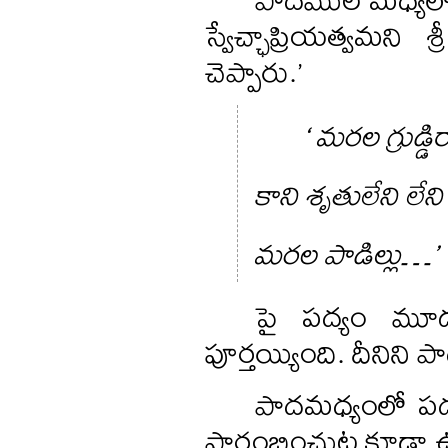
స్వేచ్ఛాప్రియత్వమని 
చెప్పారు.’
‘ మరల గ్రుడ్
కాని శృతులేని లే
మరల పాడిల్లు…’
పై పద్యం మూ
పూర్తయ్యింది. దీనిన
పాదమధ్యంలో పద్
ప్రారంభించుట కూడా 