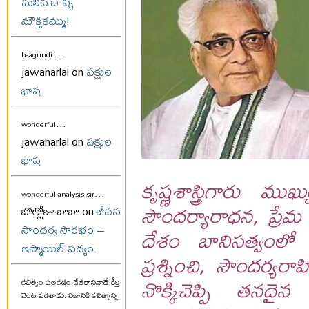
మలిన బాష్ప
మౌక్తికమ్ము!
...
baagundi
jawaharlal on
పక్షుల
భాష
...
wonderful
jawaharlal on
పక్షుల
భాష
కృష్ణశాస్త్రిగారు మ
...
wonderful analysis sir
సౌందర్యారాధన, ప్రేమ
బొల్లోజు బాబా on
జీవన
సౌందర్య సౌరభం –
దేశం బానిసత్వంలో 
ఇస్మాయిల్ పద్యం.
ప్రశ్నించి, సౌందర్యరాహ
నొక్కిచెప్పి తనదైన
కవిత్వం పలకడం చేతకానివాడే కీర్తి
వెంట పడతాడు. నిజానికి కవిత్వాన్ని