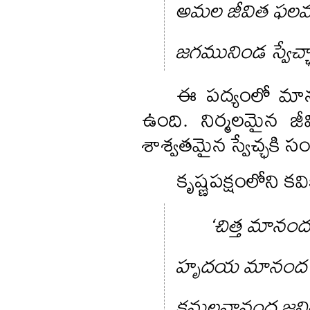
అమల జీవిత ఫలమ
జగమునిండ స్వేచ
ఈ పద్యంలో మానవ
ఉంది. నిర్మలమైన జ
శాశ్వతమైన స్వేచ్ఛకి స
కృష్ణపక్షంలోని 
‘చిత్త మాన
హృదయ మానంద భ
కనులనానంద జని