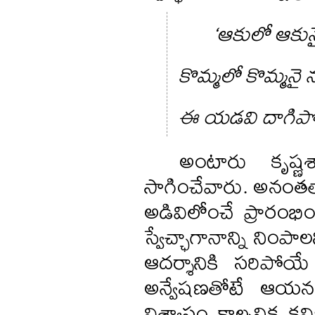
‘ఆకులో ఆకున
కొమ్మలో కొమ్మనై 
ఈ యడవి దాగిపో
అంటారు కృష్ణ
సాగించేవారు. అనంతత్వ
అడివిలోంచే ప్రారంభ
స్వేచ్ఛాగానాన్ని నింపాల
ఆదర్శానికి సరిపోయ
అన్వేషణతోటే ఆయన క
విశ్వాసం కాల్పనిక