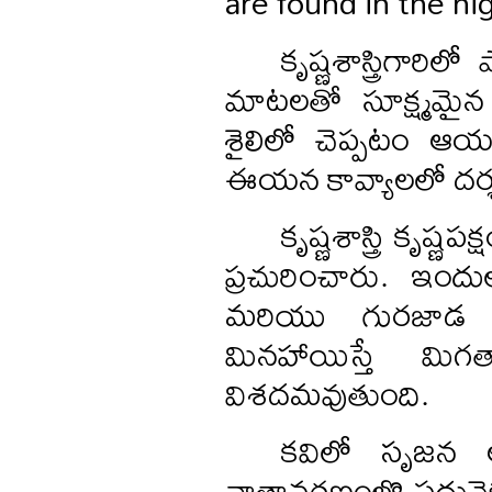
are found in the hi
కృష్ణశాస్త్రిగారి
మాటలతో సూక్ష్మమైన
శైలిలో చెప్పటం ఆయన
ఈయన కావ్యాలలో దర్శ
కృష్ణశాస్త్రి కృష
ప్రచురించారు. ఇంద
మరియు గురజాడ అప
మినహాయిస్తే మిగ
విశదమవుతుంది.
కవిలో సృజన అత
వాతావరణంలొ పదునెక్క