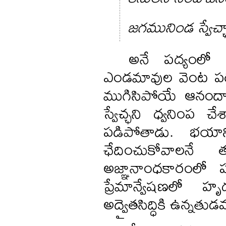
జగమునిండ స్వేచ్
అనే పద్యంలో 
ఎండమావుల వెంట పరు
ముగిసిపోయే ఆనందాను
స్వేచ్ఛని ధ్వనింప చేశ
పడిపోతాడు. భయాన్న
ఛేదించుకోవాలనే 
అజ్ఞానాంధకారంలో
ప్రేమాన్వేషణలో హృ
అద్వైతసిద్ధికి ఉన్నతుడవ