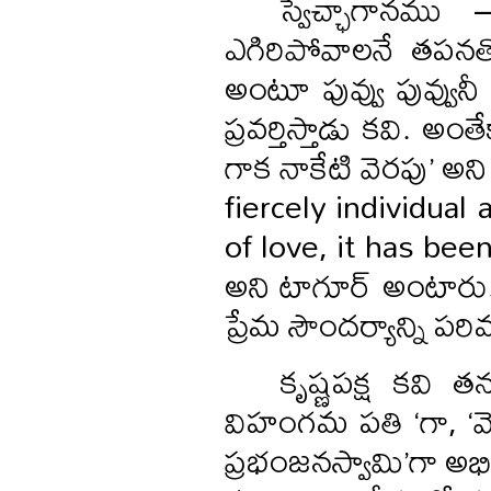
స్వేచ్ఛాగానము 
ఎగిరిపోవాలనే తప
అంటూ పువ్వు పువ్వునీ
ప్రవర్తిస్తాడు కవి. అ
గాక నాకేటి వెరపు’ అ
fiercely individual
of love, it has bee
అని టాగూర్ అంటారు.
ప్రేమ సౌందర్యాన్ని ప
కృష్ణపక్ష కవి 
విహంగమ పతి ‘గా, ‘
ప్రభంజనస్వామి’గా అభి