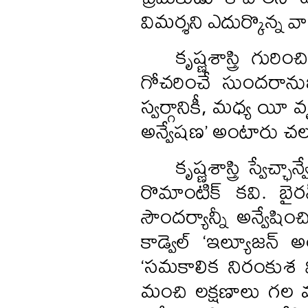
విమర్శని ఎదుర్కొన్న వా
కృష్ణశాస్త్రి గు
గోచరించే సుందరానుభ
స్వర్గానికీ, మధ్య య
అన్వేషణ’ అంటారు చ
కృష్ణశాస్త్రి స్వేచ
రొమాంటిక్ కవి. బైరన్, 
సౌందర్యాన్నీ అన్వేషించ
కాడ్వెల్ ‘ఇల్యూజన్ 
‘సమకాలిక నిరంకుశ వ
మంచి లక్షణాలు గల వ్య