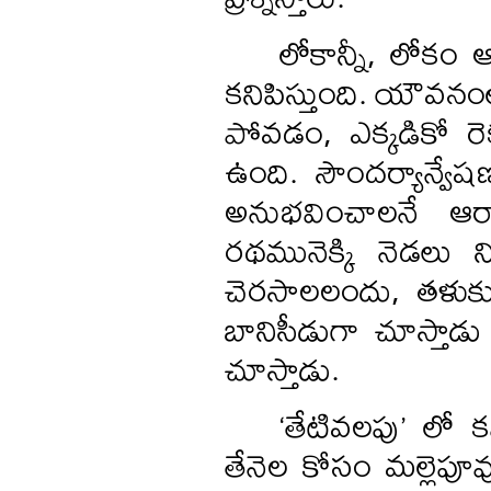
లోకాన్నీ, లోకం ఆ
కనిపిస్తుంది. యౌవనం
పోవడం, ఎక్కడికో రెక
ఉంది. సౌందర్యాన్వేషణం
అనుభవించాలనే ఆర
రథమునెక్కి నెడలు 
చెరసాలలందు, తళుకు 
బానిసీడుగా చూస్తాడ
చూస్తాడు.
‘తేటివలపు’ లో క
తేనెల కోసం మల్లెపూ