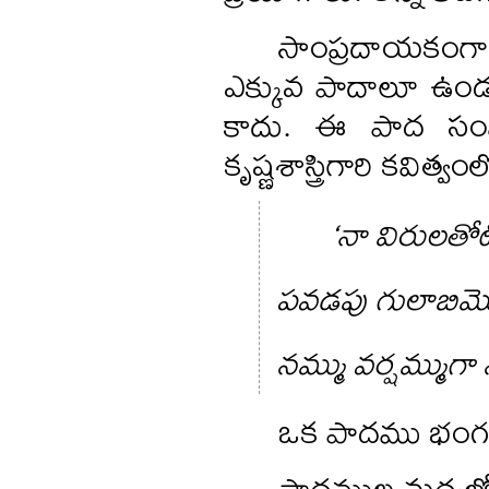
సాంప్రదాయకంగా
ఎక్కువ పాదాలూ ఉండ
కాదు. ఈ పాద సంఖ్
కృష్ణశాస్త్రిగారి కవిత్
‘నా విరులతోట
పవడపు గులాబిమొ
నమ్ము వర్షమ్ముగా
ఒక పాదము భంగము
పాదముల మధ్యలోన