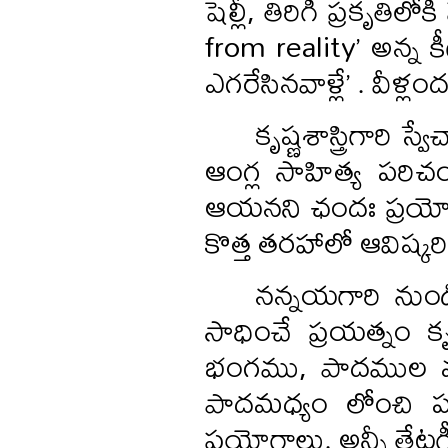
షెల్లీ, తిరిగి ప్రకృతిలో
from reality’ అన్న క
ఎగరేసినవాళ్లే’ . వీళ్లంద
కృష్ణశాస్త్రిగారి
ఆంగ్ల సాహిత్య పరిచ
ఆయనని ఛందః ప్రయోగంలో
కొత్త తరహాలో ఆవిష్కర
నన్నయగారి నుండ
సాధించే ప్రయత్నం కృ
భంగము, పాదముల మధ్య
పాదమధ్యం లోంచి పద
ప్రయోగాలు. అన్నీ తే