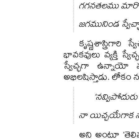
గగనతలము మార్మో
జగమునిండ స్వేచ
కృష్ణశాస్త్రిగార
భావకవులు వ్యక్తి స్వే
స్వేచ్ఛగా ఉన్నాయో
అభిలషిస్తాడు. లోకం నవ
‘నవ్విపోదురు 
నా యిచ్చయేగాక నా
అని అంటూ ‘తెల