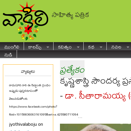
సాహిత్య పత్రిక
ముంగిలి
కాలమ్స్
కవిత్వం
కథ
నవల
నుడి
ప్రత్యేకం
వ్యాఖ్యలు
కృష్ణశాస్త్రి సౌందర్య
రామసూరి గారి ఈ సిద్ధాంత గ్రంథం
డా. సీతారామయ్య 
-
ఇప్పుడు పుస్తకరూపంలో
వెలువడుతోంది.
https://www.facebook.com/photo?
fbid=10159836063161095&set=a.425580711094
...
jyothivalaboju on