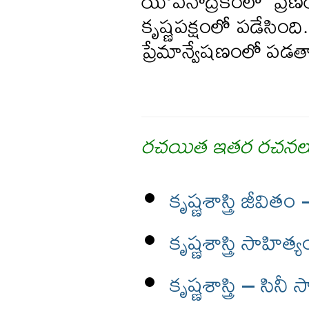
యౌవనోద్రేకంలో ప్రణ
కృష్ణపక్షంలో పడేసింది
ప్రేమాన్వేషణంలో పడత
రచయిత ఇతర రచనల
కృష్ణశాస్త్రి జీవి
కృష్ణశాస్త్రి సాహి
కృష్ణశాస్త్రి – సినీ