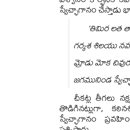
స్వేచ్ఛాగానం చేస్తాడు 
‘తిమిర లత 
గర్కశ శిలయు నవ
మ్రోడు మోక చివుర
జగమునిండ స్వేచ
చీకట్ల తీగలు నక్
తొడిగినట్లుగా, కఠ
స్వేచ్ఛాగానం ప్రవ
ప్రశ్నిస్తారు.