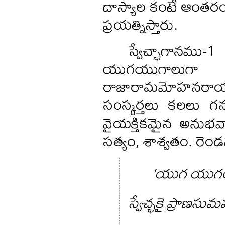
దాస్యాల కంటే ఆంతరంగి
ప్రయత్నిస్తారు.
స్వేచ్ఛాగానము-
యుగయుగాలుగా ఈ
రాజారామమోహనరాయ
సంస్కర్తలు కలలు గన్
వైయక్తికమైన అనుభవా
సత్యం, శాశ్వతం. రెండవ
‘యుగ యుగం
స్వేచ్ఛకై ప్రాణసు