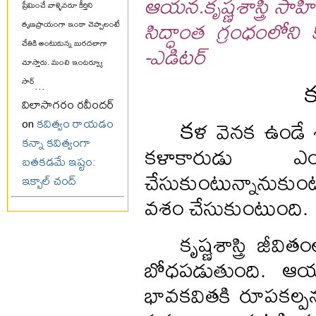
ఆయన.
కృష్ణశాస్త్రి 
ప్రేమించే వాళ్ళెవరూ కీర్తిని
సిద్ధాంత గ్రంధంలోని 
తృణప్రాయంగా ఇంకా చెప్పాలంటే
-ఎడిటర్
చేతికి అంటుకున్న బురదలాగా
చూస్తారు. మంచి ఇంటర్వ్యూ
క
సార్
...
విలాసాగరం రవీందర్
క
ళ వెనక ఉండే శ
on
కవిత్వం రాయడం
కన్నా కవిత్వంగా
కళాకారుడు ఎం
బతకడమే ఇష్టం:
చేసుకుంటున్నానుకుం
ఇక్బాల్ చంద్
వశం చేసుకుంటుంది.
కృష్ణశాస్త్రి జీ
బోధపడుతుంది. ఆయన
భావకవితకి రూపకల్పనల