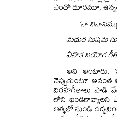
ఎంతో దూరమూ, ఉన్నతమూ
‘నా నివాసమ్
మధుర సుషమ సు
ఏనొక వియోగ గీతి
అని అంటారు. 
చెప్పుకుంటూ అనంత వి
విరహగీతాలు పాడి వేద
లోని ఖండకావ్యాలని ఏర
ఆత్మలో నుండి ఉద్భవి