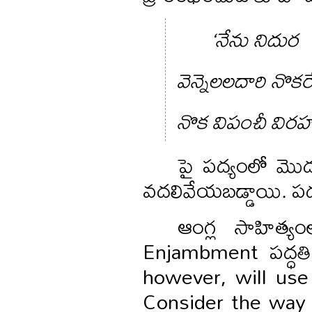
‘నేను నిదుర
వెన్నెలలదారి నొక
నొక విపంచీ విర
పై పద్యంలో మ
వదలివేయబడ్డాయి. ప
ఆంగ్ల సాహిత్యం
Enjambment పద్ధతి
however, will use
Consider the way