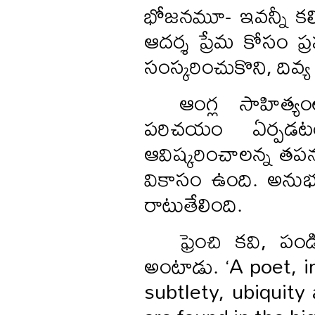
భోజనమూ- ఇవన్నీ కల
ఆదర్శ ప్రేమ కోసం ప్
సంస్కరించుకొని, దివ్య సౌ
ఆంగ్ల సాహిత్య
పరిచయం ఏర్పడటంత
ఆవిష్కరించాలన్న తపన 
వికాసం ఉంది. అనుభ
రాటుతేలింది.
ఫ్రెంచి కవి, పం
అంటాడు. ‘A poet, i
subtlety, ubiquity