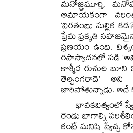
మనోజ్ఞమూర్తి, మనోహ
అమాయకంగా వరించింద
‘నిరతంబు మల్లిక కడ
ప్రేమ ప్రకృతి సహజమైన 
ప్రణయం ఉంది. విశృం
రసాస్వాదనలో పడి ‘అవ
కాశ్మీర రుచుల బూన
తెల్పంగరాదె’ అని 
జారిపోతున్నాడు. అదే క
భావకవిత్వంలో స్వేచ
రెండు భాగాల్ని పరిశీ
కంటే మనిషి స్వేచ్ఛ