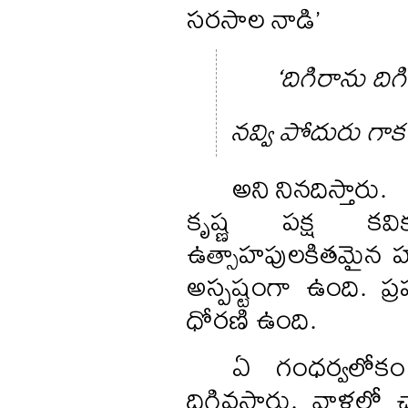
సరసాల నాడి’
‘దిగిరాను దిగ
నవ్వి పోదురు గాక న
అని నినదిస్తారు.
కృష్ణ పక్ష కవి
ఉత్సాహపులకితమైన హ
అస్పష్టంగా ఉంది. ప్ర
ధోరణి ఉంది.
ఏ గంధర్వలోక
దిగివస్తారు. వాళ్లల్