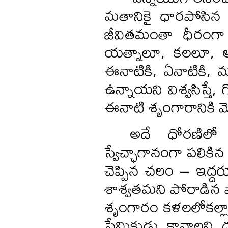
మతానికై ధారపోసిన రక
జీవితమంతా ధీరంగా
యత్నాలూ, కలలూ, ఆ
ఈనాటికి, ఏనాటికి, మన
ఉన్నాయని విశ్వసిస్తే
ఈనాటి శృంగారానికి మ
అదే ధోరణిల
స్వేచ్ఛాగానంగా పలికి
చెప్పిన చలం – ఇద్దరూ 
శాశ్వతమని పోరాడిన వాళ
శృంగారం కళలలోకల్లా గ
ప్రేమికుడు కావాలని 