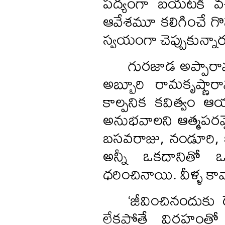
పద్యంగా బయటకి వచ్చ
ఆవేశమూ కలిగించే గొప్ప
స్వయంగా చెప్పుకున్నార
గురజాడ అప్పారావు
అబ్బూరి రామకృష్ణార
కాల్పనిక కవిత్వం ఆ
అనుభవాలని ఆత్మపరమై
బసవరాజు, నండూరి, కృ
అన్నీ ఒకదానితో ఒక
ధరించినాయి. వీళ్ళ కా
‘జీవించినందుకు 
లేకపోతే విరహంతో