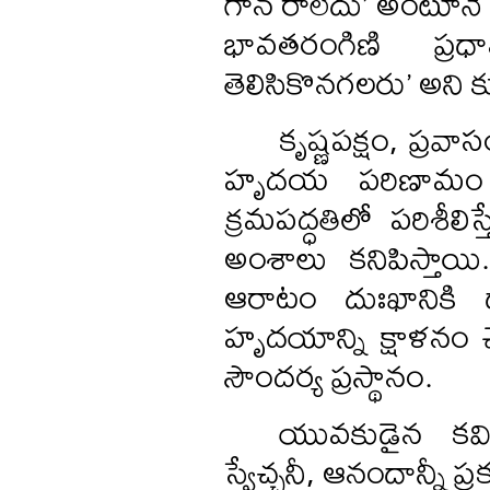
గాన రాలేదు’ అంటూనే మళ్
భావతరంగిణి ప్రధ
తెలిసికొనగలరు’ అని 
కృష్ణపక్షం, ప్రవాస
హృదయ పరిణామం స్
క్రమపద్ధతిలో పరిశీలి
అంశాలు కనిపిస్తాయి.
ఆరాటం దుఃఖానికి దా
హృదయాన్ని క్షాళనం చ
సౌందర్య ప్రస్థానం.
యువకుడైన కవి
స్వేచ్ఛనీ, ఆనందాన్నీ ప్ర