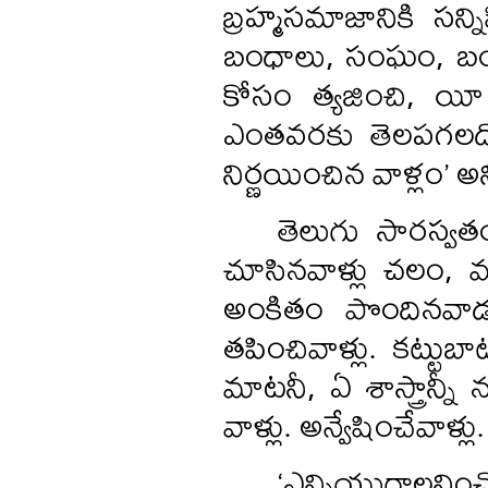
బ్రహ్మసమాజానికి సన్న
బంధాలు, సంఘం, బంధ
కోసం త్యజించి, యీ
ఎంతవరకు తెలపగలదో 
నిర్ణయించిన వాళ్లం’ అన
తెలుగు సారస్వత
చూసినవాళ్లు చలం, ముద్
అంకితం పొందినవాడు
తపించివాళ్లు. కట్టుబ
మాటనీ, ఏ శాస్త్రాన్
వాళ్లు. అన్వేషించేవాళ్
‘ఎన్నియుగాలనించ