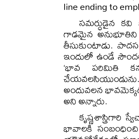
line ending to emp
సమర్ధుడైన కవి 
గాఢమైన అనుభూతిని ప
తీసుకుంటాడు. పాదసం
ఇందులో ఉండే సౌందర్య
‘భావ పరిమితి క
చేయవలసియుండును.
అందువలన భావమెక్కడ 
అని అన్నారు.
కృష్ణశాస్త్రిగార
భావాలకి సంబంధించ