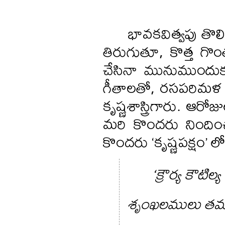
భావకవిత్వపు తొ
తిరుగుతూ, కొత్త గ
చేసినా మునుముందుక
గీతాలతో, రసపరిమళ ప
కృష్ణశాస్త్రిగారు. ఆరో
మరి కొందరు నిందించా
కొందరు ‘కృష్ణపక్షం’
‘క్రౌర్య కౌటిల్
శృంఖలములు తమం