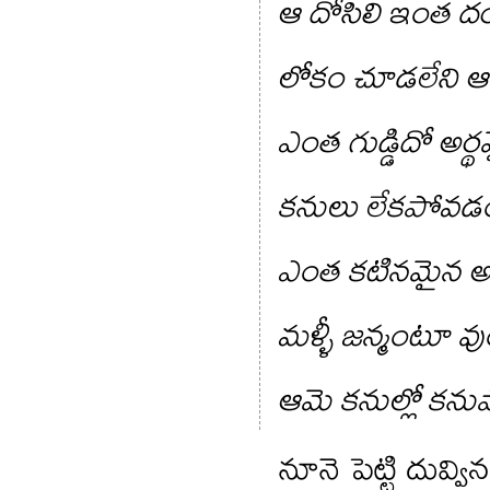
ఆ దోసిలి ఇంత 
లోకం చూడలేని ఆ
ఎంత గుడ్డిదో అర్థ
కనులు లేకపోవ
ఎంత కటినమైన అంద
మళ్ళీ జన్మంటూ వు
ఆమె కనుల్లో కనుపా
నూనె పెట్టి దువ్వి