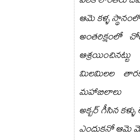
ఆమె కళ్ళ స్థానంల
అంతరిక్షంలో చో
ఆశ్రయించినట్టు
మిలమిలల తారకల
మహాబిలాలు
అక్బర్ గీసిన కళ్ళు లే
ఎందుకనో ఆమె 