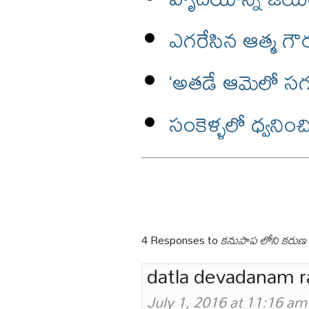
ఎగరేసిన ఆత్మ గ
‘అతడే ఆమెలో సగం
సంకెళ్ళలో ధ్వనించి
4 Responses to
కనుపాప లోని కరుణ 
datla devadanam r
July 1, 2016 at 11:16 am