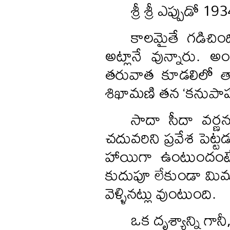
శ్రీ శ్రీ ఎప్పుడో 1
కాలమైతే గడిచింది
అట్లానే వున్నారు. అందు
తరువాత కూడలిలో తా
శిఖామణి తన ‘కనుపా
సాదా సీదా వర్
చదువరిని ప్రవేశ పెట్
హాయిగా ఉంటుందంటే,
కుదుపూ లేకుండా మిమ్మ
వెళ్ళినట్లు వుంటుంది.
ఒక దృశ్యాన్ని గానీ