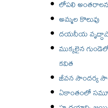
లోపలి అంతరాలను 
అమ్మల కొలువు
దయనీయ వృద్ధాప్యాన్
ముక్కలైన గుండెలో
కవిత
జీవన సౌందర్య సౌ
ఏకాంతంలో సమూహ
హృదయాన్ని జయించ