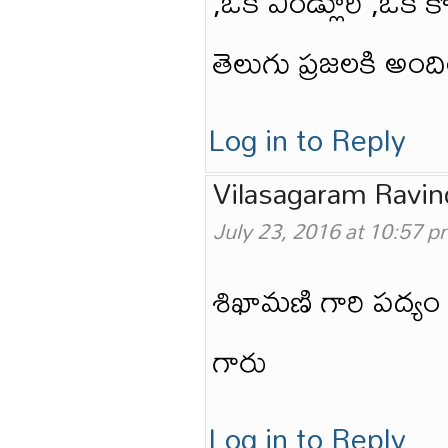
,ఒక ఎండ్లూరి ,ఒక కొ
తెలుగు ప్రజలకి అంద
Log in to Reply
Vilasagaram Ravin
July 23, 2016 at 10:57 
శిఖామణి గారి పద్యం
గారు
Log in to Reply