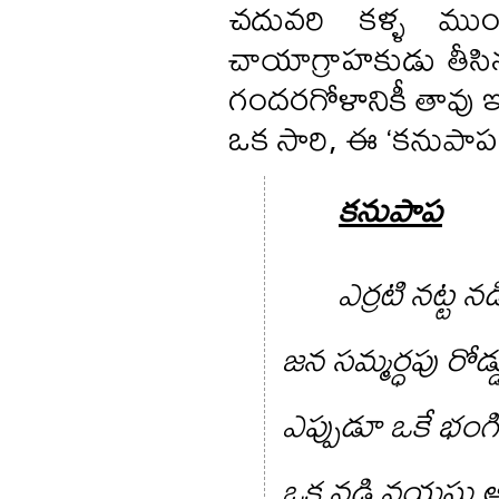
చదువరి కళ్ళ ముం
చాయాగ్రాహకుడు తీసి
గందరగోళానికీ తావు ఇవ
ఒక సారి, ఈ ‘కనుపాప
కనుపాప
ఎర్రటి నట్ట 
జన సమ్మర్ధపు రో
ఎప్పుడూ ఒకే భంగి
ఒక నడి వయసు 