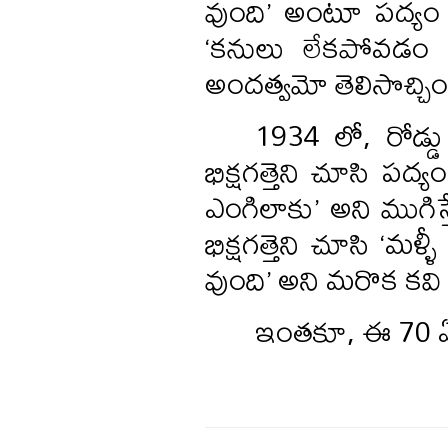
వుంది’ అంటూ పద్యం
‘కనులు లేకపోవడ
అందత్వమో తెలిసొచ్చిం
1934 లో, రోడ్డ
భిక్షగత్తెని చూసి పద
ఎంగిలాకు’ అని ముగిస
భిక్షగత్తెని చూసి ‘మళ
వుంది’ అని మరొక కవ
ఇంతకూ, ఈ 70 ఏళ