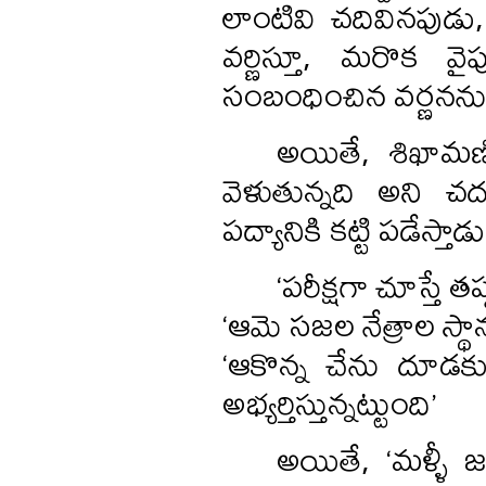
లాంటివి చదివినపుడు,
వర్ణిస్తూ, మరొక వై
సంబంధించిన వర్ణనన
అయితే, శిఖామణి
వెళుతున్నది అని చ
పద్యానికి కట్టి పడేస
‘పరీక్షగా చూస్తే త
‘ఆమె సజల నేత్రాల స్థ
‘ఆకొన్న చేను దూడ
అభ్యర్తిస్తున్నట్టుంది’
అయితే, ‘మళ్ళీ జ