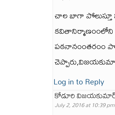
చాల బాగా పోలుస్తూ 
కవితానిర్మాణంంలోని 
పఠనానంంతరంం పొంంద
చెప్పారు,విజయకుమా
Log in to Reply
కోడూరి విజయకుమార
July 2, 2016 at 10:39 pm