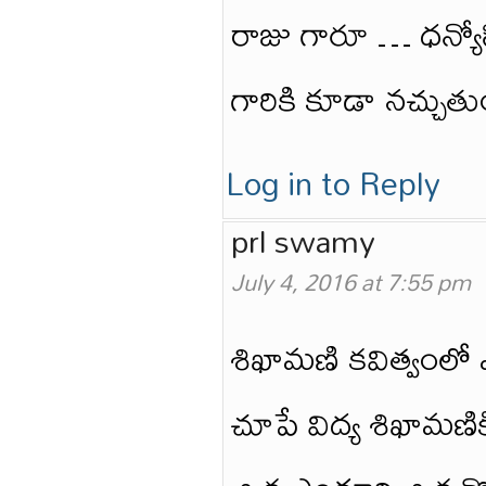
రాజు గారూ … ధన్యోస
గారికి కూడా నచ్చుత
Log in to Reply
prl swamy
July 4, 2016 at 7:55 pm
శిఖామణి కవిత్వంలో ఎవ
చూపే విద్య శిఖామణి