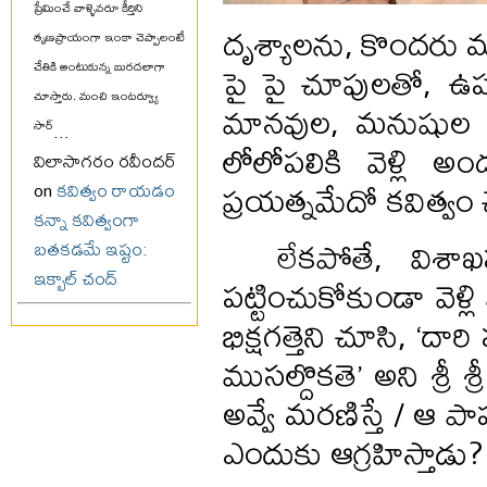
ప్రేమించే వాళ్ళెవరూ కీర్తిని
దృశ్యాలను, కొందరు మ
తృణప్రాయంగా ఇంకా చెప్పాలంటే
పై పై చూపులతో, ఉపర
చేతికి అంటుకున్న బురదలాగా
చూస్తారు. మంచి ఇంటర్వ్యూ
మానవుల, మనుషుల 
సార్
...
లోలోపలికి వెళ్ల
విలాసాగరం రవీందర్
ప్రయత్నమేదో కవిత్వం 
on
కవిత్వం రాయడం
కన్నా కవిత్వంగా
లేకపోతే, విశ
బతకడమే ఇష్టం:
ఇక్బాల్ చంద్
పట్టించుకోకుండా వెళ్లి
భిక్షగత్తెని చూసి, ‘దా
ముసల్దొకతె’ అని శ్ర
అవ్వే మరణిస్తే / ఆ పాపం
ఎందుకు ఆగ్రహిస్తాడు?