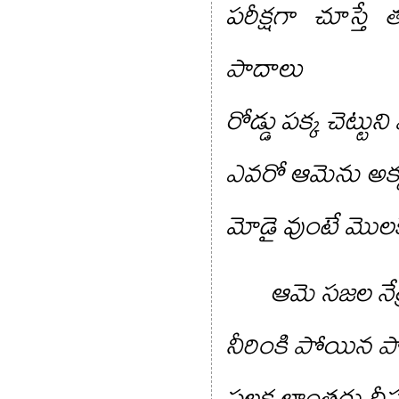
పరీక్షగా చూస్తే 
పాదాలు
రోడ్డు పక్క చెట్టుని
ఎవరో ఆమెను అక్
మోడై వుంటే మొలక
ఆమె సజల నేత్
నీరింకి పోయిన ప
పలక లాంతరు దీపం 