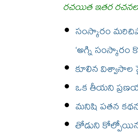
రచయిత ఇతర రచనల
సంస్కారం మరిచిప
‘అగ్ని సంస్కారం 
కూలిన విశ్వాసాల
ఒక తీయని ప్రణయ
మనిషి పతన కథను 
తోడుని కోల్పోయ