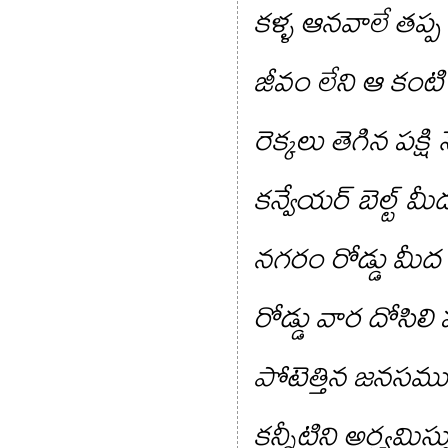
కళ్ళ ఆనవాలే తప్ప
జీవం లేని ఆ కంటి 
రెక్కలు తెగిన పక్ష
కన్వేయర్ బెల్ట్ 
నగరం రోడ్డు మీద 
రోడ్డు వార దోసిలి ప
పోటెత్తిన జనసము
కన్నీటిని అర్ఘ్యమిస్త