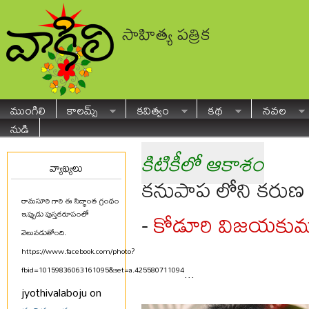
సాహిత్య పత్రిక
ముంగిలి
కాలమ్స్
కవిత్వం
కథ
నవల
నుడి
కిటికీలో ఆకాశం
వ్యాఖ్యలు
కనుపాప లోని కరుణ 
రామసూరి గారి ఈ సిద్ధాంత గ్రంథం
కోడూరి విజయకుమ
-
ఇప్పుడు పుస్తకరూపంలో
వెలువడుతోంది.
https://www.facebook.com/photo?
fbid=10159836063161095&set=a.425580711094
...
jyothivalaboju on