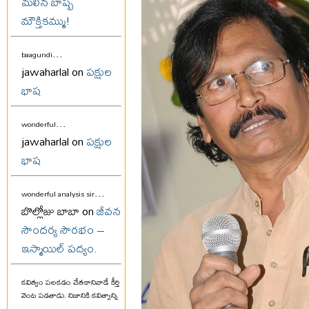
మలిన బాష్ప
మౌక్తికమ్ము!
...
baagundi
jawaharlal on
పక్షుల
భాష
...
wonderful
jawaharlal on
పక్షుల
భాష
...
wonderful analysis sir
బొల్లోజు బాబా on
జీవన
సౌందర్య సౌరభం –
ఇస్మాయిల్ పద్యం.
కవిత్వం పలకడం చేతకానివాడే కీర్తి
వెంట పడతాడు. నిజానికి కవిత్వాన్ని