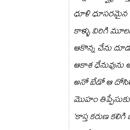
ధూళి ధూసరమైన శ
కాళ్ళు విరిగి మూ
ఆకొన్న చేను దూ
ఆకాశ ధేనువును అభ్య
అనో బేడో ఆ దోసిలిల
మొహం తిప్పేసుకున
‘కాస్త కరుణ కలిగి