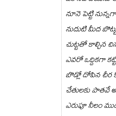
నూనె పెట్టి నున్నగ
నుదుటి మీద బొట్ట
చుట్టతో కాల్చిన చిన
ఎవరో ఒద్దికగా కట్ట
బొడ్లో దోపిన చీర
చేతులకు పాతవే 
ఎరుపూ నీలం ముద