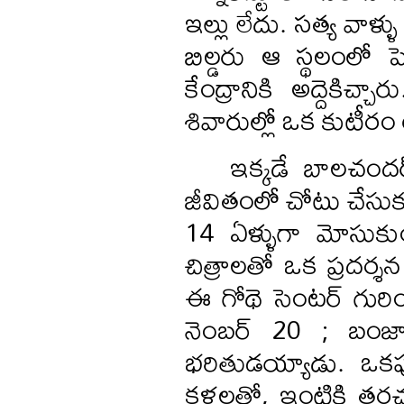
ఇల్లు లేదు. సత్య వాళ్
బిల్డరు ఆ స్థలంలో పె
కేంద్రానికి అద్దెక
శివారుల్లో ఒక కుటీరం ల
ఇక్కడే బాలచంద
జీవితంలో చోటు చేసుక
14 ఏళ్ళుగా మోసుక
చిత్రాలతో ఒక ప్రద
ఈ గోథె సెంటర్ గురిం
నెంబర్ 20 ; బంజా
భరితుడయ్యాడు. ఒకప్
కళలతో, ఇంటికి తర