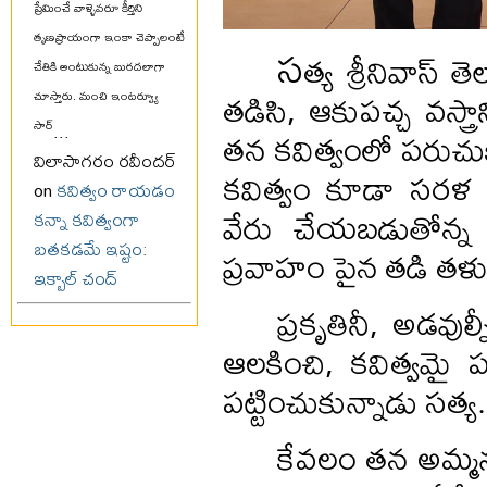
ప్రేమించే వాళ్ళెవరూ కీర్తిని
తృణప్రాయంగా ఇంకా చెప్పాలంటే
స
త్య శ్రీనివాస్
చేతికి అంటుకున్న బురదలాగా
తడిసి, ఆకుపచ్చ వస్త్
చూస్తారు. మంచి ఇంటర్వ్యూ
సార్
...
తన కవిత్వంలో పరుచుక
విలాసాగరం రవీందర్
కవిత్వం కూడా సరళ
on
కవిత్వం రాయడం
వేరు చేయబడుతోన్న
కన్నా కవిత్వంగా
బతకడమే ఇష్టం:
ప్రవాహం పైన తడి తళుక
ఇక్బాల్ చంద్
ప్రకృతినీ, అడవుల
ఆలకించి, కవిత్వమై 
పట్టించుకున్నాడు సత్య.
కేవలం తన అమ్మన