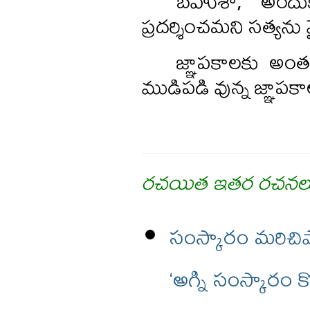
బహుశా, అందు
ప్రదర్శించమని సత్యను
జ్ఞాపకాలకు అం
ముడిపడి వున్న జ్ఞాపక
రచయిత ఇతర రచనల
సంస్కారం మరిచిప
‘అగ్ని సంస్కారం 