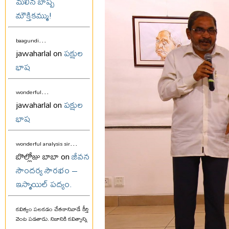
మలిన బాష్ప
మౌక్తికమ్ము!
...
baagundi
jawaharlal on
పక్షుల
భాష
...
wonderful
jawaharlal on
పక్షుల
భాష
...
wonderful analysis sir
బొల్లోజు బాబా on
జీవన
సౌందర్య సౌరభం –
ఇస్మాయిల్ పద్యం.
కవిత్వం పలకడం చేతకానివాడే కీర్తి
వెంట పడతాడు. నిజానికి కవిత్వాన్ని