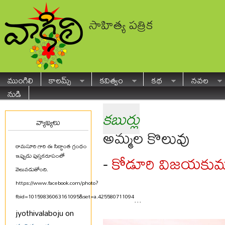
సాహిత్య పత్రిక
ముంగిలి
కాలమ్స్
కవిత్వం
కథ
నవల
నుడి
కబుర్లు
వ్యాఖ్యలు
అమ్మల కొలువు
రామసూరి గారి ఈ సిద్ధాంత గ్రంథం
కోడూరి విజయకుమ
-
ఇప్పుడు పుస్తకరూపంలో
వెలువడుతోంది.
https://www.facebook.com/photo?
fbid=10159836063161095&set=a.425580711094
...
jyothivalaboju on