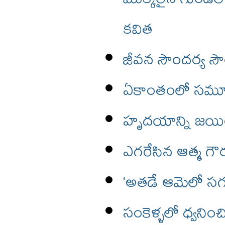
కవిత
జీవన సౌందర్య సౌ
ఏకాంతంలో సమూహ
హృదయాన్ని జయించ
ఎగరేసిన ఆత్మ గ
‘అతడే ఆమెలో సగం
సంకెళ్ళలో ధ్వనించి