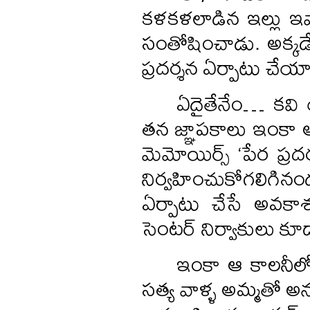
కళకళలాడిన ఇల్లు ఇవ
సంతోషించాడు. అక్కడే
ప్రదర్శన ఏర్పాటు చేయ
ఏదైతేనేం… కవి 
తన జ్ఞాపకాలు ఇంకా అల
మెమోయిర్స్ ‘పేర ప్రద
నిర్వహించుకోగలిగిన
ఏర్పాటు చేసే అవకా
సెంటర్ నిర్వాకులు కూ
ఇంకా ఆ కాలనీలోన
సత్య వాళ్ళ అమ్మతో 