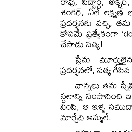
రావు, సిద్దార్థ, అక్
శంకర్, ఏలే లక్ష్మణ
ప్రదర్శనకు వచ్చి, 
కోసమే ప్రత్యేకంగా 
చేసాడు సత్య!
ప్రేమ మూర్తు
ప్రదర్శనలో, సత్య గీసిన 
నాన్నలు తమ స్నేహ
స్థలాన్ని సంపాదించి 
నింపి, ఆ ఇళ్ళ సము
మార్చేది అమ్మలే.