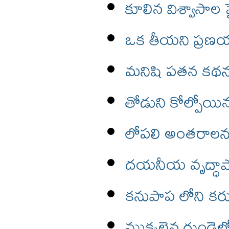
కూలిన విశ్వాసాల
ఒక తీయని ప్రణయ
మనిషి పతన కథను 
తోడుని కోల్పోయ
లోపలి అంతరాలను 
దయనీయ వృద్ధాప్యాన్
కనుపాప లోని కర
ముక్కలైన గుండెలో