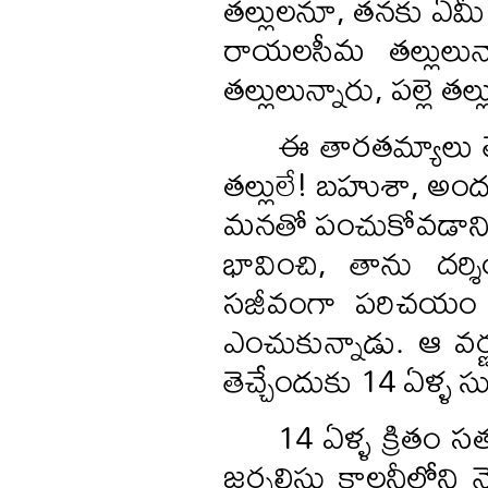
తల్లులనూ, తనకు ఏమీ క
రాయలసీమ తల్లులున్
తల్లులున్నారు, పల్లె తల
ఈ తారతమ్యాలు తె
తల్లులే! బహుశా, అందు
మనతో పంచుకోవడానికి 
భావించి, తాను దర
సజీవంగా పరిచయం చే
ఎంచుకున్నాడు. ఆ వర
తెచ్చేందుకు 14 ఏళ్ళ స
14 ఏళ్ళ క్రితం స
జర్నలిస్టు కాలనీలోని